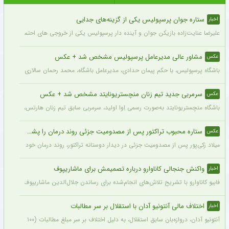
ستاره جوان پرسپولیس یکی از گزینه‌های جدایی
اخبار
علیرضا عنایت‌زاده بازیکن جوان و آینده دار پرسپولیس یکی از خروجی های احتمالی باشگاه
مشاور عالی مدیرعامل پرسپولیس مشخص شد + عکس
عکس
باشگاه پرسپولیس، با حکم پیمان حدادی، مدیرعامل باشگاه، محمد رحمان سالاری به عنوان
سرمربی جدید تیم زنان منچستریونایتد مشخص شد + عکس
عکس
باشگاه منچستریونایتد به‌صورت رسمی اِوا اولید، سرمربی سابق تیم زنان هارتس، را به‌عنوا
ستاره محبوب تراکتور پس از مصدومیت جزئی روند درمان را پشت سر گذاشت + عکس
عکس
میلاد زکی‌پور پس از مصدومیت جزئی در دیدار دوستانه تراکتور، روند درمان خود را پشت 
واکنش جنجالی کاناوارو درباره تصمیمش برای ماشاریپوف
اخبار
فابیو کاناوارو با تشریح تلاش‌های انجام‌شده برای رساندن جلال‌الدین ماشاریپوف به جام
اختلاف مالی آنتونیو آدان با استقلال بر سر مطالبات
اخبار
آنتونیو آدان، دروازه‌بان سابق استقلال، به دلیل اختلاف بر سر مبلغ مطالبات (۱۰۰ تا ۲۰۰ هزار یورو) قصد شکایت از باشگاه را دارد.