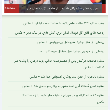
مشاهده
مورینیو شش ستاره رئال مادرید را از حالا در ترکیب اصلی می بیند
جذب ستاره ۳۳ ساله نساجی توسط صنعت نفت آبادان + عکس
روحیه بالای آقای گل فوتبال ایران برای آتش بازی در لیگ برتر + عکس
رونمایی از شغل جدید مدیرعامل پرسپولیس + عکس
رونمایی از سرمربی جدید غول فوتبال عربستان + سند
ستاره محبوب تراکتور پس از مصدومیت جزئی روند درمان را پشت سر
گذاشت + عکس
ستاره باتجربه از جمع سبزپوشان اصفهانی جدا شد + عکس
ستاره فصل گذشته آریو اسلامشهر به چادرملو ملحق شد + عکس
ستاره ۲۴ ساله تایلندی در جریان مسابقه جان خود را از دست داد +
عکس