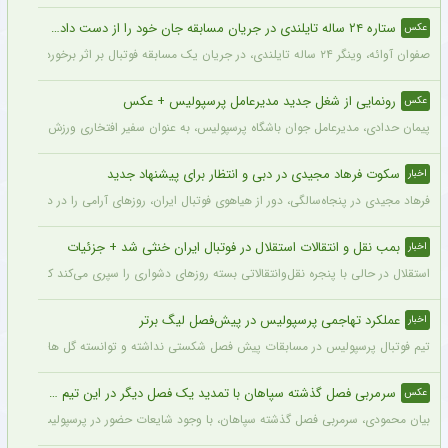
ستاره ۲۴ ساله تایلندی در جریان مسابقه جان خود را از دست داد + عکس
عکس
صفوان آوائه، وینگر ۲۴ ساله تایلندی، در جریان یک مسابقه فوتبال بر اثر برخورد صاعقه جان خود را از دست داد.
رونمایی از شغل جدید مدیرعامل پرسپولیس + عکس
عکس
پیمان حدادی، مدیرعامل جوان باشگاه پرسپولیس، به عنوان سفیر افتخاری ورزش چوگان ان
سکوت فرهاد مجیدی در دبی و انتظار برای پیشنهاد جدید
اخبار
فرهاد مجیدی در پنجاه‌سالگی، دور از هیاهوی فوتبال ایران، روزهای آرامی را در دبی سپری 
بمب نقل و انتقالات استقلال در فوتبال ایران خنثی شد + جزئیات
اخبار
استقلال در حالی با پنجره نقل‌وانتقالاتی بسته روزهای دشواری را سپری می‌کند که در همی
عملکرد تهاجمی پرسپولیس در پیش‌فصل لیگ برتر
اخبار
تیم فوتبال پرسپولیس در مسابقات پیش فصل شکستی نداشته و توانسته گل های زیادی را ب
سرمربی فصل گذشته سپاهان با تمدید یک فصل دیگر در این تیم ماند + عکس
عکس
بیان محمودی، سرمربی فصل گذشته سپاهان، با وجود شایعات حضور در پرسپولیس، قرارداد خ