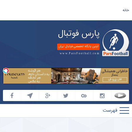
خانه
پارس فوتبال
اولین پایگاه تخصصی فوتبال ایران
www.ParsFootball.com
پارس
فوتبال