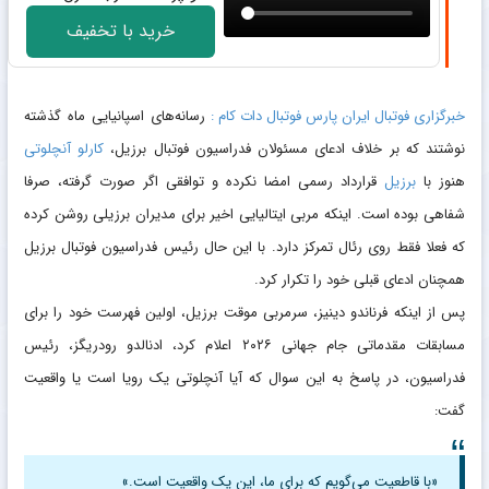
خرید با تخفیف
خبرگزاری فوتبال ایران پارس فوتبال دات کام :
رسانه‌های اسپانیایی ماه گذشته
نوشتند که بر خلاف ادعای مسئولان فدراسیون فوتبال برزیل،
کارلو
آنچلوتی
هنوز با
برزیل
قرارداد رسمی امضا نکرده و توافقی اگر صورت گرفته، صرفا
شفاهی بوده است. اینکه مربی ایتالیایی اخیر برای مدیران برزیلی روشن کرده
که فعلا فقط روی رئال تمرکز دارد. با این حال رئیس فدراسیون فوتبال برزیل
همچنان ادعای قبلی خود را تکرار کرد.
پس از اینکه فرناندو دینیز، سرمربی موقت برزیل، اولین فهرست خود را برای
مسابقات مقدماتی جام جهانی ۲۰۲۶ اعلام کرد، ادنالدو رودریگز، رئیس
فدراسیون، در پاسخ به این سوال که آیا آنچلوتی یک رویا است یا واقعیت
گفت:
«با قاطعیت می‌گویم که برای ما، این یک واقعیت است.»