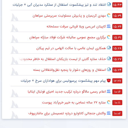
انتقاد تند و تیز پیشکسوت استقلال از عملکرد مدیران آبی + جزئیات
۱۵:۴۳
مهدی کریمیان و پذیرش مسئولیت سرپرستی سپاهان
۱۵:۳۹
کاپیتان اس‌سی ویلا قربانی سرقت مسلحانه
۱۵:۳۶
برگزاری مجمع عمومی سالیانه شرکت فولاد مبارکه سپاهان
۱۵:۳۱
همکاری ایمان عالمی با ساکت الهامی در تیم پیکان
۱۵:۲۸
حذف ستاره گابنی از لیست بازیکنان استقلال به خاطر محدودیت نقل‌وانتقالاتی
۱۵:۲۷
استقلال و روزهای دشوار با پنجره نقل‌وانتقالاتی بسته
۱۵:۲۴
پیام مهم پیشکسوت پرسپولیس برای هواداران سرخ + جزئیات
۱۲:۲۷
اعلام رسمی مالاگو درباره ترکیب جدید احیای فوتبال ایتالیا
۱۰:۱۶
ستاره ۲۷ ساله نساجی به خیبر خرم‌آباد پیوست
۱۰:۱۱
واکنش جنجالی کاناوارو درباره تصمیمش برای ماشاریپوف
۱۰:۰۲