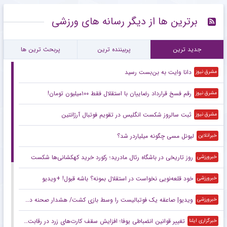
برترین ها از دیگر رسانه های ورزشی
جدید ترین
پربیننده ترین
پربحث ترین ها
دانا وایت به بن‌بست رسید
مشرق نیوز
رقم فسخ قرارداد رضاییان با استقلال فقط ۱۰۰میلیون تومان!
مشرق نیوز
ثبت سالروز شکست انگلیس در تقویم فوتبال آرژانتین
مشرق نیوز
لیونل مسی چگونه میلیاردر شد؟
خبرانلاین
روز تاریخی در باشگاه رئال مادرید؛ رکورد خرید کهکشانی‌ها شکست
خبرورزشی
خود قلعه‌نویی نخواست در استقلال بمونه؟ باشه قبول! +ویدیو
خبرورزشی
ویدیو| صاعقه یک فوتبالیست را وسط بازی کشت/ هشدار صحنه دلخراش!
خبرورزشی
تغییر قوانین انضباطی یوفا؛ افزایش سقف کارت‌های زرد در رقابت‌های اروپایی
خبرگزاری ایلنا