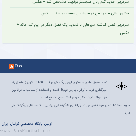
سرمربی جدید تیم زنان منچستریونایتد مشخص شد + عکس
مشاور عالی مدیرعامل پرسپولیس مشخص شد + عکس
سرمربی فصل گذشته سپاهان با تمدید یک فصل دیگر در این تیم ماند +
عکس
Rss
تمام حقوق مادی و معنوی این پایگاه خبری ( از 1381 تا کنون ) متعلق به
خبرگزاری فوتبال ایران ، پارس فوتبال است و استفاده از مطالب بنا بر قانون
حق مولف تنها با ذکر آدرس لینک منبع بلامانع است.
طـبق ماده 12 فصل سوم قانون جرائم رايانه اي هرگونه کپي برداري از قالب هاي پيگرد قانوني
دارد
اولين پايگاه تخصصي فوتبال ايران
www.ParsFootball.com