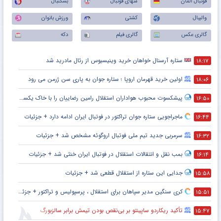
فوتبال آلمان
منهای فوتبال
بسکتبال
والیبال
کشتی
ورزش بانوان
گالری عکس
گالری فیلم
دکه
ستاره آرسنال خواهان خرید وینیسیوس از رئال مادرید شد
۱۸:۱۷
اولین خرید قهرمان اروپا ؛ ستاره جوان به پاری سن ژرمن می رود
۱۸:۰۶
پیشکسوت محبوب هواداران استقلال رامین رضاییان را با خاک یکسان کرد + جزئیات
۱۶:۵۰
ماجراجویی ستاره جوان تراکتور در فوتبال ایران ادامه دارد + جزئیات
۱۶:۴۴
سرمربی جدید تیم ملی فوتبال اروگوئه مشخص شد + جزئیات
۱۶:۳۲
بمب نقل و انتقالات استقلال در فوتبال ایران خنثی شد + جزئیات
۱۶:۱۴
جدایی این ستاره از استقلال قطعی شد + جزئیات
۱۵:۵۸
کری سنگین مدیر سپاهان برای استقلال ، پرسپولیس و تراکتور + جزئیات
۱۵:۵۱
تأکید ریکاردو ساپینتو بر بی‌نقص بودن تیمش برابر سالزبورگ
۱۵:۴۷