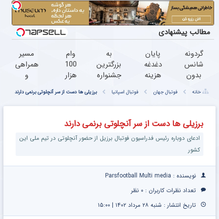
مطالب پیشنهادی
گردونه
پایان
به
وام
مسیر
شانس
دغدغه
بزرگترین
100
همراهی
بدون
هزینه
جشنواره
هزار
و
پوچ از
های
ایمپلنت
تتری
گزارش
خانه
فوتبال جهان
فوتبال اسپانیا
برزیلی ها دست از سر آنچلوتی برنمی دارند
PS5 تا
دندان
تهران
آبان
عملکرد
آیفون17
پزشکی
خوش
تتر |
گروه
و بیت
با پک
اومدید!
فوری،
اسنپ
برزیلی ها دست از سر آنچلوتی برنمی دارند
کوین
سفید
| فقط
فقط با
در ۱۴۰۴
ادعای دوباره رئیس فدراسیون فوتبال برزیل از حضور آنچلوتی در تیم ملی این
کننده
۲۵
احراز
خانگی
میلیون !
هویت
کشور
نویسنده : Parsfootball Multi media
تعداد نظرات کاربران :
۰ نظر
تاریخ انتشار : شنبه ۲۸ مرداد ۱۴۰۲ | ۱۵:۰۰