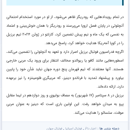
در تمام رویدادهایی که رودریگز ظاهر می‌شود، از او در مورد استخدام احتمالی
آنچلوتی در پایان فصل اروپا می‌پرسند و رودریگز با همان خوش‌بینی و اعتماد
به نفسی که یک ماه و نیم پیش تضمین کرد، کارلتو در ژوئن ۲۰۲۴ تیم برزیل
را در کوپا آمه‌ریکا هدایت خواهد کرد، پاسخ می‌دهد.
اگرچه فدراسیون فوتبال برزیل اصرار دارد و تعهد به آنچلوتی را تضمین می‌کند،
اسطوره‌هایی مانند کافو یا ریوالدو مخالف انتظار برای ورود یک مربی خارجی
هستند. آنها معتقدند که تیم قهرمان پنج دوره جهان نباید شأن خود را پایین
بیاورد و پیشنهاد تمدید با فرناندو دینیز، که مربیگری فلومیننزه را نیز برعهده
دارد، ارائه داده‌اند.
برزیل در ۸ سپتامبر (۱۷ شهریور) به مصاف بولیوی و روز دوازدهم در لیما مقابل
پرو به میدان خواهد رفت. این اولین باری است که دینیز به عنوان مربی
موقت، سلسائو را هدایت می‌کند.
دسته بندی ها :
,
,
اخبار داغ
فوتبال اسپانیا
فوتبال جهان