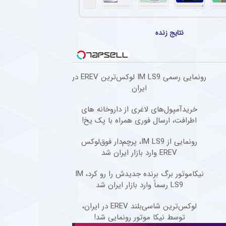
جدید ستاره محبوب هواداران تیم فوتبال پرسپولیس طی ۴۸ ساعت آینده
نجی مدافع سابق تیم فوتبال پرسپولیس تصمیم خود را برای ادامه فوتبال در خارج از کشور گر
نتایج زنده
خت هافبک‌های پرسپولیس برای ترکیب ثابت
انی پرسپولیس، کار دشواری برای قرار گرفتن در ترکیب ثابت این تیم خواهند داشت.
ه برای ستاره پرسپولیسی در فصل جدید لیگ برتر + عکس
رونمایی رسمی IM LS9 لوکس‌ترین EREV در
ایران
وینگر فصل گذشته ذوب آهن، با عقد قراردادی یک ساله به تیم فجر شهیدسپاسی پیوست.
خریدآمپول‌های لاغری از داروخانه های
شگاه آلومینیوم از انتقال ستاره جوان خود به تیم‌های مدعی + عکس
اطرافت، ارسال فوری همراه با پک یخ!
، مدافع راست جوان آلومینیوم، با وجود درخواست رسمی پرسپولیس، سپاهان و تراکتور، با مخ
رونمایی از IM LS9، پرچم‌دار فوق‌لوکس
EREV وارد بازار ایران شد
نیکاموتور برگ برنده جدیدش را رو کرد، IM
LS9 رسماً وارد بازار ایران شد
لوکس‌ترین شاسی‌بلند EREV در ایران،
توسط نیکا موتور رونمایی شد!