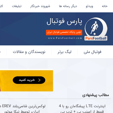
خانه
ویدئو
دیگر رسانه ها
شهروند خبرنگار
تبلیغات
کار
پارس فوتبال
اولین پایگاه تخصصی فوتبال ایران
www.ParsFootball.com
پارس
فوتبال ملی
لیگ برتر
نویسندگان و مقالات
ف
فوتبال
مطالب پیشنهادی
اینترنت LTE پیشگامان رو با 4
لوکس‌ترین شاسی‌
قسط از اسنپ پی + ترب پی
ایران، توسط نیکا موتور