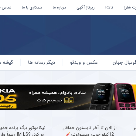
ت شارژ
RSS
رپرتاژ آگهی
درباره ما
همکاری با ما
تماس با
وتبال جهان
عکس و ویدئو
دیگر رسانه ها
گیشه م
بلند EREV در
از الان تا آخر تابستون حداقل
نیکاموتور برگ برنده جدی
12کیلو چربی میسوزونی
رو کرد، IM LS9 رسماً