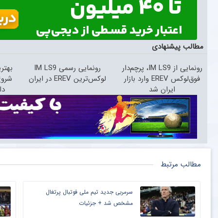
مطالب پیشنهادی
رونمایی از IM LS9، پرچم‌دار
رونمایی رسمی IM LS9
بهتر
فوق‌لوکس EREV وارد بازار
لوکس‌ترین EREV در ایران
شروع
ایران شد
دا
مطالب مرتبط
سرمربی جدید تیم ملی فوتبال پرتغال
مشخص شد + جزئیات