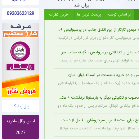
ایران شد
09203623129
بر اساس توصیه
پربحث ترین ها
آخرین نظرات
مهدی تارتار از این اتفاق جالب در پرسپولیس + عکس
انی پرسپولیس، کار دشواری برای قرار گرفتن در ترکیب ثابت این تیم خواهند داشت.
د نقل و انتقالاتی پرسپولیس ؛ گزینه جذاب سرخپوش می شود؟
یس به توافق نهایی برای جذب یک ستاره جوان رسید.
س و دو خرید بلندمدت در آستانه نهایی‌سازی
ید جدید (یک مدافع و یک مهاجم) را با قراردادهای بلندمدت نهایی کرده و امروز قرارداد آنها
حبوب و تکنیکی دیگر به بارسلونا برنگشت + عکس
پنل پیامک
مدافع پرتغالی الهلال، سرانجام پس از حدود یک ماه دوری، به باشگاه عربستانی بازگشت.
خ برای استعداد برتر سرخپوشان ؛ فصل از دست رفت ؟ + عکس
لباس رئال مادرید
ن آرسنال تنها چند روز مانده به آغاز فصل جدید فوتبال انگلیس، دچار مصدومیتی بسیار تلخ و
2027