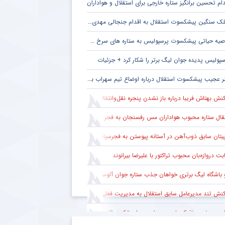
دام تحسین برانگیز ستاره خارجی برای استقلال و هواداران
ک سنگین پیشکسوت استقلال به اقدام جنجالی مهدی تاج در فدراسیون فوتبال
صیه حیاتی پیشکسوت پرسپولیس به ستاره های سرخ + جزئیات
سپولیس پدیده جوان لیگ برتر را شکار کرد + جزئیات
 عجیب پیشکسوت استقلال درباره اوضاع تیم سهراب بختیاری زاده + جزئیات
نش بهتاش فریبا درباره باز نشدن پنجره نقل‌وانتقالات استقلال
قال ستاره محبوب هواداران مس رفسنجان به فجر سپاسی شیراز
یتان سابق ذوب‌آهن در آستانه پیوستن به فجرسپاسی شیراز
بت دروازه‌بان محبوب تراکتور با علیرضا بیرانوند
 باشگاه لیگ برتری خواهان جذب ستاره جوان آلومینیوم
نش تند مدیرعامل سابق استقلال به مدیریت فعلی این باشگاه
ابت سخت هافبک‌های پرسپولیس برای ترکیب ثابت