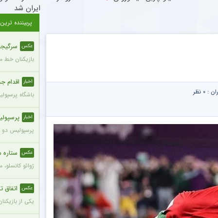
ایران شد
پربیننده ترین
سرگیجه 
عکس
بازیکنان خط می
اقدام جدی
اخبار
ران :
۰ نظر
باشگاه پرسپول
پرسپولی
اخبار
پرسپولیس دو خر
ستاره م
عکس
ژوائو کانسلو، 
اتفاق تل
عکس
یکی از بازیکنا