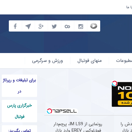
 ما
طبوعات
منهای فوتبال
ورزش و سرگرمی
برای تبلیغات و رپرتاژ
در
خبرگزاری پارس
فوتبال
دش را
رونمایی از IM LS9، پرچم‌دار
 وارد بازار
فوق‌لوکس EREV وارد بازار
تماس بگیرید: