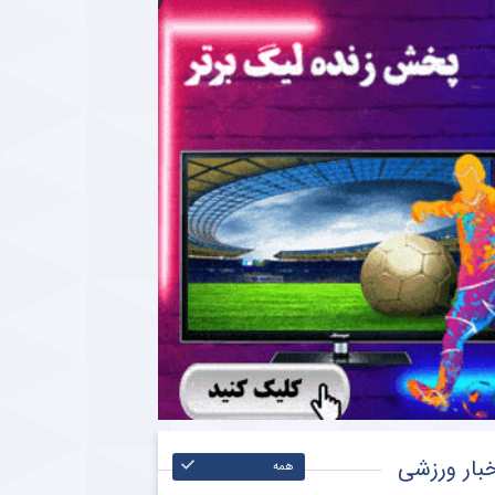
بار ورزشی
همه