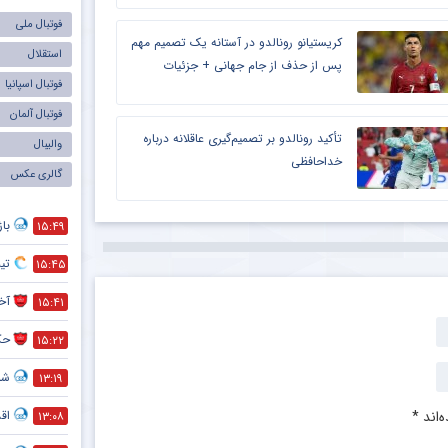
فوتبال ملی
کریستیانو رونالدو در آستانه یک تصمیم مهم
استقلال
پس از حذف از جام جهانی + جزئیات
فوتبال اسپانیا
فوتبال آلمان
تأکید رونالدو بر تصمیم‌گیری عاقلانه درباره
والیبال
خداحافظی
گالری عکس
با
۱۵:۴۹
تی
۱۵:۴۵
آخر
۱۵:۴۱
حک
۱۵:۲۲
شما
۱۳:۱۹
‌اند
*
اق
۱۳:۰۸