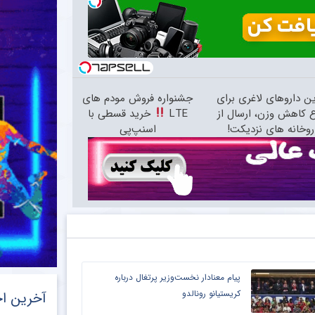
ین داروهای لاغری برای
جشنواره فروش مودم های
 کاهش وزن، ارسال از
LTE
خرید قسطی با
روخانه های نزدیکت!
اسنپ‌پی
پیام معنادار نخست‌وزیر پرتغال درباره
کریستیانو رونالدو
آخرین اخ