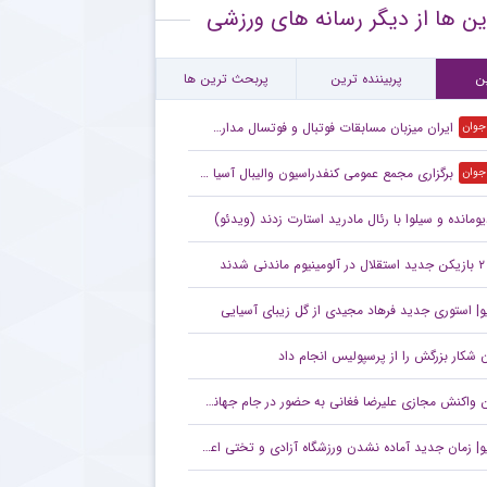
ین ها از دیگر رسانه های ورزشی
سپولیس و دو خرید بلندمدت در آستانه نهایی‌سازی
کنش منصوریان به بازی نیمه‌کاره دهوک با الطلبه
ن
پربیننده ترین
پربحث ترین ها
ایران میزبان مسابقات فوتبال و فوتسال مدارس آسیا شد
 جوان
برگزاری مجمع عمومی کنفدراسیون والیبال آسیا در بانکوک
 جوان
یومانده و سیلوا با رئال مادرید استارت زدند (ویدئو)
۲ بازیکن جدید استقلال در آلومینیوم ماندنی شدند
و| استوری جدید فرهاد مجیدی از گل زیبای آسیایی
 شکار بزرگش را از پرسپولیس انجام داد
 واکنش مجازی علیرضا فغانی به حضور در جام جهانی ۲۰۲۶ +عکس
| زمان جدید آماده نشدن ورزشگاه آزادی و تختی اعلام شد!