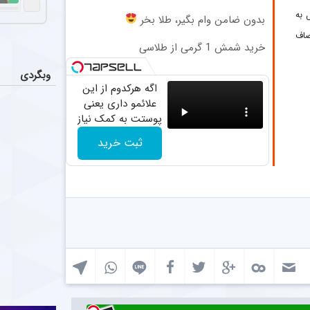
اعلام تیم 
اخبار
رش در جام جهانی از ۱۰۰ شوت موفق شد ۸ گل به
بدون ضامن وام بگیر، طلا بخر
مرتضی پورعلی‌گ
صاف
خرید شمش 1 گرمی از طلاسی
رقابت س
اخبار
بازیکنان خط می
وبگردی
اگه هرکدوم از این
علائمو داری یعنی
شروع تاز
عکس
پوستت به کمک نیاز
احسان پهلوان 
داره!
ثبت خرید
ممانعت با
عکس
سید مهدی مهدوی