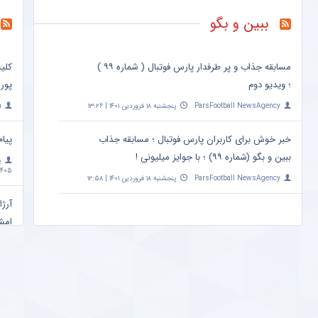
ببین و بگو
مسابقه جذاب و پر طرفدار پارس فوتبال ( شماره ۹۹ )
کلی
؛ ویدیو دوم
پور
ParsFootball NewsAgency
پنجشنبه ۱۸ فروردین ۱۴۰۱ | ۱۳:۲۶
a
خبر خوش برای کاربران پارس فوتبال ؛ مسابقه جذاب
پیام
ببین و بگو (شماره ۹۹) ؛ با جوایز میلیونی !
پ
۴۰۵ | ۱۰:۰۹
ParsFootball NewsAgency
پنجشنبه ۱۸ فروردین ۱۴۰۱ | ۱۲:۵۸
آرژا
امشب ساعت 
a
مهم
+ ع
پ