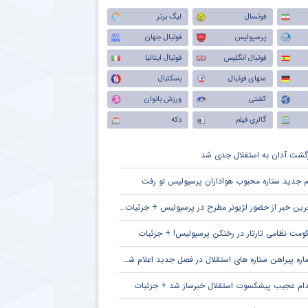
فوتسال
لیگ برتر
پرسپولیس
فوتبال جهان
فوتبال انگلیس
فوتبال ایتالیا
منهای فوتبال
بسکتبال
کشتی
ورزش بانوان
گالری فیلم
دکه
زگشت آدان به استقلال جدی شد
م جدید ستاره محبوب هواداران پرسپولیس لو رفت
ین خبر از حضور لژیونر مطرح در پرسپولیس + جزئیات لو رفته
ومت نظامی تارتار در رختکن پرسپولیس! + جزئیات
ره پیراهن ستاره های استقلال در فصل جدید اعلام شد + جزئیات
دام عجیب پیشکسوت استقلال خبرساز شد + جزئیات