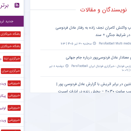
برتر
پر
۱۱:۲۷
نویسندگان و مقالات
وا
۱۱:۱۸
جدید تری
پ واکنش کامران نجف زاده به رفتار عادل فردوسی
 در شرایط جنگی + سند
باشگاه خبرنگاران
Parsfootball Multi medi
سه‌شنبه ۳۰ تیر ۱۴۰۵ | ۱۱:۱۳
باشگاه خبرنگاران
 معنادار عادل فردوسی‌پور درباره جام جهانی
د
خبرگزاری ایلنا
ارس فوتبال ؛ خبرگزاری فوتبال ایران ParsFootball
دوشنبه ۸ تیر
۱
خبرگزاری میزان
ویدی
نتین در برابر اتریش با گزارش عادل فردوسی پور |
خبرورزشی
۲۰:۳۰ – پخش زنده در اپارات اسپرت
پیکان
خبرورزشی
Parsfootball Multi medi
دوشنبه ۱ تیر ۱۴۰۵ | ۱۴:۳۱
اولین
خبرورزشی
ان ویژه مراسم حمید علیدوستی؛ عادل فردوسی‌پور
ویدیو
خبرورزشی
کس
ارس فوتبال ؛ خبرگزاری فوتبال ایران ParsFootball
دوشنبه ۲۸