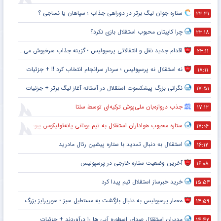
ستاره جوان لیگ برتر در دوراهی جذاب ؛ سپاهان یا نساجی ؟
۲۳:۳۱
چرا کاپیتان محبوب استقلال بازی نکرد؟
۲۳:۱۸
اقدام جدید نقل و انتقالاتی پرسپولیس ؛ گزینه جذاب سرخپوش می شود؟
۲۳:۱۱
نه استقلال نه پرسپولیس ؛ سردار سرانجام انتخاب کرد !! + جزئیات
۱۸:۱۱
نگرانی بزرگ پیشکسوت استقلال در آستانه آغاز لیگ برتر + جزئیات
۱۷:۵۱
جذب دروازه‌بان ملی‌پوش ترکیه‌ای توسط سلتا
۱۷:۱۲
ستاره محبوب هواداران استقلال به تیم یونانی پانه‌تولیکوس پیوست
۱۷:۰۶
استقلال به دنبال تمدید با ستاره پیشین رئال مادرید
۱۶:۱۲
آخرین وضعیت ستاره خارجی در پرسپولیس
۱۶:۰۸
خرید خبرساز استقلال تیم پیدا کرد
۱۵:۵۴
معمار پرسپولیس به دنبال بازگشت به مستطیل سبز ؛ سورپرایز بزرگ در راه است ؟ + جزئیات
۱۴:۵۹
مدیران استقلال صدای اسطوره آبی ها را درآوردند + جزئیات
۱۴:۴۲