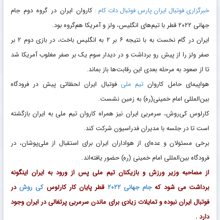
خبرگزاری فوتبال ایران پارس فوتبال دات کام :
کاروان ایران در گروه دوم جام
جهانی ۲۰۲۲ قطر با تیم‌های انگلیس، ولز و آمریکا هم‌گروه بود.
ایران در گام نخست به با نتیجه ۶ بر ۲ به انگلیس باخت، در بازی دوم ۲ بر
صفر ولز را از پیش رو برداشت و در دیدار سوم یک بر صفر مغلوب آمریکا شد
تا از صعود به مرحله بعدی این رقابت‌ها باز بماند.
هواپیمای حامل کاروان
تیم ملی
فوتبال ایران لحظاتی پیش در فرودگاه
بین‌المللی امام خمینی(ره) به زمین نشست.
کارلوس کی‌روش، سرمربی ایران نیز همراه کاروان تیم ملی به ایران بازگشته
است تا در جلسه با مدیران فدراسیون شرکت کند.
برخی مسئولان و عده‌ای از هواداران ایران برای استقبال از ملی‌پوشان، در
فرودگاه بین‌المللی امام خمینی (ره) حضور یافته‌اند.
از مصاحبه وزیر ورزش و بازیکنان تیم ملی پس از ورود به ایران اینگونه
برداشت می شود که
جام جهانی ۲۰۲۲
قطر پایان کار کارلوس
کی روش
در
فوتبال ایران نبوده و تمایلات زیادی برای ماندن سرمربی پرتغالی در ایران وجود
دارد .