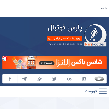
خانه
پارس فوتبال
اولین پایگاه تخصصی فوتبال ایران
www.ParsFootball.com
پارس
فوتبال