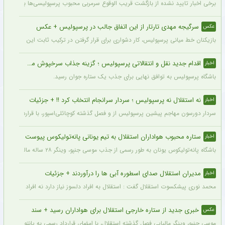
برخی اخبار تایید نشده از بازگشت قریب الوقوع سرمربی محبوب پرسپولیسی‌ها به دنیای فو
سرگیجه مهدی تارتار از این اتفاق جالب در پرسپولیس + عکس
عکس
بازیکنان خط میانی پرسپولیس، کار دشواری برای قرار گرفتن در ترکیب ثابت این تیم خواه
اقدام جدید نقل و انتقالاتی پرسپولیس ؛ گزینه جذاب سرخپوش می شود؟
اخبار
باشگاه پرسپولیس به توافق نهایی برای جذب یک ستاره جوان رسید.
نه استقلال نه پرسپولیس ؛ سردار سرانجام انتخاب کرد !! + جزئیات
اخبار
سردار دورسون مهاجم پیشین پرسپولیس از و فصل گذشته کوچائلی‌اسپور، با قراردادی یک‌سا
ستاره محبوب هواداران استقلال به تیم یونانی پانه‌تولیکوس پیوست
اخبار
باشگاه پانه‌تولیکوس یونان به طور رسمی از جذب موسی جنپو، وینگر ۲۸ ساله مالیایی سابق استقلال، با قراردادی دو ساله خبر داد.
مدیران استقلال صدای اسطوره آبی ها را درآوردند + جزئیات
اخبار
محمد نوری پیشکسوت استقلال گفت : استقلال به افراد دلسوز نیاز دارد نه افراد سود جو و
خبری جدید از ستاره خارجی استقلال برای هواداران رسید + سند
عکس
موسی جنپو، وینگر مالیایی فصل گذشته استقلال، با امضای قرارداد رسمی به پانتولیکوس یونا