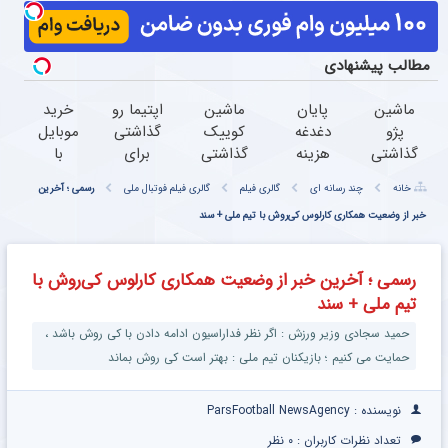
مطالب پیشنهادی
ماشین
پایان
ماشین
اپتیما رو
خرید
پژو
دغدغه
کوییک
گذاشتی
موبایل
گذاشتی
هزینه
گذاشتی
برای
با
برای
های
برای
فروش ؟
اسنپ
خانه
چند رسانه ای
گالری فیلم
گالری فیلم فوتبال ملی
رسمی ؛ آخرین
فروش
دندان
فروش
با
پی |
؟ اینجا
پزشکی
؟ اینجا
خبر از وضعیت همکاری کارلوس کی‌روش با تیم ملی + سند
خودرو45
در ۴
سریع و
با پک
سریع و
راحت و
قسط
راحت
سفید
راحت
سریع
بدون
رسمی ؛ آخرین خبر از وضعیت همکاری کارلوس کی‌روش با
بفروش
کننده
بفروش
بفروشش
سود و
تیم ملی + سند
خانگی
کارمزد!
حمید سجادی وزیر ورزش : اگر نظر فداراسیون ادامه دادن با کی روش باشد ،
حمایت می کنیم ؛ بازیکنان تیم ملی : بهتر است کی روش بماند
نویسنده : ParsFootball NewsAgency
تعداد نظرات کاربران :
۰ نظر