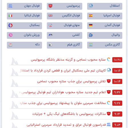
استقلال
پرسپولیس
فوتبال جهان
فوتبال اسپانیا
فوتبال انگلیس
فوتبال ایتالیا
فوتبال آلمان
منهای فوتبال
بسکتبال
والیبال
کشتی
ورزش بانوان
گالری عکس
گالری فیلم
دکه
ستاره محبوب نساجی و گزینه مدنظر باشگاه پرسپولیس
۱۰:۲۰
کاپیتان تیم ملی بسکتبال ایران و قطعی کردن قرارداد با استقلال
۱۰:۱۶
تلاش پرسپولیس برای جذب ستاره محبوب نساجی
۱۰:۱۴
اعلام تیم جدید ستاره محبوب هواداران تیم فوتبال پرسپولیس طی ۴۸ ساعت آینده
۹:۳۲
مخالفت سرمربی ملوان با پیشنهاد پرسپولیس برای جذب ستاره محبوبش
۹:۲۷
مذاکرات پرسپولیس با باشگاه‌های لیگ یکی + جزئیات
۹:۱۴
فدراسیون فوتبال عراق و تمدید قرارداد سرمربی استرالیایی
۹:۰۳