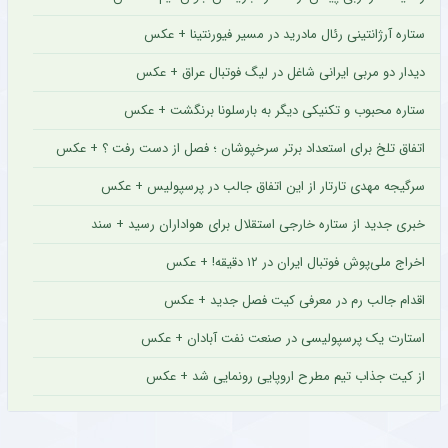
فضای مجازی تبدیل شد.
۱۴۰۵/۰۵/۰۱ ۱۵:۴۵
ستاره آرژانتینی رئال مادرید در مسیر فیورنتینا + عکس
مشاهده فیلم
دیدار دو مربی ایرانی شاغل در لیگ فوتبال عراق + عکس
ستاره محبوب و تکنیکی دیگر به بارسلونا برنگشت + عکس
اتفاق تلخ برای استعداد برتر سرخپوشان ؛ فصل از دست رفت ؟ + عکس
سرگیجه مهدی تارتار از این اتفاق جالب در پرسپولیس + عکس
خبری جدید از ستاره خارجی استقلال برای هواداران رسید + سند
اخراج ملی‌پوش فوتبال ایران در ۱۲ دقیقه! + عکس
اقدام جالب رم در معرفی کیت فصل جدید + عکس
شلیک لامین یامال در حمایت از ایران ، علیه آمریکا !! + کلیپ وایرال شده
استارت یک پرسپولیسی در صنعت نفت آبادان + عکس
تصویر لامین یامال ستاره تیم ملی فوتبال اسپانیا روی پهپاد شاهد سپاه پاسداران در حالی که
از کیت جذاب تیم مطرح اروپایی رونمایی شد + عکس
پرچم فلسطین را در دست دارد در حال شلیک منتشر شده است.
۱۴۰۵/۰۵/۰۱ ۱۵:۲۴