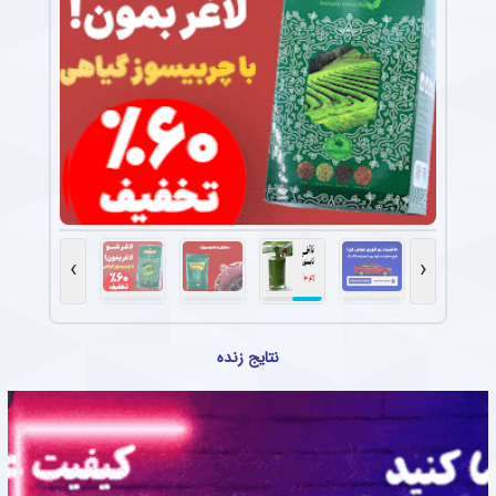
›
‹
نتایج زنده