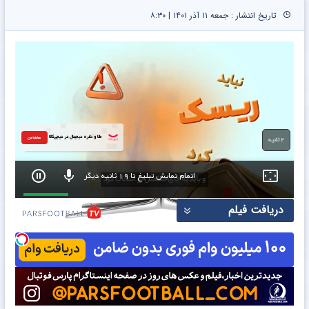
تاریخ انتشار : جمعه ۱۱ آذر ۱۴۰۱ | ۸:۳۰
طلا و نقره دیجیتال در دیجی‌کالا
معامله امن
رد آگهی
اتمام نمایش تبلیغ تا 17 ثانیه دیگر
0
دریافت فیلم
seconds
of
22
seconds