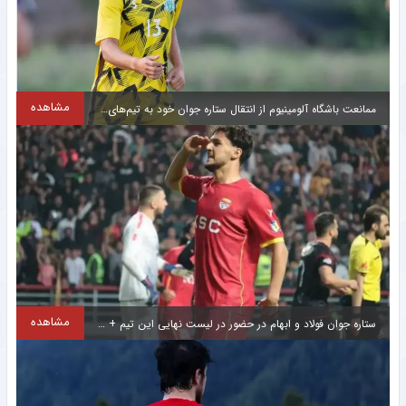
مارک کوکوریا، مدافع تیم ملی اسپانیا، دلیل متفاوتی برای حفظ موهای بلندش دارد؛ این ظاهر
خاص تنها بخشی از استایل او نیست، بلکه راهی برای کمک به پسر مبتلا به اوتیسمش است تا
بتواند پدرش را در میان بازیکنان زمین و تصاویر تلویزیونی تشخیص دهد.
۱۴۰۵/۰۵/۰۸ ۱۱:۴۱
مشاهده
ممانعت باشگاه آلومینیوم از انتقال ستاره جوان خود به تیم‌های مدعی + عکس
مشاهده فیلم
مشاهده
ستاره جوان فولاد و ابهام در حضور در لیست نهایی این تیم + عکس
کلیپ ؛ افشاگری جنجالی مهدی قائدی علیه کاپیتان های استقلال فضای مجازی را منفجر کرد+ سند
مهدی قایدی با مرور خاطره اولین حضورش در ترکیب استقلال، از نقشی که علی منصوریان در