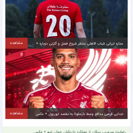
دیده‌شدن و شروع مسیر حرفه‌ای‌اش داشت، گفت و از واکنش شدید سیدحسین حسینی و
سیدمهدی رحمتی علیه او پرده برداشت.
۱۴۰۵/۰۵/۰۶ ۱۶:۵۲
مشاهده فیلم
مشاهده
ستاره ایرانی شباب الاهلی منتظر شروع فصل و گلزنی دوباره + عکس
کلیپ دیده نشده از وحشت خنده دار برادر کوچک یامال از لولوی تیم ملی اسپانیا + سند
مشاهده
جدایی قرضی مدافع وسط بارسلونا به مقصد لیورپول + عکس
در هنگام جشن قهرمانی بازیکنان تیم ملی فوتبال آرژانتین برادر کوچک لامین یامال با دیدن مدل
موهای نیکو ویلیامز ستاره ماتادورها پا به فرار می گذارد. این حرکت وی به سوژه طنز کاربران در
رضایت سرمربی پیکان از عملکرد بازیکنان جوان تیم + عکس