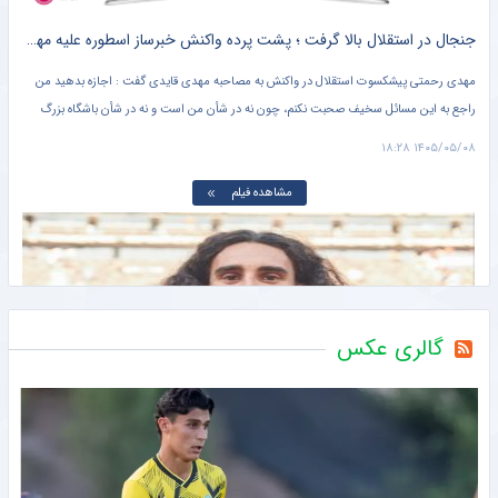
جنجال در استقلال بالا گرفت ؛ پشت پرده واکنش خبرساز اسطوره علیه مهدی قایدی + کلیپ پربازدید
مهدی رحمتی پیشکسوت استقلال در واکنش به مصاحبه مهدی قایدی گفت : اجازه بدهید من
راجع به این مسائل سخیف صحبت نکنم، چون نه در شأن من است و نه در شأن باشگاه بزرگ
استقلال. قرار نیست هر کسی راجع به چیزهایی که در تخیلاتش اتفاق میفتد صحبت کند و من
۱۴۰۵/۰۵/۰۸ ۱۸:۲۸
هم پاسخ بدهم.
مشاهده فیلم
گالری عکس
افشاگری ستاره قرمزها درباره پشت پرده موهای بلندش + کلیپ‌ پربازدید