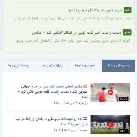
خرید خبرساز استقلال تیم پیدا کرد
اخبار
موسی جنپو، وینگر سابق استقلال، پس از جدایی از این تیم به پانتولیکوس یونان ملحق ش
دست راست امیر قلعه نویی در ایتالیا آفتابی شد + عکس
عکس
آنتونیو گالیاردی مربی پیشین تیم ملی ایران، حالا یکی از اعضای کادر فنی روبرتو مانچینی در 
ویدیوهای مرتبط
آخرین ویدئوها
پربازدیدترین ها
پربحث ترین ها
مقصر اصلی حذف تیم ملی در جام جهانی
معرفی شد ؛ دست راست قلعه نویی فاش کرد +
سند
00:38
دوشنبه ۲۹ تیر ۱۴۰۵ | ۹:۵۰
جدال دوستانه تیم ملی با یامال و رفقا در تیم
ملی اسپانیا + سند
جمعه ۱۲ دی ۱۴۰۴ | ۲۱:۲۴
01:18