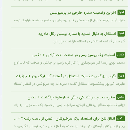
آخرین وضعیت ستاره خارجی در پرسپولیس
اخبار
دنیل گرا با وجود خروج از برنامه‌های فنی پرسپولیس، حاضر به فسخ قرارداد نیست. مدیران
استقلال به دنبال تمدید با ستاره پیشین رئال مادرید
اخبار
گلر فصل گذشته استقلال در آستانه بازگشت قرار دارد.
استارت یک پرسپولیسی در صنعت نفت آبادان + عکس
عکس
محمد نوری رسما کار سرمربیگری را آغاز کرد؛ راهی پر چالش و سخت که تاب‌آوری بالایی را 
نگرانی بزرگ پیشکسوت استقلال در آستانه آغاز لیگ برتر + جزئیات
اخبار
علیرضا اکبرپور پیشکسوت استقلال گفت : نمی‌دانم چه سرنوشتی در انتظار استقلال است، 
ستاره محبوب و تکنیکی دیگر به بارسلونا برنگشت + عکس
عکس
ژوائو کانسلو، مدافع پرتغالی الهلال، سرانجام پس از حدود یک ماه دوری، به باشگاه عربست
اتفاق تلخ برای استعداد برتر سرخپوشان ؛ فصل از دست رفت ؟ + عکس
عکس
یکی از بازیکنان آرسنال تنها چند روز مانده به آغاز فصل جدید فوتبال انگلیس، دچار مصد