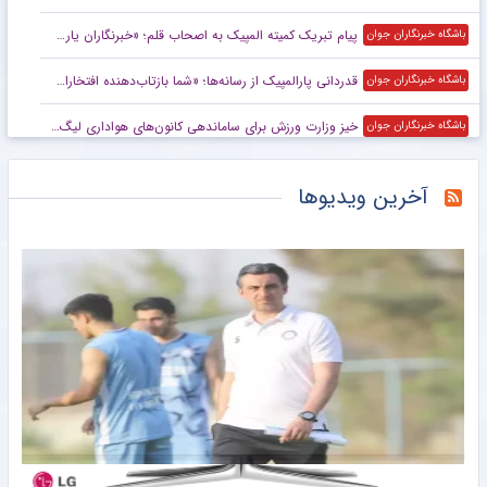
پیام تبریک کمیته المپیک به اصحاب قلم؛ «خبرنگاران یاری‌گر قهرمانان هستند»
باشگاه خبرنگاران جوان
قدردانی پارالمپیک از رسانه‌ها؛ «شما بازتاب‌دهنده افتخارات ما هستید»
باشگاه خبرنگاران جوان
خیز وزارت ورزش برای ساماندهی کانون‌های هواداری لیگ برتر
باشگاه خبرنگاران جوان
پیام وزیر ورزش و جوانان به مناسبت روز خبرنگار
باشگاه خبرنگاران جوان
آخرین ویدیوها
شهاب زاهدی و یاران رو در روی چلسی قرار می‌گیرند
خبرگزاری مهر
ترک ها روی ستاره بلژیکی دست گذاشتند
خبرگزاری مهر
علی تاجیک و مهرداد یوسفی در کادر فنی تیم ملی تکواندو قزاقستان
خبرگزاری مهر
کارخانه پول‌سازی لایپزیگ؛ کلاس آموزشی باشگاه‌داری
خبرگزاری میزان
لیونل مسی خداحافظی می‌کند؟ اجازه بدهید لذت ببرد و خودش تصمیم بگیرد!
خبرورزشی