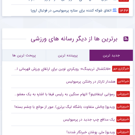
اتفاق شوکه کننده برای ستاره پرسپولیسی در فوتبال اروپا
۱۳:۴۳
برترین ها از دیگر رسانه های ورزشی
جدید ترین
پربیننده ترین
پربحث ترین ها
«فانکشنال ترینینگ»؛ رویکردی نوین برای ارتقای ورزش قهرمانی ایران
خبرگزاری مهر
هشدار تارتار در رختکن پرسپولیس
خبرانلاین
رسوایی اینفانتینو؟ اتهام سنگین به رئیس فیفا با اشاره به یک معشوقه!
خبرورزشی
ویدیو| چالش متفاوت باشگاه لیگ برتری/ عبور از موانع با چشم بسته!
خبرورزشی
یک مدافع چپ جدید در پرسپولیس
خبرورزشی
ویدیو| ملی پوشان خبرنگار شدند!
خبرورزشی