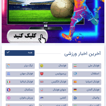
آخرین اخبار ورزشی
همه
فوتبال ملی
فوتسال
لیگ برتر
استقلال
پرسپولیس
فوتبال جهان
فوتبال اسپانیا
فوتبال انگلیس
فوتبال ایتالیا
فوتبال آلمان
منهای فوتبال
بسکتبال
والیبال
کشتی
ورزش بانوان
گالری عکس
گالری فیلم
دکه