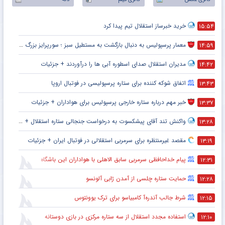
خرید خبرساز استقلال تیم پیدا کرد
۱۵:۵۴
معمار پرسپولیس به دنبال بازگشت به مستطیل سبز ؛ سورپرایز بزرگ در راه است ؟ + جزئیات
۱۴:۵۹
مدیران استقلال صدای اسطوره آبی ها را درآوردند + جزئیات
۱۴:۴۲
اتفاق شوکه کننده برای ستاره پرسپولیسی در فوتبال اروپا
۱۳:۴۳
خبر مهم درباره ستاره خارجی پرسپولیس برای هواداران + جزئیات
۱۳:۳۷
واکنش تند آقای پیشکسوت به درخواست جنجالی ستاره استقلال + جزئیات
۱۳:۲۸
مقصد غیرمنتظره برای سرمربی استقلالی در فوتبال ایران + جزئیات
۱۳:۱۹
پیام خداحافظی سرمربی سابق الاهلی با هواداران این باشگاه
۱۲:۳۱
حمایت ستاره چلسی از آمدن ژابی آلونسو
۱۲:۲۸
شرط جالب آندره‌آ کامبیاسو برای ترک یوونتوس
۱۲:۱۵
استفاده مجدد استقلال از سه ستاره مرکزی در بازی دوستانه
۱۲:۱۰