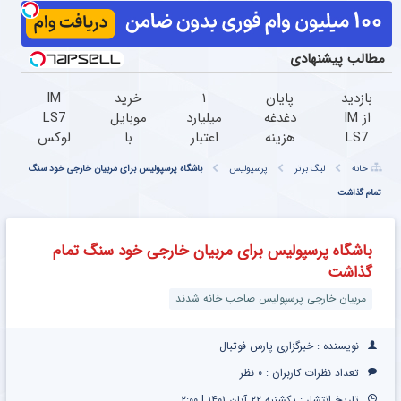
مطالب پیشنهادی
بازدید
پایان
۱
خرید
IM
از IM
دغدغه
میلیارد
موبایل
LS7
LS7
هزینه
اعتبار
با
لوکس
لوکس
های
خرید
اسنپ
ترین
خانه
لیگ برتر
پرسپولیس
باشگاه پرسپولیس برای مربیان خارجی خود سنگ
ترین
دندان
طلا |
پی |
شاسی
شاسی
تمام گذاشت
پزشکی
بدون
در ۴
بلند
بلند
با پک
ضامن
قسط
برقی
برقی
سفید
و چک
بدون
ایران
باشگاه پرسپولیس برای مربیان خارجی خود سنگ تمام
ایران
کننده
سود و
گذاشت
در
خانگی
کارمزد!
باشگاه
مربیان خارجی پرسپولیس صاحب خانه شدند
انقلاب
نویسنده : خبرگزاری پارس فوتبال
تعداد نظرات کاربران :
۰ نظر
تاریخ انتشار : یکشنبه ۲۲ آبان ۱۴۰۱ | ۲:۰۰