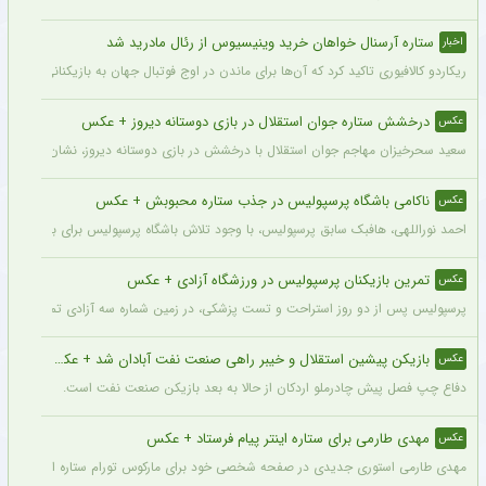
ستاره آرسنال خواهان خرید وینیسیوس از رئال مادرید شد
اخبار
ریکاردو کالافیوری تاکید کرد که آن‌ها برای ماندن در اوج فوتبال جهان به بازیکنانی در سطح و
درخشش ستاره جوان استقلال در بازی دوستانه دیروز + عکس
عکس
سعید سحرخیزان مهاجم جوان استقلال با درخشش در بازی دوستانه دیروز، نشان داد آماد
ناکامی باشگاه پرسپولیس در جذب ستاره محبوبش + عکس
عکس
احمد نوراللهی، هافبک سابق پرسپولیس، با وجود تلاش باشگاه پرسپولیس برای بازگشت او، 
تمرین بازیکنان پرسپولیس در ورزشگاه آزادی + عکس
عکس
پرسپولیس پس از دو روز استراحت و تست پزشکی، در زمین شماره سه آزادی تمرین کرد.
بازیکن پیشین استقلال و خیبر راهی صنعت نفت آبادان شد + عکس
عکس
دفاع چپ فصل پیش چادرملو اردکان از حالا به بعد بازیکن صنعت نفت است.
مهدی طارمی برای ستاره اینتر پیام فرستاد + عکس
عکس
مهدی طارمی استوری جدیدی در صفحه شخصی خود برای مارکوس تورام ستاره اینتر منتشر 