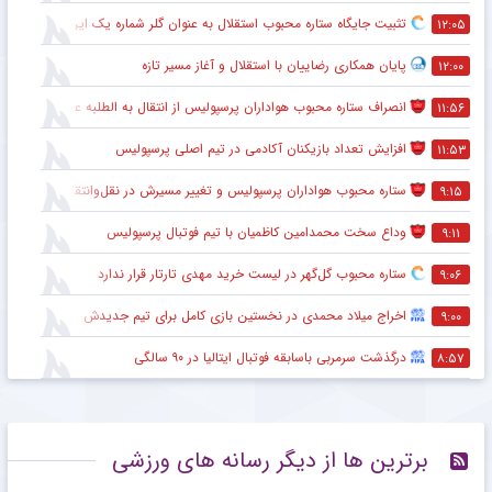
تثبیت جایگاه ستاره محبوب استقلال به عنوان گلر شماره یک این تیم برای شروع لیگ
۱۲:۰۵
پایان همکاری رضاییان با استقلال و آغاز مسیر تازه
۱۲:۰۰
انصراف ستاره محبوب هواداران پرسپولیس از انتقال به الطلبه عراق
۱۱:۵۶
افزایش تعداد بازیکنان آکادمی در تیم اصلی پرسپولیس
۱۱:۵۳
ستاره محبوب هواداران پرسپولیس و تغییر مسیرش در نقل‌وانتقالات
۹:۱۵
وداع سخت محمدامین کاظمیان با تیم فوتبال پرسپولیس
۹:۱۱
ستاره محبوب گل‌گهر در لیست خرید مهدی تارتار قرار ندارد
۹:۰۶
اخراج میلاد محمدی در نخستین بازی کامل برای تیم جدیدش
۹:۰۰
درگذشت سرمربی باسابقه فوتبال ایتالیا در ۹۰ سالگی
۸:۵۷
برترین ها از دیگر رسانه های ورزشی