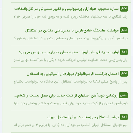
ستاره محبوب هواداران پرسپولیس و تغییر مسیرش در نقل‌وانتقالات
اخبار
رضا شکاری با سه پیشنهاد مختلف روبرو شده و به زودی تیم خود را معرفی خواهد کرد.
موافقت هلدینگ خلیج‌فارس با مدیرعاملی متدین در استقلال
اخبار
بر اساس آخرین پیگیری‌ها روند مدیرعاملی مصطفی متدین در استقلال به طور کامل طی شد
اولین خرید قهرمان اروپا ؛ ستاره جوان به پاری سن ژرمن می رود
اخبار
پاری‌سن‌ژرمنِ تحت هدایت لوئیس انریکه، خرید دیگری را در آستانه نهایی‌شدن دارد.
احتمال بازگشت قریب‌الوقوع دروازه‌بان اسپانیایی به استقلال
اخبار
پس از پاسخ منفی CAS به درخواست استقلال، این باشگاه به درخواست بختیاری‌زاده قصد دارد قرارداد آنتونیو آدان، دروازه‌بان اسپانیایی فصل گذشته، را تمدید کند.
رونمایی ذوب‌آهن اصفهان از کیت جدید برای فصل بیست و ششم + عکس
عکس
ذوب‌آهن اصفهان از کیت جدید خود برای فصل بیست و ششم رونمایی کرد. طراحی پیراهن با
توقف استقلال خوزستان در برابر استقلال تهران
اخبار
تیم فوتبال استقلال تهران امشب در دیداری تدارکاتی، با برتری ۳ بر صفر برابر استقلال خوزستان، با دبل سعید سحرخیزان و گل یاسر آسانی پیروز شد.