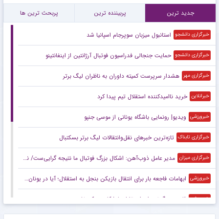
جدید ترین
پربیننده ترین
پربحث ترین ها
استانبول میزبان سوپرجام اسپانیا شد
خبرگزاری دانشجو
حمایت جنجالی فدراسیون فوتبال آرژانتین از اینفانتینو
خبرگزاری دانشجو
هشدار سرپرست ‌کمیته داوران به ناظران لیگ برتر
خبرگزاری مهر
خرید ناامیدکننده استقلال تیم پیدا کرد
خبرانلاین
ویدیو| رونمایی باشگاه یونانی از موسی جنپو
خبرورزشی
تازه‌ترین خبرهای نقل‌وانتقالات لیگ برتر بسکتبال
خبرگزاری تابناک
مدیر عامل ذوب‌آهن: اشکال بزرگ فوتبال ما نتیجه گرایی‌ست/ نتیجه‌گرایی قدرت ریسک مدیران و مربیان را پایین می‌آورد
خبرگزاری میزان
ابهامات فاجعه بار برای انتقال بازیکن بنجل به استقلال؛ آیا در یونان هم به موسی جنپو یک میلیون دلار پیش پرداخت دادند؟!
خبرورزشی
فاجعه بزرگ‌تر برای استقلال با شکایت یک خارجی
خبرورزشی