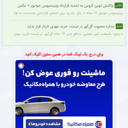
واکنش تونی کروس به تمدید قرارداد وینیسیوس جونیور + عکس
عکس
وینیسیوس جونیور ۲۶ ساله با رئال مادرید برای امضای قراردادی بلندمدت به توافق رسید که او را تا سال ۲۰۳۲ در سانتیاگو برنابئو نگه خواهد داشت و به شایعات درباره احتمال جدایی‌اش از این باشگاه پایان می‌دهد.
ستاره محبوب گل‌گهر در لیست خرید مهدی تارتار قرار ندارد
اخبار
با وجود شایعات، امیر جعفری، مدافع چپ ۲۴ ساله گل‌گهر، در لیست خرید مهدی تارتار قرار ندارد.
برای درج بک لینک شما در همین ستون کلیک کنید