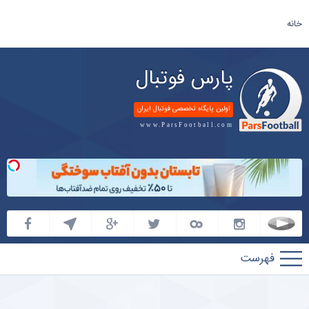
خانه
پارس فوتبال
اولین پایگاه تخصصی فوتبال ایران
www.ParsFootball.com
پارس
فوتبال