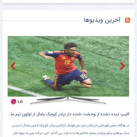
ویدیو| حسینی از دستکش‌های فصل جدیدش رونمایی کرد
راز گریه‌های مسی بعد از هت‌تریک لو رفت
خبرورزشی
آخرین ویدیوها
یک مدافع رسماً به پرسپولیس پیوست +عکس
خبرورزشی
بازیکن تاریخ‌ساز بارسلونا هم به لس‌آنجلس رفت
خبرورزشی
نگاهی به مسیر درآمدزایی فراموش شده لیگ برتری‌ها؛ ترس بازی‌‎های تدارکاتی بزرگ ریخته شود
مشرق نیوز
مربی سابق استقلال سرمربی آفریقای جنوبی شد
مشرق نیوز
مجتبی جباری تیم جدیدش را انتخاب کرد
مشرق نیوز
کلیپ دیده نشده از وحشت خنده دار برادر کوچک یامال از لولوی تیم ملی اسپانیا + سند
شلیک لامین یامال در حمایت از ایران ، علیه آمریکا !! + کلیپ وایرال شده
تصویر لامین یامال ستاره تیم ملی فوتبال اسپانیا روی پهپاد شاهد سپاه پاسداران در حالی که
پرچم فلسطین را در دست دارد در حال شلیک منتشر شده است.
دروا