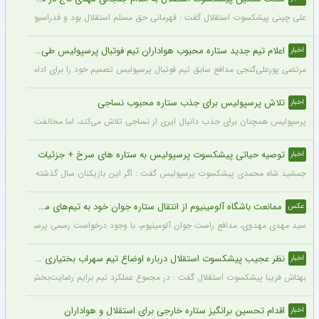
علی چینی پیشکسوت استقلال گفت : قهرمانی حق مسلم استقلال بود و فدراسیون باید آن را اع
اعلام تیم جدید ستاره محبوب هواداران تیم فوتبال پرسپولیس طی ۴۸ ساعت آینده
اخبار
مرتضی پورعلی‌گنجی مدافع سابق تیم فوتبال پرسپولیس تصمیم خود را برای ادامه فوتبال د
تلاش پرسپولیس برای جذب ستاره محبوب نساجی
اخبار
پرسپولیس همچنان برای جذب دانیال ایری از نساجی تلاش می‌کند، اما مخالفت نساجی 
توصیه حیاتی پیشکسوت پرسپولیس به ستاره های سرخ + جزئیات
اخبار
جمشید شاه محمدی پیشکسوت پرسپولیس گفت : اگر این بازیکنان سال گذشته و سال‌های قبل 
ممانعت باشگاه آلومینیوم از انتقال ستاره جوان خود به تیم‌های مدعی + عکس
عکس
سید مهدی مهدوی، مدافع راست جوان آلومینیوم، با وجود درخواست رسمی پرسپولیس، سپاهان 
نظر عجیب پیشکسوت استقلال درباره اوضاع تیم سهراب بختیاری زاده + جزئیات
اخبار
بهتاش فریبا پیشکسوت استقلال گفت : در مجموع عملکرد تیم برایم رضایت‌بخش بود. بازیک
اقدام تحسین برانگیز ستاره خارجی برای استقلال و هواداران
اخبار