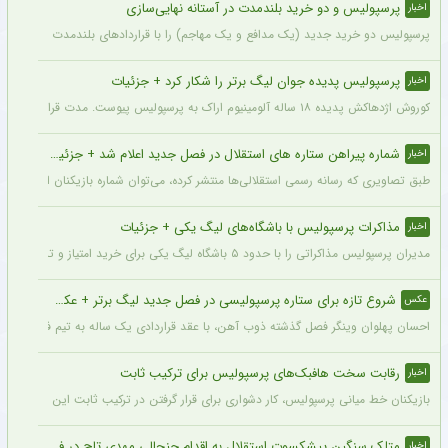
پرسپولیس و دو خرید بلندمدت در آستانه نهایی‌سازی
اخبار
پرسپولیس دو خرید جدید (یک مدافع و یک مهاجم) را با قراردادهای بلندمدت نهایی کرده و ا
پرسپولیس پدیده جوان لیگ برتر را شکار کرد + جزئیات
اخبار
کوروش اژدهاکش پدیده ۱۸ ساله آلومینیوم اراک به پرسپولیس پیوست. مدت قرارداد اژدهاکش با پرسپولیس به مدت ۴ سال است.
شماره پیراهن ستاره های استقلال در فصل جدید اعلام شد + جزئیات
اخبار
طبق تصاویری که رسانه رسمی استقلالی‌ها منتشر کرده، می‌توان شماره بازیکنان این تیم ر
مذاکرات پرسپولیس با باشگاه‌های لیگ یکی + جزئیات
اخبار
مدیران پرسپولیس مذاکراتی را با حدود ۵ باشگاه لیگ یکی برای خرید امتیاز و تشکیل تیم «ب» آغاز کرده‌اند.
شروع تازه برای ستاره پرسپولیسی در فصل جدید لیگ برتر + عکس
عکس
احسان پهلوان وینگر فصل گذشته ذوب آهن، با عقد قراردادی یک ساله به تیم فجر شهید
رقابت سخت هافبک‌های پرسپولیس برای ترکیب ثابت
اخبار
بازیکنان خط میانی پرسپولیس، کار دشواری برای قرار گرفتن در ترکیب ثابت این تیم خواه
متلک سنگین پیشکسوت استقلال به اقدام جنجالی مهدی تاج در فدراسیون فوتبال
اخبار