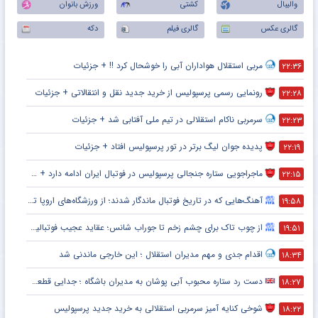
والیبال
کشتی
ورزش بانوان
گالری عکس
گالری فیلم
دکه
مربی استقلال هواداران آبی را خوشحال کرد !! + جزئیات
۲۲:۳۶
رونمایی رسمی پرسپولیس از خرید جدید نقل و انتقالاتی + جزئیات
۲۲:۲۸
سرمربی ناکام استقلالی در تیم ملی آفتابی شد + جزئیات
۲۲:۲۳
پدیده جوان لیگ برتر در تور پرسپولیس افتاد + جزئیات
۲۲:۱۹
ماجراجویی ستاره جنجالی پرسپولیس در فوتبال ایران ادامه دارد + جزئیات
۲۲:۱۵
آهنگ‌هایی که در تاریخ فوتبال ماندگار شدند؛ از ورزشگاه‌های اروپا تا جام جهانی
۱۹:۵۸
از چوب تاک برای چشم زخم تا جوراب شانس؛ عقاید عجیب فوتبالیست‌ها!
۱۹:۵۱
اقدام جدی و مهم مدیران استقلال ؛ این خارجی ماندنی شد
۱۸:۳۴
دست رد ستاره محبوب آبی پوشان به مدیران باشگاه ؛ جدایی قطعی است !
۱۸:۲۷
شوخی کنایه آمیز سرمربی استقلالی به خرید جدید پرسپولیس
۱۸:۲۲