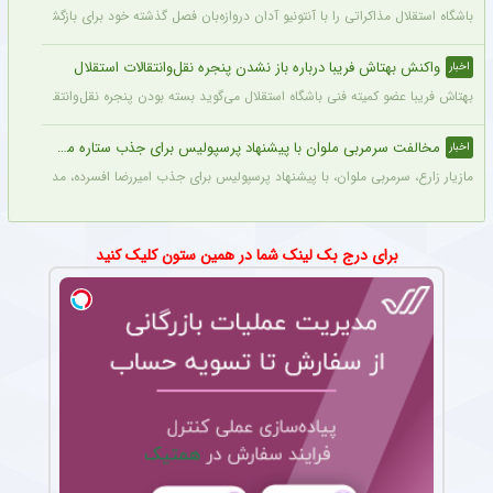
باشگاه استقلال مذاکراتی را با آنتونیو آدان دروازه‌بان فصل گذشته خود برای بازگشت یه این
واکنش بهتاش فریبا درباره باز نشدن پنجره نقل‌وانتقالات استقلال
اخبار
بهتاش فریبا عضو کمیته فنی باشگاه استقلال می‌گوید بسته بودن پنجره نقل‌وانتقالاتی ا
مخالفت سرمربی ملوان با پیشنهاد پرسپولیس برای جذب ستاره محبوبش
اخبار
مازیار زارع، سرمربی ملوان، با پیشنهاد پرسپولیس برای جذب امیررضا افسرده، مدافع این ت
برای درج بک لینک شما در همین ستون کلیک کنید