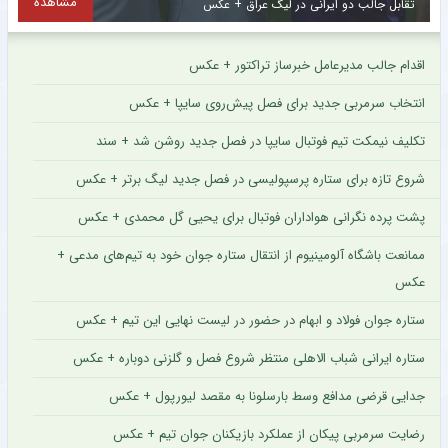
مشاهده
اولین تصاویر از ستاره جدید و گران قیمت سرخپوشان پایتخت + عکس
ح
اقدام جالب مدیرعامل خبرساز تراکتور + عکس
انتخاب سرمربی جدید برای فصل پیش‌روی سایپا + عکس
تکلیف نیمکت تیم فوتبال سایپا در فصل جدید روشن شد + سند
شروع تازه برای ستاره پرسپولیسی در فصل جدید لیگ برتر + عکس
پشت پرده نگرانی هواداران فوتبال برای یحیی گل محمدی + عکس
ممانعت باشگاه آلومینیوم از انتقال ستاره جوان خود به تیم‌های مدعی +
عکس
ستاره جوان فولاد و ابهام در حضور در لیست نهایی این تیم + عکس
ستاره ایرانی شباب الاهلی منتظر شروع فصل و گلزنی دوباره + عکس
جدایی قرضی مدافع وسط بارسلونا به مقصد لیورپول + عکس
رضایت سرمربی پیکان از عملکرد بازیکنان جوان تیم + عکس