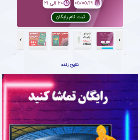
›
‹
نتایج زنده