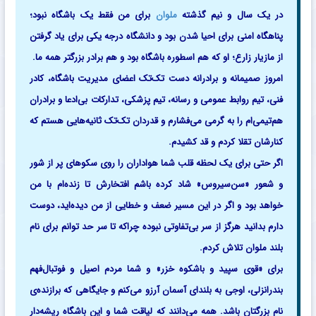
در یک سال و نیم گذشته
ملوان
برای من فقط یک باشگاه نبود؛
پناهگاه امنی برای احیا شدن بود و دانشگاه درجه یکی برای یاد گرفتن
از مازیار زارع؛ او که هم اسطوره باشگاه بود و هم برادر بزرگتر همه ما.
امروز صمیمانه و برادرانه دست تک‌تک اعضای مدیریت باشگاه، کادر
فنی، تیم روابط عمومی و رسانه، تیم پزشکی، تدارکات بی‌ادعا و برادران
هم‌تیمی‌ام را به گرمی می‌فشارم و قدردان تک‌تک ثانیه‌هایی هستم که
کنارشان تقلا کردم و قد کشیدم.
اگر حتی برای یک لحظه قلب شما هواداران را روی سکوهای پر از شور
و شعور «سن‌سیروس» شاد کرده باشم افتخارش تا زنده‌ام با من
خواهد بود و اگر در این مسیر ضعف و خطایی از من دیده‌اید، دوست
دارم بدانید هرگز از سر بی‌تفاوتی نبوده چراکه تا سر حد توانم برای نام
بلند ملوان تلاش کردم.
برای «قوی سپید و باشکوه خزر» و شما مردم اصیل و فوتبال‌فهم
بندرانزلی، اوجی به بلندای آسمان آرزو می‌کنم و جایگاهی که برازنده‌ی
نام بزرگتان باشد. همه می‌دانند که لیاقت شما و این باشگاه ریشه‌دار