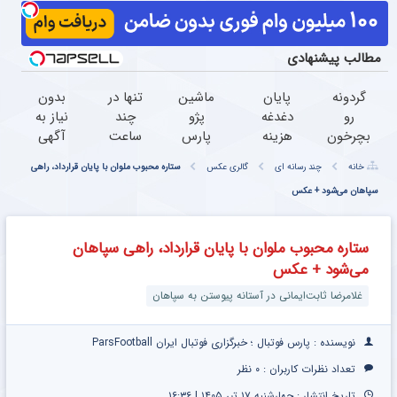
مطالب پیشنهادی
گردونه
پایان
ماشین
تنها در
بدون
رو
دغدغه
پژو
چند
نیاز به
بچرخون
هزینه
پارس
ساعت
آگهی
و 1000
های
برای
و با
و تنها
خانه
چند رسانه ای
گالری عکس
ستاره محبوب ملوان با پایان قرارداد، راهی
دلار
دندان
فروش
یکبار
با یک
برنده
سپاهان می‌شود + عکس
پزشکی
داری؟
مراجعه
بار
شو
با پک
اینجا
به
مراجعه
سفید
سریع
خودرو45
فروخته
ستاره محبوب ملوان با پایان قرارداد، راهی سپاهان
کننده
بفروشش
شد
می‌شود + عکس
خانگی
غلامرضا ثابت‌ایمانی در آستانه پیوستن به سپاهان
نویسنده : پارس فوتبال ؛ خبرگزاری فوتبال ایران ParsFootball
تعداد نظرات کاربران :
۰ نظر
تاریخ انتشار : چهارشنبه ۱۷ تیر ۱۴۰۵ | ۱۶:۳۶