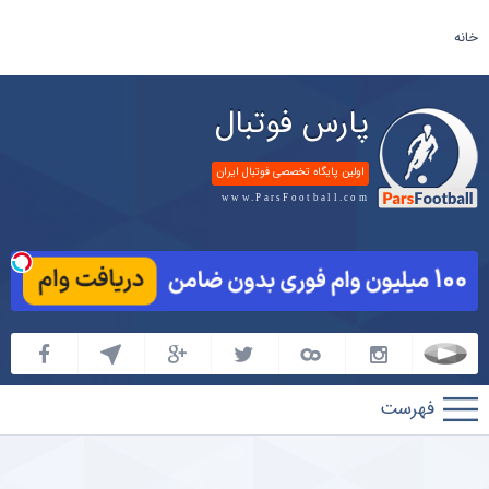
خانه
پارس فوتبال
اولین پایگاه تخصصی فوتبال ایران
www.ParsFootball.com
پارس
فوتبال