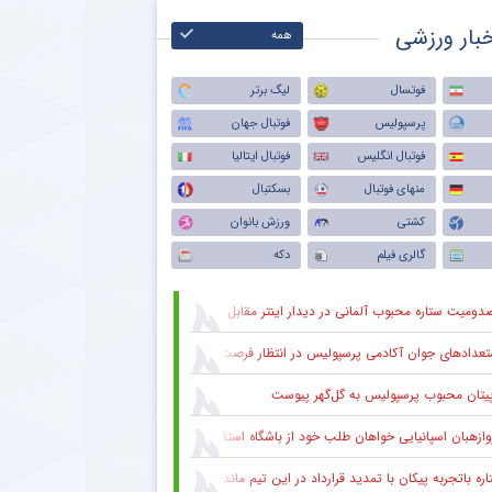
بار ورزشی
همه
فوتسال
لیگ برتر
پرسپولیس
فوتبال جهان
فوتبال انگلیس
فوتبال ایتالیا
منهای فوتبال
بسکتبال
کشتی
ورزش بانوان
گالری فیلم
دکه
دومیت ستاره محبوب آلمانی در دیدار اینتر مقابل میلان
عدادهای جوان آکادمی پرسپولیس در انتظار فرصت در ترکیب اصلی
پیتان محبوب پرسپولیس به گل‌گهر پیوست
وازهبان اسپانیایی خواهان طلب خود از باشگاه استقلال شد
ره باتجربه پیکان با تمدید قرارداد در این تیم ماند