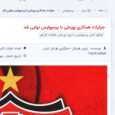
خانه
لیگ برتر
پرسپولیس
جزئیات همکاری پورعلی با پرسپولیس نهایی شد
جزئیات همکاری پورعلی با پرسپولیس نهایی شد
توافق کامل پرسپولیس با پویا پورعلی هافبک گل‌گهر
نویسنده : پارس فوتبال ؛ خبرگزاری فوتبال ایران
تعداد نظرات کارب
ParsFootball
تاریخ انتشار : چهارشنبه ۱۷ تیر