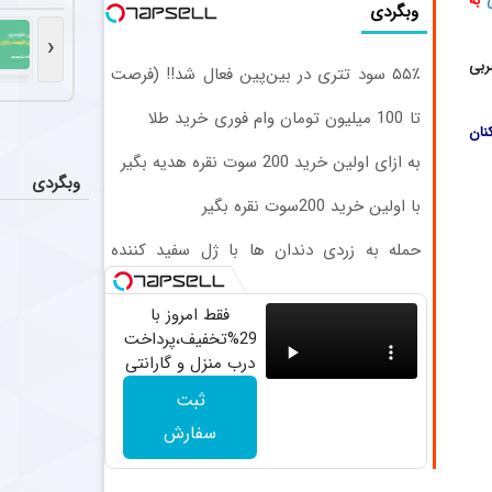
به
ضدحال س
اخبار
وبگردی
العربی کویت از
‹
ربی
۵۵٪ سود تتری در بین‌پین فعال شد!! (فرصت
یاسر آس
اخبار
محدود ثبت‌نام)
پرسپولیس پیشنهادی ۱.۷ تا ۲ میلیون دلاری به یاسر آسانی، وینگر استقلال، ارائه کرد، اما او نپذیرفت. آسانی تأکید
تا 100 میلیون تومان وام فوری خرید طلا
نان
(بدون ضامن)
به ازای اولین خرید 200 سوت نقره هدیه بگیر
احتمال 
اخبار
وبگردی
آن طور که از ش
با اولین خرید 200سوت نقره بگیر
مربی جدید 
عکس
حمله به زردی دندان ها با ژل سفید کننده
دندان! خرید40%تخفیف
محسن مسلمان، 
فقط امروز با
29%تخفیف،پرداخت
درب منزل و گارانتی
تعویض چراغ 40
ثبت
وات بخر
سفارش