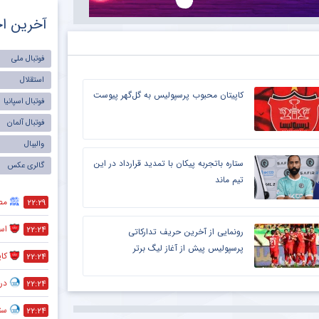
آخرین اخ
فوتبال ملی
استقلال
کاپیتان محبوب پرسپولیس به گل‌گهر پیوست
فوتبال اسپانیا
فوتبال آلمان
والیبال
ستاره باتجربه پیکان با تمدید قرارداد در این
گالری عکس
تیم ماند
مص
۲۲:۲۹
است
۲۲:۲۴
رونمایی از آخرین حریف تدارکاتی
پرسپولیس پیش از آغاز لیگ برتر
کا
۲۲:۲۴
در
۲۲:۲۴
ستا
۲۲:۲۴