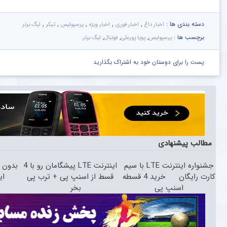
دسته بندی ها :
,
,
,
,
,
اخبار داغ
اخبار فوری
اخبار ویژه
پرسپولیس
تیکر
لیگ برتر
برچسب ها :
,
,
,
پرسپولیس
پویا پورعلی
فوتبال
لیگ برتر
پست را برای دوستان خود به اشتراک بگذارید
مطالب پیشنهادی
جشنواره اینترنت LTE با سیم
اینترنت LTE پیشگامان رو با 4
بدون پ
کارت رایگان
خرید 4 قسطه
قسط از اسنپ پی + ترب پی
اسنپ پی
بخر