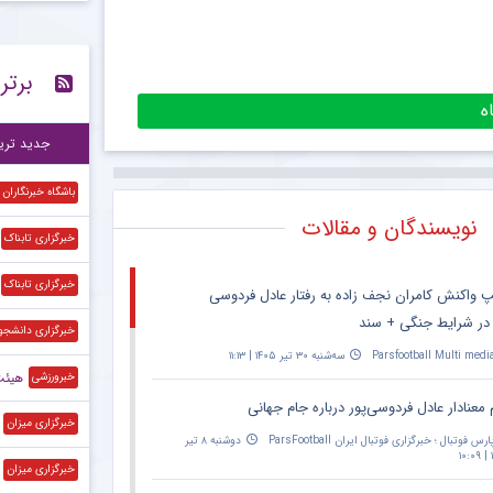
قط
۱۵:۴۴
برتر
پی
۱۵:۴۱
آخ
۱۵:۳۷
جدید تری
باشگاه خبرنگاران
نویسندگان و مقالات
خبرگزاری تابناک
خبرگزاری تابناک
پ واکنش کامران نجف زاده به رفتار عادل فردوسی
 در شرایط جنگی + سند
خبرگزاری دانشجو
Parsfootball Multi medi
سه‌شنبه ۳۰ تیر ۱۴۰۵ | ۱۱:۱۳
هیئت‌رئیس
خبرورزشی
 معنادار عادل فردوسی‌پور درباره جام جهانی
خبرگزاری میزان
ارس فوتبال ؛ خبرگزاری فوتبال ایران ParsFootball
دوشنبه ۸ تیر
۱
خبرگزاری میزان