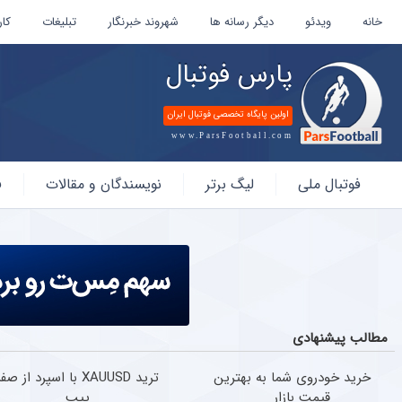
خانه
ویدئو
دیگر رسانه ها
شهروند خبرنگار
تبلیغات
کار
پارس فوتبال
اولین پایگاه تخصصی فوتبال ایران
www.ParsFootball.com
پارس
فوتبال ملی
لیگ برتر
نویسندگان و مقالات
ف
فوتبال
مطالب پیشنهادی
خرید خودروی شما به بهترین
ترید XAUUSD با اسپرد از صف
قیمت بازار
پیپ