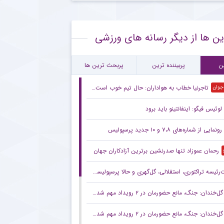
ع همکاری باشگاه استقلال با رامین رضاییان
ین ها از دیگر رسانه های ورزشی
ام معنادار پیشکسوت استقلال درباره قرارداد رضاییان
رین بازی تدارکاتی استقلال پیش از لیگ + جزئیات
ن
پربیننده ترین
پربحث ترین ها
تاجرنیا خطاب به هواداران: حال تیم خوب است،باور کنید
 جوان
لوئیس فیگو: اینفانتینو باید برود
رونمایی از شماره‌های ۷،۸ و ۱۰ جدید پرسپولیس
رحمان عموزاد تنها صدرنشین برترین آزادکاران جهان
ه تراکتوری، استقلالی، گل‌گهری و حالا پرسپولیسی! انتصاب‌های عجیب در باشگاه‌های خاص؛ فدراسیون حتما جوابگو باشد
گل‌خندان: جنگ، مانع حضورمان در ۲ رویداد مهم شد/ با قدرت برای بازی‌های آسیایی و سهمیه المپیک می‌جنگیم
گل‌خندان: جنگ، مانع حضورمان در ۲ رویداد مهم شد/ با قدرت برای بازی‌های آسیایی و سهمیه المپیک می‌جنگیم