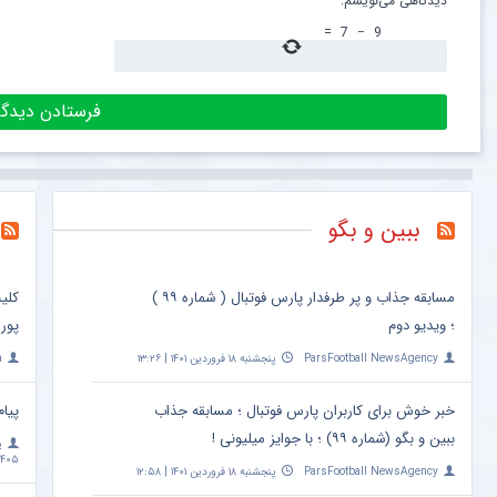
دیدگاهی می‌نویسم.
=
7
−
9
ببین و بگو
مسابقه جذاب و پر طرفدار پارس فوتبال ( شماره ۹۹ )
کلی
؛ ویدیو دوم
پور
ParsFootball NewsAgency
پنجشنبه ۱۸ فروردین ۱۴۰۱ | ۱۳:۲۶
a
خبر خوش برای کاربران پارس فوتبال ؛ مسابقه جذاب
پیام
ببین و بگو (شماره ۹۹) ؛ با جوایز میلیونی !
پ
۴۰۵ | ۱۰:۰۹
ParsFootball NewsAgency
پنجشنبه ۱۸ فروردین ۱۴۰۱ | ۱۲:۵۸