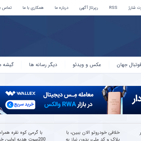
ت شارژ
RSS
رپرتاژ آگهی
درباره ما
همکاری با ما
تماس با
وتبال جهان
عکس و ویدئو
دیگر رسانه ها
گیشه م
ر
خلافی خودروتو الان ببین، با
با گرمی کوه نقره همراه
پلاک و کد ملی، بدون نیاز به
200سوت هدیه اولین خر