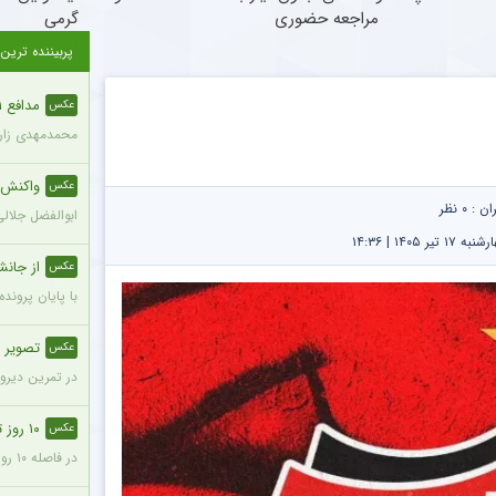
مراجعه حضوری
گرمی
پربیننده ترین
مدافع ۲۱ ساله با قد ۱۹۵ سانتی‌متر به پرسپولیس ملحق شد + عکس
عکس
محمدمهدی زارع، مدافع ۲۱ ساله با قد ۱۹۵ سانتی‌متر، با مبلغ ۸۰۰ 
واکنش مع
عکس
ران :
۰ نظر
ابوالفضل جلال
 ۱۴۰۵ | ۱۴:۳۶
از جانش
عکس
با پایان پروند
تصویر صم
عکس
در تمرین دیروز
۱۰ روز تا شروع لیگ؛ پرسپولیس با نقایص اساسی در ترکیب + عکس
عکس
در فاصله ۱۰ روز تا شروع رقابتهای فصل جدید فوتبال ایران، پرسپولیس پنج جای خالی در فهرست بزرگسالان خود می‌بیند و البته نقایصی که در صورت عدم تکمیل تیم، میتواند آسیب بزرگی را در طول فصل به این تیم بزند. سرخپوشان در این پنجره نقل و انتقالات ۸ خرید را انجام دادند اما باتوجه به ضعف اسکواد فصل گذشته و همچنین کنار گذاشتن شش بازیکن، همچنان چند پست در تیم پرسپولیس خالی است.