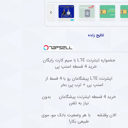
نگین تیم مطرح عربی به پرسپولیس و مهدی تارتار
 تقابل با پرسپولیس جا زد و حاضر به مسابقه نشد.
›
انی پیشنهاد باشگاه پرسپولیس را نپذیرفت
 کرد در فوتبال ایران فقط برای استقلال بازی خواهد کرد.
نتایج زنده
بازگشت ستاره گابنی به استقلال افزایش یافت
واهد و قرائن پیداست، دیدیه اندونگ در مسیر بازگشت به استقلال قرار دارد.
جشنواره اینترنت LTE با سیم کارت رایگان
تیم امید پرسپولیس کار خود را به صورت رسمی در این باشگاه آغاز کرد + عکس
خرید 4 قسطه اسنپ پی
هافبک سابق پرسپولیس، به عنوان دستیار بهار عبدی در کادر مربیگری تیم امید پرسپولیس 
اینترنت LTE پیشگامان رو با 4 قسط از
اسنپ پی + ترب پی بخر
خرید 4 قسطه اینترنت پیشگامان
بدون
نیاز به تلفن
الان وقتشه
با هر وضعیت بانک مو، موی
طبیعی بکار!