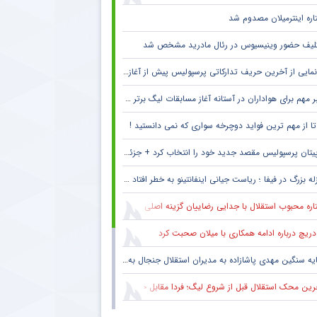
اره اینترمیلان مصدوم شد
لیف حضور وینیسیوس در رئال مادرید مشخص شد
مایی از آخرین حریف تدارکاتی پرسپولیس پیش از آغاز لیگ برتر
 مهم برای هواداران در آستانه آغاز مسابقات لیگ برتر + جزئیات
پیتان پرسپولیس مقصد جدید خود را انتخاب کرد + جزئیات
له بزرگ در فیفا ؛ ریاست جیانی اینفانتینو به خطر افتاد !! + جزئیات
ره محبوب استقلال با جدایی رضاییان گزینه اصلی دفاع راست این تیم
دریچ درباره ادامه همکاری با میلان صحبت کرد
یه سنگین مهدی پاشازاده به مدیران استقلال جنجال به پا کرد
ین محک استقلال قبل از شروع لیگ؛ فردا مقابل حریف تدارکاتی
حال سنگین تیم مطرح عربی به پرسپولیس و مهدی تارتار