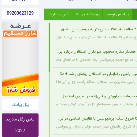
09203623129
بر اساس توصیه
پربحث ترین ها
آخرین نظرات
هزار دلار از اخمت گروژنی به پرسپولیس پیوست.
نادار ستاره محبوب هواداران استقلال درباره پرسپولیس + عکس
ی، مدافع جدید پرسپولیس پیام جدیدی را در فضای مجازی به اشتراک گذاشت: تمام قلبم برا
ین رامین رضاییان در استقلال رونمایی شد + عکس
ه رامین رضاییان در استقلال، مدافع راست جوان آبی‌ها انگیزه بیشتری برای شروع فصل پیدا کر
یمانه میداوودی و قلی‌زاده در تمرین استقلال + عکس
پنل پیامک
 استقلال، تصویر صمیمانه‌ای از در آغوش گرفتن میلاد میداوودی (مربی مهاجمان) و اسماعیل قل
لباس رئال مادرید
2027