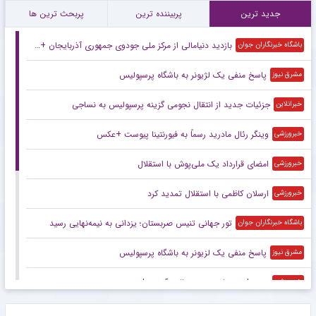
جدید ترین
پربیننده ترین
پربحث ترین ها
بازدید دنیامالی از مرکز ملی جودوی جمهوری آذربایجان + فیلم
باشگاه خبرنگاران جوان
پاسخ منفی یک لژیونر به باشگاه پرسپولیس
مشرق نیوز
جزئیات جدید از انتقال نجومی گزینه پرسپولیس به نساجی
خبرانلاین
وینگر رئال مادرید رسماً به فیورنتینا پیوست +عکس
خبرورزشی
امضای قرارداد یک ملی‌پوش با استقلال
خبرورزشی
ارسلان کاظمی با استقلال تمدید کرد
خبرورزشی
تور جهانی تنیس صربستان؛ یزدانی به نیمه‌نهایی رسید
باشگاه خبرنگاران جوان
پاسخ منفی یک لزیونر به باشگاه پرسپولیس
مشرق نیوز
ویدیو| پرسپولیس روی حالت آپدیت!
خبرورزشی
تصمیم نهایی برای گزینه جذاب پرسپولیس
خبرورزشی