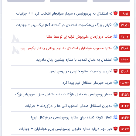
نه استقلال نه پرسپولیس ؛ سردار سرانجام انتخاب کرد !! + جزئیات
۱۸:۱۱
نگرانی بزرگ پیشکسوت استقلال در آستانه آغاز لیگ برتر + جزئیات
۱۷:۵۱
جذب دروازه‌بان ملی‌پوش ترکیه‌ای توسط سلتا
۱۷:۱۲
ستاره محبوب هواداران استقلال به تیم یونانی پانه‌تولیکوس پیوست
۱۷:۰۶
استقلال به دنبال تمدید با ستاره پیشین رئال مادرید
۱۶:۱۲
آخرین وضعیت ستاره خارجی در پرسپولیس
۱۶:۰۸
خرید خبرساز استقلال تیم پیدا کرد
۱۵:۵۴
معمار پرسپولیس به دنبال بازگشت به مستطیل سبز ؛ سورپرایز بزرگ در راه است ؟ + جزئیات
۱۴:۵۹
مدیران استقلال صدای اسطوره آبی ها را درآوردند + جزئیات
۱۴:۴۲
اتفاق شوکه کننده برای ستاره پرسپولیسی در فوتبال اروپا
۱۳:۴۳
خبر مهم درباره ستاره خارجی پرسپولیس برای هواداران + جزئیات
۱۳:۳۷