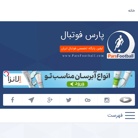
خانه
پارس فوتبال
اولین پایگاه تخصصی فوتبال ایران
www.ParsFootball.com
پارس
فوتبال