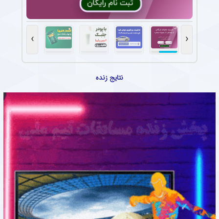
›
‹
نتایج زنده