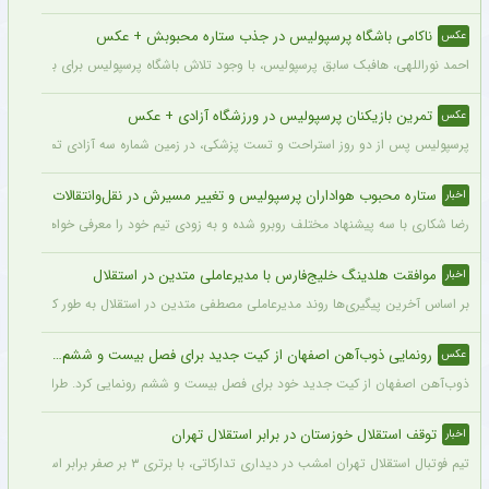
ناکامی باشگاه پرسپولیس در جذب ستاره محبوبش + عکس
عکس
احمد نوراللهی، هافبک سابق پرسپولیس، با وجود تلاش باشگاه پرسپولیس برای بازگشت او، 
تمرین بازیکنان پرسپولیس در ورزشگاه آزادی + عکس
عکس
پرسپولیس پس از دو روز استراحت و تست پزشکی، در زمین شماره سه آزادی تمرین کرد.
ستاره محبوب هواداران پرسپولیس و تغییر مسیرش در نقل‌وانتقالات
اخبار
رضا شکاری با سه پیشنهاد مختلف روبرو شده و به زودی تیم خود را معرفی خواهد کرد.
موافقت هلدینگ خلیج‌فارس با مدیرعاملی متدین در استقلال
اخبار
بر اساس آخرین پیگیری‌ها روند مدیرعاملی مصطفی متدین در استقلال به طور کامل طی شد
رونمایی ذوب‌آهن اصفهان از کیت جدید برای فصل بیست و ششم + عکس
عکس
ذوب‌آهن اصفهان از کیت جدید خود برای فصل بیست و ششم رونمایی کرد. طراحی پیراهن با
توقف استقلال خوزستان در برابر استقلال تهران
اخبار
تیم فوتبال استقلال تهران امشب در دیداری تدارکاتی، با برتری ۳ بر صفر برابر استقلال خوزستان، با دبل سعید سحرخیزان و گل یاسر آسانی پیروز شد.