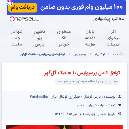
مطالب پیشنهادی
اگر
پایان
میخوای
ماشین
تنها در
میخوای
دغدغه
S5
پژو
چند
ایمپلنت
هزینه
خودتو
پارس
ساعت
کنی
های
بفروشی؟
برای
و با
خانه
لیگ برتر
پرسپولیس
توافق کامل پرسپولیس با هافبک گل‌گهر
الان
دندان
اینجا
فروش
یکبار
وقتشه |
پزشکی
سریع و
داری؟
مراجعه
فقط با
با پک
منصفانه
اینجا
فروخته
توافق کامل پرسپولیس با هافبک گل‌گهر
۲۵
سفید
تر
سریع
شد
پویا پورعلی در آستانه پیوستن به پرسپولیس
میلیون
کننده
بفروش
بفروشش
تومان!!!
خانگی
نویسنده : پارس فوتبال ؛ خبرگزاری فوتبال ایران ParsFootball
تعداد نظرات کاربران :
۰ نظر
تاریخ انتشار : چهارشنبه ۱۷ تیر ۱۴۰۵ | ۱۴:۲۲