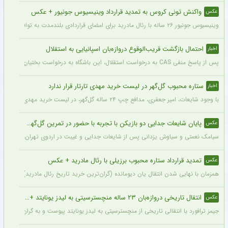
واکنش تونی کروس به تمدید قرارداد وینیسیوس جونیور + عکس
عکس
وینیسیوس جونیور ۲۶ ساله با رئال مادرید برای امضای قراردادی بلندمدت به توافق رسید که او را تا سال ۲۰۳۲ در سانتیاگو برنابئو نگه خواهد داشت و به شایعات درباره احتمال جدایی‌اش از این باشگاه پایان می‌دهد.
احتمال بازگشت قریب‌الوقوع دروازه‌بان اسپانیایی به استقلال
اخبار
پس از پاسخ منفی CAS به درخواست استقلال، این باشگاه به درخواست بختیاری‌زاده قصد دارد قرارداد آنتونیو آدان، دروازه‌بان اسپانیایی فصل گذشته، را تمدید کند.
ستاره محبوب گل‌گهر در لیست خرید مهدی تارتار قرار ندارد
اخبار
با وجود شایعات، امیر جعفری، مدافع چپ ۲۴ ساله گل‌گهر، در لیست خرید مهدی تارتار قرار ندارد.
پایان شایعات جدایی دو بازیکن با تجربه با حضور در تمرین گل‌گهر + عکس
عکس
سیامک نعمتی و سیاوش یزدانی پس از شایعات جدایی و غیبت در اردوی تهران، دیروز در ت
تمدید قرارداد ستاره محبوب برزیلی با رئال مادرید + عکس
عکس
همزمان با نهایی شدن انتقال یان دیومانده (گران‌ترین خرید تاریخ رئال مادرید)، تمدید قرارداد وینیسیو
انتقال تاریخی دروازه‌بان ۲۳ ساله منچسترسیتی به لیدز یونایتد + عکس
عکس
جیمز ترافورد با انتقالی تاریخی از منچسترسیتی به لیدز یونایتد پیوست و به گران‌ترین خر