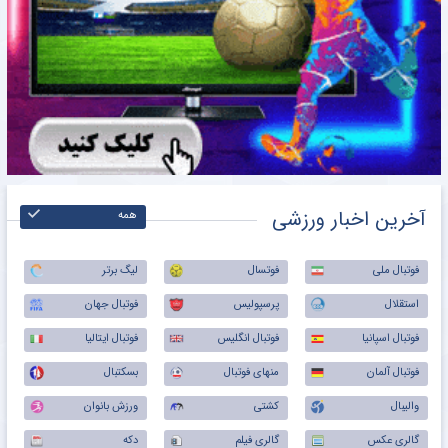
آخرین اخبار ورزشی
همه
فوتبال ملی
فوتسال
لیگ برتر
استقلال
پرسپولیس
فوتبال جهان
فوتبال اسپانیا
فوتبال انگلیس
فوتبال ایتالیا
فوتبال آلمان
منهای فوتبال
بسکتبال
والیبال
کشتی
ورزش بانوان
گالری عکس
گالری فیلم
دکه