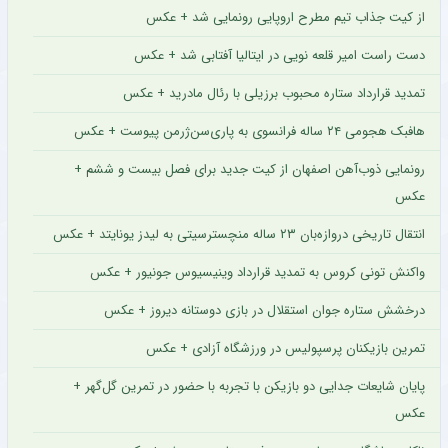
از کیت جذاب تیم مطرح اروپایی رونمایی شد + عکس
دست راست امیر قلعه نویی در ایتالیا آفتابی شد + عکس
تمدید قرارداد ستاره محبوب برزیلی با رئال مادرید + عکس
هافبک هجومی ۲۴ ساله فرانسوی به پاری‌سن‌ژرمن پیوست + عکس
رونمایی ذوب‌آهن اصفهان از کیت جدید برای فصل بیست و ششم +
عکس
انتقال تاریخی دروازه‌بان ۲۳ ساله منچسترسیتی به لیدز یونایتد + عکس
واکنش تونی کروس به تمدید قرارداد وینیسیوس جونیور + عکس
درخشش ستاره جوان استقلال در بازی دوستانه دیروز + عکس
تمرین بازیکنان پرسپولیس در ورزشگاه آزادی + عکس
پایان شایعات جدایی دو بازیکن با تجربه با حضور در تمرین گل‌گهر +
عکس