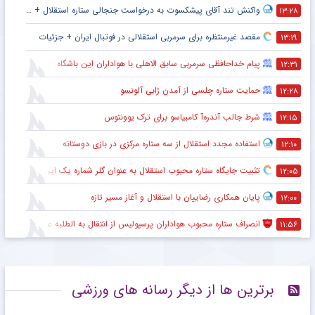
واکنش تند آقای پیشکسوت به درخواست جنجالی ستاره استقلال + جزئیات
۱۳:۲۸
مقصد غیرمنتظره برای سرمربی استقلالی در فوتبال ایران + جزئیات
۱۳:۱۹
پیام خداحافظی سرمربی سابق الاهلی با هواداران این باشگاه
۱۲:۳۱
حمایت ستاره چلسی از آمدن ژابی آلونسو
۱۲:۲۸
شرط جالب آندره‌آ کامبیاسو برای ترک یوونتوس
۱۲:۱۵
استفاده مجدد استقلال از سه ستاره مرکزی در بازی دوستانه
۱۲:۱۰
تثبیت جایگاه ستاره محبوب استقلال به عنوان گلر شماره یک این تیم برای شروع لیگ
۱۲:۰۵
پایان همکاری رضاییان با استقلال و آغاز مسیر تازه
۱۲:۰۰
انصراف ستاره محبوب هواداران پرسپولیس از انتقال به الطلبه عراق
۱۱:۵۶
برترین ها از دیگر رسانه های ورزشی