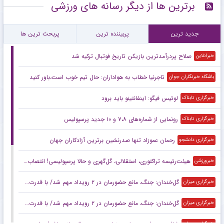
برترین ها از دیگر رسانه های ورزشی
جدید ترین
پربیننده ترین
پربحث ترین ها
صلاح پردرآمدترین بازیکن تاریخ فوتبال ترکیه شد
خبرانلاین
تاجرنیا خطاب به هواداران: حال تیم خوب است،باور کنید
باشگاه خبرنگاران جوان
لوئیس فیگو: اینفانتینو باید برود
خبرگزاری تابناک
رونمایی از شماره‌های ۷،۸ و ۱۰ جدید پرسپولیس
خبرگزاری تابناک
رحمان عموزاد تنها صدرنشین برترین آزادکاران جهان
خبرگزاری دانشجو
هیئت‌رئیسه تراکتوری، استقلالی، گل‌گهری و حالا پرسپولیسی! انتصاب‌های عجیب در باشگاه‌های خاص؛ فدراسیون حتما جوابگو باشد
خبرورزشی
گل‌خندان: جنگ، مانع حضورمان در ۲ رویداد مهم شد/ با قدرت برای بازی‌های آسیایی و سهمیه المپیک می‌جنگیم
خبرگزاری میزان
گل‌خندان: جنگ، مانع حضورمان در ۲ رویداد مهم شد/ با قدرت برای بازی‌های آسیایی و سهمیه المپیک می‌جنگیم
خبرگزاری میزان
خبرگزاری میزان