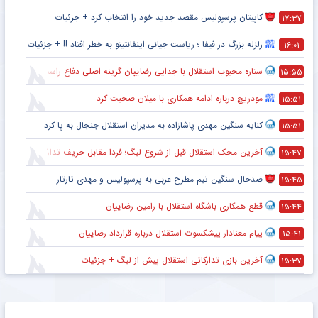
کاپیتان پرسپولیس مقصد جدید خود را انتخاب کرد + جزئیات
۱۷:۳۷
زلزله بزرگ در فیفا ؛ ریاست جیانی اینفانتینو به خطر افتاد !! + جزئیات
۱۶:۰۱
ستاره محبوب استقلال با جدایی رضاییان گزینه اصلی دفاع راست این تیم
۱۵:۵۵
مودریچ درباره ادامه همکاری با میلان صحبت کرد
۱۵:۵۱
کنایه سنگین مهدی پاشازاده به مدیران استقلال جنجال به پا کرد
۱۵:۵۱
آخرین محک استقلال قبل از شروع لیگ؛ فردا مقابل حریف تدارکاتی
۱۵:۴۷
ضدحال سنگین تیم مطرح عربی به پرسپولیس و مهدی تارتار
۱۵:۴۵
قطع همکاری باشگاه استقلال با رامین رضاییان
۱۵:۴۴
پیام معنادار پیشکسوت استقلال درباره قرارداد رضاییان
۱۵:۴۱
آخرین بازی تدارکاتی استقلال پیش از لیگ + جزئیات
۱۵:۳۷