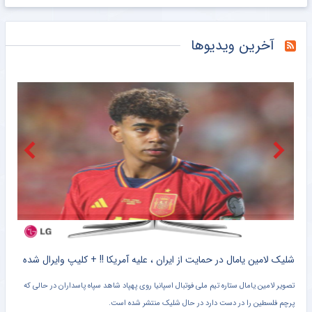
شافعی: هدف پرسپولیس نباید چیزی جز قهرمانی باشد/ برای جام ملت‌ها باید از برخی چهره‌ها عبور کنیم
کاپیتان پرسپولیس به گل‌گهرسیرجان پیوست
خبرگزاری میزان
آخرین ویدیوها
اعلام برنامه آماده‌سازی کره‌جنوبی برای جام ملت‌های آسیا بدون سرمربی
خبرگزاری میزان
عکس | قیمت اسباب بازی‌های داخل تصویر کریستیانو رونالدو چند؟
خبرانلاین
در نازی‌آباد مشخص شد اکبر عبدی چقدر محبوب است/ روزنامه خبرورزشی پنج‌شنبه را ببینید
خبرورزشی
ناکامی مجدد استقلال در باز کردن پنجره نقل و انتقالاتی
باشگاه خبرنگاران جوان
رحمتی: هدف ما ایستادن روی سکوی قهرمانی آسیاست/ برای اهتزاز پرچم ایران روی تخته می‌رویم
خبرگزاری میزان
کلیپ دیده نشده از وحشت خنده دار برادر کوچک یامال از لولوی تیم ملی اسپانیا + سند
شلیک لامین یامال در حمایت از ایران ، علیه آمریکا !! + کلیپ وایرال شده
تصویر لامین یامال ستاره تیم ملی فوتبال اسپانیا روی پهپاد شاهد سپاه پاسداران در حالی که
پرچم فلسطین را در دست دارد در حال شلیک منتشر شده است.
دروا