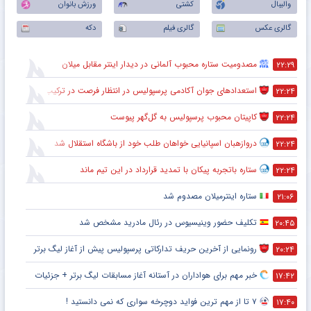
والیبال
کشتی
ورزش بانوان
گالری عکس
گالری فیلم
دکه
مصدومیت ستاره محبوب آلمانی در دیدار اینتر مقابل میلان
۲۲:۲۹
استعدادهای جوان آکادمی پرسپولیس در انتظار فرصت در ترکیب اصلی
۲۲:۲۴
کاپیتان محبوب پرسپولیس به گل‌گهر پیوست
۲۲:۲۴
دروازهبان اسپانیایی خواهان طلب خود از باشگاه استقلال شد
۲۲:۲۴
ستاره باتجربه پیکان با تمدید قرارداد در این تیم ماند
۲۲:۲۴
ستاره اینترمیلان مصدوم شد
۲۱:۰۶
تکلیف حضور وینیسیوس در رئال مادرید مشخص شد
۲۰:۴۵
رونمایی از آخرین حریف تدارکاتی پرسپولیس پیش از آغاز لیگ برتر
۲۰:۲۴
خبر مهم برای هواداران در آستانه آغاز مسابقات لیگ برتر + جزئیات
۱۷:۴۲
۷ تا از مهم ترین فواید دوچرخه سواری که نمی دانستید !
۱۷:۴۰