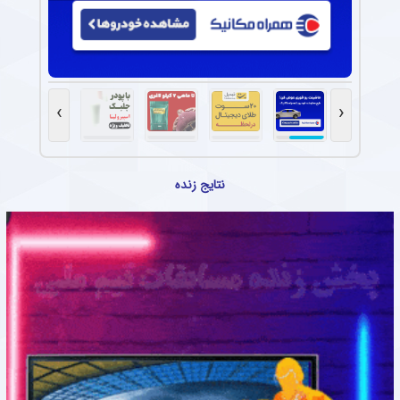
›
‹
نتایج زنده