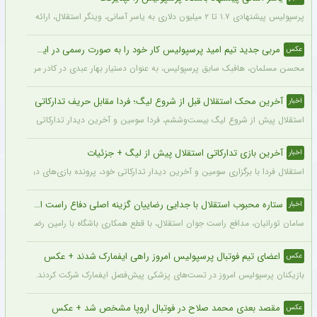
پرسپولیس پیشنهادی ۱.۷ تا ۲ میلیون دلاری به یاسر آسانی، وینگر استقلال، ارائه کرد، اما او نپذیرفت. آسانی تأکید کرد در فوتبال ایران فقط برای استقلال بازی خواهد کرد.
مربی جدید تیم امید پرسپولیس کار خود را به صورت رسمی در این باشگاه آغاز کرد + عکس
عکس
محسن مسلمان، هافبک سابق پرسپولیس، به عنوان دستیار بهار عبدی در کادر مربیگری تی
آخرین محک استقلال قبل از شروع لیگ؛ فردا مقابل حریف تدارکاتی
اخبار
استقلال پیش از شروع لیگ بیست‌وششم، فردا سومین و آخرین دیدار تدارکاتی خود را برگزا
آخرین بازی تدارکاتی استقلال پیش از لیگ + جزئیات
اخبار
استقلال فردا با برگزاری سومین و آخرین دیدار تدارکاتی خود، پرونده بازی‌های دوستانه 
ستاره محبوب استقلال با جدایی رضاییان گزینه اصلی دفاع راست این تیم
اخبار
سامان تورانیان، مدافع راست جوان استقلال، با قطع همکاری باشگاه با رامین رضاییان، شا
اعضای تیم فوتبال پرسپولیس امروز راهی ایفمارک شدند + عکس
عکس
بازیکنان پرسپولیس امروز در تست‌های پزشکی پیش‌فصل ایفمارک شرکت کردند. این تست‌
مقصد بعدی محمد صلاح در فوتبال اروپا مشخص شد + عکس
عکس