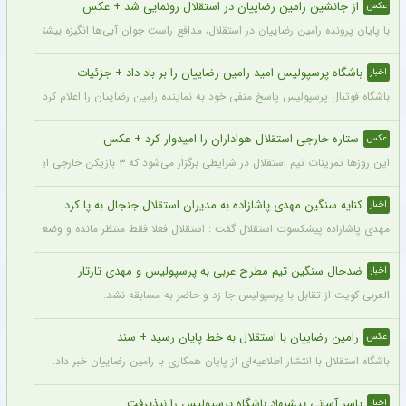
از جانشین رامین رضاییان در استقلال رونمایی شد + عکس
عکس
با پایان پرونده رامین رضاییان در استقلال، مدافع راست جوان آبی‌ها انگیزه بیشتری برای
باشگاه پرسپولیس امید رامین رضاییان را بر باد داد + جزئیات
اخبار
باشگاه فوتبال پرسپولیس پاسخ منفی خود به نماینده رامین رضاییان را اعلام کرد.
ستاره خارجی استقلال هواداران را امیدوار کرد + عکس
عکس
این روزها تمرینات تیم استقلال در شرایطی برگزار می‌شود که ۳ بازیکن خارجی این تیم با قدرت در کنار دیگر بازیکنان داخلی استقلال مشغول تمرین کردن هستند.
کنایه سنگین مهدی پاشازاده به مدیران استقلال جنجال به پا کرد
اخبار
مهدی پاشازاده پیشکسوت استقلال گفت : استقلال فعلا فقط منتظر مانده و وضعیت مدیر
ضدحال سنگین تیم مطرح عربی به پرسپولیس و مهدی تارتار
اخبار
العربی کویت از تقابل با پرسپولیس جا زد و حاضر به مسابقه نشد.
رامین رضاییان با استقلال به خط پایان رسید + سند
عکس
باشگاه استقلال با انتشار اطلاعیه‌ای از پایان همکاری با رامین رضاییان خبر داد.
یاسر آسانی پیشنهاد باشگاه پرسپولیس را نپذیرفت
اخبار