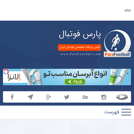
خانه
پارس فوتبال
اولین پایگاه تخصصی فوتبال ایران
www.ParsFootball.com
پارس
فوتبال