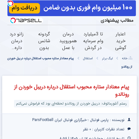
مطالب پیشنهادی
اعتبار
تا 3میلیارد
درمان
گردونه
زانو درد
خرید
وام سرمایه
همورویید
شانس
درمان
گوشی
در گردش
با عمل
بدون
داره…
بگیر
فروشندگان
سرپایی
پوچ از
چرا
خانه
لیگ برتر
استقلال
پیام معنادار ستاره محبوب استقلال درباره دریبل خوردن
همین
=>
30
PS5 تا
هنوز
از رونالدو
حالا
فروشگاهت
دقیقه‌ای!
آیفون17
داری
درخواست
رو ثبت
بدون درد
و بیت
بهش
اعتبار بده
کن
و
کوین
ظلم
پیام معنادار ستاره محبوب استقلال درباره دریبل خوردن از
خونریزی،
می‌کنی؟
رونالدو
بدون نیاز
رستم آشورماتوف: دریبل خوردن از رونالدو لحظه‌ای بود که فراموش نمی‌کنم
نویسنده : پارس فوتبال ؛ خبرگزاری فوتبال ایران ParsFootball
تعداد نظرات کاربران :
۰ نظر
تاریخ انتشار : چهارشنبه ۱۷ تیر ۱۴۰۵ | ۸:۵۶