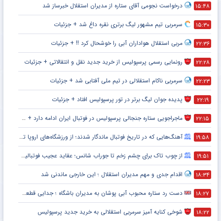
آخرین اخبار ورزشی
همه
فوتبال ملی
فوتسال
لیگ برتر
استقلال
پرسپولیس
فوتبال جهان
فوتبال اسپانیا
فوتبال انگلیس
فوتبال ایتالیا
فوتبال آلمان
منهای فوتبال
بسکتبال
والیبال
کشتی
ورزش بانوان
گالری عکس
گالری فیلم
دکه
تور سپاهان برای شکار شاه ماهی پرسپولیس در نقل و انتقالات
۱۶:۰۶
احتمال جذاب؛ رضاییان و بازگشت به پرسپولیس
۱۶:۰۶