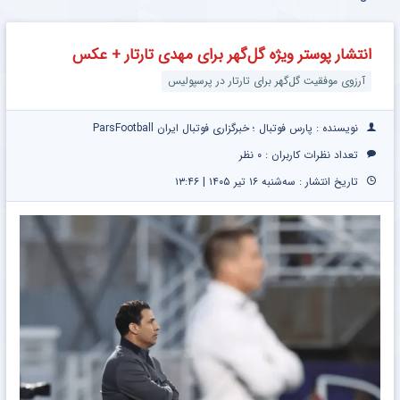
مجموعه
یخچال
۱
صاحب
تا 3میلیارد
47
ویترینی
میلیارد
فروشگاه
وام سرمایه
عددی
9 فوت
اعتبار
هستی؟
در گردش
دریل
ایستکول
خرید
وام تا ۳
فروشندگان
خانه
چند رسانه ای
گالری عکس
انتشار پوستر ویژه گل‌گهر برای مهدی تارتار +
پیچ
(جدید)
قسطی
میلیارد
=>
عکس
گوشتی
طلا | ۱۸
تومان
فروشگاهت
شارژی
ماهه
بگیر
رو ثبت
(تخفیف
پرداخت
کن
انتشار پوستر ویژه گل‌گهر برای مهدی تارتار + عکس
به مدت
کن
محدود)
آرزوی موفقیت گل‌گهر برای تارتار در پرسپولیس
نویسنده : پارس فوتبال ؛ خبرگزاری فوتبال ایران ParsFootball
تعداد نظرات کاربران :
۰ نظر
تاریخ انتشار : سه‌شنبه ۱۶ تیر ۱۴۰۵ | ۱۳:۴۶