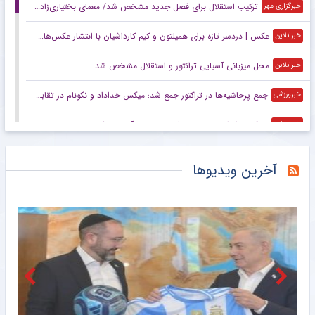
اقدام جدی و مهم مدیران استقلال ؛ این خارجی ماندنی شد
۱۸:۳۴
دست رد ستاره محبوب آبی پوشان به مدیران باشگاه ؛ جدایی قطعی است !
۱۸:۲۷
شوخی کنایه آمیز سرمربی استقلالی به خرید جدید پرسپولیس
۱۸:۲۲
بازگشت آدان به استقلال جدی شد
۱۵:۴۹
تیم جدید ستاره محبوب هواداران پرسپولیس لو رفت
۱۵:۴۵
آخرین خبر از حضور لژیونر مطرح در پرسپولیس + جزئیات لو رفته
۱۵:۴۱
برترین ها از دیگر رسانه های ورزشی
جدید ترین
پربیننده ترین
پربحث ترین ها
پاداش ۳ میلیاردی برای طلایی‌های تیراندازی در ناگویا
خبرگزاری مهر