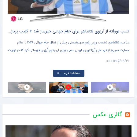
ترکیب تیم ملی بسکتبال با ویلچر مردان مشخص شد
خبرگزاری مهر
لهستان میزبان قهرمانی باشگاه‌های جهان ۲۰۲۶ و ۲۰۲۷ شد
خبرگزاری مهر
بصره عراق گزینه اول استقلال برای میزبانی در آسیا باقی ماند
خبرگزاری مهر
ترکیب استقلال برای فصل جدید مشخص شد/ معمای بختیاری‌زاده در یک پست مهم
خبرگزاری مهر
عکس | دردسر تازه برای همیلتون و کیم کارداشیان با انتشار عکس‌های جدید
خبرانلاین
محل میزبانی آسیایی تراکتور و استقلال مشخص شد
خبرانلاین
جمع پرحاشیه‌ها در تراکتور جمع شد؛ میکس خداداد و نکونام در تقابل با ساکت الهامی!
خبرورزشی
بسکتبال ایران حریفانش را در بازی‌های آسیایی شناخت
خبرورزشی
کارت زرد برای ملی پوش جوان؛ فعلاً از اردو اخراج نمی‌شود!
خبرورزشی
آخرین ویدیوها
مورینیو به ستاره جدید رئال گیر داد: باید پیشرفت کنی!
خبرورزشی
پاداش ویژه برای مدال‌آوران تیراندازی در ناگویا/ ۳ میلیارد برای طلا
خبرگزاری میزان