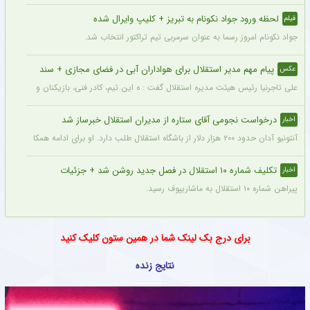
آهنگ‌هایی که در تاریخ فوتبال ماندگار شدند؛ از ورزشگاه‌های اروپا تا جام جهانی
اخبار
اگر به دنبال بهترین آهنگ فوتبالی هستید، بهتر است ابتدا داستان شکل‌گیری مشهورترین آه
با جدیدترین لژیونر فوتبال ایران آشنا شوید + عکس
عکس
مدافع پیشین تیم های فوتبال استقلال و سپاهان یکی از گزینه های تقویت خط دفاعی تیم 
پشت پرده جلسه ناگهانی جواد نکونام با آقای مدیرعامل چه بود ؟ + عکس
عکس
نخستین جلسه مدیرعامل تراکتور با جواد نکونام دقایقی پیش در ساختمان باشگاه برگزار شد
سرمربی تیم مشهور لیگ برتری نقره داغ شد + جزئیات
اخبار
جواد نکونام کاپیتان پیشین تیم ملی ایران به عنوان سرمربی جدید تیم تراکتور انتخاب شد.
لحظه ورود جواد نکونام به تبریز + کلیپ وایرال شده
فیلم
جواد نکونام امروز رسما به عنوان سرمربی تیم تراکتور انتخاب شد.
پیام مهم مدیر استقلال برای هواداران آبی در فضای مجازی + سند
عکس
علی تاجرنیا رئیس هیئت مدیره استقلال گفت : ه این تیم، کادر فنی، بازیکنان و مسیری که 
درخواست نجومی آقای ستاره از مدیران استقلال خبرساز شد
اخبار