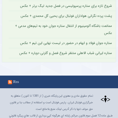
گالری عکس
مشاهده
مشاهد
پشت پرده جلسه ناگهانی جواد نکونام با آقای مدیرعامل چه بود ؟ + عکس
حضور در لیگ یک انتخاب جالب چهره محبوب استقلال + عکس
عجیب اما واقعی؛ دیس‌بک محمدرضا گلزار به کریس رونالدو + عکس
تقابل جالب دو ایرانی در لیگ عراق + عکس