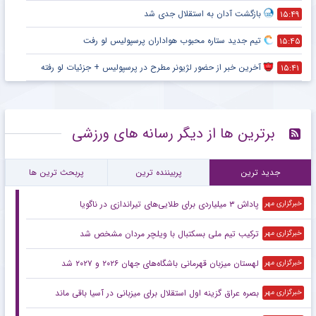
خبر مهم برای هواداران استقلال و پرسپولیس در آستانه آغاز فصل جدید
۱۶:۰۳
خبرخوش برای هواداران استقلال؛ احتمال بازگشت رضاییان!
۱۶:۰۱
تکلیف شماره ۱۰ استقلال در فصل جدید روشن شد + جزئیات
۱۵:۵۲
درخواست نجومی آقای ستاره از مدیران استقلال خبرساز شد
۱۵:۴۸
سرمربی تیم مشهور لیگ برتری نقره داغ شد + جزئیات
۱۵:۳۰
مربی استقلال هواداران آبی را خوشحال کرد !! + جزئیات
۲۲:۳۶
رونمایی رسمی پرسپولیس از خرید جدید نقل و انتقالاتی + جزئیات
۲۲:۲۸
سرمربی ناکام استقلالی در تیم ملی آفتابی شد + جزئیات
۲۲:۲۳
پدیده جوان لیگ برتر در تور پرسپولیس افتاد + جزئیات
۲۲:۱۹
ماجراجویی ستاره جنجالی پرسپولیس در فوتبال ایران ادامه دارد + جزئیات
۲۲:۱۵
آهنگ‌هایی که در تاریخ فوتبال ماندگار شدند؛ از ورزشگاه‌های اروپا تا جام جهانی
۱۹:۵۸
از چوب تاک برای چشم زخم تا جوراب شانس؛ عقاید عجیب فوتبالیست‌ها!
۱۹:۵۱