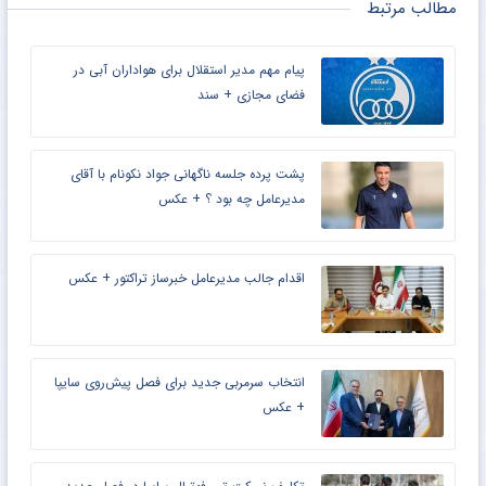
دسته بندی ها :
,
,
,
,
,
اخبار داغ
اخبار فوری
اخبار ویژه
پرسپولیس
تیکر
گالری عکس
,
لیگ برتر
برچسب ها :
,
,
,
پرسپولیس
تارتار
گلگهر
لیگ برتر
مطالب مرتبط
پیام مهم مدیر استقلال برای هواداران آبی در
فضای مجازی + سند
پشت پرده جلسه ناگهانی جواد نکونام با آقای