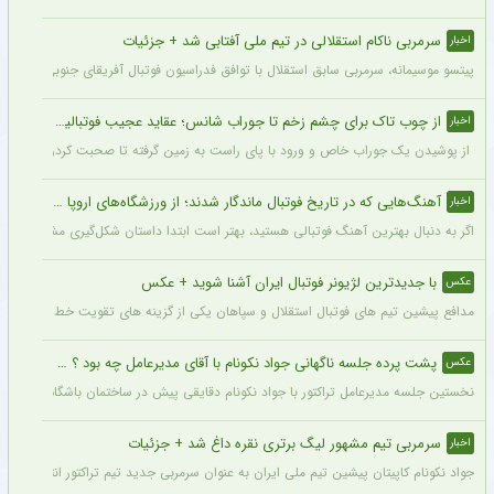
رونمایی رسمی پرسپولیس از خرید جدید نقل و انتقالاتی + جزئیات
اخبار
امیرحسین طاهری، مدافع جوان فوتبال ایران و ستاره تیم فوتبال نیروی زمینی، با قرارداد
پدیده جوان لیگ برتر در تور پرسپولیس افتاد + جزئیات
اخبار
باشگاه پرسپولیس در ادامه سیاست‌های خود برای جوان‌گرایی و سرمایه‌گذاری روی استعدادهای آینده فوتبال ایران، ک
مربی استقلال هواداران آبی را خوشحال کرد !! + جزئیات
اخبار
اوزجان بیزاتی مربی تیم فوتبال استقلال قرارداد خود را با آبی‌پوشان تمدید کرد.
ماجراجویی ستاره جنجالی پرسپولیس در فوتبال ایران ادامه دارد + جزئیات
اخبار
رضا شکاری که فصل گذشته پیراهن پرسپولیس را بر تن داشت، پس از پایان همکاری با این
سرمربی ناکام استقلالی در تیم ملی آفتابی شد + جزئیات
اخبار
پیتسو موسیمانه، سرمربی سابق استقلال با توافق فدراسیون فوتبال آفریقای جنوبی به‌عنو
از چوب تاک برای چشم زخم تا جوراب شانس؛ عقاید عجیب فوتبالیست‌ها!
اخبار
از پوشیدن یک جوراب خاص و ورود با پای راست به زمین گرفته تا صحبت کردن با تیرک در