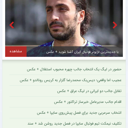
لهستان میزبان رقابت‌های والیبال باشگاه‌های جهان ۲۰۲۶ و ۲۰۲۷ شد
خبرگزاری میزان
ترکیب تیم ملی بسکتبال با ویلچر مردان برای رقابت‌های قهرمانی جهان مشخص شد
خبرگزاری میزان
حضور جودوکاران نوجوان ایران در مسابقات قهرمانی جهان
خبرگزاری مهر
کلیپ لورفته از آرزوی نتانیاهو برای جام جهانی خبرساز شد + کلیپ پربازدید
لحظه ورود جواد نکونام به تبریز + کلیپ وایرال شده
بنیامین نتانیاهو، نخست‌ وزیر رژیم صهیونیستی، پیش از فینال جام جهانی ۲۰۲۶ با اعلام
جواد نکونام امروز رسما به عنوان سرمربی تیم تراکتور انتخاب شد.
قهرمانی کرد که در نهایت
۱۴۰۵/۰۵/۱۸ ۱۵:۳۴
مشاهده فیلم