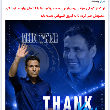
خبرگزاری فوتبال ایران پارس فوتبال دات کام :
مهدی
تارتار
با توافق با
پرسپولیس، قراردادی یک‌ساله امضا کرد تا هدایت این تیم را بر عهده گیرد.
او سابقه مربیگری در نفت مسجدسلیمان، ملوان و پارس جنوبی جم و نیز
دستیاری علی دایی در
پرسپولیس
را دارد.
گل‌گهر با انتشار پوستری و عبارت «تنک کیو»، از زحمات تارتار قدردانی و برای
او در پرسپولیس آرزوی موفقیت کرد.
تارتار در گل‌گهر دو فصل موفق داشت و تیم را به رتبه‌های چهارم و پنجم
لیگ
برتر
رساند.
او که از کودکی هوادار پرسپولیس بوده، می‌گوید ۱۸ یا ۱۹ سال برای هدایت تیم
محبوبش صبر کرده تا به آرزوی قلبی‌اش دست یابد.