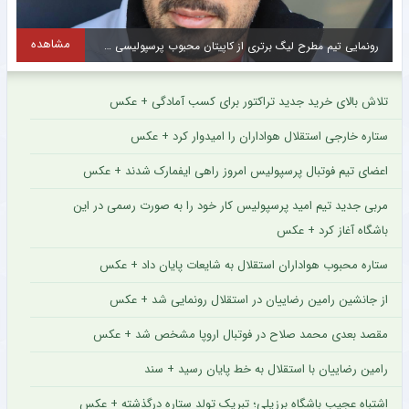
مشاهده
پیام ویژه مدیر استقلال برای هواداران آبی سوژه شد + سند
س
تلاش بالای خرید جدید تراکتور برای کسب آمادگی + عکس
ستاره خارجی استقلال هواداران را امیدوار کرد + عکس
اعضای تیم فوتبال پرسپولیس امروز راهی ایفمارک شدند + عکس
مربی جدید تیم امید پرسپولیس کار خود را به صورت رسمی در این
باشگاه آغاز کرد + عکس
ستاره محبوب هواداران استقلال به شایعات پایان داد + عکس
از جانشین رامین رضاییان در استقلال رونمایی شد + عکس
مقصد بعدی محمد صلاح در فوتبال اروپا مشخص شد + عکس
رامین رضاییان با استقلال به خط پایان رسید + سند
اشتباه عجیب باشگاه برزیلی؛ تبریک تولد ستاره درگذشته + عکس