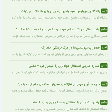
باشگاه پرسپولیس امید رامین رضاییان را بر باد داد + جزئیات
اخبار
باشگاه فوتبال پرسپولیس پاسخ منفی خود به نماینده رامین رضاییان را اعلام کرد.
یاسر آسانی در کنار صالح حردانی؛ عکسی با یک جمله کوتاه + عکس
عکس
عکس یادگاری یاسر آسانی و صالح حردانی در تمرین استقلال با یک جمله کوتاه از سوی وینگ
حضور پرسپولیسی‌ها در مرکز پزشکی ایفمارک
اخبار
بازیکنان تیم فوتبال پرسپولیس پس از پایان اردوی آماده‌سازی ترکیه، امروز با هماهنگی‌ها
ستاره خارجی استقلال هواداران را امیدوار کرد + عکس
عکس
این روزها تمرینات تیم استقلال در شرایطی برگزار می‌شود که ۳ بازیکن خارجی این تیم با قدرت در کنار دیگر بازیکنان داخلی استقلال مشغول تمرین کردن هستند.
کنایه سنگین مهدی پاشازاده به مدیران استقلال جنجال به پا کرد
اخبار
مهدی پاشازاده پیشکسوت استقلال گفت : استقلال فعلا فقط منتظر مانده و وضعیت مدیر
رامین رضاییان با استقلال به خط پایان رسید + سند
عکس
باشگاه استقلال با انتشار اطلاعیه‌ای از پایان همکاری با رامین رضاییان خبر داد.