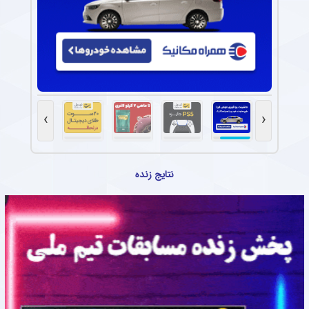
›
‹
نتایج زنده