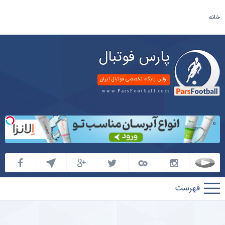
خانه
پارس فوتبال
اولین پایگاه تخصصی فوتبال ایران
www.ParsFootball.com
پارس
فوتبال