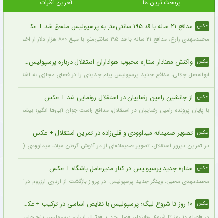
پربحث ترین ها
آخرین نظرات
مدافع ۲۱ ساله با قد ۱۹۵ سانتی‌متر به پرسپولیس ملحق شد + عکس
عکس
محمدمهدی زارع، مدافع ۲۱ ساله با قد ۱۹۵ سانتی‌متر، با مبلغ ۸۰۰ هزار دلار از اخمت گروژنی به پرسپولیس پیوست.
واکنش معنادار ستاره محبوب هواداران استقلال درباره پرسپولیس + عکس
عکس
ابوالفضل جلالی، مدافع جدید پرسپولیس پیام جدیدی را در فضای مجازی به اشتراک گذاش
از جانشین رامین رضاییان در استقلال رونمایی شد + عکس
عکس
با پایان پرونده رامین رضاییان در استقلال، مدافع راست جوان آبی‌ها انگیزه بیشتری برای
تصویر صمیمانه میداوودی و قلی‌زاده در تمرین استقلال + عکس
عکس
در تمرین دیروز استقلال، تصویر صمیمانه‌ای از در آغوش گرفتن میلاد میداوودی (مربی مهاج
ستاره جدید پرسپولیس در کنار مدیرعامل باشگاه + عکس
عکس
محمدمهدی محبی، وینگر جدید پرسپولیس، در پرواز بازگشت از اردوی ارزروم در کنار پیما
۱۰ روز تا شروع لیگ؛ پرسپولیس با نقایص اساسی در ترکیب + عکس
عکس
در فاصله ۱۰ روز تا شروع رقابتهای فصل جدید فوتبال ایران، پرسپولیس پنج جای خالی در فهرست بزرگسالان خود می‌بیند و البته نقایصی که در صورت عدم تکمیل تیم، میتواند آسیب بزرگی را در طول فصل به این تیم بزند. سرخپوشان در این پنجره نقل و انتقالات ۸ خرید را انجام دادند اما باتوجه به ضعف اسکواد فصل گذشته و همچنین کنار گذاشتن شش بازیکن، همچنان چند پست در تیم پرسپولیس خالی است.