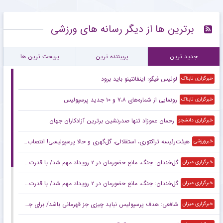
برترین ها از دیگر رسانه های ورزشی
جدید ترین
پربیننده ترین
پربحث ترین ها
لوئیس فیگو: اینفانتینو باید برود
خبرگزاری تابناک
رونمایی از شماره‌های ۷،۸ و ۱۰ جدید پرسپولیس
خبرگزاری تابناک
رحمان عموزاد تنها صدرنشین برترین آزادکاران جهان
خبرگزاری دانشجو
هیئت‌رئیسه تراکتوری، استقلالی، گل‌گهری و حالا پرسپولیسی! انتصاب‌های عجیب در باشگاه‌های خاص؛ فدراسیون حتما جوابگو باشد
خبرورزشی
گل‌خندان: جنگ، مانع حضورمان در ۲ رویداد مهم شد/ با قدرت برای بازی‌های آسیایی و سهمیه المپیک می‌جنگیم
خبرگزاری میزان
گل‌خندان: جنگ، مانع حضورمان در ۲ رویداد مهم شد/ با قدرت برای بازی‌های آسیایی و سهمیه المپیک می‌جنگیم
خبرگزاری میزان
شافعی: هدف پرسپولیس نباید چیزی جز قهرمانی باشد/ برای جام ملت‌ها باید از برخی چهره‌ها عبور کنیم
خبرگزاری میزان