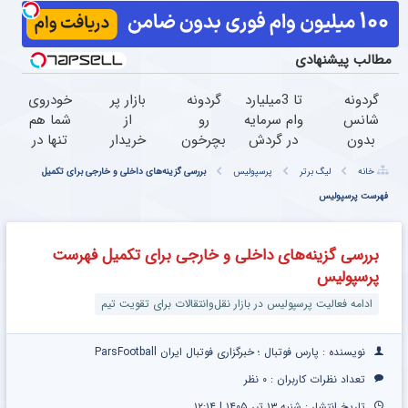
مطالب پیشنهادی
گردونه
تا 3میلیارد
گردونه
بازار پر
خودروی
شانس
وام سرمایه
رو
از
شما هم
بدون
در گردش
بچرخون
خریدار
تنها در
پوچ از
فروشندگان
و 1000
دانگ
چند
خانه
لیگ برتر
پرسپولیس
بررسی گزینه‌های داخلی و خارجی برای تکمیل
PS5 تا
=>
دلار
فنگ
ساعت
آیفون17
فهرست پرسپولیس
فروشگاهت
برنده
h30
فروخته
و بیت
رو ثبت
شو
cross!!
خواهد
کوین
کن
ماشینتو
شد
بررسی گزینه‌های داخلی و خارجی برای تکمیل فهرست
به
پرسپولیس
راحتی
بفروش
ادامه فعالیت پرسپولیس در بازار نقل‌وانتقالات برای تقویت تیم
نویسنده : پارس فوتبال ؛ خبرگزاری فوتبال ایران ParsFootball
تعداد نظرات کاربران :
۰ نظر
تاریخ انتشار : شنبه ۱۳ تیر ۱۴۰۵ | ۱۲:۱۴