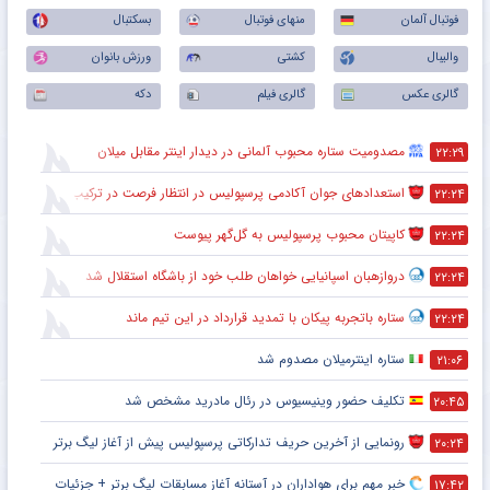
فوتبال آلمان
منهای فوتبال
بسکتبال
والیبال
کشتی
ورزش بانوان
گالری عکس
گالری فیلم
دکه
مصدومیت ستاره محبوب آلمانی در دیدار اینتر مقابل میلان
۲۲:۲۹
استعدادهای جوان آکادمی پرسپولیس در انتظار فرصت در ترکیب اصلی
۲۲:۲۴
کاپیتان محبوب پرسپولیس به گل‌گهر پیوست
۲۲:۲۴
دروازهبان اسپانیایی خواهان طلب خود از باشگاه استقلال شد
۲۲:۲۴
ستاره باتجربه پیکان با تمدید قرارداد در این تیم ماند
۲۲:۲۴
ستاره اینترمیلان مصدوم شد
۲۱:۰۶
تکلیف حضور وینیسیوس در رئال مادرید مشخص شد
۲۰:۴۵
رونمایی از آخرین حریف تدارکاتی پرسپولیس پیش از آغاز لیگ برتر
۲۰:۲۴
خبر مهم برای هواداران در آستانه آغاز مسابقات لیگ برتر + جزئیات
۱۷:۴۲