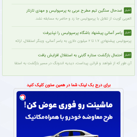
ضدحال سنگین تیم مطرح عربی به پرسپولیس و مهدی تارتار
اخبار
العربی کویت از تقابل با پرسپولیس جا زد و حاضر به مسابقه نشد.
یاسر آسانی پیشنهاد باشگاه پرسپولیس را نپذیرفت
اخبار
پرسپولیس پیشنهادی ۱.۷ تا ۲ میلیون دلاری به یاسر آسانی، وینگر استقلال، ارائه کرد، اما او نپذیرفت. آسانی تأکید کرد در فوتبال ایران فقط برای استقلال بازی خواهد کرد.
احتمال بازگشت ستاره گابنی به استقلال افزایش یافت
اخبار
آن طور که از شواهد و قرائن پیداست، دیدیه اندونگ در مسیر بازگشت به استقلال قرار دار
برای درج بک لینک شما در همین ستون کلیک کنید