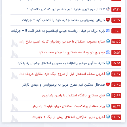
۷ تا از مهم ترین فواید دوچرخه سواری که نمی دانستید !
۱۷:۴۰
کاپیتان پرسپولیس مقصد جدید خود را انتخاب کرد + جزئیات
۱۷:۳۷
زلزله بزرگ در فیفا ؛ ریاست جیانی اینفانتینو به خطر افتاد !! + جزئیات
۱۶:۰۱
ستاره محبوب استقلال با جدایی رضاییان گزینه اصلی دفاع راست این تیم
۱۵:۵۵
مودریچ درباره ادامه همکاری با میلان صحبت کرد
۱۵:۵۱
کنایه سنگین مهدی پاشازاده به مدیران استقلال جنجال به پا کرد
۱۵:۵۱
آخرین محک استقلال قبل از شروع لیگ؛ فردا مقابل حریف تدارکاتی
۱۵:۴۷
ضدحال سنگین تیم مطرح عربی به پرسپولیس و مهدی تارتار
۱۵:۴۵
قطع همکاری باشگاه استقلال با رامین رضاییان
۱۵:۴۴
پیام معنادار پیشکسوت استقلال درباره قرارداد رضاییان
۱۵:۴۱
آخرین بازی تدارکاتی استقلال پیش از لیگ + جزئیات
۱۵:۳۷