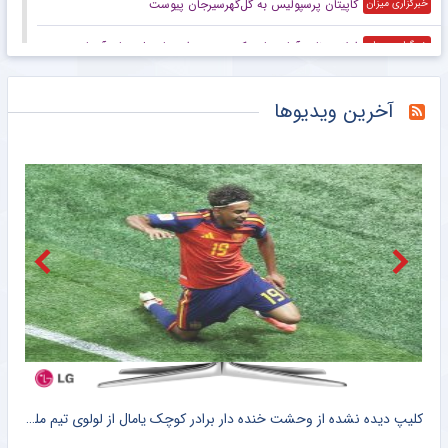
کاپیتان پرسپولیس به گل‌گهرسیرجان پیوست
خبرگزاری میزان
اعلام برنامه آماده‌سازی کره‌جنوبی برای جام ملت‌های آسیا بدون سرمربی
خبرگزاری میزان
عکس | قیمت اسباب بازی‌های داخل تصویر کریستیانو رونالدو چند؟
خبرانلاین
آخرین ویدیوها
در نازی‌آباد مشخص شد اکبر عبدی چقدر محبوب است/ روزنامه خبرورزشی پنج‌شنبه را ببینید
خبرورزشی
ناکامی مجدد استقلال در باز کردن پنجره نقل و انتقالاتی
باشگاه خبرنگاران جوان
رحمتی: هدف ما ایستادن روی سکوی قهرمانی آسیاست/ برای اهتزاز پرچم ایران روی تخته می‌رویم
خبرگزاری میزان
عکس | تعطیلات دونفره امباپه و خانم بازیگر؛ تصویری که برزیل را منفجر کرد!
خبرانلاین
ویدیو| خود صلاح هم از این استقبال شوکه شد/ آتش بازی ترک‌ها در شهر!
خبرورزشی
کلیپ دیده نشده از وحشت خنده دار برادر کوچک یامال از لولوی تیم ملی اسپانیا + سند
شلیک لامین یامال در حمایت از ایران ، علیه آمریکا !! + کلیپ وایرال شده