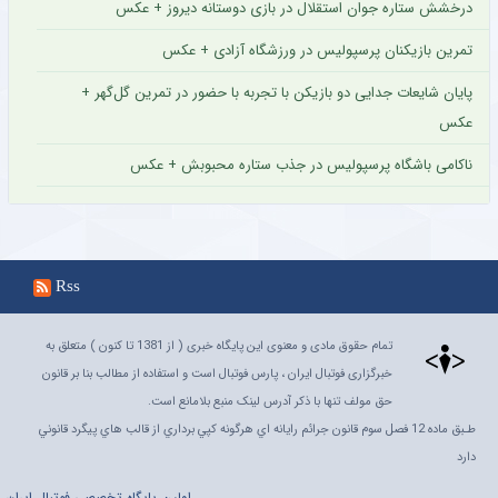
درخشش ستاره جوان استقلال در بازی دوستانه دیروز + عکس
تمرین بازیکنان پرسپولیس در ورزشگاه آزادی + عکس
پایان شایعات جدایی دو بازیکن با تجربه با حضور در تمرین گل‌گهر +
عکس
ناکامی باشگاه پرسپولیس در جذب ستاره محبوبش + عکس
Rss
تمام حقوق مادی و معنوی این پایگاه خبری ( از 1381 تا کنون ) متعلق به
خبرگزاری فوتبال ایران ، پارس فوتبال است و استفاده از مطالب بنا بر قانون
حق مولف تنها با ذکر آدرس لینک منبع بلامانع است.
طـبق ماده 12 فصل سوم قانون جرائم رايانه اي هرگونه کپي برداري از قالب هاي پيگرد قانوني
دارد
اولين پايگاه تخصصي فوتبال ايران