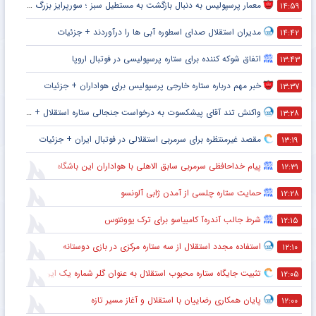
معمار پرسپولیس به دنبال بازگشت به مستطیل سبز ؛ سورپرایز بزرگ در راه است ؟ + جزئیات
۱۴:۵۹
مدیران استقلال صدای اسطوره آبی ها را درآوردند + جزئیات
۱۴:۴۲
اتفاق شوکه کننده برای ستاره پرسپولیسی در فوتبال اروپا
۱۳:۴۳
خبر مهم درباره ستاره خارجی پرسپولیس برای هواداران + جزئیات
۱۳:۳۷
واکنش تند آقای پیشکسوت به درخواست جنجالی ستاره استقلال + جزئیات
۱۳:۲۸
مقصد غیرمنتظره برای سرمربی استقلالی در فوتبال ایران + جزئیات
۱۳:۱۹
پیام خداحافظی سرمربی سابق الاهلی با هواداران این باشگاه
۱۲:۳۱
حمایت ستاره چلسی از آمدن ژابی آلونسو
۱۲:۲۸
شرط جالب آندره‌آ کامبیاسو برای ترک یوونتوس
۱۲:۱۵
استفاده مجدد استقلال از سه ستاره مرکزی در بازی دوستانه
۱۲:۱۰
تثبیت جایگاه ستاره محبوب استقلال به عنوان گلر شماره یک این تیم برای شروع لیگ
۱۲:۰۵
پایان همکاری رضاییان با استقلال و آغاز مسیر تازه
۱۲:۰۰