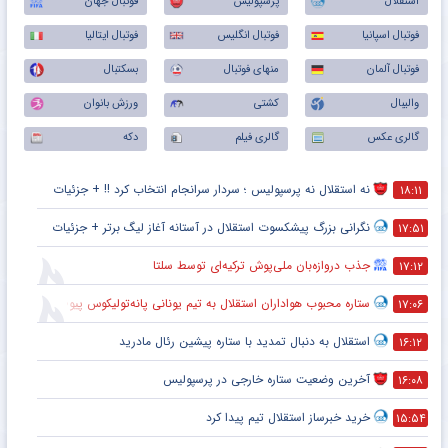
استقلال
پرسپولیس
فوتبال جهان
فوتبال اسپانیا
فوتبال انگلیس
فوتبال ایتالیا
فوتبال آلمان
منهای فوتبال
بسکتبال
والیبال
کشتی
ورزش بانوان
گالری عکس
گالری فیلم
دکه
نه استقلال نه پرسپولیس ؛ سردار سرانجام انتخاب کرد !! + جزئیات
۱۸:۱۱
نگرانی بزرگ پیشکسوت استقلال در آستانه آغاز لیگ برتر + جزئیات
۱۷:۵۱
جذب دروازه‌بان ملی‌پوش ترکیه‌ای توسط سلتا
۱۷:۱۲
ستاره محبوب هواداران استقلال به تیم یونانی پانه‌تولیکوس پیوست
۱۷:۰۶
استقلال به دنبال تمدید با ستاره پیشین رئال مادرید
۱۶:۱۲
آخرین وضعیت ستاره خارجی در پرسپولیس
۱۶:۰۸
خرید خبرساز استقلال تیم پیدا کرد
۱۵:۵۴