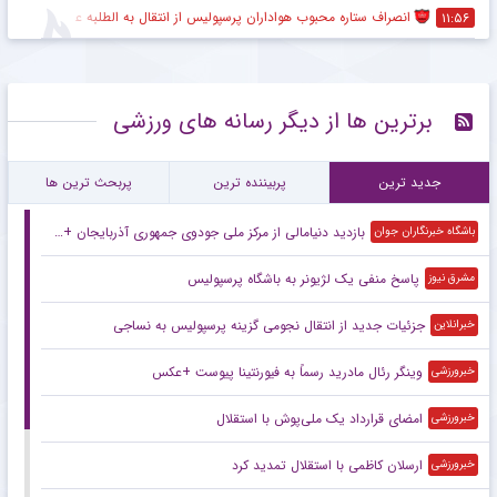
انصراف ستاره محبوب هواداران پرسپولیس از انتقال به الطلبه عراق
۱۱:۵۶
برترین ها از دیگر رسانه های ورزشی
جدید ترین
پربیننده ترین
پربحث ترین ها
بازدید دنیامالی از مرکز ملی جودوی جمهوری آذربایجان + فیلم
باشگاه خبرنگاران جوان
پاسخ منفی یک لژیونر به باشگاه پرسپولیس
مشرق نیوز
جزئیات جدید از انتقال نجومی گزینه پرسپولیس به نساجی
خبرانلاین
وینگر رئال مادرید رسماً به فیورنتینا پیوست +عکس
خبرورزشی
امضای قرارداد یک ملی‌پوش با استقلال
خبرورزشی
ارسلان کاظمی با استقلال تمدید کرد
خبرورزشی