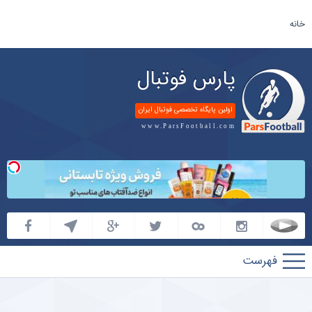
خانه
پارس فوتبال
اولین پایگاه تخصصی فوتبال ایران
www.ParsFootball.com
پارس
فوتبال