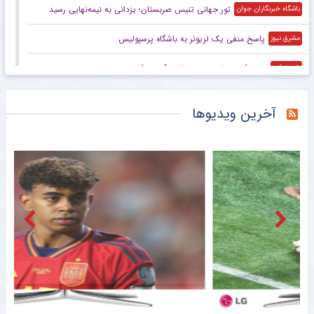
تور جهانی تنیس صربستان؛ یزدانی به نیمه‌نهایی رسید
باشگاه خبرنگاران جوان
پاسخ منفی یک لزیونر به باشگاه پرسپولیس
مشرق نیوز
ویدیو| پرسپولیس روی حالت آپدیت!
خبرورزشی
تصمیم نهایی برای گزینه جذاب پرسپولیس
خبرورزشی
آخرین ویدیوها
استقلال برای بازی نخست درخواست داد
خبرورزشی
ویدیو| رونمایی غازی‌آنتپ از مهاجم جدیدش سردار دورسون
خبرورزشی
اسطوره‌های پرسپولیس و استقلال در خارج از ایران به هم رسیدند +عکس
خبرورزشی
اتفاق تلخ برای خرید جدید نساجی؛ فصل از دست رفت؟
خبرورزشی
تلاش پزشکان استقلال برای رساندن چشمی به هفته اول لیگ برتر
مشرق نیوز