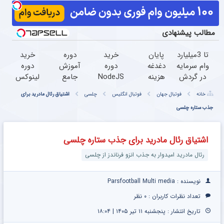
مطالب پیشنهادی
تا 3میلیارد
پایان
خرید
دوره
خرید
وام سرمایه
دغدغه
دوره
آموزش
دوره
در گردش
هزینه
NodeJS
جامع
لینوکس
فروشندگان
های
با ۵۰%
زبان C
+ 90
خانه
فوتبال جهان
فوتبال انگلیس
چلسی
اشتیاق رئال مادرید برای
=>
دندان
تخفیف |
با ۵۰٪
دوره با
جذب ستاره چلسی
فروشگاهت
پزشکی
یادگیری
تخفیف
50%
رو ثبت
با پک
برنامه
| فرصت
تخفیف
کن
سفید
نویسی
یادگیری
|
اشتیاق رئال مادرید برای جذب ستاره چلسی
کننده
ارزانتر از
رو از
آکادمی
خانگی
همیشه
دست
برنامه
رئال مادرید امیدوار به جذب انزو فرناندز از چلسی
نده
نویسی
سبزلرن
نویسنده : Parsfootball Multi media
تعداد نظرات کاربران :
۰ نظر
تاریخ انتشار : پنجشنبه ۱۱ تیر ۱۴۰۵ | ۱۸:۰۴