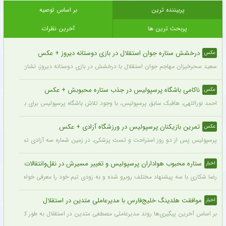
پربیننده ترین
بر اساس توصیه
پربحث ترین ها
آخرین نظرات
درخشش ستاره جوان استقلال در بازی دوستانه دیروز + عکس
عکس
سعید سحرخیزان مهاجم جوان استقلال با درخشش در بازی دوستانه دیروز، نشان داد آماد
ناکامی باشگاه پرسپولیس در جذب ستاره محبوبش + عکس
عکس
احمد نوراللهی، هافبک سابق پرسپولیس، با وجود تلاش باشگاه پرسپولیس برای بازگشت او، 
تمرین بازیکنان پرسپولیس در ورزشگاه آزادی + عکس
عکس
پرسپولیس پس از دو روز استراحت و تست پزشکی، در زمین شماره سه آزادی تمرین کرد.
ستاره محبوب هواداران پرسپولیس و تغییر مسیرش در نقل‌وانتقالات
اخبار
رضا شکاری با سه پیشنهاد مختلف روبرو شده و به زودی تیم خود را معرفی خواهد کرد.
موافقت هلدینگ خلیج‌فارس با مدیرعاملی متدین در استقلال
اخبار
بر اساس آخرین پیگیری‌ها روند مدیرعاملی مصطفی متدین در استقلال به طور کامل طی شد