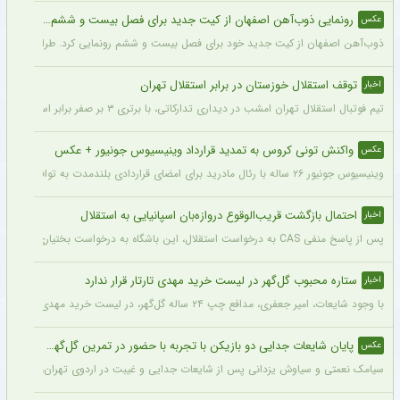
رونمایی ذوب‌آهن اصفهان از کیت جدید برای فصل بیست و ششم + عکس
عکس
ذوب‌آهن اصفهان از کیت جدید خود برای فصل بیست و ششم رونمایی کرد. طراحی پیراهن با
توقف استقلال خوزستان در برابر استقلال تهران
اخبار
تیم فوتبال استقلال تهران امشب در دیداری تدارکاتی، با برتری ۳ بر صفر برابر استقلال خوزستان، با دبل سعید سحرخیزان و گل یاسر آسانی پیروز شد.
واکنش تونی کروس به تمدید قرارداد وینیسیوس جونیور + عکس
عکس
وینیسیوس جونیور ۲۶ ساله با رئال مادرید برای امضای قراردادی بلندمدت به توافق رسید که او را تا سال ۲۰۳۲ در سانتیاگو برنابئو نگه خواهد داشت و به شایعات درباره احتمال جدایی‌اش از این باشگاه پایان می‌دهد.
احتمال بازگشت قریب‌الوقوع دروازه‌بان اسپانیایی به استقلال
اخبار
پس از پاسخ منفی CAS به درخواست استقلال، این باشگاه به درخواست بختیاری‌زاده قصد دارد قرارداد آنتونیو آدان، دروازه‌بان اسپانیایی فصل گذشته، را تمدید کند.
ستاره محبوب گل‌گهر در لیست خرید مهدی تارتار قرار ندارد
اخبار
با وجود شایعات، امیر جعفری، مدافع چپ ۲۴ ساله گل‌گهر، در لیست خرید مهدی تارتار قرار ندارد.
پایان شایعات جدایی دو بازیکن با تجربه با حضور در تمرین گل‌گهر + عکس
عکس
سیامک نعمتی و سیاوش یزدانی پس از شایعات جدایی و غیبت در اردوی تهران، دیروز در ت