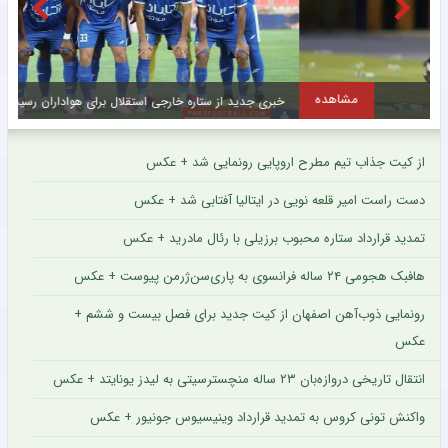
مشاهده
خبری جدید از ستاره خارجی استقلال برای هواداران رسید + سند
ا
از کیت جذاب تیم مطرح اروپایی رونمایی شد + عکس
دست راست امیر قلعه نویی در ایتالیا آفتابی شد + عکس
تمدید قرارداد ستاره محبوب برزیلی با رئال مادرید + عکس
هافبک هجومی ۲۴ ساله فرانسوی به پاری‌سن‌ژرمن پیوست + عکس
رونمایی ذوب‌آهن اصفهان از کیت جدید برای فصل بیست و ششم +
عکس
انتقال تاریخی دروازه‌بان ۲۳ ساله منچسترسیتی به لیدز یونایتد + عکس
واکنش تونی کروس به تمدید قرارداد وینیسیوس جونیور + عکس