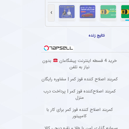
مجدد استقلال از سه ستاره مرکزی در بازی دوستانه
 دوستانه مقابل استقلال خوزستان بار دیگر با سه مدافع مرکزی به میدان رفت تا مشخص شود سهراب بختیاری‌
›
که کننده برای ستاره پرسپولیسی در فوتبال اروپا
‌ پای پیشین پرسپولیس در نخستین حضور ثابت در ترکیب بوراتس بانیا لوکا اتفاق شوکه کننده
نتایج زنده
کاری رضاییان با استقلال و آغاز مسیر تازه
ضور رامین رضاییان در استقلال بسته شد و حالا او باید در فصل منتهی به جام ملت‌های آسیا فو
خرید 4 قسطه اینترنت پیشگامان
بدون
 آقای پیشکسوت به درخواست جنجالی ستاره استقلال + جزئیات
نیاز به تلفن
گفت : بازیکنی که سالی یک گل می‌زند با او قرارداد ۲۰۰ میلیاردی می‌بندند و این بازیکن «ناز» هم می‌کند که اگر فلان قدر ندهید قهر می‌کنم.
کمربند اصلاح کننده قوز کمر | مشاوره رایگان
کمربند اصلاح‌کننده قوز کمر | پرداخت درب
منزل
کمربند اصلاح کننده قوز کمر برای کار با
کامپیتور
سرمایه گذاری امن با طلا و نقره دیجی کالا