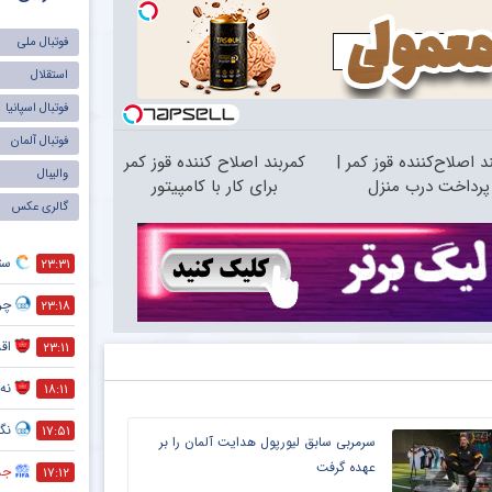
فوتبال ملی
استقلال
فوتبال اسپانیا
فوتبال آلمان
د اصلاح‌کننده قوز کمر |
کمربند اصلاح کننده قوز کمر
والیبال
پرداخت درب منزل
برای کار با کامپیتور
گالری عکس
ست
۲۳:۳۱
چر
۲۳:۱۸
اقد
۲۳:۱۱
نه 
۱۸:۱۱
نگر
۱۷:۵۱
سرمربی سابق لیورپول هدایت آلمان را بر
عهده گرفت
جذ
۱۷:۱۲