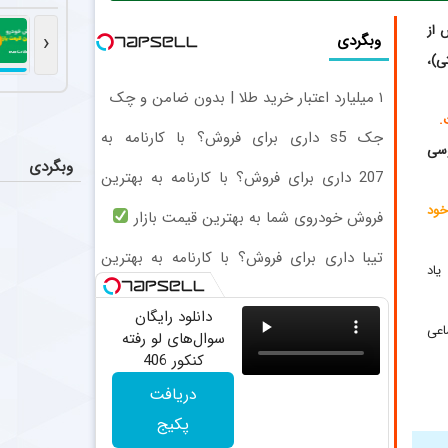
استفاده 
اخبار
استقلال در دیدار
، پس از
‹
وبگردی
ی)،
اتفاق شو
اخبار
۱ میلیارد اعتبار خرید طلا | بدون ضامن و چک
میلاد محمدی چپ
جک s5 داری برای فروش؟ با کارنامه به
پایان هم
وسی
اخبار
بهترین قیمت بفروش!
وبگردی
پرونده ادامه ح
207 داری برای فروش؟ با کارنامه به بهترین
قیمت بفروش!
نی ۲۰۲۶ از تصمیم خود
فروش خودروی شما به بهترین قیمت بازار
واکنش تند
اخبار
شاهرخ بیانی پیشکسوت استقلال 
تیبا داری برای فروش؟ با کارنامه به بهترین
یاد
قیمت بفروش!
دانلود رایگان
اعی
سوال‌های لو رفته
کنکور 406
دریافت
پکیج