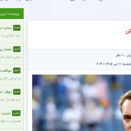
پربیننده ترین
ستاره محب
اخبار
رش
رضا شکاری با 
معمار پرسپول
اخبار
ران :
۰ نظر
برخی اخبار تای
۱۴۰۵ | ۸:۱۴
موافقت ه
اخبار
بر اساس آخرین
توقف است
اخبار
تیم فوتبال استقلال تهران امشب در
تمدید ق
عکس
همزمان با نهایی 