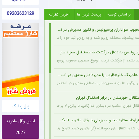
09203623129
بر اساس توصیه
پربحث ترین ها
آخرین نظرات
وب هواداران پرسپولیس و تغییر مسیرش در نقل‌وانتقالات
سه پیشنهاد مختلف روبرو شده و به زودی تیم خود را معرفی خواهد کرد.
یس به دنبال بازگشت به مستطیل سبز ؛ سورپرایز بزرگ در راه است ؟ + جزئیات
ید نشده از بازگشت قریب الوقوع سرمربی محبوب پرسپولیسی‌ها به دنیای فوتبال خبر می‌دهد.
لدینگ خلیج‌فارس با مدیرعاملی متدین در استقلال
 پیگیری‌ها روند مدیرعاملی مصطفی متدین در استقلال به طور کامل طی شده و هلدینگ خلیج‌
قلال خوزستان در برابر استقلال تهران
 دیداری تدارکاتی، با برتری ۳ بر صفر برابر استقلال خوزستان، با دبل سعید سحرخیزان و گل یاسر آسانی پیروز شد.
پنل پیامک
رارداد ستاره محبوب برزیلی با رئال مادرید + عکس
لباس رئال مادرید
شدن انتقال یان دیومانده (گران‌ترین خرید تاریخ رئال مادرید)، تمدید قرارداد وینیسیوس جونیور تا ۲۰۳۲ نیز
2027