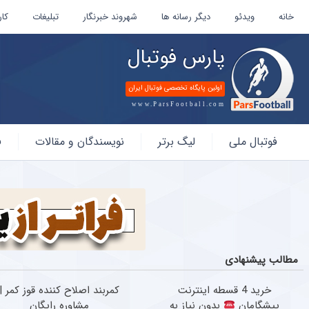
خانه
ویدئو
دیگر رسانه ها
شهروند خبرنگار
تبلیغات
کار
پارس فوتبال
اولین پایگاه تخصصی فوتبال ایران
www.ParsFootball.com
پارس
فوتبال ملی
لیگ برتر
نویسندگان و مقالات
ف
فوتبال
مطالب پیشنهادی
خرید 4 قسطه اینترنت
کمربند اصلاح کننده قوز کمر |
پیشگامان
بدون نیاز به
مشاوره رایگان