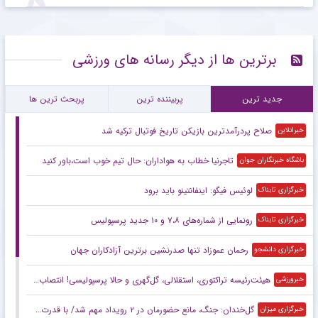
برترین ها از دیگر رسانه های ورزشی
جدید ترین
پربیننده ترین
پربحث ترین ها
صلاح پردرآمدترین بازیکن تاریخ فوتبال ترکیه شد
خبرانلاین
تاجرنیا خطاب به هواداران: حال تیم خوب است،باور کنید
باشگاه خبرنگاران جوان
لوئیس فیگو: اینفانتینو باید برود
خبرگزاری تابناک
رونمایی از شماره‌های ۷،۸ و ۱۰ جدید پرسپولیس
خبرگزاری تابناک
رحمان عموزاد تنها صدرنشین برترین آزادکاران جهان
خبرگزاری دانشجو
هیئت‌رئیسه تراکتوری، استقلالی، گل‌گهری و حالا پرسپولیسی! انتصاب‌های عجیب در باشگاه‌های خاص؛ فدراسیون حتما جوابگو باشد
خبرورزشی
گل‌خندان: جنگ، مانع حضورمان در ۲ رویداد مهم شد/ با قدرت برای بازی‌های آسیایی و سهمیه المپیک می‌جنگیم
خبرگزاری میزان