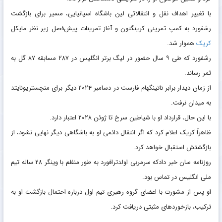
با تغییر اهداف نقل‌ و انتقالاتی لین باشگاه اسپانیایی، مسیر برای بازگشت
رشفورد به کمپ تمرینی کرینگتون و آغاز تمرینات پیش‌فصل زیر نظر مایکل
کریک
هموار شد.
رشفورد که طی ۹ سال حضور در لیگ برتر انگلیس در ۲۸۷ مسابقه ۸۷ گل به
ثمر رساند.
از زمان دیدار برابر ناتینگهام فارست در دسامبر ۲۰۲۴ دیگر برای منچستریونایتد
به میدان نرفت.
با این حال، قرارداد او با شیاطین سرخ تا ژوئن ۲۰۲۸ اعتبار دارد.
ظاهراً کریک اعلام کرد که اگر انتقال دائمی او به باشگاهی دیگر نهایی نشود، از
بازگشتش استقبال خواهد کرد.
روزنامه سان خبر دادکه سرمربی اولدترافورد به‌ طور منظم با وینگر ۲۸ ساله تیم
ملی انگلیس در تماس بود.
او پس از مشورت با اعضای گروه رهبری تیم اول درباره احتمال بازگشت او به
ترکیب، بازخوردهای مثبتی دریافت کرد.