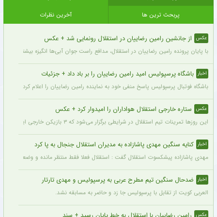
پربحث ترین ها
آخرین نظرات
از جانشین رامین رضاییان در استقلال رونمایی شد + عکس
عکس
با پایان پرونده رامین رضاییان در استقلال، مدافع راست جوان آبی‌ها انگیزه بیشتری برای
باشگاه پرسپولیس امید رامین رضاییان را بر باد داد + جزئیات
اخبار
باشگاه فوتبال پرسپولیس پاسخ منفی خود به نماینده رامین رضاییان را اعلام کرد.
ستاره خارجی استقلال هواداران را امیدوار کرد + عکس
عکس
این روزها تمرینات تیم استقلال در شرایطی برگزار می‌شود که ۳ بازیکن خارجی این تیم با قدرت در کنار دیگر بازیکنان داخلی استقلال مشغول تمرین کردن هستند.
کنایه سنگین مهدی پاشازاده به مدیران استقلال جنجال به پا کرد
اخبار
مهدی پاشازاده پیشکسوت استقلال گفت : استقلال فعلا فقط منتظر مانده و وضعیت مدیر
ضدحال سنگین تیم مطرح عربی به پرسپولیس و مهدی تارتار
اخبار
العربی کویت از تقابل با پرسپولیس جا زد و حاضر به مسابقه نشد.
رامین رضاییان با استقلال به خط پایان رسید + سند
عکس