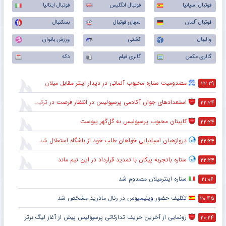
فوتبال اسپانیا
فوتبال انگلیس
فوتبال ایتالیا
فوتبال آلمان
منهای فوتبال
بسکتبال
والیبال
کشتی
ورزش بانوان
گالری عکس
گالری فیلم
دکه
مصدومیت ستاره محبوب آلمانی در دیدار اینتر مقابل میلان
۲۲:۲۹
استعدادهای جوان آکادمی پرسپولیس در انتظار فرصت در ترکیب اصلی
۲۲:۲۴
کاپیتان محبوب پرسپولیس به گل‌گهر پیوست
۲۲:۲۴
دروازهبان اسپانیایی خواهان طلب خود از باشگاه استقلال شد
۲۲:۲۴
ستاره باتجربه پیکان با تمدید قرارداد در این تیم ماند
۲۲:۲۴
ستاره اینترمیلان مصدوم شد
۲۱:۰۶
تکلیف حضور وینیسیوس در رئال مادرید مشخص شد
۲۰:۴۵
رونمایی از آخرین حریف تدارکاتی پرسپولیس پیش از آغاز لیگ برتر
۲۰:۲۴