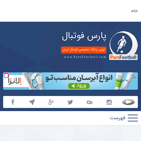
خانه
پارس فوتبال
اولین پایگاه تخصصی فوتبال ایران
www.ParsFootball.com
پارس
فوتبال