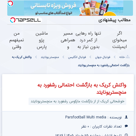
مطالب پیشنهادی
اگر
تنها راه رهایی
مسیر
ماشین
من
میخوای
از کمر درد
همراهی
پژو
نمیفهمم
ایمپلنت
بدون نیاز به
و
پارس
وقتی
کنی
دارو!
گزارش
برای
زانو درد
خانه
فوتبال جهان
فوتبال انگلیس
منچستریونایتد
واکنش کریک به
الان
(◂پرسش‌نامه)
عملکرد
فروش
درمان
وقتشه |
بازگشت احتمالی رشفورد به منچستریونایتد
گروه
داری؟
داره،
فقط با
اسنپ
اینجا
چرا
۲۵
در ۱۴۰۴
سریع
دردش
واکنش کریک به بازگشت احتمالی رشفورد به
میلیون
بفروشش
رو داری
منچستریونایتد
تومان!!!
تحمل
میکنی؟
خوشحالی کریک از از بازگشت مارکوس رشفورد به منچستریونایتد
نویسنده : Parsfootball Multi media
تعداد نظرات کاربران :
۰ نظر
تاریخ انتشار : دوشنبه ۲۵ خرداد ۱۴۰۵ | ۱۳:۲۶