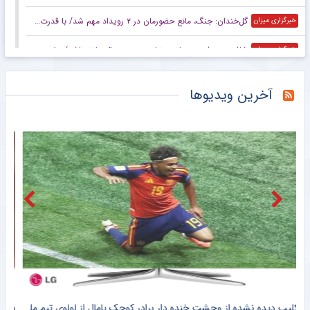
گل‌خندان: جنگ، مانع حضورمان در ۲ رویداد مهم شد/ با قدرت برای بازی‌های آسیایی و سهمیه المپیک می‌جنگیم
خبرگزاری میزان
شافعی: هدف پرسپولیس نباید چیزی جز قهرمانی باشد/ برای جام ملت‌ها باید از برخی چهره‌ها عبور کنیم
خبرگزاری میزان
کاپیتان پرسپولیس به گل‌گهرسیرجان پیوست
خبرگزاری میزان
آخرین ویدیوها
اعلام برنامه آماده‌سازی کره‌جنوبی برای جام ملت‌های آسیا بدون سرمربی
خبرگزاری میزان
عکس | قیمت اسباب بازی‌های داخل تصویر کریستیانو رونالدو چند؟
خبرانلاین
در نازی‌آباد مشخص شد اکبر عبدی چقدر محبوب است/ روزنامه خبرورزشی پنج‌شنبه را ببینید
خبرورزشی
ناکامی مجدد استقلال در باز کردن پنجره نقل و انتقالاتی
باشگاه خبرنگاران جوان
رحمتی: هدف ما ایستادن روی سکوی قهرمانی آسیاست/ برای اهتزاز پرچم ایران روی تخته می‌رویم
خبرگزاری میزان
کلیپ دیده نشده از وحشت خنده دار برادر کوچک یامال از لولوی تیم ملی اسپانیا + سند
شلیک لامین یامال در حمایت از ایران ، علیه آمریکا !! + کلیپ وایرال شده