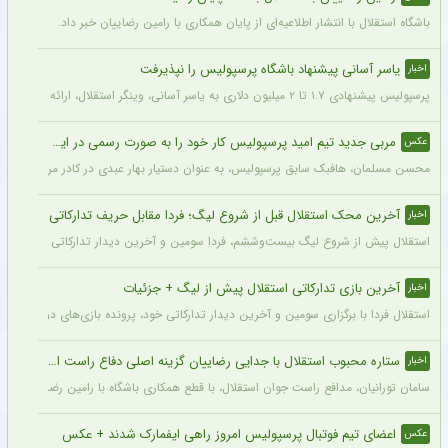
باشگاه استقلال با انتشار اطلاعیه‌ای از پایان همکاری با رامین رضاییان خبر داد.
یاسر آسانی پیشنهاد باشگاه پرسپولیس را نپذیرفت
اخبار
پرسپولیس پیشنهادی ۱.۷ تا ۲ میلیون دلاری به یاسر آسانی، وینگر استقلال، ارائه کرد، اما او نپذیرفت. آسانی تأکید کرد در فوتبال ایران فقط برای استقلال بازی خواهد کرد.
مربی جدید تیم امید پرسپولیس کار خود را به صورت رسمی در این باشگاه آغاز کرد + عکس
عکس
محسن مسلمان، هافبک سابق پرسپولیس، به عنوان دستیار بهار عبدی در کادر مربیگری تی
آخرین محک استقلال قبل از شروع لیگ؛ فردا مقابل حریف تدارکاتی
اخبار
استقلال پیش از شروع لیگ بیست‌وششم، فردا سومین و آخرین دیدار تدارکاتی خود را برگزا
آخرین بازی تدارکاتی استقلال پیش از لیگ + جزئیات
اخبار
استقلال فردا با برگزاری سومین و آخرین دیدار تدارکاتی خود، پرونده بازی‌های دوستانه 
ستاره محبوب استقلال با جدایی رضاییان گزینه اصلی دفاع راست این تیم
اخبار
سامان تورانیان، مدافع راست جوان استقلال، با قطع همکاری باشگاه با رامین رضاییان، شا
اعضای تیم فوتبال پرسپولیس امروز راهی ایفمارک شدند + عکس
عکس