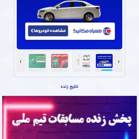
›
‹
نتایج زنده