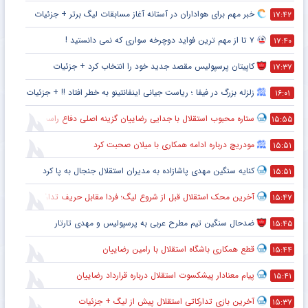
خبر مهم برای هواداران در آستانه آغاز مسابقات لیگ برتر + جزئیات
۱۷:۴۲
۷ تا از مهم ترین فواید دوچرخه سواری که نمی دانستید !
۱۷:۴۰
کاپیتان پرسپولیس مقصد جدید خود را انتخاب کرد + جزئیات
۱۷:۳۷
زلزله بزرگ در فیفا ؛ ریاست جیانی اینفانتینو به خطر افتاد !! + جزئیات
۱۶:۰۱
ستاره محبوب استقلال با جدایی رضاییان گزینه اصلی دفاع راست این تیم
۱۵:۵۵
مودریچ درباره ادامه همکاری با میلان صحبت کرد
۱۵:۵۱
کنایه سنگین مهدی پاشازاده به مدیران استقلال جنجال به پا کرد
۱۵:۵۱
آخرین محک استقلال قبل از شروع لیگ؛ فردا مقابل حریف تدارکاتی
۱۵:۴۷
ضدحال سنگین تیم مطرح عربی به پرسپولیس و مهدی تارتار
۱۵:۴۵
قطع همکاری باشگاه استقلال با رامین رضاییان
۱۵:۴۴
پیام معنادار پیشکسوت استقلال درباره قرارداد رضاییان
۱۵:۴۱
آخرین بازی تدارکاتی استقلال پیش از لیگ + جزئیات
۱۵:۳۷