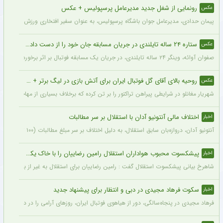
رونمایی از شغل جدید مدیرعامل پرسپولیس + عکس
عکس
پیمان حدادی، مدیرعامل جوان باشگاه پرسپولیس، به عنوان سفیر افتخاری ورزش چوگان ان
ستاره ۲۴ ساله تایلندی در جریان مسابقه جان خود را از دست داد + عکس
عکس
صفوان آوائه، وینگر ۲۴ ساله تایلندی، در جریان یک مسابقه فوتبال بر اثر برخورد صاعقه جان خود را از دست داد.
روحیه بالای آقای گل فوتبال ایران برای آتش بازی در لیگ برتر + عکس
عکس
شهریار مغانلو در شرایطی پیراهن تراکتور را بر تن کرده که برخلاف بسیاری از مهاجمان نامدا
اختلاف مالی آنتونیو آدان با استقلال بر سر مطالبات
اخبار
آنتونیو آدان، دروازه‌بان سابق استقلال، به دلیل اختلاف بر سر مبلغ مطالبات (۱۰۰ تا ۲۰۰ هزار یورو) قصد شکایت از باشگاه را دارد.
پیشکسوت محبوب هواداران استقلال رامین رضاییان را با خاک یکسان کرد + جزئیات
اخبار
شاهرخ بیانی پیشکسوت استقلال گفت : رامین رضاییان برای استقلال به غیر از بازار گرمی ک
سکوت فرهاد مجیدی در دبی و انتظار برای پیشنهاد جدید
اخبار
فرهاد مجیدی در پنجاه‌سالگی، دور از هیاهوی فوتبال ایران، روزهای آرامی را در دبی سپری 