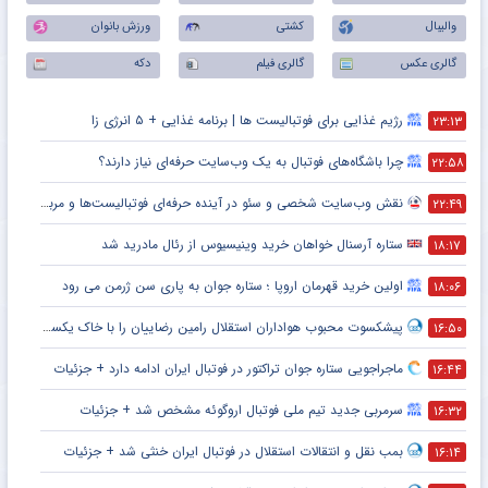
والیبال
کشتی
ورزش بانوان
گالری عکس
گالری فیلم
دکه
رژیم غذایی برای فوتبالیست ها | برنامه غذایی + ۵ انرژی زا
۲۳:۱۳
چرا باشگاه‌های فوتبال به یک وب‌سایت حرفه‌ای نیاز دارند؟
۲۲:۵۸
نقش وب‌سایت شخصی و سئو در آینده حرفه‌ای فوتبالیست‌ها و مربیان
۲۲:۴۹
ستاره آرسنال خواهان خرید وینیسیوس از رئال مادرید شد
۱۸:۱۷
اولین خرید قهرمان اروپا ؛ ستاره جوان به پاری سن ژرمن می رود
۱۸:۰۶
پیشکسوت محبوب هواداران استقلال رامین رضاییان را با خاک یکسان کرد + جزئیات
۱۶:۵۰
ماجراجویی ستاره جوان تراکتور در فوتبال ایران ادامه دارد + جزئیات
۱۶:۴۴
سرمربی جدید تیم ملی فوتبال اروگوئه مشخص شد + جزئیات
۱۶:۳۲
بمب نقل و انتقالات استقلال در فوتبال ایران خنثی شد + جزئیات
۱۶:۱۴