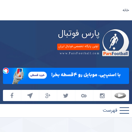
خانه
پارس فوتبال
اولین پایگاه تخصصی فوتبال ایران
www.ParsFootball.com
پارس
فوتبال