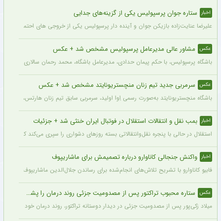
ستاره جوان پرسپولیس یکی از گزینه‌های جدایی
اخبار
علیرضا عنایت‌زاده بازیکن جوان و آینده دار پرسپولیس یکی از خروجی های احتمالی باشگاه
مشاور عالی مدیرعامل پرسپولیس مشخص شد + عکس
عکس
باشگاه پرسپولیس، با حکم پیمان حدادی، مدیرعامل باشگاه، محمد رحمان سالاری به عنوان
سرمربی جدید تیم زنان منچستریونایتد مشخص شد + عکس
عکس
باشگاه منچستریونایتد به‌صورت رسمی اِوا اولید، سرمربی سابق تیم زنان هارتس، را به‌عنوا
بمب نقل و انتقالات استقلال در فوتبال ایران خنثی شد + جزئیات
اخبار
استقلال در حالی با پنجره نقل‌وانتقالاتی بسته روزهای دشواری را سپری می‌کند که در همی
واکنش جنجالی کاناوارو درباره تصمیمش برای ماشاریپوف
اخبار
فابیو کاناوارو با تشریح تلاش‌های انجام‌شده برای رساندن جلال‌الدین ماشاریپوف به جام
ستاره محبوب تراکتور پس از مصدومیت جزئی روند درمان را پشت سر گذاشت + عکس
عکس
میلاد زکی‌پور پس از مصدومیت جزئی در دیدار دوستانه تراکتور، روند درمان خود را پشت 