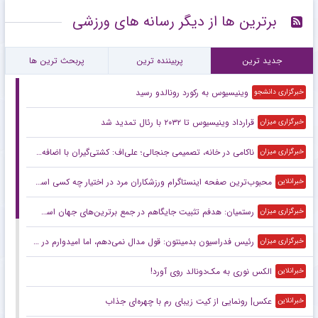
برترین ها از دیگر رسانه های ورزشی
جدید ترین
پربیننده ترین
پربحث ترین ها
وینیسیوس به رکورد رونالدو رسید
خبرگزاری دانشجو
قرارداد وینیسیوس تا ۲۰۳۲ با رئال‌ تمدید شد
خبرگزاری میزان
ناکامی در خانه، تصمیمی جنجالی؛ علی‌اف: کشتی‌گیران با اضافه‌وزن از تیم ملی اخراج می‌شوند!
خبرگزاری میزان
محبوب‌ترین صفحه اینستاگرام ورزشکاران مرد در اختیار چه کسی است؟
خبرانلاین
رستمیان: هدفم تثبیت جایگاهم در جمع برترین‌های جهان است/ برای درخشش در هر دو ماده آماده می‌شوم
خبرگزاری میزان
رئیس فدراسیون بدمینتون: قول مدال نمی‌دهم، اما امیدوارم در ناگویا و داکار اتفاقات خوبی بیفتد/ هدف اصلی ما کسب سهمیه المپیک لس‌آنجلس است
خبرگزاری میزان
الکس نوری به مک‌دونالد روی آورد!
خبرانلاین
عکس| رونمایی از کیت زیبای رم با چهره‌ای جذاب
خبرانلاین