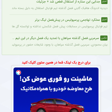
جدایی این ستاره از استقلال قطعی شد + جزئیات
اخبار
دیدیه اندونگ هافبک گابنی فصل گذشته تیم فوتبال استقلال به دلیل بسته ماندن پنجره نقل
عملکرد تهاجمی پرسپولیس در پیش‌فصل لیگ برتر
اخبار
تیم فوتبال پرسپولیس در مسابقات پیش فصل شکستی نداشته و توانسته گل های زیادی را ب
سرمربی فصل گذشته سپاهان با تمدید یک فصل دیگر در این تیم ماند + عکس
عکس
بیان محمودی، سرمربی فصل گذشته سپاهان، با وجود شایعات حضور در پرسپولیس، قرارداد خ
برای درج بک لینک شما در همین ستون کلیک کنید