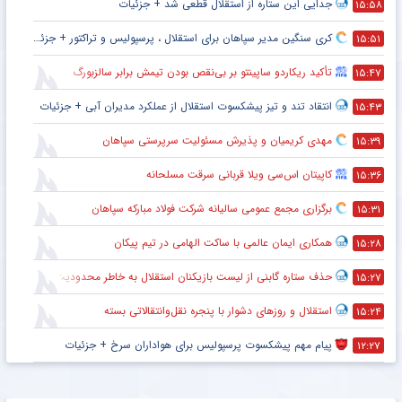
جدایی این ستاره از استقلال قطعی شد + جزئیات
۱۵:۵۸
کری سنگین مدیر سپاهان برای استقلال ، پرسپولیس و تراکتور + جزئیات
۱۵:۵۱
تأکید ریکاردو ساپینتو بر بی‌نقص بودن تیمش برابر سالزبورگ
۱۵:۴۷
انتقاد تند و تیز پیشکسوت استقلال از عملکرد مدیران آبی + جزئیات
۱۵:۴۳
مهدی کریمیان و پذیرش مسئولیت سرپرستی سپاهان
۱۵:۳۹
کاپیتان اس‌سی ویلا قربانی سرقت مسلحانه
۱۵:۳۶
برگزاری مجمع عمومی سالیانه شرکت فولاد مبارکه سپاهان
۱۵:۳۱
همکاری ایمان عالمی با ساکت الهامی در تیم پیکان
۱۵:۲۸
حذف ستاره گابنی از لیست بازیکنان استقلال به خاطر محدودیت نقل‌وانتقالاتی
۱۵:۲۷
استقلال و روزهای دشوار با پنجره نقل‌وانتقالاتی بسته
۱۵:۲۴
پیام مهم پیشکسوت پرسپولیس برای هواداران سرخ + جزئیات
۱۲:۲۷