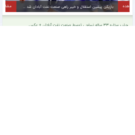
مشاهده
بازیکن پیشین استقلال و خیبر راهی صنعت نفت آبادان شد + عکس
م
جذب ستاره ۳۳ ساله نساجی توسط صنعت نفت آبادان + عکس
روحیه بالای آقای گل فوتبال ایران برای آتش بازی در لیگ برتر + عکس
رونمایی از شغل جدید مدیرعامل پرسپولیس + عکس
رونمایی از سرمربی جدید غول فوتبال عربستان + سند
ستاره محبوب تراکتور پس از مصدومیت جزئی روند درمان را پشت سر
گذاشت + عکس
ستاره باتجربه از جمع سبزپوشان اصفهانی جدا شد + عکس
ستاره فصل گذشته آریو اسلامشهر به چادرملو ملحق شد + عکس
ستاره ۲۴ ساله تایلندی در جریان مسابقه جان خود را از دست داد +
عکس
سرمربی جدید تیم زنان منچستریونایتد مشخص شد + عکس