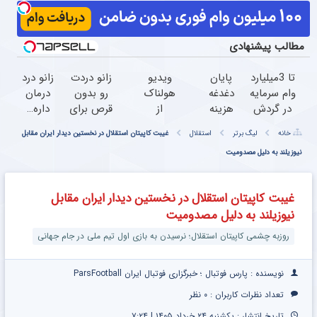
مطالب پیشنهادی
تا 3میلیارد
پایان
ویدیو
زانو دردت
زانو درد
وام سرمایه
دغدغه
هولناک
رو بدون
درمان
در گردش
هزینه
از
قرص برای
داره…
فروشندگان
های
جوان
همیشه
چرا
خانه
لیگ برتر
استقلال
غیبت کاپیتان استقلال در نخستین دیدار ایران مقابل
=>
دندان
کارتن
خوب کن!
هنوز
فروشگاهت
نیوزیلند به دلیل مصدومیت
پزشکی
خوابی
(قدم اول،
داری
رو ثبت
با پک
که
پرسش‌نامه)
بهش
کن
سفید
میلیاردر
ظلم
غیبت کاپیتان استقلال در نخستین دیدار ایران مقابل
کننده
شد.
می‌کنی؟
نیوزیلند به دلیل مصدومیت
خانگی
آموزش
رایگان
روزبه چشمی کاپیتان استقلال؛ نرسیدن به بازی اول تیم ملی در جام جهانی
نویسنده : پارس فوتبال ؛ خبرگزاری فوتبال ایران ParsFootball
تعداد نظرات کاربران :
۰ نظر
تاریخ انتشار : یکشنبه ۲۴ خرداد ۱۴۰۵ | ۷:۲۴