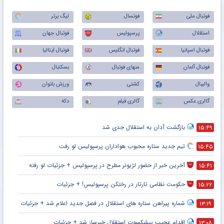
فوتبال ملی
فوتسال
لیگ برتر
استقلال
پرسپولیس
فوتبال جهان
فوتبال اسپانیا
فوتبال انگلیس
فوتبال ایتالیا
فوتبال آلمان
منهای فوتبال
بسکتبال
والیبال
کشتی
ورزش بانوان
گالری عکس
گالری فیلم
دکه
بازگشت آدان به استقلال جدی شد
۱۵:۴۹
تیم جدید ستاره محبوب هواداران پرسپولیس لو رفت
۱۵:۴۵
آخرین خبر از حضور لژیونر مطرح در پرسپولیس + جزئیات لو رفته
۱۵:۴۱
حکومت نظامی تارتار در رختکن پرسپولیس! + جزئیات
۱۵:۲۲
شماره پیراهن ستاره های استقلال در فصل جدید اعلام شد + جزئیات
۱۳:۱۹
اقدام عجیب پیشکسوت استقلال خبرساز شد + جزئیات
۱۳:۰۸