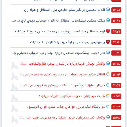
اقدام تحسین برانگیز ستاره خارجی برای استقلال و هواداران
۱۲:۵۱
متلک سنگین پیشکسوت استقلال به اقدام جنجالی مهدی تاج در فدراسیون فوتبال
۱۲:۴۰
توصیه حیاتی پیشکسوت پرسپولیس به ستاره های سرخ + جزئیات
۱۲:۲۹
پرسپولیس پدیده جوان لیگ برتر را شکار کرد + جزئیات
۱۲:۱۶
نظر عجیب پیشکسوت استقلال درباره اوضاع تیم سهراب بختیاری زاده + جزئیات
۱۲:۱۱
واکنش بهتاش فریبا درباره باز نشدن پنجره نقل‌وانتقالات استقلال
۱۲:۰۸
انتقال ستاره محبوب هواداران مس رفسنجان به فجر سپاسی شیراز
۱۲:۰۴
کاپیتان سابق ذوب‌آهن در آستانه پیوستن به فجرسپاسی شیراز
۱۱:۵۹
رقابت دروازه‌بان محبوب تراکتور با علیرضا بیرانوند
۱۱:۵۵
دو باشگاه لیگ برتری خواهان جذب ستاره جوان آلومینیوم
۱۱:۴۲
واکنش تند مدیرعامل سابق استقلال به مدیریت فعلی این باشگاه
۱۱:۳۸