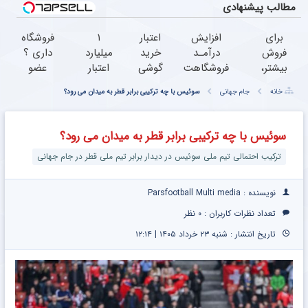
مطالب پیشنهادی
برای
افزایش
اعتبار
۱
فروشگاه
فروش
درآمـد
خرید
میلیارد
داری ؟
بیشتر،
فروشگاهت
گوشی
اعتبار
عضو
همین
رو تضمین
بگیر
خرید
شو تا 3
خانه
جام جهانی
سوئیس با چه ترکیبی برابر قطر به میدان می رود؟
حالا
کن
همین
طلا |
میلیارد
اقدام
حالا
بدون
وام بگیر
کن (
درخواست
ضامن
سوئیس با چه ترکیبی برابر قطر به میدان می رود؟
ثبت
اعتبار بده
و چک
ترکیب احتمالی تیم ملی سوئیس در دیدار برابر تیم ملی قطر در جام جهانی
نام
کن )
نویسنده : Parsfootball Multi media
تعداد نظرات کاربران :
۰ نظر
تاریخ انتشار : شنبه ۲۳ خرداد ۱۴۰۵ | ۱۲:۱۴