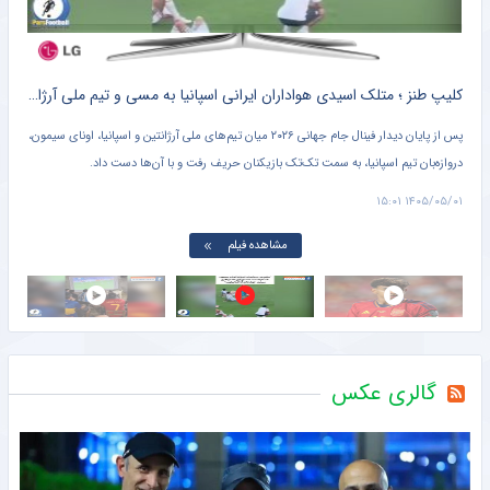
ه
کلیپ طنز ؛ متلک اسیدی هواداران ایرانی اسپانیا به مسی و تیم ملی آرژانتین + سند
ه
پس از پایان دیدار فینال جام جهانی ۲۰۲۶ میان تیم‌های ملی آرژانتین و اسپانیا، اونای سیمون،
در و
دروازه‌بان تیم اسپانیا، به سمت تک‌تک بازیکنان حریف رفت و با آن‌ها دست داد.
آرژا
می‌ب
۱۴:۵۲
۱۴۰۵/۰۵/۰۱ ۱۵:۰۱
مشاهده فیلم
گالری عکس