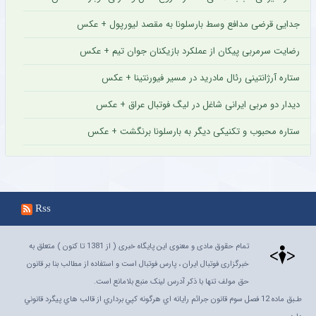
جدایی قرضی مدافع وسط بارسلونا به مقصد لیورپول + عکس
رضایت سرمربی پیکان از عملکرد بازیکنان جوان تیم + عکس
ستاره آرژانتینی رئال مادرید در مسیر فیورنتینا + عکس
دیدار دو مربی ایرانی شاغل در لیگ فوتبال عراق + عکس
ستاره محبوب و تکنیکی دیگر به بارسلونا برنگشت + عکس
Rss
تمام حقوق مادی و معنوی این پایگاه خبری ( از 1381 تا کنون ) متعلق به
خبرگزاری فوتبال ایران ، پارس فوتبال است و استفاده از مطالب بنا بر قانون
حق مولف تنها با ذکر آدرس لینک منبع بلامانع است.
طـبق ماده 12 فصل سوم قانون جرائم رايانه اي هرگونه کپي برداري از قالب هاي پيگرد قانوني