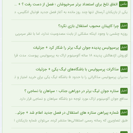
اتفاق تلخ برای استعداد برتر سرخپوشان ؛ فصل از دست رفت ؟ + عکس
عکس
یکی از بازیکنان آرسنال تنها چند روز مانده به آغاز فصل جدید فوتبال انگلیس، دچار مصد
چرا کاپیتان محبوب استقلال بازی نکرد؟
اخبار
روزبه چشمی با وجود اینکه مشکلی از بابت مصدومیت ندارد، اما با نظر سرمربی استقلال در
پرسپولیس پدیده جوان لیگ برتر را شکار کرد + جزئیات
اخبار
کوروش اژدهاکش پدیده ۱۸ ساله آلومینیوم اراک به پرسپولیس پیوست. مدت قرارداد اژدهاکش با پرسپولیس به مدت ۴ سال است.
مذاکرات پرسپولیس با باشگاه‌های لیگ یکی + جزئیات
اخبار
مدیران پرسپولیس مذاکراتی را با حدود ۵ باشگاه لیگ یکی برای خرید امتیاز و تشکیل تیم «ب» آغاز کرده‌اند.
ستاره جوان لیگ برتر در دوراهی جذاب ؛ سپاهان یا نساجی ؟
اخبار
مدافع جوان آلومینیوم اراک مورد توجه دو باشگاه سپاهان و نساجی قرار دارد.
شماره پیراهن ستاره های استقلال در فصل جدید اعلام شد + جزئیات
اخبار
طبق تصاویری که رسانه رسمی استقلالی‌ها منتشر کرده، می‌توان شماره بازیکنان این تیم ر