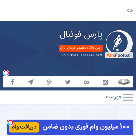
خانه
پارس فوتبال
اولین پایگاه تخصصی فوتبال ایران
www.ParsFootball.com
پارس
فوتبال