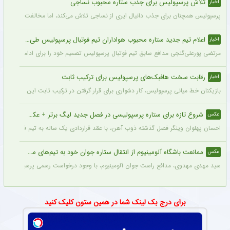
تلاش پرسپولیس برای جذب ستاره محبوب نساجی
اخبار
پرسپولیس همچنان برای جذب دانیال ایری از نساجی تلاش می‌کند، اما مخالفت نساجی 
اعلام تیم جدید ستاره محبوب هواداران تیم فوتبال پرسپولیس طی ۴۸ ساعت آینده
اخبار
مرتضی پورعلی‌گنجی مدافع سابق تیم فوتبال پرسپولیس تصمیم خود را برای ادامه فوتبال د
رقابت سخت هافبک‌های پرسپولیس برای ترکیب ثابت
اخبار
بازیکنان خط میانی پرسپولیس، کار دشواری برای قرار گرفتن در ترکیب ثابت این تیم خواه
شروع تازه برای ستاره پرسپولیسی در فصل جدید لیگ برتر + عکس
عکس
احسان پهلوان وینگر فصل گذشته ذوب آهن، با عقد قراردادی یک ساله به تیم فجر شهید
ممانعت باشگاه آلومینیوم از انتقال ستاره جوان خود به تیم‌های مدعی + عکس
عکس
سید مهدی مهدوی، مدافع راست جوان آلومینیوم، با وجود درخواست رسمی پرسپولیس، سپاهان 
برای درج بک لینک شما در همین ستون کلیک کنید