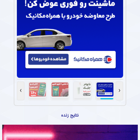
›
‹
نتایج زنده