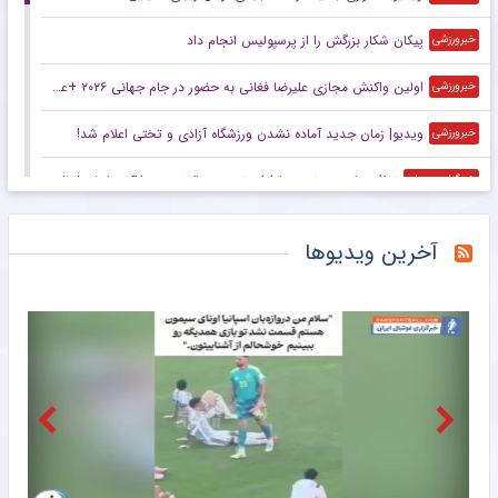
پیکان شکار بزرگش را از پرسپولیس انجام داد
خبرورزشی
اولین واکنش مجازی علیرضا فغانی به حضور در جام جهانی ۲۰۲۶ +عکس
خبرورزشی
ویدیو| زمان جدید آماده نشدن ورزشگاه آزادی و تختی اعلام شد!
خبرورزشی
توافق پاری‌سن‌ژرمن با فران تورس؛ حالا نوبت مذاکره با بارسلوناست
خبرگزاری میزان
بازی‌های سرخابی‌ها به شهرقدس رفت/ استقلال خوزستان به تهران بازگشت
باشگاه خبرنگاران جوان
آخرین ویدیوها
هافبک سابق پرسپولیس در پیکان
خبرانلاین
فنرباغچه مذاکرات را کلید زد؛ ستاره بلژیکی در آستانه ترک ناپولی
خبرورزشی
مربی خارجی استقلال قرادادش را تمدید کرد
خبرورزشی
هدف جدید آرسنال پس از وینیسیوس؛ ستاره یوونتوس در تیررس توپچی‌ها
خبرورزشی
عملکرد فدراسیون بدمینتون در مجمع سالیانه تأیید شد
خبرگزاری دانشجو