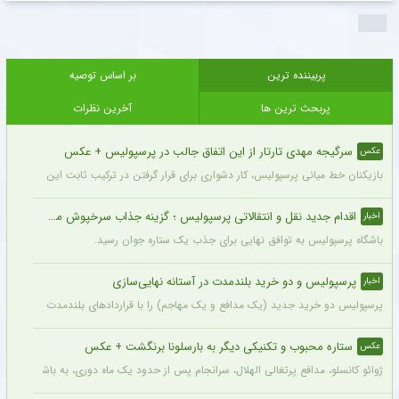
پربیننده ترین
بر اساس توصیه
پربحث ترین ها
آخرین نظرات
سرگیجه مهدی تارتار از این اتفاق جالب در پرسپولیس + عکس
عکس
بازیکنان خط میانی پرسپولیس، کار دشواری برای قرار گرفتن در ترکیب ثابت این تیم خواه
اقدام جدید نقل و انتقالاتی پرسپولیس ؛ گزینه جذاب سرخپوش می شود؟
اخبار
باشگاه پرسپولیس به توافق نهایی برای جذب یک ستاره جوان رسید.
پرسپولیس و دو خرید بلندمدت در آستانه نهایی‌سازی
اخبار
پرسپولیس دو خرید جدید (یک مدافع و یک مهاجم) را با قراردادهای بلندمدت نهایی کرده و ا
ستاره محبوب و تکنیکی دیگر به بارسلونا برنگشت + عکس
عکس
ژوائو کانسلو، مدافع پرتغالی الهلال، سرانجام پس از حدود یک ماه دوری، به باشگاه عربست