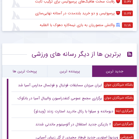
رقابت سخت هافبک‌های پرسپولیس برای ترکیب ثابت
۱۱:۳۲
پرسپولیس و دو خرید بلندمدت در آستانه نهایی‌سازی
۱۱:۲۷
واکنش منصوریان به بازی نیمه‌کاره دهوک با الطلبه
۱۱:۱۸
برترین ها از دیگر رسانه های ورزشی
جدید ترین
پربیننده ترین
پربحث ترین ها
ایران میزبان مسابقات فوتبال و فوتسال مدارس آسیا شد
باشگاه خبرنگاران جوان
برگزاری مجمع عمومی کنفدراسیون والیبال آسیا در بانکوک
باشگاه خبرنگاران جوان
دیومانده و سیلوا با رئال مادرید استارت زدند (ویدئو)
خبرگزاری ایلنا
۲ بازیکن جدید استقلال در آلومینیوم ماندنی شدند
خبرگزاری میزان
ویدیو| استوری جدید فرهاد مجیدی از گل زیبای آسیایی
خبرورزشی