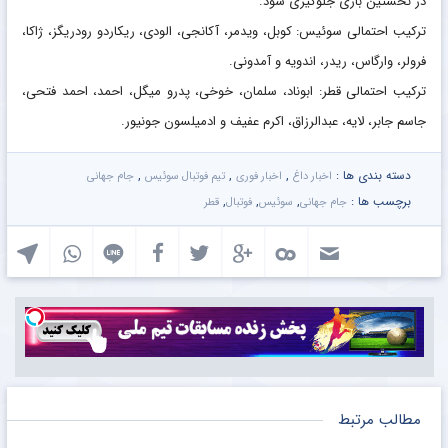
در نخستین بازی جلوگیری شود.
ترکیب احتمالی سوئیس: کوبل، ویدمر، آکانجی، الودی، ریکاردو رودریگز، ژاکا،
فرولر، وارگاس، ریدر، اندویه و آمدونی.
ترکیب احتمالی قطر: ابوناد، سلمان، خوخی، پدرو میگل، احمد، احمد فتحی،
جاسم جابر، لایه، عبدالرزاق، اکرم عفیف و ادمیلسون جونیور.
دسته بندی ها :
,
,
,
اخبار داغ
اخبار فوری
تیم فوتبال سوئیس
جام جهانی
برچسب ها :
,
,
,
جام جهانی
سوئیس
فوتبال
قطر
مطالب مرتبط