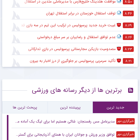
موافقت هلدینگ خلیج‌فارس با مدیرعاملی متدین در استقلال
۸:۵۰
توقف استقلال خوزستان در برابر استقلال تهران
۸:۴۶
غیبت خرید جدید پرسپولیس در ترکیب این تیم در سه بازی تدارکاتی
۸:۲۹
عدم توافق استقلال و رضاییان بر سر مبلغ درخواستی
۸:۲۶
مصدومیت بازیکن مجارستانی پرسپولیس در بازی تدارکاتی
۸:۲۳
تأکید سرمربی پرسپولیس بر جلوگیری از درز اخبار به بیرون
۸:۲۱
برترین ها از دیگر رسانه های ورزشی
جدید ترین
پربیننده ترین
پربحث ترین ها
مدیرعامل مس رفسنجان: شاکی هستیم اما برای لیگ یک آماده می‌شویم
خبرگزاری مهر
توافق وزیر ورزش و جوانان ایران با همتای آذربایجانی برای گسترش همکاری
خبرگزاری مهر