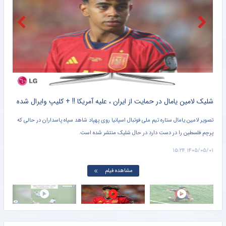
رکوردهای ملی‌پوشان دوومیدانی ایران بدون امتیاز جهانی/ اشتباه یا ناآگاهی فدراسیون در انتخاب جام بلاروس
خبرگزاری تابناک
دستیار سابق قلعه‌نویی عضو کادر فنی تیم ملی ایتالیا شد
خبرگزاری میزان
کلیپ دیده نشده از وحشت خنده دار برادر کوچک یامال از لولوی تیم ملی اسپانیا + سند
شلیک لامین یامال در حمایت از ایران ، علیه آمریکا !! + کلیپ وایرال شده
تصویر لامین یامال ستاره تیم ملی فوتبال اسپانیا روی پهپاد شاهد سپاه پاسداران در حالی که
پرچم فلسطین را در دست دارد در حال شلیک منتشر شده است.
دروا
۱۵:۰۱
۱۴۰۵/۰۵/۰۱ ۱۵:۲۴
مشاهده فیلم