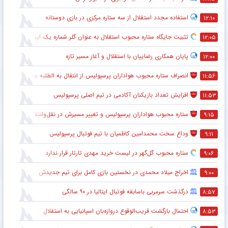
استفاده مجدد استقلال از سه ستاره مرکزی در بازی دوستانه
۱۲:۱۰
تثبیت جایگاه ستاره محبوب استقلال به عنوان گلر شماره یک این تیم برای شروع لیگ
۱۲:۰۵
پایان همکاری رضاییان با استقلال و آغاز مسیر تازه
۱۲:۰۰
انصراف ستاره محبوب هواداران پرسپولیس از انتقال به الطلبه عراق
۱۱:۵۶
افزایش تعداد بازیکنان آکادمی در تیم اصلی پرسپولیس
۱۱:۵۳
ستاره محبوب هواداران پرسپولیس و تغییر مسیرش در نقل‌وانتقالات
۹:۱۵
وداع سخت محمدامین کاظمیان با تیم فوتبال پرسپولیس
۹:۱۱
ستاره محبوب گل‌گهر در لیست خرید مهدی تارتار قرار ندارد
۹:۰۶
اخراج میلاد محمدی در نخستین بازی کامل برای تیم جدیدش
۹:۰۰
درگذشت سرمربی باسابقه فوتبال ایتالیا در ۹۰ سالگی
۸:۵۷
احتمال بازگشت قریب‌الوقوع دروازه‌بان اسپانیایی به استقلال
۸:۵۳