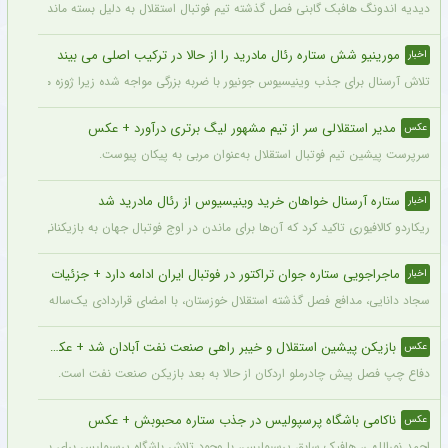
دیدیه اندونگ هافبک گابنی فصل گذشته تیم فوتبال استقلال به دلیل بسته ماندن پنجره نقل
مورینیو شش ستاره رئال مادرید را از حالا در ترکیب اصلی می بیند
اخبار
تلاش آرسنال برای جذب وینیسیوس جونیور با ضربه بزرگی مواجه شده زیرا ژوزه مورینیو او را یک بازیکن 
مدیر استقلالی سر از تیم مشهور لیگ برتری درآورد + عکس
عکس
سرپرست پیشین تیم فوتبال استقلال به‌عنوان مربی به پیکان پیوست.
ستاره آرسنال خواهان خرید وینیسیوس از رئال مادرید شد
اخبار
ریکاردو کالافیوری تاکید کرد که آن‌ها برای ماندن در اوج فوتبال جهان به بازیکنانی در سطح و
ماجراجویی ستاره جوان تراکتور در فوتبال ایران ادامه دارد + جزئیات
اخبار
سجاد دانایی، مدافع فصل گذشته استقلال خوزستان، با امضای قراردادی یک‌ساله بار دیگر به
بازیکن پیشین استقلال و خیبر راهی صنعت نفت آبادان شد + عکس
عکس
دفاع چپ فصل پیش چادرملو اردکان از حالا به بعد بازیکن صنعت نفت است.
ناکامی باشگاه پرسپولیس در جذب ستاره محبوبش + عکس
عکس
احمد نوراللهی، هافبک سابق پرسپولیس، با وجود تلاش باشگاه پرسپولیس برای بازگشت او، 