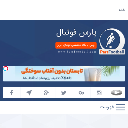
خانه
پارس فوتبال
اولین پایگاه تخصصی فوتبال ایران
www.ParsFootball.com
پارس
فوتبال