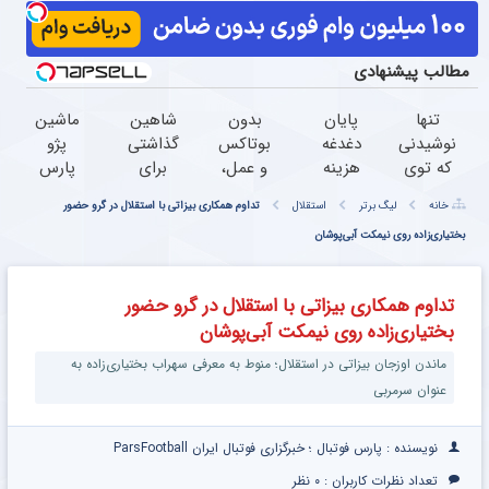
مطالب پیشنهادی
تنها
پایان
بدون
شاهین
ماشین
نوشیدنی
دغدغه
بوتاکس
گذاشتی
پژو
که توی
هزینه
و عمل،
برای
پارس
این
های
با این
فروش
برای
خانه
لیگ برتر
استقلال
تداوم همکاری بیزاتی با استقلال در گرو حضور
هوای
دندان
کرم
؟ اینجا
فروش
سرد
پزشکی
بختیاری‌زاده روی نیمکت آبی‌پوشان
جلبک،
سریع و
داری؟
برای
با پک
پوستت
راحت
اینجا
کبدت
سفید
رو
بفروش
سریع
تداوم همکاری بیزاتی با استقلال در گرو حضور
خوبه
کننده
جوان
بفروشش
بختیاری‌زاده روی نیمکت آبی‌پوشان
55%تخفیف
خانگی
کن
تا
ماندن اوزجان بیزاتی در استقلال؛ منوط به معرفی سهراب بختیاری‌زاده به
امشب
عنوان سرمربی
نویسنده : پارس فوتبال ؛ خبرگزاری فوتبال ایران ParsFootball
تعداد نظرات کاربران :
۰ نظر