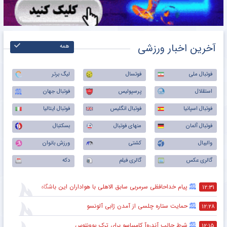
آخرین اخبار ورزشی
همه
فوتبال ملی
فوتسال
لیگ برتر
استقلال
پرسپولیس
فوتبال جهان
فوتبال اسپانیا
فوتبال انگلیس
فوتبال ایتالیا
فوتبال آلمان
منهای فوتبال
بسکتبال
والیبال
کشتی
ورزش بانوان
گالری عکس
گالری فیلم
دکه
پیام خداحافظی سرمربی سابق الاهلی با هواداران این باشگاه
۱۲:۳۱
حمایت ستاره چلسی از آمدن ژابی آلونسو
۱۲:۲۸
شرط جالب آندره‌آ کامبیاسو برای ترک یوونتوس
۱۲:۱۵