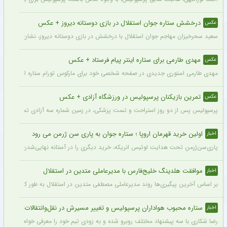
درخشش ستاره جوان استقلال در بازی دوستانه دیروز + عکس
عکس
سعید سحرخیزان مهاجم جوان استقلال با درخشش در بازی دوستانه دیروز، نشان داد آماد
مهدی طارمی برای ستاره اینتر پیام فرستاد + عکس
عکس
مهدی طارمی استوری جدیدی در صفحه شخصی خود برای مارکوس تورام ستاره اینتر منتشر 
تمرین بازیکنان پرسپولیس در ورزشگاه آزادی + عکس
عکس
پرسپولیس پس از دو روز استراحت و تست پزشکی، در زمین شماره سه آزادی تمرین کرد.
اولین خرید قهرمان اروپا ؛ ستاره جوان به پاری سن ژرمن می رود
اخبار
پاری‌سن‌ژرمنِ تحت هدایت لوئیس انریکه، خرید دیگری را در آستانه نهایی‌شدن دارد.
موافقت هلدینگ خلیج‌فارس با مدیرعاملی متدین در استقلال
اخبار
بر اساس آخرین پیگیری‌ها روند مدیرعاملی مصطفی متدین در استقلال به طور کامل طی شد
ستاره محبوب هواداران پرسپولیس و تغییر مسیرش در نقل‌وانتقالات
اخبار
رضا شکاری با سه پیشنهاد مختلف روبرو شده و به زودی تیم خود را معرفی خواهد کرد.