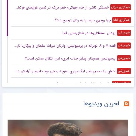
خستگی ناشی از جام جهانی؛ خطر بزرگ در کمین غول‌های فوتبال اروپا
خبرگزاری میزان
چرا رودری بارسا را به رئال ترجیح داد؟
خبرگزاری ایلنا
زیدان استقلالی‌ها در شناورسازی قم!
خبرورزشی
قصه ۷ و ۸، نوبرانه در پرسپولیس؛ وارثان میراث سلطان و بزرگان، تاریخ‌ساز می‌شوند یا قربانی تاریخ؟
خبرورزشی
پرسپولیس همچنان پیگیر جذب ایری؛ این انتقال ممکن است؟
خبرورزشی
ادعای یک مدیرعامل لیگ برتری: هرچه بدهی بود دادیم و آرامش داریم
خبرورزشی
ترکیب استقلال برای فصل جدید لو رفت
خبرگزاری ایلنا
پرونده بیرانوند و پرسپولیس در CAS روی میز داور لندنی
خبرگزاری دانشجو
آخرین ویدیوها
دستیار سابق قلعه‌نویی روی نیمکت ایتالیا
خبرانلاین
تماس شوکه کننده موری با علیمنصور!
خبرانلاین
مربی سابق پرسپولیس برای همراهی استقلال در راه ایران
خبرورزشی