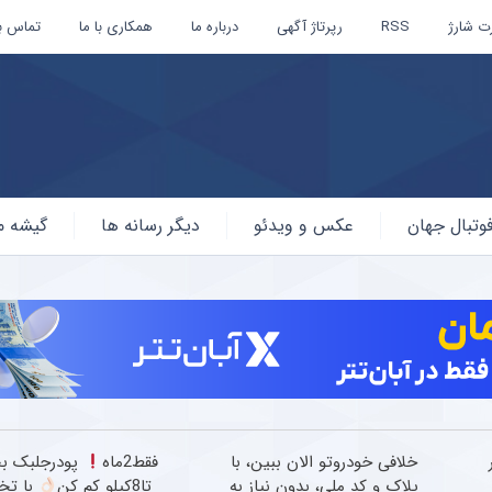
ت شارژ
RSS
رپرتاژ آگهی
درباره ما
همکاری با ما
تماس با
وتبال جهان
عکس و ویدئو
دیگر رسانه ها
گیشه م
خلافی خودروتو الان ببین، با
فقط2ماه
پودرجلبک بخ
پلاک و کد ملی، بدون نیاز به
تا8کیلو کم کن
با تخ