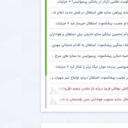
ومت نظامی تارتار در رختکن پرسپولیس! + جزئیات
ره پیراهن ستاره های استقلال در فصل جدید اعلام شد + جزئیات
دام عجیب پیشکسوت استقلال خبرساز شد + جزئیات
دام تحسین برانگیز ستاره خارجی برای استقلال و هواداران
ک سنگین پیشکسوت استقلال به اقدام جنجالی مهدی تاج در فدراسیون فوتبال
صیه حیاتی پیشکسوت پرسپولیس به ستاره های سرخ + جزئیات
سپولیس پدیده جوان لیگ برتر را شکار کرد + جزئیات
 عجیب پیشکسوت استقلال درباره اوضاع تیم سهراب بختیاری زاده + جزئیات
نش بهتاش فریبا درباره باز نشدن پنجره نقل‌وانتقالات استقلال
قال ستاره محبوب هواداران مس رفسنجان به فجر سپاسی شیراز
یتان سابق ذوب‌آهن در آستانه پیوستن به فجرسپاسی شیراز
بت دروازه‌بان محبوب تراکتور با علیرضا بیرانوند