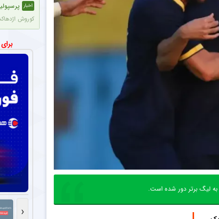
پرسپولی
اخبار
کوروش اژدهاکش پدیده ۱۸ ساله آلومینیوم اراک به پرسپولیس پیوست. مدت 
چرا کاپی
اخبار
برای
روزبه چشمی با 
مذاکرات
اخبار
مدیران پرسپولیس مذاکراتی را با حدود ۵
شماره پیر
اخبار
طبق تصاویری که
ستاره جو
اخبار
مدافع جوان آلو
شروع تاز
عکس
به لیگ برتر دور شده است.
احسان پهلوان 
‹