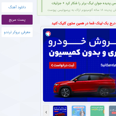
س پدیده جوان لیگ برتر را شکار کرد + جزئیات
دانلود آهنگ
قرارداد اژدهاکش با پرسپولیس به مدت ۴ سال است.
پست سریع
تان محبوب استقلال بازی نکرد؟
 درج بک لینک شما در همین ستون کلیک کنید
وجود اینکه مشکلی از بابت مصدومیت ندارد، اما با نظر سرمربی استقلال در بازی دوستانه اخی
معرفی بروکر ترندو
 پرسپولیس با باشگاه‌های لیگ یکی + جزئیات
 باشگاه لیگ یکی برای خرید امتیاز و تشکیل تیم «ب» آغاز کرده‌اند.
اهن ستاره های استقلال در فصل جدید اعلام شد + جزئیات
 رسانه رسمی استقلالی‌ها منتشر کرده، می‌توان شماره بازیکنان این تیم را در یک فهرست جمع
ان لیگ برتر در دوراهی جذاب ؛ سپاهان یا نساجی ؟
مینیوم اراک مورد توجه دو باشگاه سپاهان و نساجی قرار دارد.
ه برای ستاره پرسپولیسی در فصل جدید لیگ برتر + عکس
وینگر فصل گذشته ذوب آهن، با عقد قراردادی یک ساله به تیم فجر شهیدسپاسی پیوست.
›