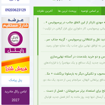
09203623129
بر اساس توصیه
پربحث ترین ها
آخرین نظرات
مهدی تارتار از این اتفاق جالب در پرسپولیس + عکس
انی پرسپولیس، کار دشواری برای قرار گرفتن در ترکیب ثابت این تیم خواهند داشت.
د نقل و انتقالاتی پرسپولیس ؛ گزینه جذاب سرخپوش می شود؟
یس به توافق نهایی برای جذب یک ستاره جوان رسید.
س و دو خرید بلندمدت در آستانه نهایی‌سازی
ید جدید (یک مدافع و یک مهاجم) را با قراردادهای بلندمدت نهایی کرده و امروز قرارداد آنها
حبوب و تکنیکی دیگر به بارسلونا برنگشت + عکس
پنل پیامک
مدافع پرتغالی الهلال، سرانجام پس از حدود یک ماه دوری، به باشگاه عربستانی بازگشت.
خ برای استعداد برتر سرخپوشان ؛ فصل از دست رفت ؟ + عکس
لباس رئال مادرید
ن آرسنال تنها چند روز مانده به آغاز فصل جدید فوتبال انگلیس، دچار مصدومیتی بسیار تلخ و
2027