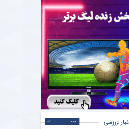
بار ورزشی
همه