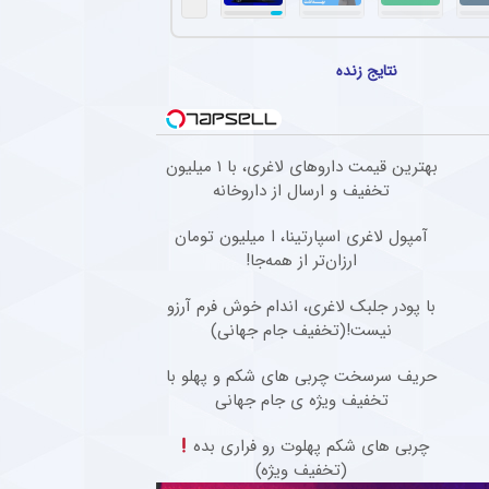
خت هافبک‌های پرسپولیس برای ترکیب ثابت
انی پرسپولیس، کار دشواری برای قرار گرفتن در ترکیب ثابت این تیم خواهند داشت.
نتایج زنده
سپولیس برای جذب ستاره محبوب نساجی
ان برای جذب دانیال ایری از نساجی تلاش می‌کند، اما مخالفت نساجی باعث کاهش شانس 
جدید ستاره محبوب هواداران تیم فوتبال پرسپولیس طی ۴۸ ساعت آینده
بهترین قیمت داروهای لاغری، با ۱ میلیون
تخفیف و ارسال از داروخانه‌
نجی مدافع سابق تیم فوتبال پرسپولیس تصمیم خود را برای ادامه فوتبال در خارج از کشور گر
آمپول لاغری اسپارتینا، ا میلیون تومان
 پیشکسوت استقلال به اقدام جنجالی مهدی تاج در فدراسیون فوتبال
ارزان‌تر از همه‌جا!
وت استقلال گفت : قهرمانی حق مسلم استقلال بود و فدراسیون باید آن را اعلام می‌کرد. هر جا
با پودر جلبک لاغری، اندام خوش فرم آرزو
نیست!(تخفیف جام جهانی)
حریف سرسخت چربی های شکم و پهلو با
تخفیف ویژه ی جام جهانی
چربی های شکم پهلوت رو فراری بده
(تخفیف ویژه)