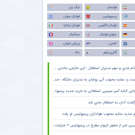
فوتسال
لیگ برتر
پرسپولیس
فوتبال جهان
فوتبال انگلیس
فوتبال ایتالیا
منهای فوتبال
بسکتبال
کشتی
ورزش بانوان
گالری فیلم
دکه
دام جدی و مهم مدیران استقلال ؛ این خارجی ماندنی شد
 رد ستاره محبوب آبی پوشان به مدیران باشگاه ؛ جدایی قطعی است !
خی کنایه آمیز سرمربی استقلالی به خرید جدید پرسپولیس
زگشت آدان به استقلال جدی شد
م جدید ستاره محبوب هواداران پرسپولیس لو رفت
ین خبر از حضور لژیونر مطرح در پرسپولیس + جزئیات لو رفته