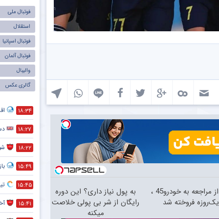
فوتبال ملی
استقلال
فوتبال اسپانیا
فوتبال آلمان
والیبال
گالری عکس
اق
۱۸:۳۴
دست
۱۸:۲۷
شو
۱۸:۲۲
با
۱۵:۴۹
تی
۱۵:۴۵
بعد از مراجعه به خودرو45 ،
به پول نیاز داری؟ این دوره
ک‌روزه فروخته شد
رایگان از شر بی پولی خلاصت
آخر
۱۵:۴۱
میکنه