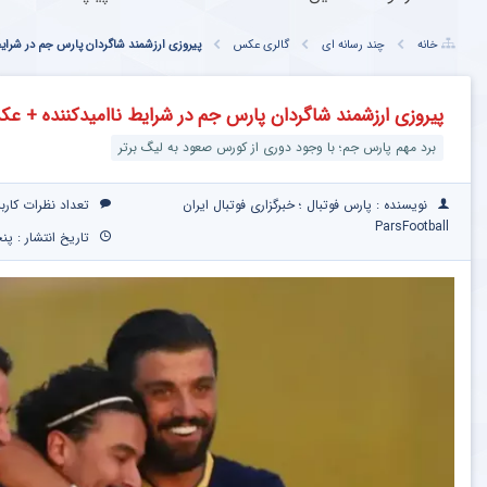
خانه
چند رسانه ای
گالری عکس
پیروزی ارزشمند شاگردان پارس جم در شرای
پیروزی ارزشمند شاگردان پارس جم در شرایط ناامیدکننده + ع
برد مهم پارس جم؛ با وجود دوری از کورس صعود به لیگ برتر
نویسنده : پارس فوتبال ؛ خبرگزاری فوتبال ایران
تعداد نظرات کارب
ParsFootball
تاریخ انتشار : پنجشنبه ۲۱ خرداد 