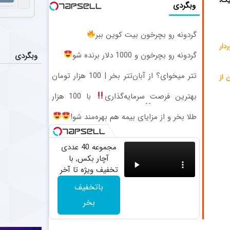
ک،
رقابت س
اخبار
وبگردی
بازیکنان خط می
گردونه رو بچرخون بیت کوین ببر
تلاش پر
اخبار
دار
پرسپولیس همچن
گردونه رو بچرخون و 1000 دلار برنده شو
وبگردی
تتر میخوای؟ از آبان‌تتر بخر | 100 هزار تومان
اعلام تیم 
 از
اخبار
هم جایزه بگیر
مرتضی پورعلی‌گ
بهترین فرصت سرمایه‌گذاری
با 100 هزار
تومان طلا بخر
متلک سنگین
اخبار
طلا بخر و از مزایای بیمه هم بهره‌مند شو!
علی چینی پیشکس
مجموعه 40 عددی
آچار بکس, با
تخفیف ویژه تا آخر
امشب
باتخفیف
بخر