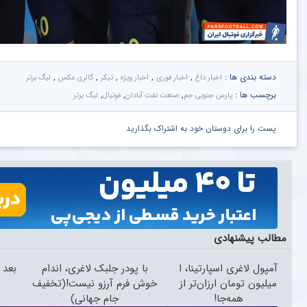
دسته بندی ها :
,
,
,
,
,
اخبار داغ
اخبار فوری
اخبار ویژه
تیکر
گالری عکس
لیگ برتر
برچسب ها :
,
,
,
پارس جنوبی جم
صنعت نفت آبادان
فوتبال
لیگ برتر
پست را برای دوستان خود به اشتراک بگذارید
مطالب پیشنهادی
آمپول لاغری اسپارتینا، ا
با پودر جلبک لاغری، اندام
میلیون تومان ارزان‌تر از
خوش فرم آرزو نیست!(تخفیف
ی
همه‌جا!
جام جهانی)