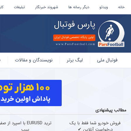
خانه
ویدئو
دیگر رسانه ها
شهروند خبرنگار
تبلیغات
کار
پارس فوتبال
اولین پایگاه تخصصی فوتبال ایران
www.ParsFootball.com
پارس
فوتبال ملی
لیگ برتر
نویسندگان و مقالات
ف
فوتبال
مطالب پیشنهادی
فروش خودرو شما فقط با یک
ترید EURUSD با اسپرد از صفر
درخواست آنلاین ✔
پیپ