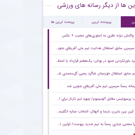
ین ها از دیگر رسانه های ورزشی
 باشگاه لیگ برتری خواهان جذب ستاره جوان آلومینیوم
نش تند مدیرعامل سابق استقلال به مدیریت فعلی این باشگاه
ن
پربیننده ترین
پربحث ترین ها
واکنش مژده نظری به استوری‌های عجیب + عکس
سرمربی سابق استقلال هدایت تیم ملی آفریقای جنوبی را بر عهده گرفت
د باورنکردنی جنپو در یونان؛ یک‌هفتم قرارداد با استقلال!
 سابق استقلال خوزستان شاگرد یحیی گل‌محمدی شد +عکس
مانه رسماً سرمربی تیم ملی آفریقای جنوبی شد
پرسپولیس مقابل آلومینیوم/ چهره تیم تارتار برای استقبال از لیگ برتر +عکس
ین بین بایرن، بارسا و الهلال؛ انتخاب ستاره انگلیسی مشخص شد
مجتبی جباری رسماً به تیم جدید پیوست/ اولین تصویر از مقصد هشت شاکی +عکس