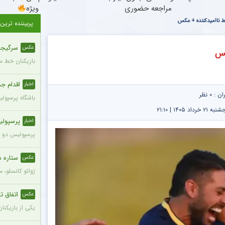
مراجعه حضوری
ویژه
ط ناامیدکننده + عکس
پربیننده ترین
سرگیجه 
عکس
کس
بازیکنان خط می
اقدام جدی
اخبار
ران :
۰ نظر
باشگاه پرسپول
۱۴۰۵ | ۲۱:۱۰
پرسپولی
اخبار
پرسپولیس دو خر
ستاره م
عکس
ژوائو کانسلو، 
اتفاق تل
عکس
یکی از بازیکنا