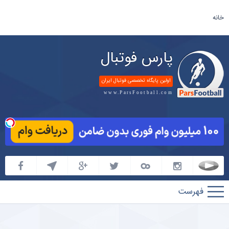
خانه
پارس فوتبال
اولین پایگاه تخصصی فوتبال ایران
www.ParsFootball.com
پارس
فوتبال