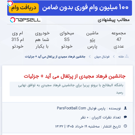
مطالب پیشنهادی
مجموعه
ماشین
میخوای
خودروی
ام وی
47
پژو
S5
شما هم
ام 315
عددی
پارس
خودتو
با یکبار
خودتو
دریل
برای
بفروشی؟
مراجعه
رو
خانه
فوتبال جهان
جانشین فرهاد مجیدی از پرتغال می آید + جزئیات
پیچ
فروش
اینجا
فروخته
راحت
گوشتی
داری؟
سریع و
خواهد
و
شارژی
اینجا
منصفانه
شد
سریع
جانشین فرهاد مجیدی از پرتغال می آید + جزئیات
(تخفیف
سریع
تر
بفروش
باشگاه البطائح با برونو پریرا برای جانشینی فرهاد مجیدی به توافق نهایی
به مدت
بفروشش
بفروش
محدود)
رسید
نویسنده : پارس فوتبال ParsFootball.Com
تعداد نظرات کاربران :
۰ نظر
تاریخ انتشار : سه‌شنبه ۱۹ خرداد ۱۴۰۵ | ۱۳:۳۲