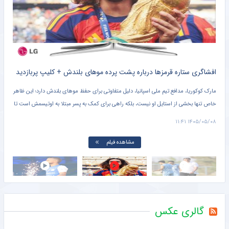
این پرسپولیسی بیخیال ایران نمی‌شود؛ ۷۰۰ هزار دلاری بدهید تا بروم!
خبرانلاین
جنجال در استقلال بالا گرفت ؛ پشت پرده واکنش خبرساز اسطوره علیه مهدی قایدی + کلیپ پربازدید
افشاگری ستاره قرمزها درباره پشت پرده موهای بلندش + کلیپ‌ پربازدید
من
مارک کوکوریا، مدافع تیم ملی اسپانیا، دلیل متفاوتی برای حفظ موهای بلندش دارد؛ این ظاهر
مهدی
گ
خاص تنها بخشی از استایل او نیست، بلکه راهی برای کمک به پسر مبتلا به اوتیسمش است تا
دید
 من
بتواند پدرش را در میان بازیکنان زمین و تصاویر تلویزیونی تشخیص دهد.
سیدم
۱۶:۵۲
۱۴۰۵/۰۵/۰۸ ۱۱:۴۱
مشاهده فیلم
گالری عکس