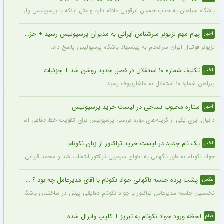
باشگاه سپاهان به جذب حسین ابرقویی علاقه دارد و مثل اینکه با پرسپولیس وارد مذاکره 
پیام مهم لژیونر سرشناس ایرانی به مدیران پرسپولیس رسید + جزئیات
اخبار
لژیونر فوتبال ایران سرانجام به پیشنهاد باشگاه پرسپولیس پاسخ داد.
تکلیف شماره ۱۰ استقلال در فصل جدید روشن شد + جزئیات
اخبار
پیراهن شماره ۱۰ استقلال به ماشاریپوف رسید.
ستاره محبوب نساجی در لیست خرید پرسپولیس
اخبار
دانیال ایری یکی از گزینه‌های مورد بررسی پرسپولیس برای تقویت خط دفاعی است؛ با این
یک نام جدید در لیست خرید تراکتور از زبان نکونام
اخبار
جواد نکونام به طور ناگهانی به عنوان سرمربی تراکتور انتخاب شد و محمد قربانی یکی از اه
پشت پرده جلسه ناگهانی جواد نکونام با آقای مدیرعامل چه بود ؟ + عکس
عکس
نخستین جلسه مدیرعامل تراکتور با جواد نکونام دقایقی پیش در ساختمان باشگاه برگزار شد
لحظه ورود جواد نکونام به تبریز + کلیپ وایرال شده
فیلم