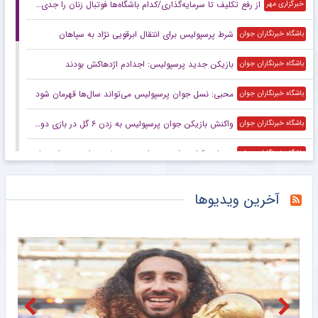
از رفع تکلیف تا سرمایه‌گذاری/کدام باشگاه‌ها فوتبال زنان را جدی گرفتند؟
خبرگزاری مهر
شرط پرسپولیس برای انتقال ابرقویی نژاد به سپاهان
باشگاه خبرنگاران جوان
بازیکن جدید پرسپولیس: اجدادم اژدهاکش بودند
باشگاه خبرنگاران جوان
محبی: نسل جوان پرسپولیس می‌تواند سال‌ها قهرمان شود
باشگاه خبرنگاران جوان
واکنش بازیکن جوان پرسپولیس به زدن ۶ گل در بازی دوستانه
باشگاه خبرنگاران جوان
پورعلی: قول پوشیدن پیراهن پرسپولیس را به مهرداد میناوند داده بودم
باشگاه خبرنگاران جوان
زارع: تارتار مانع انتقالم به پرسپولیس در فصل گذشته نشد
باشگاه خبرنگاران جوان
آخرین ویدیوها
شکار پیکان از پرسپولیس، یک قدم مانده به پایان فوتبال یا دورخیز برای استارت دوباره؟
خبرورزشی
نکونام در تراکتور بمب می‌ترکاند؛ رامین به تبریز می‌رود، یک مدافع پرسپولیسی می‌شود!
خبرانلاین
مدیرعامل پیشین استقلال: دربی ۶تایی را یادم است؛ خیلی اذیت شدیم! +ویدیو
خبرورزشی
ویدیو| ما ۲۰-۳۰ بار زنگ زدیم تا بالاخره در را باز کردند/ معاون باشگاه اصلا پرسپولیسی نیست!
خبرورزشی