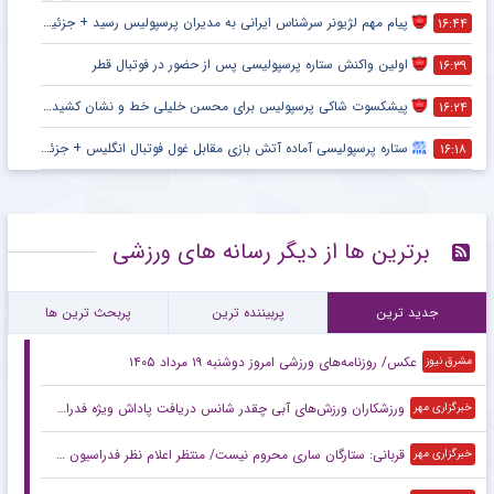
پیام مهم لژیونر سرشناس ایرانی به مدیران پرسپولیس رسید + جزئیات
۱۶:۴۴
اولین واکنش ستاره پرسپولیسی پس از حضور در فوتبال قطر
۱۶:۳۹
پیشکسوت شاکی پرسپولیس برای محسن خلیلی خط و نشان کشید + جزئیات
۱۶:۲۴
ستاره پرسپولیسی آماده آتش بازی مقابل غول فوتبال انگلیس + جزئیات
۱۶:۱۸
برترین ها از دیگر رسانه های ورزشی
جدید ترین
پربیننده ترین
پربحث ترین ها
عکس/ روزنامه‌های ورزشی امروز دوشنبه ۱۹ مرداد ۱۴۰۵
مشرق نیوز
ورزشکاران ورزش‌های آبی چقدر شانس دریافت پاداش ویژه فدراسیون را دارند؟
خبرگزاری مهر
قربانی: ستارگان ساری محروم نیست/ منتظر اعلام نظر فدراسیون کشتی هستیم
خبرگزاری مهر