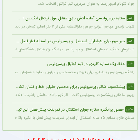
جواد نکونام امروز رسما به عنوان سرمربی تیم تراکتور انتخاب شد.
ستاره پرسپولیسی آماده آتش بازی مقابل غول فوتبال انگلیس + جزئیات
اخبار
شهاب زاهدی مهاجم ایرانی جوهور دارالتعظیم یکی از ۱۱ نفر اصلی تیمش در دیدار تدارکاتی برابر چلسی است.
خبر مهم برای هواداران استقلال و پرسپولیس در آستانه آغاز فصل جدید
اخبار
دیدارهای خانگی تیم‌های استقلال و پرسپولیس در لیگ برتر فوتبال باشگاه‌های ایران در و
حفظ یک ستاره کلیدی در تیم فوتبال پرسپولیس
اخبار
باشگاه پرسپولیس برنامه‌ای برای فروش محمدحسین ابرقویی ندارد و همزمان، مسئولان این با
پیشکسوت شاکی پرسپولیس برای محسن خلیلی خط و نشان کشید + جزئیات
اخبار
بهروز سلطانی پیشکسوت پرسپولیس گفت : اگر لازم باشد، مطمئن باشید با ۵۰ نفر از پیشکسوتان پرسپولیس مقابل ساختمان این باشگاه تجمع خواهیم کرد و خواهان برخورد جدی و عزل محسن خلیلی خواهیم شد. اصلاً این آقا بازیکن سایپا است نه پیشکسوت پرسپولیس.
حضور پرانگیزه ستاره جوان استقلال در تمرینات پیش‌فصل این تیم + عکس
عکس
سامان فلاح، مدافع ۲۵ ساله استقلال از ابتدای تمرینات پیش‌فصل با انگیزه بالا حاضر بوده و پیراهن شماره ۶ را در استقلال انتخاب کرده است. فلاح امیدوار است با درخشش در ترکیب آبی‌پوشان، اعتماد بختیاری‌زاده را جلب کرده و به جام ملت‌های آسیا برسد.
برای درج بک لینک شما در همین ستون کلیک کنید