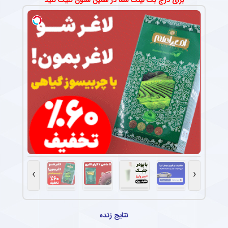
›
‹
نتایج زنده