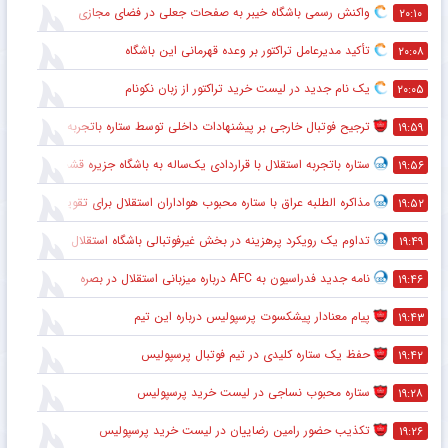
واکنش رسمی باشگاه خیبر به صفحات جعلی در فضای مجازی
۲۰:۱۰
تأکید مدیرعامل تراکتور بر وعده قهرمانی این باشگاه
۲۰:۰۸
یک نام جدید در لیست خرید تراکتور از زبان نکونام
۲۰:۰۵
ترجیح فوتبال خارجی بر پیشنهادات داخلی توسط ستاره باتجربه
۱۹:۵۹
ستاره باتجربه استقلال با قراردادی یک‌ساله به باشگاه جزیره قشم پیوست
۱۹:۵۶
مذاکره الطلبه عراق با ستاره محبوب هواداران استقلال برای تقویت خط دفاعی
۱۹:۵۲
تداوم یک رویکرد پرهزینه در بخش غیرفوتبالی باشگاه استقلال
۱۹:۴۹
نامه جدید فدراسیون به AFC درباره میزبانی استقلال در بصره
۱۹:۴۶
پیام معنادار پیشکسوت پرسپولیس درباره این تیم
۱۹:۴۳
حفظ یک ستاره کلیدی در تیم فوتبال پرسپولیس
۱۹:۴۲
ستاره محبوب نساجی در لیست خرید پرسپولیس
۱۹:۲۸
تکذیب حضور رامین رضاییان در لیست خرید پرسپولیس
۱۹:۲۶