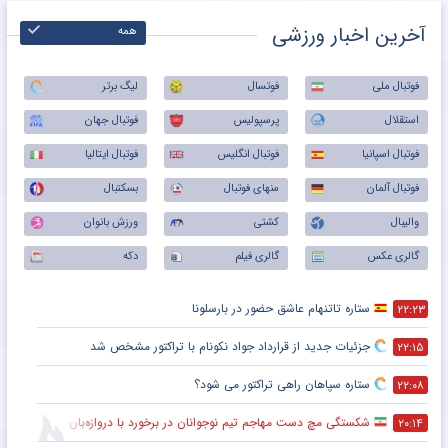
آخرین اخبار ورزشی
همه
فوتبال ملی
فوتسال
لیگ برتر
استقلال
پرسپولیس
فوتبال جهان
فوتبال اسپانیا
فوتبال انگلیس
فوتبال ایتالیا
فوتبال آلمان
منهای فوتبال
بسکتبال
والیبال
کشتی
ورزش بانوان
گالری عکس
گالری فیلم
دکه
ستاره تاتنهام عاشق حضور در بارسلونا
۲۲:۲۳
جزئیات جدید از قرارداد جواد نکونام با تراکتور مشخص شد
۲۲:۱۵
ستاره سپاهان راهی تراکتور می شود؟
۲۲:۰۸
شکستگی مچ دست مهاجم تیم نوجوانان در برخورد با دروازه‌بان
۲۰:۱۴