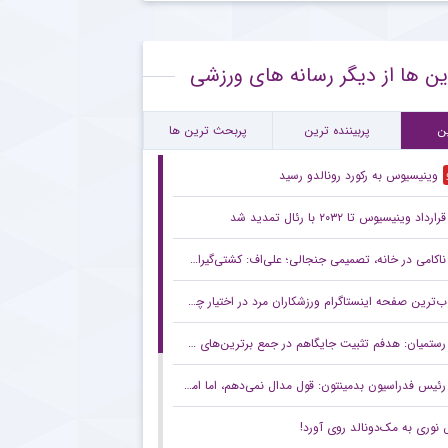
 ستاره گابنی از لیست بازیکنان استقلال به خاطر محدودیت نقل‌وانتقالاتی
ین ها از دیگر رسانه های ورزشی
قلال و روزهای دشوار با پنجره نقل‌وانتقالاتی بسته
ام مهم پیشکسوت پرسپولیس برای هواداران سرخ + جزئیات
ن
پربیننده ترین
پربحث ترین ها
وینیسیوس به رکورد رونالدو رسید
قرارداد وینیسیوس تا ۲۰۳۲ با رئال‌ تمدید شد
ناکامی در خانه، تصمیمی جنجالی؛ علی‌اف: کشتی‌گیران با اضافه‌وزن از تیم ملی اخراج می‌شوند!
ترین صفحه اینستاگرام ورزشکاران مرد در اختیار چه کسی است؟
رستمیان: هدفم تثبیت جایگاهم در جمع برترین‌های جهان است/ برای درخشش در هر دو ماده آماده می‌شوم
رئیس فدراسیون بدمینتون: قول مدال نمی‌دهم، اما امیدوارم در ناگویا و داکار اتفاقات خوبی بیفتد/ هدف اصلی ما کسب سهمیه المپیک لس‌آنجلس است
نوری به مک‌دونالد روی آورد!