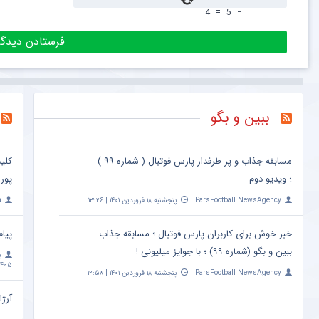
4
=
5
−
ببین و بگو
مسابقه جذاب و پر طرفدار پارس فوتبال ( شماره ۹۹ )
کلی
؛ ویدیو دوم
پور
ParsFootball NewsAgency
پنجشنبه ۱۸ فروردین ۱۴۰۱ | ۱۳:۲۶
a
خبر خوش برای کاربران پارس فوتبال ؛ مسابقه جذاب
پیام
ببین و بگو (شماره ۹۹) ؛ با جوایز میلیونی !
پ
۴۰۵ | ۱۰:۰۹
ParsFootball NewsAgency
پنجشنبه ۱۸ فروردین ۱۴۰۱ | ۱۲:۵۸
آرژا
امشب ساعت 