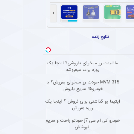
ین ستاره از استقلال قطعی شد + جزئیات
افبک گابنی فصل گذشته تیم فوتبال استقلال به دلیل بسته ماندن پنجره نقل‌وانتقالاتی به ای
›
هاد مجیدی در دبی و انتظار برای پیشنهاد جدید
 پنجاه‌سالگی، دور از هیاهوی فوتبال ایران، روزهای آرامی را در دبی سپری می‌کند و همچنان مق
نتایج زنده
 مدیر سپاهان برای استقلال ، پرسپولیس و تراکتور + جزئیات
رپرست سپاهان گفت : وقتی وارد اردوی تیم شدم، اولین تصویری که در ذهنم ساختم این بود که
ماشینت رو میخوای بفروشی؟ اینجا یک
ل گذشته سپاهان با تمدید یک فصل دیگر در این تیم ماند + عکس
روزه برات میفروشه
سرمربی فصل گذشته سپاهان، با وجود شایعات حضور در پرسپولیس، قرارداد خود را برای یک فص
MVM 315 خودت رو میخوای بفروش؟ با
خودرو45 سریع بفروش
اپتیما رو گذاشتی برای فروش ؟ اینجا یک
روزه بفروش
خودرو کی ام سی j7 خودتو راحت و سریع
بفروشش