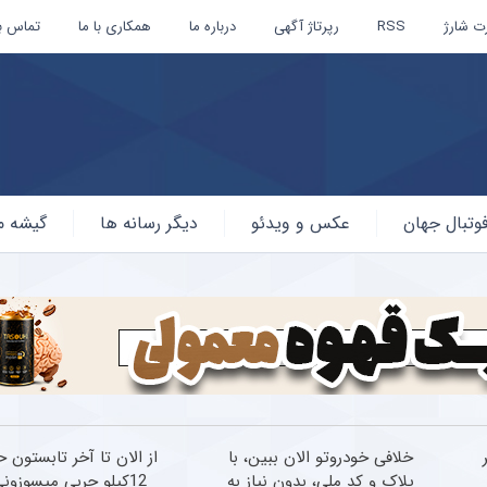
ت شارژ
RSS
رپرتاژ آگهی
درباره ما
همکاری با ما
تماس با
وتبال جهان
عکس و ویدئو
دیگر رسانه ها
گیشه م
ر
خلافی خودروتو الان ببین، با
از الان تا آخر تابستون 
پلاک و کد ملی، بدون نیاز به
12کیلو چربی میسوزونی