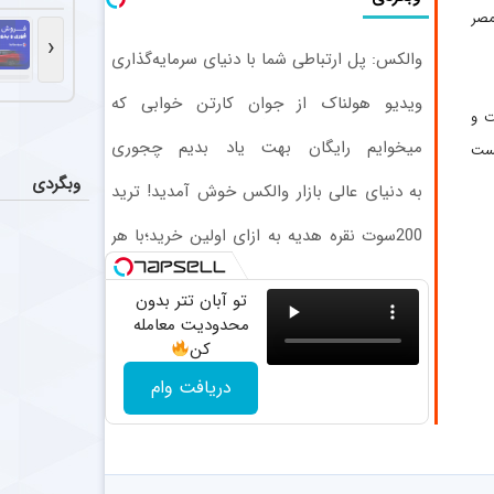
جدایی ا
اخبار
مصر
دیدیه اندونگ ه
‹
والکس: پل ارتباطی شما با دنیای سرمایه‌گذاری
دیجیتال
سکوت فر
اخبار
ویدیو هولناک از جوان کارتن خوابی که
فرهاد مجیدی در
ت و
میلیاردر شد. آموزش رایگان
میخوایم رایگان بهت یاد بدیم چجوری
ای داشت و با ۴ گل شکست
کری سنگین
اخبار
پولدارشی! باور نداری امتحانش مجانیه
وبگردی
به دنیای عالی بازار والکس خوش آمدید! ترید
مهدی کریمیان س
را آغاز کنید!
200سوت نقره هدیه به ازای اولین خرید؛با هر
سرمربی فص
عکس
مبلغی نقره بخر
بیان محمودی، 
تو آبان تتر بدون
محدودیت معامله
کن
دریافت وام