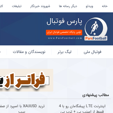
خانه
ویدئو
دیگر رسانه ها
شهروند خبرنگار
تبلیغات
کار
پارس فوتبال
اولین پایگاه تخصصی فوتبال ایران
www.ParsFootball.com
پارس
فوتبال ملی
لیگ برتر
نویسندگان و مقالات
ف
فوتبال
مطالب پیشنهادی
اینترنت LTE پیشگامان رو با 4
ترید XAUUSD با اسپرد از صف
قسط از اسنپ پی + ترب پی
پیپ