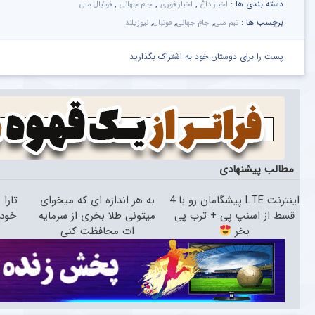
دسته بندی ها :
,
,
,
اخبار داغ
اخبار فوری
جام جهانی
فوتبال ملی
برچسب ها :
,
,
,
تیم ملی
جام جهانی
فوتبال
نیوزیلند
پست را برای دوستان خود به اشتراک بگذارید
مطالب پیشنهادی
اینترنت LTE پیشگامان رو با 4
به هر اندازه ای که میخوای
تارا
قسط از اسنپ پی + ترب پی
میتونی طلا بخری از سرمایه
خودرو۴۵ یک‌روزه
بخر
ات محافظت کنی