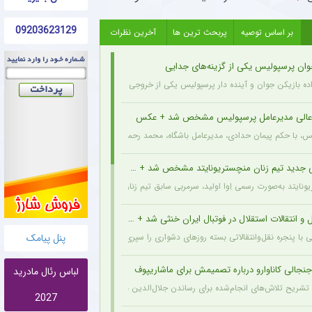
09203623129
بر اساس توصیه
پربحث ترین ها
آخرین نظرات
وان پرسپولیس یکی از گزینه‌های جدایی
اده بازیکن جوان و آینده دار پرسپولیس یکی از خروجی های احتمالی باشگاه به شمار می رود.
عالی مدیرعامل پرسپولیس مشخص شد + عکس
یس، با حکم پیمان حدادی، مدیرعامل باشگاه، محمد رحمان سالاری به عنوان مشاور عالی مدیر
 جدید تیم زنان منچستریونایتد مشخص شد + عکس
ونایتد به‌صورت رسمی اِوا اولید، سرمربی سابق تیم زنان هارتس، را به‌عنوان سرمربی جدید تیم
و انتقالات استقلال در فوتبال ایران خنثی شد + جزئیات
پنل پیامک
ی با پنجره نقل‌وانتقالاتی بسته روزهای دشواری را سپری می‌کند که در همین شرایط، نام سرد
نجالی کاناوارو درباره تصمیمش برای ماشاریپوف
لباس رئال مادرید
 با تشریح تلاش‌های انجام‌شده برای رساندن جلال‌الدین ماشاریپوف به جام جهانی تأکید کرد 
2027