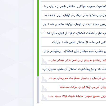
کسوت محبوب هواداران استقلال رامین رضاییان را با خاک یکسان کرد + جزئیات
راجویی ستاره جوان تراکتور در فوتبال ایران ادامه دارد + جزئیات
مربی جدید تیم ملی فوتبال اروگوئه مشخص شد + جزئیات
 نقل و انتقالات استقلال در فوتبال ایران خنثی شد + جزئیات
ایی این ستاره از استقلال قطعی شد + جزئیات
 سنگین مدیر سپاهان برای استقلال ، پرسپولیس و تراکتور + جزئیات
ید ریکاردو ساپینتو بر بی‌نقص بودن تیمش برابر سالزبورگ
قاد تند و تیز پیشکسوت استقلال از عملکرد مدیران آبی + جزئیات
دی کریمیان و پذیرش مسئولیت سرپرستی سپاهان
پیتان اس‌سی ویلا قربانی سرقت مسلحانه
گزاری مجمع عمومی سالیانه شرکت فولاد مبارکه سپاهان
کاری ایمان عالمی با ساکت الهامی در تیم پیکان