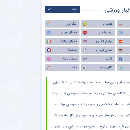
بار ورزشی
همه
فوتسال
لیگ برتر
پرسپولیس
فوتبال جهان
فوتبال انگلیس
فوتبال ایتالیا
منهای فوتبال
بسکتبال
کشتی
ورزش بانوان
گالری فیلم
دکه
م غذایی برای فوتبالیست ها | برنامه غذایی + ۵ انرژی زا
ا باشگاه‌های فوتبال به یک وب‌سایت حرفه‌ای نیاز دارند؟
 وب‌سایت شخصی و سئو در آینده حرفه‌ای فوتبالیست‌ها و مربیان
اره آرسنال خواهان خرید وینیسیوس از رئال مادرید شد
ین خرید قهرمان اروپا ؛ ستاره جوان به پاری سن ژرمن می رود