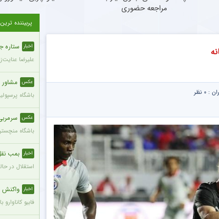
مراجعه حضوری
پربیننده ترین
ستاره ج
اخبار
نه
علیرضا عنایت‌ز
مشاور 
عکس
ران :
۰ نظر
باشگاه پرسپول
سرمربی
عکس
باشگاه منچستری
بمب نقل 
اخبار
استقلال در حال
واکنش ج
اخبار
فابیو کاناوارو