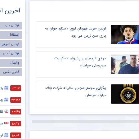
آخرین اخ
فوتبال ملی
اولین خرید قهرمان اروپا ؛ ستاره جوان به
استقلال
پاری سن ژرمن می رود
فوتبال اسپانیا
فوتبال آلمان
مهدی کریمیان و پذیرش مسئولیت
والیبال
سرپرستی سپاهان
گالری عکس
رژی
برگزاری مجمع عمومی سالیانه شرکت فولاد
۲۳:۱۳
مبارکه سپاهان
چر
۲۲:۵۸
نقش
۲۲:۴۹
ست
۱۸:۱۷
اول
۱۸:۰۶