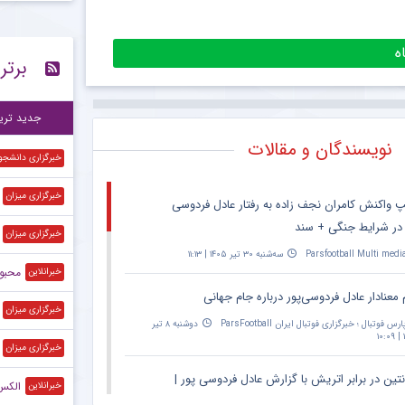
حذف
۱۵:۲۷
برتر
است
۱۵:۲۴
پی
۱۲:۲۷
جدید تری
نویسندگان و مقالات
خبرگزاری دانشجو
خبرگزاری میزان
پ واکنش کامران نجف زاده به رفتار عادل فردوسی
 در شرایط جنگی + سند
خبرگزاری میزان
Parsfootball Multi medi
سه‌شنبه ۳۰ تیر ۱۴۰۵ | ۱۱:۱۳
محبوب‌
خبرانلاین
 معنادار عادل فردوسی‌پور درباره جام جهانی
خبرگزاری میزان
ارس فوتبال ؛ خبرگزاری فوتبال ایران ParsFootball
دوشنبه ۸ تیر
۱
خبرگزاری میزان
نتین در برابر اتریش با گزارش عادل فردوسی پور |
الکس 
خبرانلاین
۲۰:۳۰ – پخش زنده در اپارات اسپرت