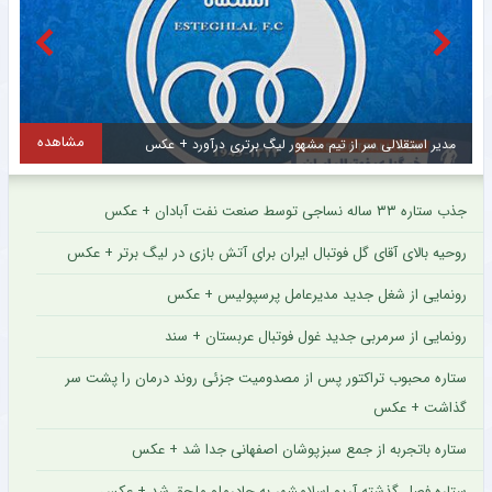
مشاهده
مهدی طارمی برای ستاره اینتر پیام فرستاد + عکس
جذب ستاره ۳۳ ساله نساجی توسط صنعت نفت آبادان + عکس
روحیه بالای آقای گل فوتبال ایران برای آتش بازی در لیگ برتر + عکس
رونمایی از شغل جدید مدیرعامل پرسپولیس + عکس
رونمایی از سرمربی جدید غول فوتبال عربستان + سند
ستاره محبوب تراکتور پس از مصدومیت جزئی روند درمان را پشت سر
گذاشت + عکس
ستاره باتجربه از جمع سبزپوشان اصفهانی جدا شد + عکس
ستاره فصل گذشته آریو اسلامشهر به چادرملو ملحق شد + عکس