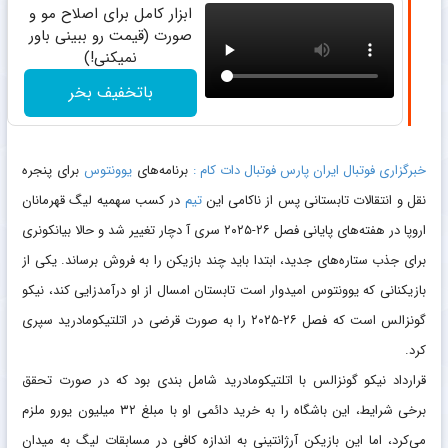
ابزار کامل برای اصلاح مو و
صورت (قیمت رو ببینی باور
نمیکنی!)
باتخفیف بخر
خبرگزاری فوتبال ایران پارس فوتبال دات کام :
برنامه‌های
یوونتوس
برای پنجره
نقل‌ و انتقالات تابستانی پس از ناکامی این
تیم
در کسب سهمیه لیگ قهرمانان
اروپا در هفته‌های پایانی فصل ۲۶-۲۰۲۵ سری آ دچار تغییر شد و حالا بیانکونری
برای جذب ستاره‌های جدید، ابتدا باید چند بازیکن را به فروش برساند. یکی از
بازیکنانی که یوونتوس امیدوار است تابستان امسال از او درآمدزایی کند، نیکو
گونزالس است که فصل ۲۶-۲۰۲۵ را به صورت قرضی در اتلتیکومادرید سپری
کرد.
قرارداد نیکو گونزالس با اتلتیکومادرید شامل بندی بود که در صورت تحقق
برخی شرایط، این باشگاه را به خرید دائمی او با مبلغ ۳۲ میلیون یورو ملزم
می‌کرد، اما این بازیکن آرژانتینی به اندازه کافی در مسابقات لیگ به میدان