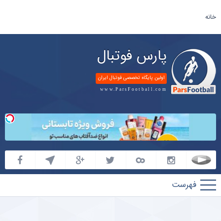
خانه
پارس فوتبال
اولین پایگاه تخصصی فوتبال ایران
www.ParsFootball.com
پارس
فوتبال