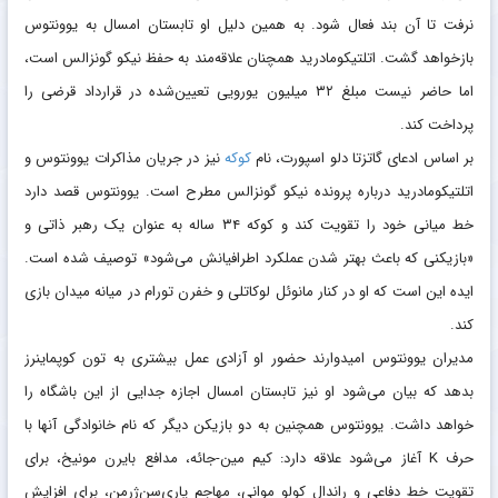
نرفت تا آن بند فعال شود. به همین دلیل او تابستان امسال به یوونتوس
بازخواهد گشت. اتلتیکومادرید همچنان علاقه‌مند به حفظ نیکو گونزالس است،
اما حاضر نیست مبلغ ۳۲ میلیون یورویی تعیین‌شده در قرارداد قرضی را
پرداخت کند.
بر اساس ادعای گاتزتا دلو اسپورت، نام
کوکه
نیز در جریان مذاکرات یوونتوس و
اتلتیکومادرید درباره پرونده نیکو گونزالس مطرح است. یوونتوس قصد دارد
خط میانی خود را تقویت کند و کوکه ۳۴ ساله به عنوان یک رهبر ذاتی و
«بازیکنی که باعث بهتر شدن عملکرد اطرافیانش می‌شود» توصیف شده است.
ایده این است که او در کنار مانوئل لوکاتلی و خفرن تورام در میانه میدان بازی
کند.
مدیران یوونتوس امیدوارند حضور او آزادی عمل بیشتری به تون کوپماینرز
بدهد که بیان می‌شود او نیز تابستان امسال اجازه جدایی از این باشگاه را
خواهد داشت. یوونتوس همچنین به دو بازیکن دیگر که نام خانوادگی آنها با
حرف K آغاز می‌شود علاقه دارد: کیم مین-جائه، مدافع بایرن مونیخ، برای
تقویت خط دفاعی و راندال کولو موانی، مهاجم پاری‌سن‌ژرمن، برای افزایش