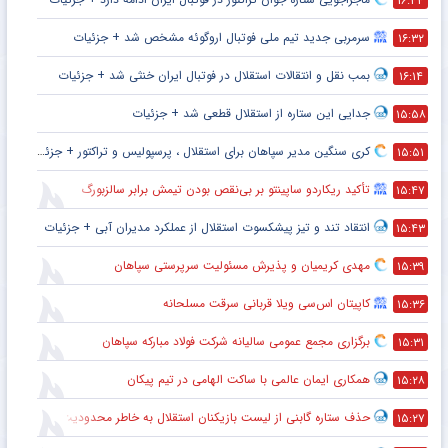
۱۶:۴۴
سرمربی جدید تیم ملی فوتبال اروگوئه مشخص شد + جزئیات
۱۶:۳۲
بمب نقل و انتقالات استقلال در فوتبال ایران خنثی شد + جزئیات
۱۶:۱۴
جدایی این ستاره از استقلال قطعی شد + جزئیات
۱۵:۵۸
کری سنگین مدیر سپاهان برای استقلال ، پرسپولیس و تراکتور + جزئیات
۱۵:۵۱
تأکید ریکاردو ساپینتو بر بی‌نقص بودن تیمش برابر سالزبورگ
۱۵:۴۷
انتقاد تند و تیز پیشکسوت استقلال از عملکرد مدیران آبی + جزئیات
۱۵:۴۳
مهدی کریمیان و پذیرش مسئولیت سرپرستی سپاهان
۱۵:۳۹
کاپیتان اس‌سی ویلا قربانی سرقت مسلحانه
۱۵:۳۶
برگزاری مجمع عمومی سالیانه شرکت فولاد مبارکه سپاهان
۱۵:۳۱
همکاری ایمان عالمی با ساکت الهامی در تیم پیکان
۱۵:۲۸
حذف ستاره گابنی از لیست بازیکنان استقلال به خاطر محدودیت نقل‌وانتقالاتی
۱۵:۲۷