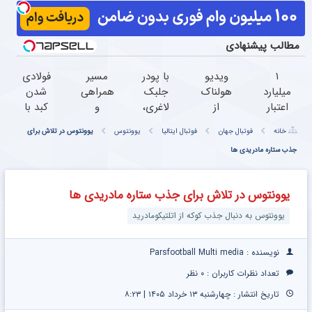
مطالب پیشنهادی
۱
ویدیو
با پودر
مسیر
فولادی
میلیارد
هولناک
جلبک
همراهی
شدن
اعتبار
از
لاغری،
و
کبد با
خرید
جوان
اندام
گزارش
یک
خانه
فوتبال جهان
فوتبال ایتالیا
یوونتوس
یوونتوس در تلاش برای
طلا |
کارتن
خوش
عملکرد
فنجان
بدون
جذب ستاره مادریدی ها
خوابی
فرم آرزو
گروه
نوشیدنی
ضامن
که
نیست!
اسنپ
سم زدا
و چک
میلیاردر
(تخفیف
در ۱۴۰۴
یوونتوس در تلاش برای جذب ستاره مادریدی ها
شد.
جام
آموزش
جهانی)
یوونتوس به دنبال جذب کوکه از اتلتیکومادرید
رایگان
نویسنده : Parsfootball Multi media
تعداد نظرات کاربران :
۰ نظر
تاریخ انتشار : چهارشنبه ۱۳ خرداد ۱۴۰۵ | ۸:۲۳