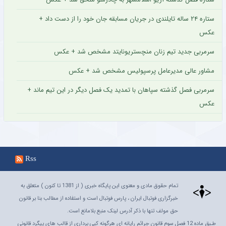
ستاره ۲۴ ساله تایلندی در جریان مسابقه جان خود را از دست داد +
عکس
سرمربی جدید تیم زنان منچستریونایتد مشخص شد + عکس
مشاور عالی مدیرعامل پرسپولیس مشخص شد + عکس
سرمربی فصل گذشته سپاهان با تمدید یک فصل دیگر در این تیم ماند +
عکس
Rss
تمام حقوق مادی و معنوی این پایگاه خبری ( از 1381 تا کنون ) متعلق به
خبرگزاری فوتبال ایران ، پارس فوتبال است و استفاده از مطالب بنا بر قانون
حق مولف تنها با ذکر آدرس لینک منبع بلامانع است.
طـبق ماده 12 فصل سوم قانون جرائم رايانه اي هرگونه کپي برداري از قالب هاي پيگرد قانوني