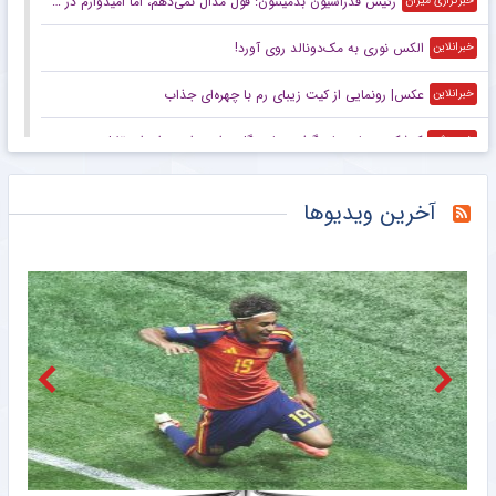
رئیس فدراسیون بدمینتون: قول مدال نمی‌دهم، اما امیدوارم در ناگویا و داکار اتفاقات خوبی بیفتد/ هدف اصلی ما کسب سهمیه المپیک لس‌آنجلس است
خبرگزاری میزان
الکس نوری به مک‌دونالد روی آورد!
خبرانلاین
عکس| رونمایی از کیت زیبای رم با چهره‌ای جذاب
خبرانلاین
کوشکی دوباره جان گرفت؛ پاس گل و امیدواری برای استقلال
خبرورزشی
گران‌ترین دروازه‌بان تاریخ بریتانیا در زمین ولز!
خبرانلاین
آخرین ویدیوها
تونل زمان| تیم ملی با گل‌های علی دایی روی سکو رفت/ زخم کاری ایران بر پیکر بحرین
خبرورزشی
اخراج میلاد محمدی در اولین بازی فیکس
خبرورزشی
با تصمیم فدراسیون بین‌المللی وزنه‌برداری؛ رکورد‌های جهانی یوسفی و نصیری حفظ شد
باشگاه خبرنگاران جوان
بازدید سرپرست فدراسیون پارادوومیدانی از دومین اردوی تیم ملی مردان
خبرگزاری مهر
عکس| اخراج ملی‌پوش فوتبال ایران در ۱۲ دقیقه!
خبرانلاین