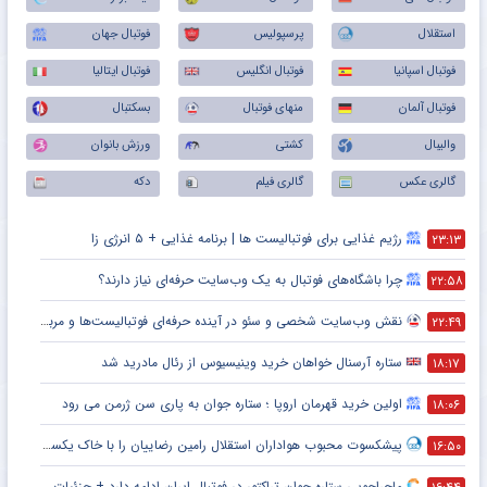
استقلال
پرسپولیس
فوتبال جهان
فوتبال اسپانیا
فوتبال انگلیس
فوتبال ایتالیا
فوتبال آلمان
منهای فوتبال
بسکتبال
والیبال
کشتی
ورزش بانوان
گالری عکس
گالری فیلم
دکه
رژیم غذایی برای فوتبالیست ها | برنامه غذایی + ۵ انرژی زا
۲۳:۱۳
چرا باشگاه‌های فوتبال به یک وب‌سایت حرفه‌ای نیاز دارند؟
۲۲:۵۸
نقش وب‌سایت شخصی و سئو در آینده حرفه‌ای فوتبالیست‌ها و مربیان
۲۲:۴۹
ستاره آرسنال خواهان خرید وینیسیوس از رئال مادرید شد
۱۸:۱۷
اولین خرید قهرمان اروپا ؛ ستاره جوان به پاری سن ژرمن می رود
۱۸:۰۶
پیشکسوت محبوب هواداران استقلال رامین رضاییان را با خاک یکسان کرد + جزئیات
۱۶:۵۰
ماجراجویی ستاره جوان تراکتور در فوتبال ایران ادامه دارد + جزئیات