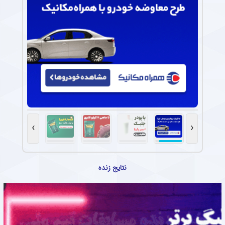
›
‹
نتایج زنده