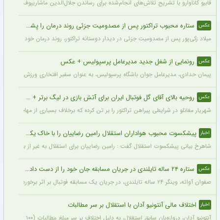
فابیو کاناوارو با تشریح تلاش‌های انجام‌شده برای رساندن جلال‌الدین ماشاریپوف به جام
ستاره محبوب تراکتور پس از مصدومیت جزئی روند درمان را پشت سر گذاشت + عکس
عکس
میلاد زکی‌پور پس از مصدومیت جزئی در دیدار دوستانه تراکتور، روند درمان خود را پشت 
رونمایی از شغل جدید مدیرعامل پرسپولیس + عکس
عکس
پیمان حدادی، مدیرعامل جوان باشگاه پرسپولیس، به عنوان سفیر افتخاری ورزش چوگان ان
روحیه بالای آقای گل فوتبال ایران برای آتش بازی در لیگ برتر + عکس
عکس
شهریار مغانلو در شرایطی پیراهن تراکتور را بر تن کرده که برخلاف بسیاری از مهاجمان نامدا
پیشکسوت محبوب هواداران استقلال رامین رضاییان را با خاک یکسان کرد + جزئیات
اخبار
شاهرخ بیانی پیشکسوت استقلال گفت : رامین رضاییان برای استقلال به غیر از بازار گرمی ک
ستاره ۲۴ ساله تایلندی در جریان مسابقه جان خود را از دست داد + عکس
عکس
صفوان آوائه، وینگر ۲۴ ساله تایلندی، در جریان یک مسابقه فوتبال بر اثر برخورد صاعقه جان خود را از دست داد.
اختلاف مالی آنتونیو آدان با استقلال بر سر مطالبات
اخبار
آنتونیو آدان، دروازه‌بان سابق استقلال، به دلیل اختلاف بر سر مبلغ مطالبات (۱۰۰ تا ۲۰۰ هزار یورو) قصد شکایت از باشگاه را دارد.