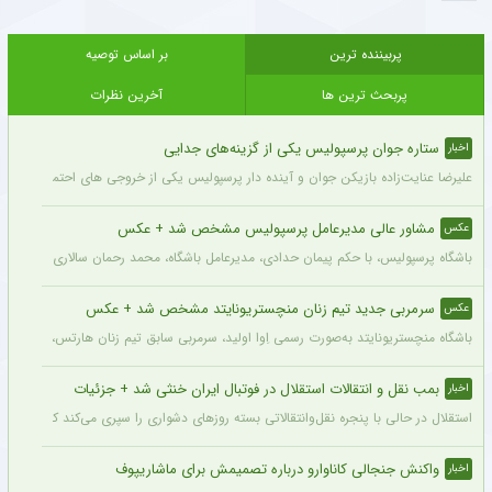
پربیننده ترین
بر اساس توصیه
پربحث ترین ها
آخرین نظرات
ستاره جوان پرسپولیس یکی از گزینه‌های جدایی
اخبار
علیرضا عنایت‌زاده بازیکن جوان و آینده دار پرسپولیس یکی از خروجی های احتمالی باشگاه
مشاور عالی مدیرعامل پرسپولیس مشخص شد + عکس
عکس
باشگاه پرسپولیس، با حکم پیمان حدادی، مدیرعامل باشگاه، محمد رحمان سالاری به عنوان
سرمربی جدید تیم زنان منچستریونایتد مشخص شد + عکس
عکس
باشگاه منچستریونایتد به‌صورت رسمی اِوا اولید، سرمربی سابق تیم زنان هارتس، را به‌عنوا
بمب نقل و انتقالات استقلال در فوتبال ایران خنثی شد + جزئیات
اخبار
استقلال در حالی با پنجره نقل‌وانتقالاتی بسته روزهای دشواری را سپری می‌کند که در همی
واکنش جنجالی کاناوارو درباره تصمیمش برای ماشاریپوف
اخبار