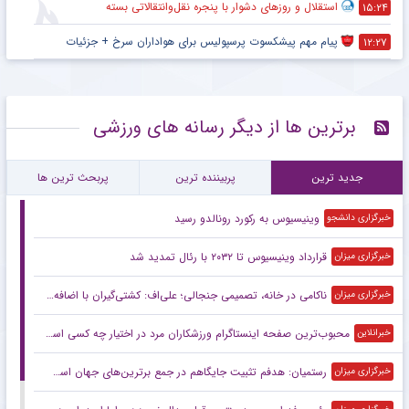
استقلال و روزهای دشوار با پنجره نقل‌وانتقالاتی بسته
۱۵:۲۴
پیام مهم پیشکسوت پرسپولیس برای هواداران سرخ + جزئیات
۱۲:۲۷
برترین ها از دیگر رسانه های ورزشی
جدید ترین
پربیننده ترین
پربحث ترین ها
وینیسیوس به رکورد رونالدو رسید
خبرگزاری دانشجو
قرارداد وینیسیوس تا ۲۰۳۲ با رئال‌ تمدید شد
خبرگزاری میزان
ناکامی در خانه، تصمیمی جنجالی؛ علی‌اف: کشتی‌گیران با اضافه‌وزن از تیم ملی اخراج می‌شوند!
خبرگزاری میزان
محبوب‌ترین صفحه اینستاگرام ورزشکاران مرد در اختیار چه کسی است؟
خبرانلاین
رستمیان: هدفم تثبیت جایگاهم در جمع برترین‌های جهان است/ برای درخشش در هر دو ماده آماده می‌شوم
خبرگزاری میزان