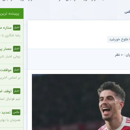
عکس
پربیننده ترین
ستاره محب
اخبار
رضا شکاری با 
تا طلوع خورشید
معمار پرسپول
اخبار
ران :
۰ نظر
برخی اخبار تای
موافقت ه
اخبار
بر اساس آخرین
توقف است
اخبار
تیم فوتبال استقلال تهران امشب در
تمدید ق
عکس
همزمان با نهایی 