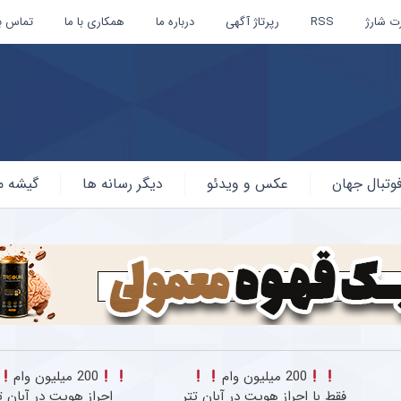
ت شارژ
RSS
رپرتاژ آگهی
درباره ما
همکاری با ما
تماس با
وتبال جهان
عکس و ویدئو
دیگر رسانه ها
گیشه م
200 میلیون وام
200 میلیون وام
فقط با احراز هویت در آبان تتر
احراز هویت در آبان ت