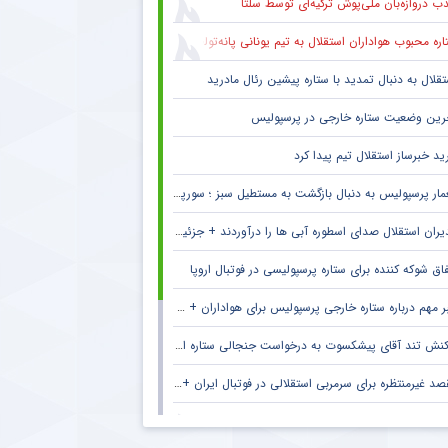
ب دروازه‌بان ملی‌پوش ترکیه‌ای توسط سلتا
ره محبوب هواداران استقلال به تیم یونانی پانه‌تولیکوس پیوست
تقلال به دنبال تمدید با ستاره پیشین رئال مادرید
رین وضعیت ستاره خارجی در پرسپولیس
ید خبرساز استقلال تیم پیدا کرد
ار پرسپولیس به دنبال بازگشت به مستطیل سبز ؛ سورپرایز بزرگ در راه است ؟ + جزئیات
یران استقلال صدای اسطوره آبی ها را درآوردند + جزئیات
فاق شوکه کننده برای ستاره پرسپولیسی در فوتبال اروپا
 مهم درباره ستاره خارجی پرسپولیس برای هواداران + جزئیات
نش تند آقای پیشکسوت به درخواست جنجالی ستاره استقلال + جزئیات
د غیرمنتظره برای سرمربی استقلالی در فوتبال ایران + جزئیات
ام خداحافظی سرمربی سابق الاهلی با هواداران این باشگاه