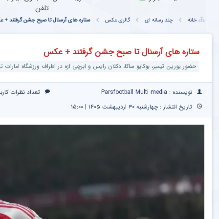
تلفن
خانه
چند رسانه ای
گالری عکس
ستاره های آرسنال تا صبح جشن گرفتند + 
ستاره های آرسنال تا صبح جشن گرفتند + عکس
حضور یورین تیمبر، بوکایو ساکا، دکلان رایس و ابرچی ازه در اطراف ورزشگاه امارات 
نویسنده : Parsfootball Multi media
تعداد نظرات کارب
تاریخ انتشار : چهارشنبه ۳۰ اردیبهشت ۱۴۰۵ | ۱۵:۰۰