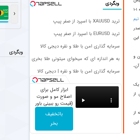
لیس
استفاده 
اخبار
وبگردی
استقلال در دیدار
در شبی پرهیجان و پر از اتفاقات متفاوت و پس از این که منچسترسیتی با نتیجه ۱-۱
‹
تیم
ترید XAUUSD با اسپرد از صفر پیپ
اتفاق شو
اخبار
صدر
میلاد محمدی چپ
ترید EURUSD با اسپرد از صفر پیپ
این
سرمایه گذاری امن با طلا و نقره دیجی کالا
پایان هم
اخبار
وبگردی
پرونده ادامه ح
ن و
به هر اندازه ای که میخوای میتونی طلا بخری
از سرمایه ات محافظت کنی
آن،
واکنش تند
اخبار
سرمایه گذاری امن با طلا و نقره | دیجی کالا
شاهرخ بیانی پیشکسوت استقلال 
 یک
ابزار کامل برای
 از
اصلاح مو و صورت
(قیمت رو ببینی باور
نمیکنی!)
 از
باتخفیف
این
بخر