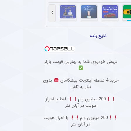
مجدد استقلال از سه ستاره مرکزی در بازی دوستانه
 دوستانه مقابل استقلال خوزستان بار دیگر با سه مدافع مرکزی به میدان رفت تا مشخص شود سهراب بختیاری‌
›
که کننده برای ستاره پرسپولیسی در فوتبال اروپا
‌ پای پیشین پرسپولیس در نخستین حضور ثابت در ترکیب بوراتس بانیا لوکا اتفاق شوکه کننده
نتایج زنده
کاری رضاییان با استقلال و آغاز مسیر تازه
ضور رامین رضاییان در استقلال بسته شد و حالا او باید در فصل منتهی به جام ملت‌های آسیا فو
فروش خودروی شما به بهترین قیمت بازار
 آقای پیشکسوت به درخواست جنجالی ستاره استقلال + جزئیات
گفت : بازیکنی که سالی یک گل می‌زند با او قرارداد ۲۰۰ میلیاردی می‌بندند و این بازیکن «ناز» هم می‌کند که اگر فلان قدر ندهید قهر می‌کنم.
خرید 4 قسطه اینترنت پیشگامان
بدون
نیاز به تلفن
200 میلیون وام
فقط با احراز
هویت در آبان تتر
200 میلیون وام
با احراز هویت
در آبان تتر