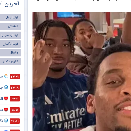
آخرین اخ
فوتبال ملی
استقلال
فوتبال اسپانیا
فوتبال آلمان
والیبال
گالری عکس
ست
۲۳:۳۱
چر
۲۳:۱۸
اقد
۲۳:۱۱
نه 
۱۸:۱۱
نگر
۱۷:۵۱