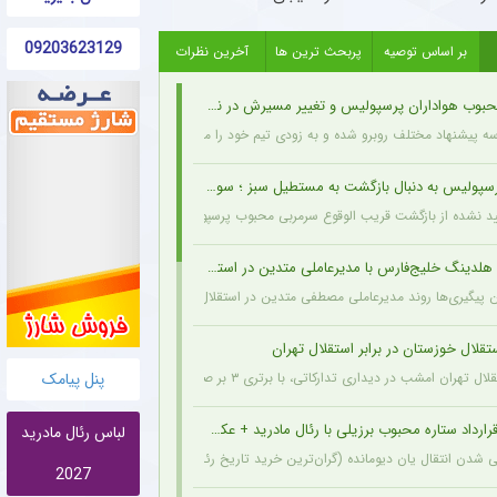
09203623129
بر اساس توصیه
پربحث ترین ها
آخرین نظرات
وب هواداران پرسپولیس و تغییر مسیرش در نقل‌وانتقالات
سه پیشنهاد مختلف روبرو شده و به زودی تیم خود را معرفی خواهد کرد.
یس به دنبال بازگشت به مستطیل سبز ؛ سورپرایز بزرگ در راه است ؟ + جزئیات
ید نشده از بازگشت قریب الوقوع سرمربی محبوب پرسپولیسی‌ها به دنیای فوتبال خبر می‌دهد.
لدینگ خلیج‌فارس با مدیرعاملی متدین در استقلال
 پیگیری‌ها روند مدیرعاملی مصطفی متدین در استقلال به طور کامل طی شده و هلدینگ خلیج‌
قلال خوزستان در برابر استقلال تهران
 دیداری تدارکاتی، با برتری ۳ بر صفر برابر استقلال خوزستان، با دبل سعید سحرخیزان و گل یاسر آسانی پیروز شد.
پنل پیامک
رارداد ستاره محبوب برزیلی با رئال مادرید + عکس
لباس رئال مادرید
شدن انتقال یان دیومانده (گران‌ترین خرید تاریخ رئال مادرید)، تمدید قرارداد وینیسیوس جونیور تا ۲۰۳۲ نیز
2027