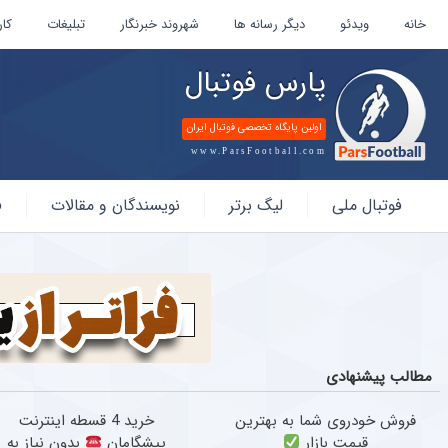
خانه
ویدئو
دیگر رسانه ها
شهروند خبرنگار
تبلیغات
کار
پارس فوتبال
اولین پایگاه تخصصی فوتبال ایران
www.ParsFootball.com
پارس
فوتبال ملی
لیگ برتر
نویسندگان و مقالات
ف
فوتبال
مطالب پیشنهادی
فروش خودروی شما به بهترین
خرید 4 قسطه اینترنت
قیمت بازار
پیشگامان
بدون نیاز به