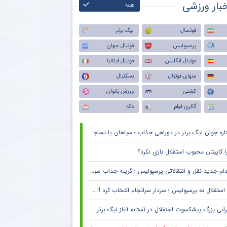
بار ورزشی
همه
فوتسال
لیگ برتر
پرسپولیس
فوتبال جهان
فوتبال انگلیس
فوتبال ایتالیا
منهای فوتبال
بسکتبال
کشتی
ورزش بانوان
گالری فیلم
دکه
اره جوان لیگ برتر در دوراهی جذاب ؛ سپاهان یا نساجی ؟
ا کاپیتان محبوب استقلال بازی نکرد؟
ام جدید نقل و انتقالاتی پرسپولیس ؛ گزینه جذاب سرخپوش می شود؟
استقلال نه پرسپولیس ؛ سردار سرانجام انتخاب کرد !! + جزئیات
انی بزرگ پیشکسوت استقلال در آستانه آغاز لیگ برتر + جزئیات