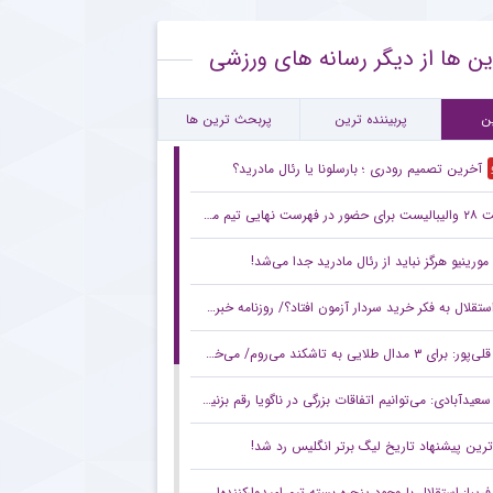
ایت ستاره چلسی از آمدن ژابی آلونسو
ین ها از دیگر رسانه های ورزشی
ط جالب آندره‌آ کامبیاسو برای ترک یوونتوس
تفاده مجدد استقلال از سه ستاره مرکزی در بازی دوستانه
ن
پربیننده ترین
پربحث ترین ها
آخرین تصمیم رودری ؛ بارسلونا یا رئال مادرید؟
در فهرست نهایی تیم ملی
مورینیو هرگز نباید از رئال مادرید جدا می‌شد!
تقلال به فکر خرید سردار آزمون افتاد؟/ روزنامه خبرورزشی شنبه را ببینید
قلی‌پور: برای ۳ مدال طلایی به تاشکند می‌روم/ می‌خواهیم بر بام آسیا بایستیم
سعیدآبادی: می‌توانیم اتفاقات بزرگی در ناگویا رقم بزنیم/ شاید حریفانم از سبک مبارزه من شگفت‌زده شوند
ترین پیشنهاد تاریخ لیگ برتر انگلیس رد شد!
فریبا: استقلال با وجود پنجره بسته تیم امیدوارکننده‌ای نشان داد/ لیگ امسال قابل پیش‌بینی نیست