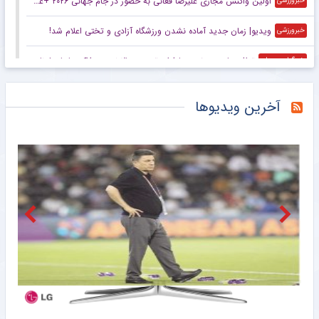
اولین واکنش مجازی علیرضا فغانی به حضور در جام جهانی ۲۰۲۶ +عکس
خبرورزشی
ویدیو| زمان جدید آماده نشدن ورزشگاه آزادی و تختی اعلام شد!
خبرورزشی
توافق پاری‌سن‌ژرمن با فران تورس؛ حالا نوبت مذاکره با بارسلوناست
خبرگزاری میزان
بازی‌های سرخابی‌ها به شهرقدس رفت/ استقلال خوزستان به تهران بازگشت
باشگاه خبرنگاران جوان
آخرین ویدیوها
هافبک سابق پرسپولیس در پیکان
خبرانلاین
فنرباغچه مذاکرات را کلید زد؛ ستاره بلژیکی در آستانه ترک ناپولی
خبرورزشی
مربی خارجی استقلال قرادادش را تمدید کرد
خبرورزشی
هدف جدید آرسنال پس از وینیسیوس؛ ستاره یوونتوس در تیررس توپچی‌ها
خبرورزشی
عملکرد فدراسیون بدمینتون در مجمع سالیانه تأیید شد
خبرگزاری دانشجو