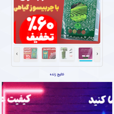
›
‹
نتایج زنده