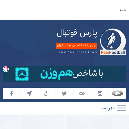
خانه
پارس فوتبال
اولین پایگاه تخصصی فوتبال ایران
www.ParsFootball.com
پارس
فوتبال