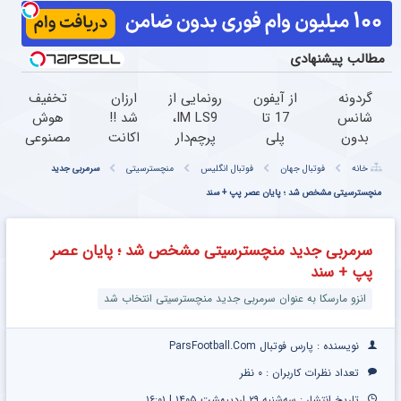
مطالب پیشنهادی
گردونه
از آیفون
رونمایی از
ارزان
تخفیف
شانس
17 تا
IM LS9،
شد !!
هوش
بدون
پلی
پرچم‌دار
اکانت
مصنوعی
پوچ از
استیشن
فوق‌لوکس
هوش
پرمیوم
خانه
فوتبال جهان
فوتبال انگلیس
منچسترسیتی
سرمربی جدید
PS5 تا
5
EREV
مصنوعی
میخوای
آیفون17
|
منچسترسیتی مشخص شد ؛ پایان عصر پپ + سند
وارد بازار
با
؟ثبت
و بیت
گردونه
ایران شد
تخفیف
نام کن
کوین
بچرخون
ویژه!
سرمربی جدید منچسترسیتی مشخص شد ؛ پایان عصر
جایزه
پپ + سند
ببر
انزو مارسکا به عنوان سرمربی جدید منچسترسیتی انتخاب شد
نویسنده : پارس فوتبال ParsFootball.Com
تعداد نظرات کاربران :
۰ نظر
تاریخ انتشار : سه‌شنبه ۲۹ اردیبهشت ۱۴۰۵ | ۱۶:۰۱