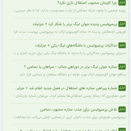
چرا کاپیتان محبوب استقلال بازی نکرد؟
اخبار
روزبه چشمی با وجود اینکه مشکلی از بابت مصدومیت ندارد، اما با نظر سرمربی استقلال در
پرسپولیس پدیده جوان لیگ برتر را شکار کرد + جزئیات
اخبار
کوروش اژدهاکش پدیده ۱۸ ساله آلومینیوم اراک به پرسپولیس پیوست. مدت قرارداد اژدهاکش با پرسپولیس به مدت ۴ سال است.
مذاکرات پرسپولیس با باشگاه‌های لیگ یکی + جزئیات
اخبار
مدیران پرسپولیس مذاکراتی را با حدود ۵ باشگاه لیگ یکی برای خرید امتیاز و تشکیل تیم «ب» آغاز کرده‌اند.
ستاره جوان لیگ برتر در دوراهی جذاب ؛ سپاهان یا نساجی ؟
اخبار
مدافع جوان آلومینیوم اراک مورد توجه دو باشگاه سپاهان و نساجی قرار دارد.
شماره پیراهن ستاره های استقلال در فصل جدید اعلام شد + جزئیات
اخبار
طبق تصاویری که رسانه رسمی استقلالی‌ها منتشر کرده، می‌توان شماره بازیکنان این تیم ر
تلاش پرسپولیس برای جذب ستاره محبوب نساجی
اخبار
پرسپولیس همچنان برای جذب دانیال ایری از نساجی تلاش می‌کند، اما مخالفت نساجی 
اعلام تیم جدید ستاره محبوب هواداران تیم فوتبال پرسپولیس طی ۴۸ ساعت آینده
اخبار