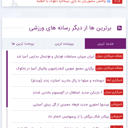
واکنش منصوریان به بازی نیمه‌کاره دهوک با الطلبه
۱۱:۱۸
برترین ها از دیگر رسانه های ورزشی
جدید ترین
پربیننده ترین
پربحث ترین ها
ایران میزبان مسابقات فوتبال و فوتسال مدارس آسیا شد
باشگاه خبرنگاران جوان
برگزاری مجمع عمومی کنفدراسیون والیبال آسیا در بانکوک
باشگاه خبرنگاران جوان
دیومانده و سیلوا با رئال مادرید استارت زدند (ویدئو)
خبرگزاری ایلنا
۲ بازیکن جدید استقلال در آلومینیوم ماندنی شدند
خبرگزاری میزان
ویدیو| استوری جدید فرهاد مجیدی از گل زیبای آسیایی
خبرورزشی
پیکان شکار بزرگش را از پرسپولیس انجام داد
خبرورزشی