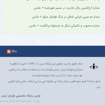
ستاره آرژانتینی رئال مادرید در مسیر فیورنتینا + عکس
دیدار دو مربی ایرانی شاغل در لیگ فوتبال عراق + عکس
ستاره محبوب و تکنیکی دیگر به بارسلونا برنگشت + عکس
Rss
تمام حقوق مادی و معنوی این پایگاه خبری ( از 1381 تا کنون ) متعلق به
خبرگزاری فوتبال ایران ، پارس فوتبال است و استفاده از مطالب بنا بر قانون
حق مولف تنها با ذکر آدرس لینک منبع بلامانع است.
طـبق ماده 12 فصل سوم قانون جرائم رايانه اي هرگونه کپي برداري از قالب هاي پيگرد قانوني
دارد
اولين پايگاه تخصصي فوتبال ايران
www.ParsFootball.com