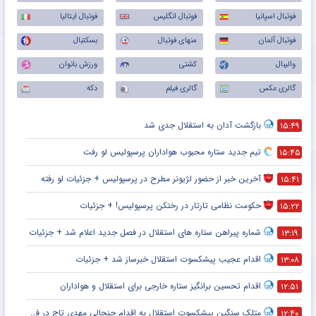
فوتبال اسپانیا
فوتبال انگلیس
فوتبال ایتالیا
فوتبال آلمان
منهای فوتبال
بسکتبال
والیبال
کشتی
ورزش بانوان
گالری عکس
گالری فیلم
دکه
بازگشت آدان به استقلال جدی شد
۱۵:۴۹
تیم جدید ستاره محبوب هواداران پرسپولیس لو رفت
۱۵:۴۵
آخرین خبر از حضور لژیونر مطرح در پرسپولیس + جزئیات لو رفته
۱۵:۴۱
حکومت نظامی تارتار در رختکن پرسپولیس! + جزئیات
۱۵:۲۲
شماره پیراهن ستاره های استقلال در فصل جدید اعلام شد + جزئیات
۱۳:۱۹
اقدام عجیب پیشکسوت استقلال خبرساز شد + جزئیات
۱۳:۰۸
اقدام تحسین برانگیز ستاره خارجی برای استقلال و هواداران
۱۲:۵۱
متلک سنگین پیشکسوت استقلال به اقدام جنجالی مهدی تاج در فدراسیون فوتبال
۱۲:۴۰