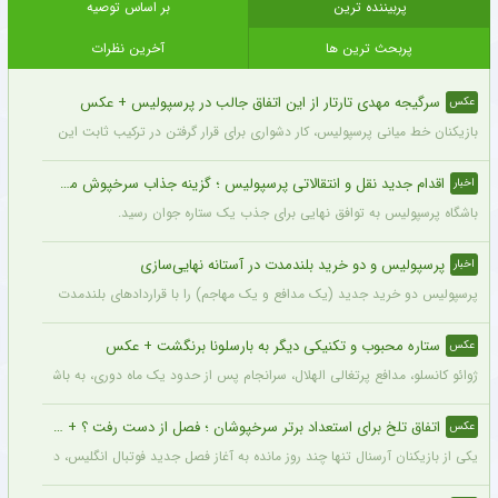
پربیننده ترین
بر اساس توصیه
پربحث ترین ها
آخرین نظرات
سرگیجه مهدی تارتار از این اتفاق جالب در پرسپولیس + عکس
عکس
بازیکنان خط میانی پرسپولیس، کار دشواری برای قرار گرفتن در ترکیب ثابت این تیم خواه
اقدام جدید نقل و انتقالاتی پرسپولیس ؛ گزینه جذاب سرخپوش می شود؟
اخبار
باشگاه پرسپولیس به توافق نهایی برای جذب یک ستاره جوان رسید.
پرسپولیس و دو خرید بلندمدت در آستانه نهایی‌سازی
اخبار
پرسپولیس دو خرید جدید (یک مدافع و یک مهاجم) را با قراردادهای بلندمدت نهایی کرده و ا
ستاره محبوب و تکنیکی دیگر به بارسلونا برنگشت + عکس
عکس
ژوائو کانسلو، مدافع پرتغالی الهلال، سرانجام پس از حدود یک ماه دوری، به باشگاه عربست
اتفاق تلخ برای استعداد برتر سرخپوشان ؛ فصل از دست رفت ؟ + عکس
عکس
یکی از بازیکنان آرسنال تنها چند روز مانده به آغاز فصل جدید فوتبال انگلیس، دچار مصد