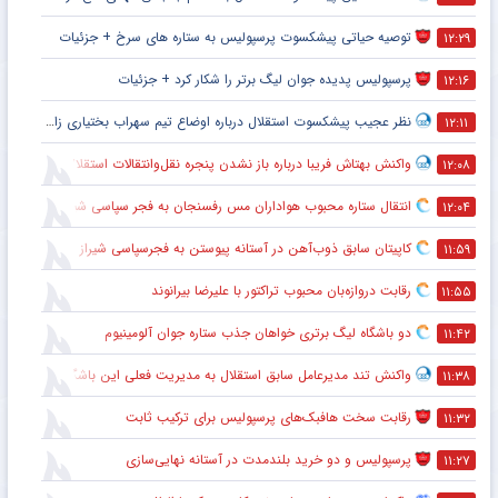
توصیه حیاتی پیشکسوت پرسپولیس به ستاره های سرخ + جزئیات
۱۲:۲۹
پرسپولیس پدیده جوان لیگ برتر را شکار کرد + جزئیات
۱۲:۱۶
نظر عجیب پیشکسوت استقلال درباره اوضاع تیم سهراب بختیاری زاده + جزئیات
۱۲:۱۱
واکنش بهتاش فریبا درباره باز نشدن پنجره نقل‌وانتقالات استقلال
۱۲:۰۸
انتقال ستاره محبوب هواداران مس رفسنجان به فجر سپاسی شیراز
۱۲:۰۴
کاپیتان سابق ذوب‌آهن در آستانه پیوستن به فجرسپاسی شیراز
۱۱:۵۹
رقابت دروازه‌بان محبوب تراکتور با علیرضا بیرانوند
۱۱:۵۵
دو باشگاه لیگ برتری خواهان جذب ستاره جوان آلومینیوم
۱۱:۴۲
واکنش تند مدیرعامل سابق استقلال به مدیریت فعلی این باشگاه
۱۱:۳۸
رقابت سخت هافبک‌های پرسپولیس برای ترکیب ثابت
۱۱:۳۲
پرسپولیس و دو خرید بلندمدت در آستانه نهایی‌سازی
۱۱:۲۷