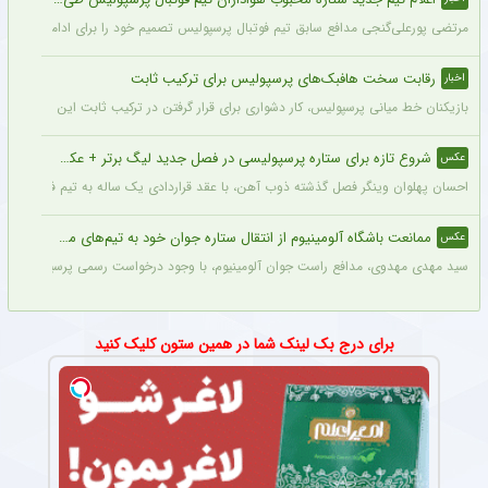
مرتضی پورعلی‌گنجی مدافع سابق تیم فوتبال پرسپولیس تصمیم خود را برای ادامه فوتبال د
رقابت سخت هافبک‌های پرسپولیس برای ترکیب ثابت
اخبار
بازیکنان خط میانی پرسپولیس، کار دشواری برای قرار گرفتن در ترکیب ثابت این تیم خواه
شروع تازه برای ستاره پرسپولیسی در فصل جدید لیگ برتر + عکس
عکس
احسان پهلوان وینگر فصل گذشته ذوب آهن، با عقد قراردادی یک ساله به تیم فجر شهید
ممانعت باشگاه آلومینیوم از انتقال ستاره جوان خود به تیم‌های مدعی + عکس
عکس
سید مهدی مهدوی، مدافع راست جوان آلومینیوم، با وجود درخواست رسمی پرسپولیس، سپاهان 
برای درج بک لینک شما در همین ستون کلیک کنید