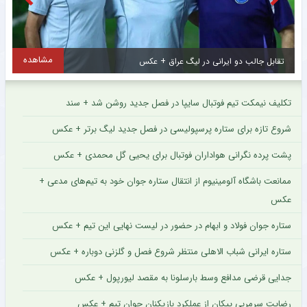
مشاهده
تقابل جالب دو ایرانی در لیگ عراق + عکس
ا
تکلیف نیمکت تیم فوتبال سایپا در فصل جدید روشن شد + سند
شروع تازه برای ستاره پرسپولیسی در فصل جدید لیگ برتر + عکس
پشت پرده نگرانی هواداران فوتبال برای یحیی گل محمدی + عکس
ممانعت باشگاه آلومینیوم از انتقال ستاره جوان خود به تیم‌های مدعی +
عکس
ستاره جوان فولاد و ابهام در حضور در لیست نهایی این تیم + عکس
ستاره ایرانی شباب الاهلی منتظر شروع فصل و گلزنی دوباره + عکس
جدایی قرضی مدافع وسط بارسلونا به مقصد لیورپول + عکس
رضایت سرمربی پیکان از عملکرد بازیکنان جوان تیم + عکس