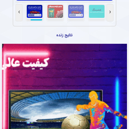
›
‹
نتایج زنده