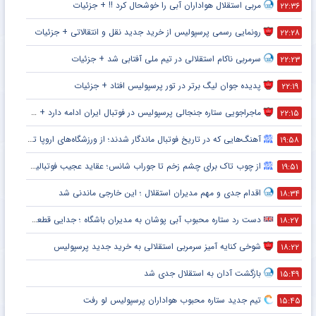
مربی استقلال هواداران آبی را خوشحال کرد !! + جزئیات
۲۲:۳۶
رونمایی رسمی پرسپولیس از خرید جدید نقل و انتقالاتی + جزئیات
۲۲:۲۸
سرمربی ناکام استقلالی در تیم ملی آفتابی شد + جزئیات
۲۲:۲۳
پدیده جوان لیگ برتر در تور پرسپولیس افتاد + جزئیات
۲۲:۱۹
ماجراجویی ستاره جنجالی پرسپولیس در فوتبال ایران ادامه دارد + جزئیات
۲۲:۱۵
آهنگ‌هایی که در تاریخ فوتبال ماندگار شدند؛ از ورزشگاه‌های اروپا تا جام جهانی
۱۹:۵۸
از چوب تاک برای چشم زخم تا جوراب شانس؛ عقاید عجیب فوتبالیست‌ها!
۱۹:۵۱
اقدام جدی و مهم مدیران استقلال ؛ این خارجی ماندنی شد
۱۸:۳۴
دست رد ستاره محبوب آبی پوشان به مدیران باشگاه ؛ جدایی قطعی است !
۱۸:۲۷
شوخی کنایه آمیز سرمربی استقلالی به خرید جدید پرسپولیس
۱۸:۲۲
بازگشت آدان به استقلال جدی شد
۱۵:۴۹
تیم جدید ستاره محبوب هواداران پرسپولیس لو رفت
۱۵:۴۵