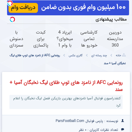
مطالب پیشنهادی
دوربین
کارشناسی
ایرپاد 4
کبدت
با
مداربسته
تمامی
میخوای؟
برای
دمنوش
360
خودرو ها
با وام 1
پاکسازی
سمزدای
درجه |
فقط با
ساله
سموم به
کبد
خانه
چند رسانه ای
گالری عکس
رونمایی AFC از نامزد های توپ طلای لیگ
نصب
1,500,000
تکنولایف
این
همیشه
آسان و
نخبگان آسیا + سند
تومان
بخر
دمنوش
سالم
راحت
گیاهی
باش
نیاز داره
رونمایی AFC از نامزد های توپ طلای لیگ نخبگان آسیا +
سند
کنفدراسیون فوتبال آسیا نامزدهای بهترین بازیکن فصل لیگ نخبگان را اعلام
کرد
نویسنده : پارس فوتبال ParsFootball.Com
تعداد نظرات کاربران :
۰ نظر