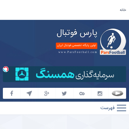
خانه
پارس فوتبال
اولین پایگاه تخصصی فوتبال ایران
www.ParsFootball.com
پارس
فوتبال