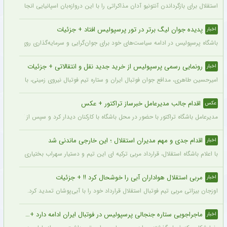
استقلال برای بازگرداندن آنتونیو آدان مذاکراتی را با این دروازه‌بان اسپانیایی انجام داده و قرار است مذاکرات اوایل هفته نهایی شود. آدان
پدیده جوان لیگ برتر در تور پرسپولیس افتاد + جزئیات
اخبار
باشگاه پرسپولیس در ادامه سیاست‌های خود برای جوان‌گرایی و سرمایه‌گذاری روی استعدادهای آینده فوتبال ایران، ک
رونمایی رسمی پرسپولیس از خرید جدید نقل و انتقالاتی + جزئیات
اخبار
امیرحسین طاهری، مدافع جوان فوتبال ایران و ستاره تیم فوتبال نیروی زمینی، با قرارداد
اقدام جالب مدیرعامل خبرساز تراکتور + عکس
عکس
مدیرعامل باشگاه تراکتور با حضور در محل باشگاه با کارکنان دیدار کرد و سپس از کمپ تمری
اقدام جدی و مهم مدیران استقلال ؛ این خارجی ماندنی شد
اخبار
با اعلام باشگاه استقلال، قرارداد مربی ترکیه ای این تیم و دستیار سهراب بختیاری زاده تمد
مربی استقلال هواداران آبی را خوشحال کرد !! + جزئیات
اخبار
اوزجان بیزاتی مربی تیم فوتبال استقلال قرارداد خود را با آبی‌پوشان تمدید کرد.
ماجراجویی ستاره جنجالی پرسپولیس در فوتبال ایران ادامه دارد + جزئیات
اخبار