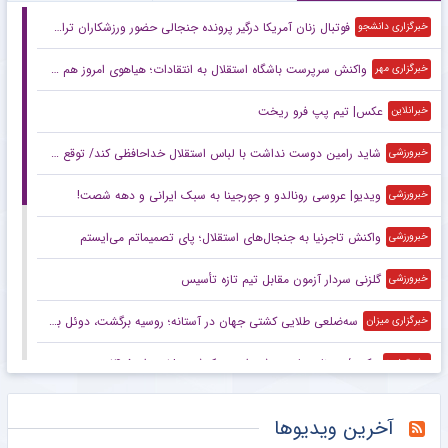
فوتبال زنان آمریکا درگیر پرونده جنجالی حضور ورزشکاران تراجنسیتی
خبرگزاری دانشجو
واکنش سرپرست باشگاه استقلال به انتقادات؛ هیاهوی امروز هم می‌گذرد!
خبرگزاری مهر
عکس| تیم پپ فرو ریخت
خبرانلاین
شاید رامین دوست نداشت با لباس استقلال خداحافظی کند/ توقع چندانی از این استقلال نداریم/ این پنجره بسته حاصل شوک‌های مدیریتی است
خبرورزشی
ویدیو| عروسی رونالدو و جورجینا به سبک ایرانی و دهه شصت!
خبرورزشی
واکنش تاجرنیا به جنجال‌های استقلال؛ پای تصمیماتم می‌ایستم
خبرورزشی
گلزنی سردار آزمون مقابل تیم تازه تأسیس
خبرورزشی
سه‌ضلعی طلایی کشتی جهان در آستانه؛ روسیه برگشت، دوئل بزرگ ایران و آمریکا
خبرگزاری میزان
عکس/ روزنامه‌های ورزشی امروز یک‌شنبه ۱۸ مرداد ۱۴۰۵
مشرق نیوز
دیوار طارمی جلوی عربستان
مشرق نیوز
آخرین ویدیوها
دلیل جدایی رامین رضاییان از استقلال چه بود؟/ سه جام سخت پیش روی آبی‌ها
خبرگزاری مهر