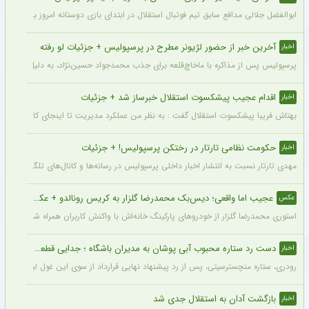
ابوالفضل جلالی مدافع سابق تیم فوتبال استقلال در ابتدای بازی دوستانه امروز با آلومینی
آخرین خبر از حضور لژیونر مطرح در پرسپولیس + جزئیات لو رفته
اخبار
پرسپولیس پس از مذاکره با ماخاچ‌قلعه برای جذب محمدجواد حسین‌نژاد، به دلیل رقم رضای
اقدام عجیب پیشکسوت استقلال خبرساز شد + جزئیات
اخبار
بهتاش فریبا پیشکسوت استقلال گفت : به نظر من عملکرد مدیریت تا اینجای کار قابل قبول 
حکومت نظامی تارتار در رختکن پرسپولیس! + جزئیات
اخبار
مهدی تارتار نسبت به انتشار اخبار داخلی پرسپولیس در رسانه‌ها و کانال‌های تلگرامی عصبا
عجیب اما واقعی؛ دیس‌بک محمدرضا گلزار به کریس رونالدو + عکس
عکس
استوری محمدرضا گلزار از خودروهای پارکینگ خانه‌اش با واکنش کاربران همراه شده و برخی 
دست رد ستاره محبوب آبی پوشان به مدیران باشگاه ؛ جدایی قطعی است !
اخبار
رودری، ستاره منچسترسیتی، پس از رد پیشنهاد نهایی قرارداد از سوی این غول لیگ برتری،
بازگشت آدان به استقلال جدی شد
اخبار