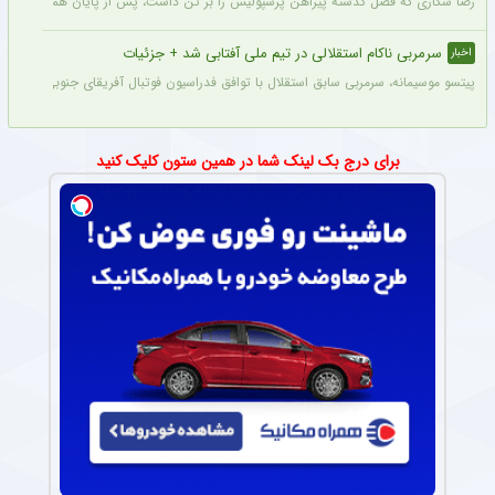
رضا شکاری که فصل گذشته پیراهن پرسپولیس را بر تن داشت، پس از پایان همکاری با این
سرمربی ناکام استقلالی در تیم ملی آفتابی شد + جزئیات
اخبار
پیتسو موسیمانه، سرمربی سابق استقلال با توافق فدراسیون فوتبال آفریقای جنوبی به‌عنو
برای درج بک لینک شما در همین ستون کلیک کنید