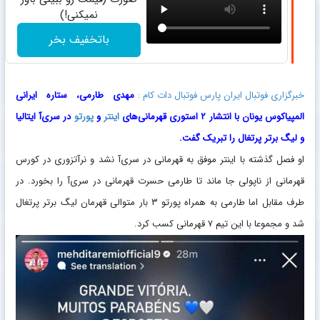
نمیکنی!)
باتخفیف بخر
خبرگزاری فوتبال ایران پارس فوتبال دات کام :
مهدی طارمی، ستاره ایرانی
المپیاکوس
یونان با انتشار ۲ استوری قهرمانی‌های
اینتر
و
پورتو
در سری‌آ ایتالیا
و لیگ برتر پرتغال را تبریک گفت.
او فصل گذشته با اینتر موفق به قهرمانی در سری‌آ نشد و نرآتزوری در کورس
قهرمانی از ناپولی جا ماند تا طارمی حسرت قهرمانی در سری‌آ را بخورد. در
طرف مقابل اما طارمی به همراه پورتو ۳ بار متوالی قهرمان لیگ برتر پرتغال
شد و مجموعا با این تیم ۷ قهرمانی کسب کرد.