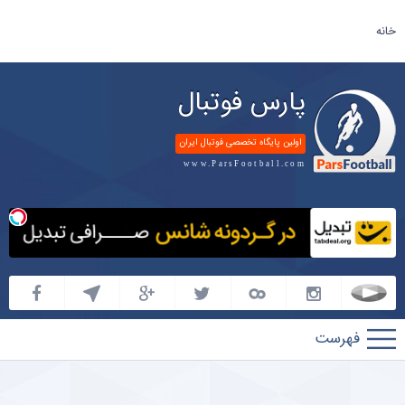
خانه
پارس فوتبال
اولین پایگاه تخصصی فوتبال ایران
www.ParsFootball.com
پارس
فوتبال