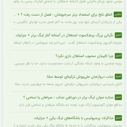
موسی جنپو، وینگر مالیایی فصل گذشته استقلال، با امضای قرارداد رسمی به پانتولیکوس یونا
اتفاق تلخ برای استعداد برتر سرخپوشان ؛ فصل از دست رفت ؟ + عکس
عکس
یکی از بازیکنان آرسنال تنها چند روز مانده به آغاز فصل جدید فوتبال انگلیس، دچار مصد
نگرانی بزرگ پیشکسوت استقلال در آستانه آغاز لیگ برتر + جزئیات
اخبار
علیرضا اکبرپور پیشکسوت استقلال گفت : نمی‌دانم چه سرنوشتی در انتظار استقلال است، 
چرا کاپیتان محبوب استقلال بازی نکرد؟
اخبار
روزبه چشمی با وجود اینکه مشکلی از بابت مصدومیت ندارد، اما با نظر سرمربی استقلال در
جذب دروازه‌بان ملی‌پوش ترکیه‌ای توسط سلتا
اخبار
آلتای باییندیر، دروازه‌بان ملی‌پوش ترکیه‌ای، امرروز جمعه به چهارمین خرید سلتا برای فصل ۲۷-۲۰۲۶ تبدیل شد.
ستاره جوان لیگ برتر در دوراهی جذاب ؛ سپاهان یا نساجی ؟
اخبار
مدافع جوان آلومینیوم اراک مورد توجه دو باشگاه سپاهان و نساجی قرار دارد.
مذاکرات پرسپولیس با باشگاه‌های لیگ یکی + جزئیات
اخبار
مدیران پرسپولیس مذاکراتی را با حدود ۵ باشگاه لیگ یکی برای خرید امتیاز و تشکیل تیم «ب» آغاز کرده‌اند.