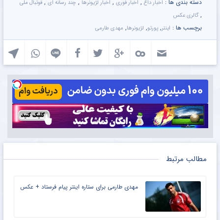
دسته بندی ها :
,
,
,
,
اخبار داغ
اخبار فوری
اخبار لژیونرها
چند رسانه ای
فوتبال ملی
,
گالری عکس
برچسب ها :
,
,
,
اینتر
پورتو
لژیونرها
مهدی طارمی
مطالب مرتبط
مهدی طارمی برای ستاره اینتر پیام فرستاد + عکس