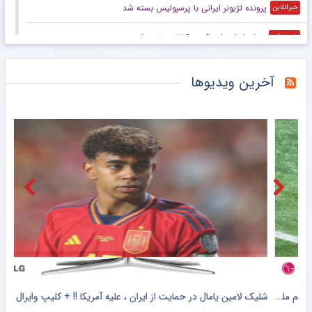
پرونده لژیونر ایرانی با پرسپولیس بسته شد
خبرانلاین
ستاره ایرانی اسنوکر به ۱۶تای برتر جهان رسید
خبرورزشی
چوب مورینیو بر سر ستاره‌های رئال/ با این ۳ قانون، نظم به کهکشان مادرید برمی‌گردد
خبرورزشی
آخرین ویدیوها
تورنمنت چهارجانبه عراق با حضور تیم ملی
خبرورزشی
ویدیو| اجرای گروهی تکواندو به سبک جومونگ!
خبرورزشی
چرا AFC با میزبانی استقلال در بصره مخالفت کرد؟
خبرگزاری تابناک
برگزاری دوره پیشرفته مربیگری بین‌المللی فدراسیون جهانی جودو در ایران
خبرگزاری میزان
پاکدل: تلاش‌ها برای حضور لژیونر‌ها بی‌نتیجه ماند؛ هندبال با نصف توان به ناگویا می‌رود/ برای موفقیت در گروه مرگ می‌جنگیم
خبرگزاری میزان
کلیپ دیده نشده از وحشت خنده دار برادر کوچک یامال از لولوی تیم ملی اسپانیا + سند
شلیک لامین یامال در حمایت از ایران ، علیه آمریکا !! + کلیپ وایرال شده