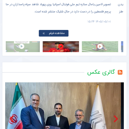
تصویر لامین یامال ستاره تیم ملی فوتبال اسپانیا روی پهپاد شاهد سپاه پاسداران در حالی که
پرچم فلسطین را در دست دارد در حال شلیک منتشر شده است.
دروا
۱۵:۰۱
۱۴۰۵/۰۵/۰۱ ۱۵:۲۴
مشاهده فیلم
گالری عکس