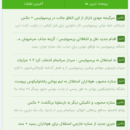
پربحث ترین ها
آخرین نظرات
سرگیجه مهدی تارتار از این اتفاق جالب در پرسپولیس + عکس
عکس
بازیکنان خط میانی پرسپولیس، کار دشواری برای قرار گرفتن در ترکیب ثابت این تیم خواه
اقدام جدید نقل و انتقالاتی پرسپولیس ؛ گزینه جذاب سرخپوش می شود؟
اخبار
باشگاه پرسپولیس به توافق نهایی برای جذب یک ستاره جوان رسید.
نه استقلال نه پرسپولیس ؛ سردار سرانجام انتخاب کرد !! + جزئیات
اخبار
سردار دورسون مهاجم پیشین پرسپولیس از و فصل گذشته کوچائلی‌اسپور، با قراردادی یک‌سا
ستاره محبوب هواداران استقلال به تیم یونانی پانه‌تولیکوس پیوست
اخبار
باشگاه پانه‌تولیکوس یونان به طور رسمی از جذب موسی جنپو، وینگر ۲۸ ساله مالیایی سابق استقلال، با قراردادی دو ساله خبر داد.
ستاره محبوب و تکنیکی دیگر به بارسلونا برنگشت + عکس
عکس
ژوائو کانسلو، مدافع پرتغالی الهلال، سرانجام پس از حدود یک ماه دوری، به باشگاه عربست
خبری جدید از ستاره خارجی استقلال برای هواداران رسید + سند
عکس