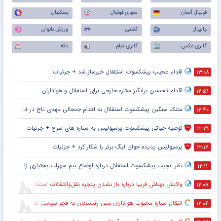
فوتبال آلمان
منهای فوتبال
بسکتبال
والیبال
کشتی
ورزش بانوان
گالری عکس
گالری فیلم
دکه
اقدام عجیب پیشکسوت استقلال خبرساز شد + جزئیات
۱۳:۰۸
اقدام تحسین برانگیز ستاره خارجی برای استقلال و هواداران
۱۲:۵۱
متلک سنگین پیشکسوت استقلال به اقدام جنجالی مهدی تاج در فدراسیون فوتبال
۱۲:۴۰
توصیه حیاتی پیشکسوت پرسپولیس به ستاره های سرخ + جزئیات
۱۲:۲۹
پرسپولیس پدیده جوان لیگ برتر را شکار کرد + جزئیات
۱۲:۱۶
نظر عجیب پیشکسوت استقلال درباره اوضاع تیم سهراب بختیاری زاده + جزئیات
۱۲:۱۱
واکنش بهتاش فریبا درباره باز نشدن پنجره نقل‌وانتقالات استقلال
۱۲:۰۸
انتقال ستاره محبوب هواداران مس رفسنجان به فجر سپاسی شیراز
۱۲:۰۴