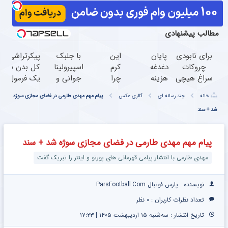
مطالب پیشنهادی
برای نابودی
پایان
این
با جلبک
پیکرتراشی
چروکات
دغدغه
کرم
اسپیرولینا
کل بدن با
سراغ هیچی
هزینه
چرا
جوانی و
یک فرمول
جز جوانساز
های
اینقدر
شادابی
گیاهی
خانه
چند رسانه ای
گالری عکس
پیام مهم مهدی طارمی در فضای مجازی سوژه
جلبک
دندان
سر
پوستت
شد + سند
نرو(تخفیف40%)
پزشکی
زبون‌ها
تضمینه50%تخفیف
با پک
افتاده؟
سفید
پیام مهم مهدی طارمی در فضای مجازی سوژه شد + سند
کننده
خانگی
مهدی طارمی با انتشار پیامی قهرمانی های پورتو و اینتر را تبریک گفت
نویسنده : پارس فوتبال ParsFootball.Com
تعداد نظرات کاربران :
۰ نظر
تاریخ انتشار : سه‌شنبه ۱۵ اردیبهشت ۱۴۰۵ | ۱۷:۲۳