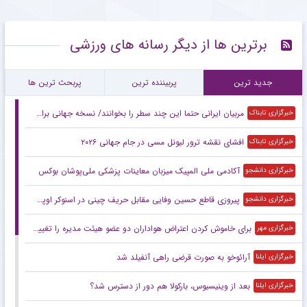
برترین ها از دیگر رسانه های ورزشی
جدید ترین
پربیننده ترین
پربحث ترین ها
مربیان ایرانی حتما این چند سطر را بخوانند/ نسخه جهانی برای نجات فوتبال ایران!
خبرگزاری تابناک
افشای نقشه ترور لیونل مسی در جام جهانی ۲۰۲۶
خبرگزاری تابناک
آکادمی ملی المپیک میزبان معاینات پزشکی ملی‌پوشان بوکس
خبرگزاری دانشجو
پیروزی قاطع حسین وفایی مقابل حریف چینی در اسنوکر اوپن چین
خبرگزاری دانشجو
برای خاموش کردن اعتراض هواداران دو عضو هیئت مدیره را تغییر دادند!
خبرگزاری مهر
آرائوخو به صورت قرضی راهی آنفیلد شد
خبرگزاری ایلنا
بعد از وینیسیوس، بارکولا هم دور از دسترس شد؟
خبرگزاری ایلنا