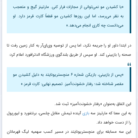
«با کشیدن مو نمی‌توانی از مجازات فرار کنی. مارتینز گیج و متعجب
به نظر می‌رسد، اما این روزها کشیدن مو قطعاً کارت قرمز دارد. او
می‌دانست چه کاری انجام می‌دهد.»
در ابتدا داور او را جریمه نکرد، اما پس از توصیه وی‌ای‌آر به کنار زمین رفت تا
صحنه را بازبینی کند. او سپس از طریق بلندگوی ورزشگاه الدترافورد اعلام کرد:
«پس از بازبینی، بازیکن شماره ۶ منچستریونایتد به دلیل کشیدن مو
مقصر شناخته شد؛ رفتار خشونت‌آمیز. تصمیم نهایی: کارت قرمز.»
این اتفاق به‌عنوان «رفتار خشونت‌آمیز» ثبت شد.
به این معنا که مارتینز سه
بازی
آینده تیمش مقابل چلسی، برنتفورد و لیورپول
را از دست خواهد داد.
این سه مسابقه برای منچستریونایتد در مسیر کسب سهمیه لیگ قهرمانان