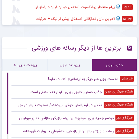
پیام معنادار پیشکسوت استقلال درباره قرارداد رضاییان
۱۵:۴۱
آخرین بازی تدارکاتی استقلال پیش از لیگ + جزئیات
۱۵:۳۷
برترین ها از دیگر رسانه های ورزشی
جدید ترین
پربیننده ترین
پربحث ترین ها
نخست وزیر هم دیگر به اینفانتینو اعتماد ندارد!
خبرورزشی
جذب دستیار خارجی برای تارتار فعلا منتفی است
باشگاه خبرنگاران جوان
دلالان در فوتبالمان جولان می‌دهند/ صحبت تارتار در مورد کسب ۳ جام اشتباه است
باشگاه خبرنگاران جوان
دردسر جدید برای سرخپوشان؛ پیام بازیکن مازادی که پرسپولیس را نگران کرد!
خبرگزاری مهر
رسانه و ورزش بانوان؛ از بازنمایی حاشیه‌ای تا روایت قهرمانانه
خبرگزاری مهر