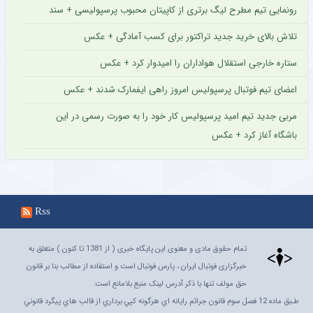
رونمایی تیم مطرح لیگ برتری از کاپیتان محبوب پرسپولیسی + سند
تلاش بالای خرید جدید تراکتور برای کسب آمادگی + عکس
ستاره خارجی استقلال هواداران را امیدوار کرد + عکس
اعضای تیم فوتبال پرسپولیس امروز راهی ایفمارک شدند + عکس
مربی جدید تیم امید پرسپولیس کار خود را به صورت رسمی در این
باشگاه آغاز کرد + عکس
Rss
تمام حقوق مادی و معنوی این پایگاه خبری ( از 1381 تا کنون ) متعلق به
خبرگزاری فوتبال ایران ، پارس فوتبال است و استفاده از مطالب بنا بر قانون
حق مولف تنها با ذکر آدرس لینک منبع بلامانع است.
طـبق ماده 12 فصل سوم قانون جرائم رايانه اي هرگونه کپي برداري از قالب هاي پيگرد قانوني