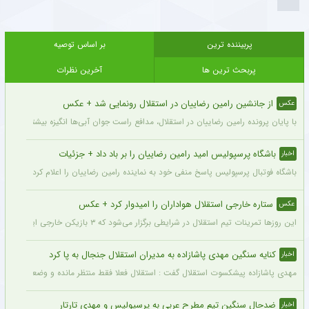
پربیننده ترین
بر اساس توصیه
پربحث ترین ها
آخرین نظرات
از جانشین رامین رضاییان در استقلال رونمایی شد + عکس
عکس
با پایان پرونده رامین رضاییان در استقلال، مدافع راست جوان آبی‌ها انگیزه بیشتری برای
باشگاه پرسپولیس امید رامین رضاییان را بر باد داد + جزئیات
اخبار
باشگاه فوتبال پرسپولیس پاسخ منفی خود به نماینده رامین رضاییان را اعلام کرد.
ستاره خارجی استقلال هواداران را امیدوار کرد + عکس
عکس
این روزها تمرینات تیم استقلال در شرایطی برگزار می‌شود که ۳ بازیکن خارجی این تیم با قدرت در کنار دیگر بازیکنان داخلی استقلال مشغول تمرین کردن هستند.
کنایه سنگین مهدی پاشازاده به مدیران استقلال جنجال به پا کرد
اخبار
مهدی پاشازاده پیشکسوت استقلال گفت : استقلال فعلا فقط منتظر مانده و وضعیت مدیر
ضدحال سنگین تیم مطرح عربی به پرسپولیس و مهدی تارتار
اخبار