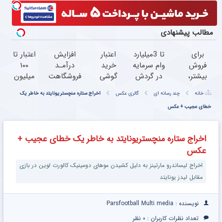
مطالب پیشنهادی
برای
تا 3میلیارد
اعتبار
افزایش
اعتبار تا
فروش
وام سرمایه
خرید
درآمـد
۱۰۰
بیشتر،
در گردش
گوشی
فروشگاهت
میلیون
همین
فروشندگان
بگیر
رو تضمین
تومان
خانه
چند رسانه ای
گالری عکس
اخراج ستاره منچستریونایتد به خاطر یک
حالا
=>
همین
کن
همین
اقدام
خطای عجیب + عکس
فروشگاهت
حالا
الان
کن (
رو ثبت
درخواست
درخواست
ثبت
کن
اعتبار بده
اعتبار بده
اخراج ستاره منچستریونایتد به خاطر یک خطای عجیب +
نام
عکس
کن )
اخراج لیساندرو مارتینز به دلیل کشیدن موهای دومینیک کالورت لوین در بازی
مقابل لیدز یونایتد
نویسنده : Parsfootball Multi media
تعداد نظرات کاربران :
۰ نظر