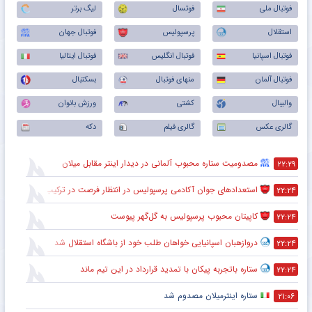
فوتبال ملی
فوتسال
لیگ برتر
استقلال
پرسپولیس
فوتبال جهان
فوتبال اسپانیا
فوتبال انگلیس
فوتبال ایتالیا
فوتبال آلمان
منهای فوتبال
بسکتبال
والیبال
کشتی
ورزش بانوان
گالری عکس
گالری فیلم
دکه
مصدومیت ستاره محبوب آلمانی در دیدار اینتر مقابل میلان
۲۲:۲۹
استعدادهای جوان آکادمی پرسپولیس در انتظار فرصت در ترکیب اصلی
۲۲:۲۴
کاپیتان محبوب پرسپولیس به گل‌گهر پیوست
۲۲:۲۴
دروازهبان اسپانیایی خواهان طلب خود از باشگاه استقلال شد
۲۲:۲۴
ستاره باتجربه پیکان با تمدید قرارداد در این تیم ماند
۲۲:۲۴
ستاره اینترمیلان مصدوم شد
۲۱:۰۶