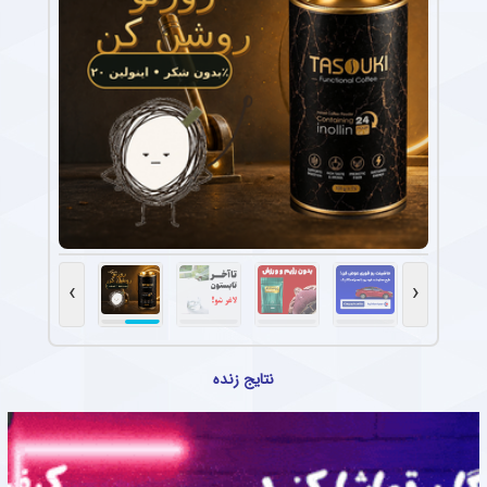
›
‹
نتایج زنده