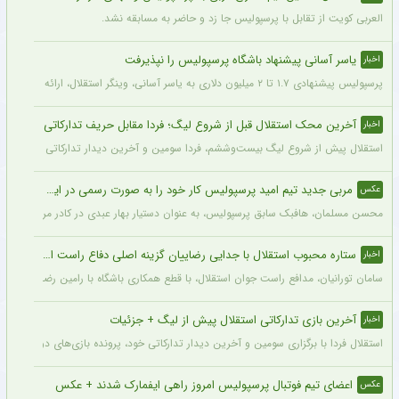
العربی کویت از تقابل با پرسپولیس جا زد و حاضر به مسابقه نشد.
یاسر آسانی پیشنهاد باشگاه پرسپولیس را نپذیرفت
اخبار
پرسپولیس پیشنهادی ۱.۷ تا ۲ میلیون دلاری به یاسر آسانی، وینگر استقلال، ارائه کرد، اما او نپذیرفت. آسانی تأکید کرد در فوتبال ایران فقط برای استقلال بازی خواهد کرد.
آخرین محک استقلال قبل از شروع لیگ؛ فردا مقابل حریف تدارکاتی
اخبار
استقلال پیش از شروع لیگ بیست‌وششم، فردا سومین و آخرین دیدار تدارکاتی خود را برگزا
مربی جدید تیم امید پرسپولیس کار خود را به صورت رسمی در این باشگاه آغاز کرد + عکس
عکس
محسن مسلمان، هافبک سابق پرسپولیس، به عنوان دستیار بهار عبدی در کادر مربیگری تی
ستاره محبوب استقلال با جدایی رضاییان گزینه اصلی دفاع راست این تیم
اخبار
سامان تورانیان، مدافع راست جوان استقلال، با قطع همکاری باشگاه با رامین رضاییان، شا
آخرین بازی تدارکاتی استقلال پیش از لیگ + جزئیات
اخبار
استقلال فردا با برگزاری سومین و آخرین دیدار تدارکاتی خود، پرونده بازی‌های دوستانه 
اعضای تیم فوتبال پرسپولیس امروز راهی ایفمارک شدند + عکس
عکس