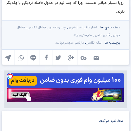
اروپا بسیار حیاتی هستند، چرا که چند تیم در جدول فاصله نزدیکی با یکدیگر
دارند.
دسته بندی ها :
,
,
,
,
اخبار داغ
اخبار فوری
چند رسانه ای
فوتبال انگلیس
فوتبال
,
,
جهان
گالری عکس
منچستریونایتد
برچسب ها :
,
,
لیگ انگلیس
مارتینز
منچستریونایتد
مطالب مرتبط