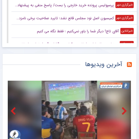
پرسپولیس پرونده خرید خارجی را بست/ پاسخ منفی به پیشنهاد چند ایجنت
خبرگزاری مهر
کمیسیون اصل نود مجلس قانع نشد؛ تایید صلاحیت برخی نامزدها سلیقه‌ای است
خبرگزاری مهر
آقای تاج! دیگر شما را باور نمی‌کنیم ؛ فقط نگاه می کنیم
خبرانلاین
در نشست اضطراری فیفا در مراکش چه گذشت؟ عذرخواهی از ۲۱۱ عضو و حمایت دوباره از اینفانتینو پیش از انتخابات
خبرورزشی
افشاگری کاپیتان اسبق استقلال: رامین محرمانه از قلعه‌نویی خواسته بود دعوتش کند!
خبرورزشی
آخرین ویدیوها
پسر مسی در راه بارسلونا؛ پسر جای پدر را می‌گیرد!
خبرانلاین
نشست اضطراری فیفا به سود اینفانتینو؛ از تو حمایت می‌کنیم جانی!
خبرورزشی
بازیکنان بلاتکلیف فوتبال ایران در نقل‌وانتقالات؛ از گلزنان تیم ملی در جام جهانی تا ستاره‌های سابق استقلال و پرسپولیس
خبرانلاین
استقلال مستعمره فردی شده که قول وزارتخانه گرفته بود/ رئیس‌جمهور یک بدهی انتخاباتی داشت، باشگاه را به او داد!
خبرورزشی
صلاح پردرآمدترین بازیکن تاریخ فوتبال ترکیه شد
خبرانلاین