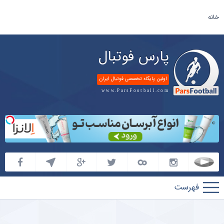
خانه
پارس فوتبال
اولین پایگاه تخصصی فوتبال ایران
www.ParsFootball.com
پارس
فوتبال