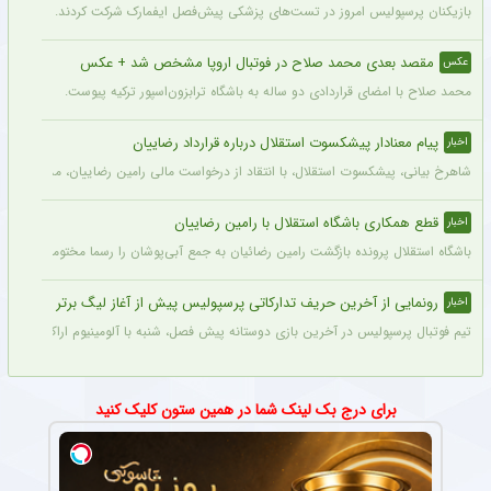
بازیکنان پرسپولیس امروز در تست‌های پزشکی پیش‌فصل ایفمارک شرکت کردند. این تست‌
مقصد بعدی محمد صلاح در فوتبال اروپا مشخص شد + عکس
عکس
محمد صلاح با امضای قراردادی دو ساله به باشگاه ترابزون‌اسپور ترکیه پیوست.
پیام معنادار پیشکسوت استقلال درباره قرارداد رضاییان
اخبار
شاهرخ بیانی، پیشکسوت استقلال، با انتقاد از درخواست مالی رامین رضاییان، مدعی شد ای
قطع همکاری باشگاه استقلال با رامین رضاییان
اخبار
باشگاه استقلال پرونده بازگشت رامین رضائیان به جمع آبی‌پوشان را رسما مختومه اعلام کرد
رونمایی از آخرین حریف تدارکاتی پرسپولیس پیش از آغاز لیگ برتر
اخبار
تیم فوتبال پرسپولیس در آخرین بازی دوستانه پیش فصل، شنبه با آلومینیوم اراک دیدار می‌
برای درج بک لینک شما در همین ستون کلیک کنید