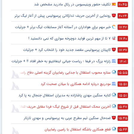
تکلیف حضور وینیسیوس در رئال مادرید مشخص شد
۲۰:۴۵
رونمایی از آخرین حریف تدارکاتی پرسپولیس پیش از آغاز لیگ برتر
۲۰:۲۴
خبر مهم برای هواداران در آستانه آغاز مسابقات لیگ برتر + جزئیات
۱۷:۴۲
۷ تا از مهم ترین فواید دوچرخه سواری که نمی دانستید !
۱۷:۴۰
کاپیتان پرسپولیس مقصد جدید خود را انتخاب کرد + جزئیات
۱۷:۳۷
زلزله بزرگ در فیفا ؛ ریاست جیانی اینفانتینو به خطر افتاد !! + جزئیات
۱۶:۰۱
ستاره محبوب استقلال با جدایی رضاییان گزینه اصلی دفاع راست این تیم
۱۵:۵۵
مودریچ درباره ادامه همکاری با میلان صحبت کرد
۱۵:۵۱
کنایه سنگین مهدی پاشازاده به مدیران استقلال جنجال به پا کرد
۱۵:۵۱
آخرین محک استقلال قبل از شروع لیگ؛ فردا مقابل حریف تدارکاتی
۱۵:۴۷
ضدحال سنگین تیم مطرح عربی به پرسپولیس و مهدی تارتار
۱۵:۴۵
قطع همکاری باشگاه استقلال با رامین رضاییان
۱۵:۴۴