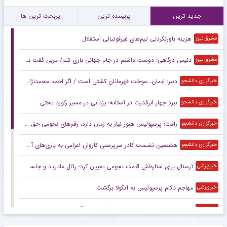
جدید ترین
پربیننده ترین
پربحث ترین ها
هزینه باورنکردنی تیم‌های غیرفوتبالی استقلال
مشرق نیوز
دنیس درگاهی: دوست داشتم در جام جهانی بازی کنم/ مربی گفت برابر بلژیک دفاعی بازی کنید
مشرق نیوز
دبیر: ایمان، سوخت قهرمانان کشتی است / اگر احمد محمدنژاد وزن کم نکند، از اردو اخراج می‌شود + فیلم
خبرگزاری دانشجو
نبرد چهار ابرقدرت در آستانه؛ یزدانی در مسیر رکورد تختی
خبرگزاری دانشجو
رافت: پرسپولیس هنوز نیاز به زمان دارد، رقم‌های نجومی حق بعضی بازیکنان نیست
خبرگزاری دانشجو
هشتمین نشست کادر سرپرستی کاروان اعزامی به بازی‌های آسیایی ناگویا برگزار شد
خبرگزاری دانشجو
آرسنال برای ستاره‌اش قیمت نجومی تعیین کرد؛ رئال مادرید و چلسی آماده رقابت
خبرورزشی
مهاجم ناکام پرسپولیس به آنگولا برگشت
خبرورزشی
پیشنهاد عجیب به موسیمانه؛ نصف استقلال بگیر و سرمربی تیم ملی شو!
خبرورزشی