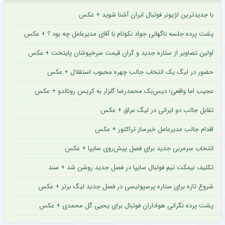
با جدیدترین لژیونر فوتبال ایران آشنا شوید + عکس
پشت پرده جلسه ناگهانی جواد نکونام با آقای مدیرعامل چه بود ؟ + عکس
اولین تصاویر از ستاره جدید و گران قیمت سرخپوشان پایتخت + عکس
حضور در لیگ یک انتخاب جالب چهره محبوب استقلال + عکس
عجیب اما واقعی؛ دیس‌بک محمدرضا گلزار به کریس رونالدو + عکس
تقابل جالب دو ایرانی در لیگ عراق + عکس
اقدام جالب مدیرعامل خبرساز تراکتور + عکس
انتخاب سرمربی جدید برای فصل پیش‌روی سایپا + عکس
تکلیف نیمکت تیم فوتبال سایپا در فصل جدید روشن شد + سند
شروع تازه برای ستاره پرسپولیسی در فصل جدید لیگ برتر + عکس
پشت پرده نگرانی هواداران فوتبال برای یحیی گل محمدی + عکس