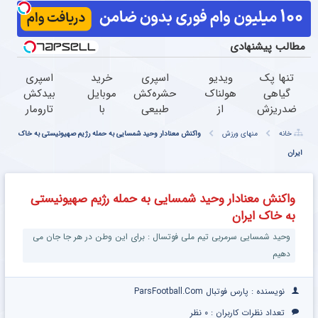
مطالب پیشنهادی
تنها پک
ویدیو
اسپری
خرید
اسپری
گیاهی
هولناک
حشره‌کش
موبایل
بیدکش
ضدریزش
از
طبیعی
با
تارومار
مو که
جوان
تارومار
اسنپ
با
خانه
منهای ورزش
واکنش معنادار وحید شمسایی به حمله رژیم صهیونیستی به خاک
تاییدیه
کارتن
سازگار با
پی |
اثرفوری
ایران
وزارت
خوابی
محیط
در ۴
،
بهداشت
که
زیست و
قسط
محافظ
دارد45%تخفیف
میلیاردر
با
بدون
لباس
واکنش معنادار وحید شمسایی به حمله رژیم صهیونیستی
شد.
محافظت
سود و
در
به خاک ایران
آموزش
طبیعی
کارمزد!
مقابل
رایگان
بید
وحید شمسایی سرمربی تیم ملی فوتسال : برای این وطن در هر جا جان می‌
دهیم
نویسنده : پارس فوتبال ParsFootball.Com
تعداد نظرات کاربران :
۰ نظر