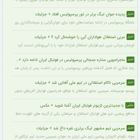
پدیده جوان لیگ برتر در تور پرسپولیس افتاد + جزئیات
اخبار
باشگاه پرسپولیس در ادامه سیاست‌های خود برای جوان‌گرایی و سرمایه‌گذاری روی استعدادهای آینده فوتبال ایران، ک
مربی استقلال هواداران آبی را خوشحال کرد !! + جزئیات
اخبار
اوزجان بیزاتی مربی تیم فوتبال استقلال قرارداد خود را با آبی‌پوشان تمدید کرد.
ماجراجویی ستاره جنجالی پرسپولیس در فوتبال ایران ادامه دارد + جزئیات
اخبار
رضا شکاری که فصل گذشته پیراهن پرسپولیس را بر تن داشت، پس از پایان همکاری با این
سرمربی ناکام استقلالی در تیم ملی آفتابی شد + جزئیات
اخبار
پیتسو موسیمانه، سرمربی سابق استقلال با توافق فدراسیون فوتبال آفریقای جنوبی به‌عنو
با جدیدترین لژیونر فوتبال ایران آشنا شوید + عکس
عکس
مدافع پیشین تیم های فوتبال استقلال و سپاهان یکی از گزینه های تقویت خط دفاعی تیم 
سرمربی تیم مشهور لیگ برتری نقره داغ شد + جزئیات
اخبار
جواد نکونام کاپیتان پیشین تیم ملی ایران به عنوان سرمربی جدید تیم تراکتور انتخاب شد.