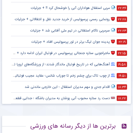
مربی استقلال هواداران آبی را خوشحال کرد !! + جزئیات
۲۲:۳۶
رونمایی رسمی پرسپولیس از خرید جدید نقل و انتقالاتی + جزئیات
۲۲:۲۸
سرمربی ناکام استقلالی در تیم ملی آفتابی شد + جزئیات
۲۲:۲۳
پدیده جوان لیگ برتر در تور پرسپولیس افتاد + جزئیات
۲۲:۱۹
ماجراجویی ستاره جنجالی پرسپولیس در فوتبال ایران ادامه دارد + جزئیات
۲۲:۱۵
آهنگ‌هایی که در تاریخ فوتبال ماندگار شدند؛ از ورزشگاه‌های اروپا تا جام جهانی
۱۹:۵۸
از چوب تاک برای چشم زخم تا جوراب شانس؛ عقاید عجیب فوتبالیست‌ها!
۱۹:۵۱
اقدام جدی و مهم مدیران استقلال ؛ این خارجی ماندنی شد
۱۸:۳۴
دست رد ستاره محبوب آبی پوشان به مدیران باشگاه ؛ جدایی قطعی است !
۱۸:۲۷
برترین ها از دیگر رسانه های ورزشی