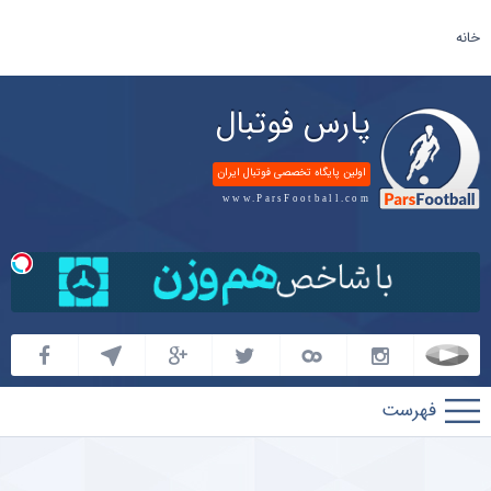
خانه
پارس فوتبال
اولین پایگاه تخصصی فوتبال ایران
www.ParsFootball.com
پارس
فوتبال