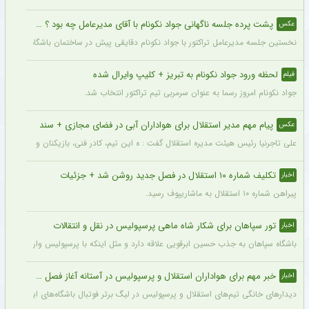
پشت پرده جلسه ناگهانی جواد نکونام با آقای مدیرعامل چه بود ؟ + عکس
عکس
نخستین جلسه مدیرعامل تراکتور با جواد نکونام دقایقی پیش در ساختمان باشگاه برگزار شد
لحظه ورود جواد نکونام به تبریز + کلیپ وایرال شده
فیلم
جواد نکونام امروز رسما به عنوان سرمربی تیم تراکتور انتخاب شد.
پیام مهم مدیر استقلال برای هواداران آبی در فضای مجازی + سند
عکس
علی تاجرنیا رئیس هیئت مدیره استقلال گفت : ه این تیم، کادر فنی، بازیکنان و مسیری که 
تکلیف شماره ۱۰ استقلال در فصل جدید روشن شد + جزئیات
اخبار
پیراهن شماره ۱۰ استقلال به ماشاریپوف رسید.
تور سپاهان برای شکار شاه ماهی پرسپولیس در نقل و انتقالات
اخبار
باشگاه سپاهان به جذب حسین ابرقویی علاقه دارد و مثل اینکه با پرسپولیس وارد مذاکره 
خبر مهم برای هواداران استقلال و پرسپولیس در آستانه آغاز فصل جدید
اخبار
دیدارهای خانگی تیم‌های استقلال و پرسپولیس در لیگ برتر فوتبال باشگاه‌های ایران در و