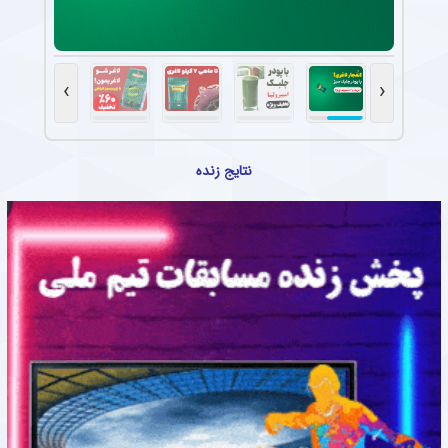
›
‹
نتایج زنده