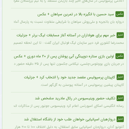
آکادمی پرسپولیس در سال‌های اخیر چند بازیکن مستعد را به تیم بزرگسالان معرفی کرده، ا
سید حسین با انگیزه بالا در تمرین سپاهان + عکس
عکس
دروازه بان باتجربه و ملی‌پوش سپاهان با شرایطی متفاوت نسبت به پارسال آماده شروع لی
خبر مهم برای هواداران در آستانه آغاز مسابقات لیگ برتر + جزئیات
اخبار
محمدرضا کشوری فرد دبیر سازمان لیگ فوتبال ایران گفت : تا این لحظه تصمیم بر این بوده
اولین بازی ستاره دوپینگی آبی پوشان پس از ۲۰ ماه دوری + عکس
عکس
در جریان بازی یوونتوس-چلسی، نیکلاس جکسون تنها پس از ۳۵ دقیقه حضور در زمین تعویض شد و در همین مسابقه میخایلو مودریک نخستین بازی خود را پس از ۲۰ ماه برای چلسی انجام داد.
کاپیتان پرسپولیس مقصد جدید خود را انتخاب کرد + جزئیات
اخبار
کاپیتان پیشین پرسپولیس در آستانه پیوستن به گل‌گهر است.
تکلیف حضور وینیسیوس در رئال مادرید مشخص شد
اخبار
رسانه انگلیسی اسکای اسپورتس اعلام کرد وینیسیوس جونیور پس از مذاکرات انجام شده با م
دروازهبان اسپانیایی خواهان طلب خود از باشگاه استقلال شد
اخبار
آنتونیو آدان، دروازه‌بان اسپانیایی سابق استقلال، به دلیل اختلاف ۱۰۰ تا ۲۰۰ هزار یورویی در مطالبات خود، قصد شکایت از باشگاه را دارد.