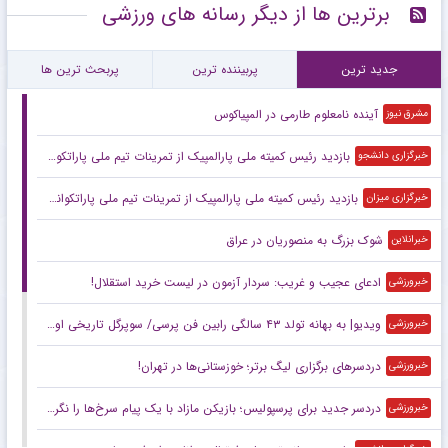
برترین ها از دیگر رسانه های ورزشی
جدید ترین
پربیننده ترین
پربحث ترین ها
آینده نامعلوم طارمی در المپیاکوس
مشرق نیوز
بازدید رئیس کمیته ملی پارالمپیک از تمرینات تیم ملی پاراتکواندو بانوان
خبرگزاری دانشجو
بازدید رئیس کمیته ملی پارالمپیک از تمرینات تیم ملی پاراتکواندو زنان
خبرگزاری میزان
شوک بزرگ به منصوریان در عراق
خبرانلاین
ادعای عجیب و غریب: سردار آزمون در لیست خرید استقلال!
خبرورزشی
ویدیو| به بهانه تولد ۴۳ سالگی رابین فن پرسی/ سوپرگل تاریخی او به اسپانیا
خبرورزشی
دردسرهای برگزاری لیگ برتر؛ خوزستانی‌ها در تهران!
خبرورزشی
دردسر جدید برای پرسپولیس؛ بازیکن مازاد با یک پیام سرخ‌ها را نگران کرد!
خبرورزشی