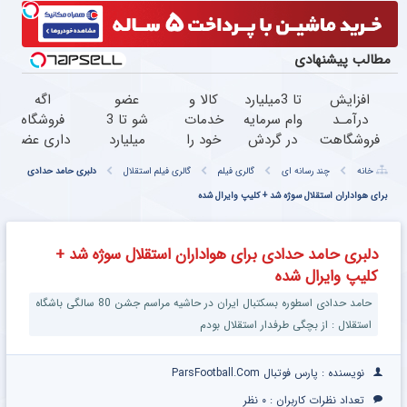
مطالب پیشنهادی
افزایش
تا 3میلیارد
کالا و
عضو
اگه
درآمـد
وام سرمایه
خدمات
شو تا 3
فروشگاه
فروشگاهت
در گردش
خود را
میلیارد
داری عضو
رو تضمین
فروشندگان
به
وام بگیر
فروشندگان
خانه
چند رسانه ای
گالری فیلم
گالری فیلم استقلال
دلبری حامد حدادی
کن
=>
صورت
« ویژه
دیجی پی
فروشگاهت
برای هواداران استقلال سوژه شد + کلیپ وایرال شده
اقساطی
فروشگاه
شو ،
رو ثبت
بفروشید
ها »
فروش رو
کن
بالا ببر
دلبری حامد حدادی برای هواداران استقلال سوژه شد +
کلیپ وایرال شده
حامد حدادی اسطوره بسکتبال ایران در حاشیه مراسم جشن 80 سالگی باشگاه
استقلال : از بچگی طرفدار استقلال بودم
نویسنده : پارس فوتبال ParsFootball.Com
تعداد نظرات کاربران :
۰ نظر