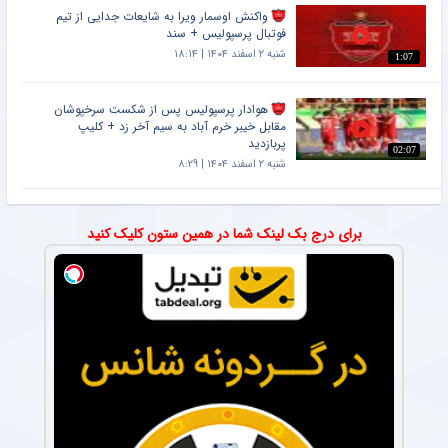
واکنش اوسمار ویرا به شایعات جدایی از تیم
فوتبال پرسپولیس + سند
شنبه ۲ اسفند ۱۴۰۴ | ۱۸:۱۴
1:07
هوادار پرسپولیس پس از شکست سرخپوشان
مقابل خیبر خرم آباد به سیم آخر زد + کلیپ
پربازدید
02:07
شنبه ۲ اسفند ۱۴۰۴ | ۸:۲۹
برای درج بک لینک شما در همین ستون کلیک کنید