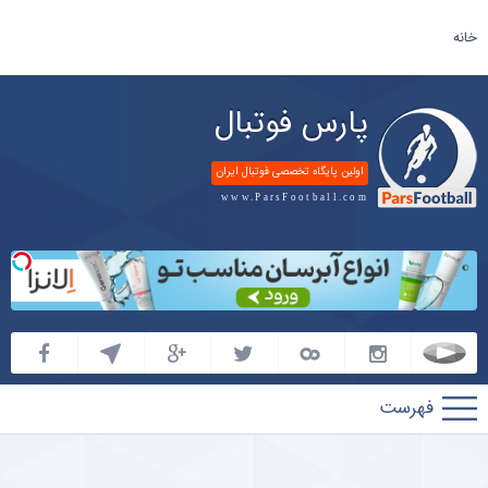
خانه
پارس فوتبال
اولین پایگاه تخصصی فوتبال ایران
www.ParsFootball.com
پارس
فوتبال