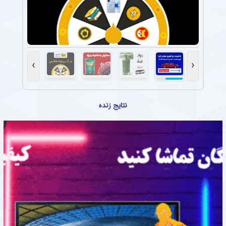
›
‹
نتایج زنده