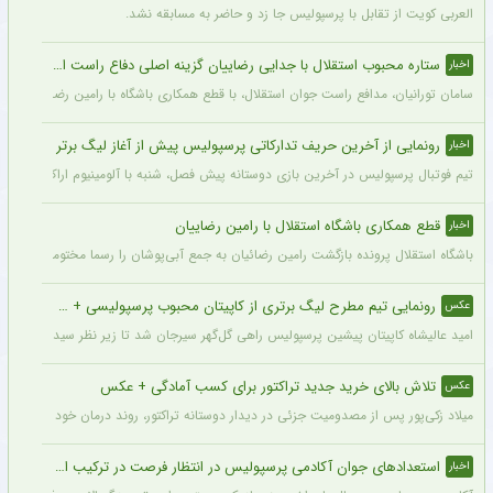
العربی کویت از تقابل با پرسپولیس جا زد و حاضر به مسابقه نشد.
ستاره محبوب استقلال با جدایی رضاییان گزینه اصلی دفاع راست این تیم
اخبار
سامان تورانیان، مدافع راست جوان استقلال، با قطع همکاری باشگاه با رامین رضاییان، شا
رونمایی از آخرین حریف تدارکاتی پرسپولیس پیش از آغاز لیگ برتر
اخبار
تیم فوتبال پرسپولیس در آخرین بازی دوستانه پیش فصل، شنبه با آلومینیوم اراک دیدار می‌
قطع همکاری باشگاه استقلال با رامین رضاییان
اخبار
باشگاه استقلال پرونده بازگشت رامین رضائیان به جمع آبی‌پوشان را رسما مختومه اعلام کرد
رونمایی تیم مطرح لیگ برتری از کاپیتان محبوب پرسپولیسی + سند
عکس
امید عالیشاه کاپیتان پیشین پرسپولیس راهی گل‌گهر سیرجان شد تا زیر نظر سیدمهدی رحمت
تلاش بالای خرید جدید تراکتور برای کسب آمادگی + عکس
عکس
میلاد زکی‌پور پس از مصدومیت جزئی در دیدار دوستانه تراکتور، روند درمان خود را پشت 
استعدادهای جوان آکادمی پرسپولیس در انتظار فرصت در ترکیب اصلی
اخبار