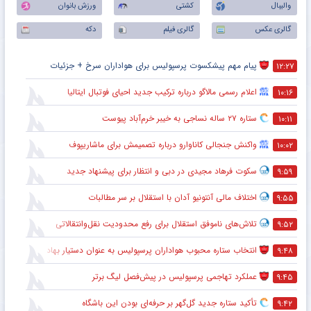
والیبال
کشتی
ورزش بانوان
گالری عکس
گالری فیلم
دکه
پیام مهم پیشکسوت پرسپولیس برای هواداران سرخ + جزئیات
۱۲:۲۷
اعلام رسمی مالاگو درباره ترکیب جدید احیای فوتبال ایتالیا
۱۰:۱۶
ستاره ۲۷ ساله نساجی به خیبر خرم‌آباد پیوست
۱۰:۱۱
واکنش جنجالی کاناوارو درباره تصمیمش برای ماشاریپوف
۱۰:۰۲
سکوت فرهاد مجیدی در دبی و انتظار برای پیشنهاد جدید
۹:۵۹
اختلاف مالی آنتونیو آدان با استقلال بر سر مطالبات
۹:۵۵
تلاش‌های ناموفق استقلال برای رفع محدودیت نقل‌وانتقالاتی
۹:۵۲
انتخاب ستاره محبوب هواداران پرسپولیس به عنوان دستیار بهادر عبدی
۹:۴۸
عملکرد تهاجمی پرسپولیس در پیش‌فصل لیگ برتر
۹:۴۵
تأکید ستاره جدید گل‌گهر بر حرفه‌ای بودن این باشگاه
۹:۴۲