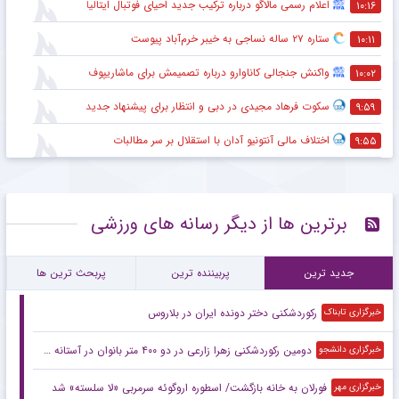
اعلام رسمی مالاگو درباره ترکیب جدید احیای فوتبال ایتالیا
۱۰:۱۶
ستاره ۲۷ ساله نساجی به خیبر خرم‌آباد پیوست
۱۰:۱۱
واکنش جنجالی کاناوارو درباره تصمیمش برای ماشاریپوف
۱۰:۰۲
سکوت فرهاد مجیدی در دبی و انتظار برای پیشنهاد جدید
۹:۵۹
اختلاف مالی آنتونیو آدان با استقلال بر سر مطالبات
۹:۵۵
برترین ها از دیگر رسانه های ورزشی
جدید ترین
پربیننده ترین
پربحث ترین ها
رکوردشکنی دختر دونده ایران در بلاروس
خبرگزاری تابناک
دومین رکوردشکنی زهرا زارعی در دو ۴۰۰ متر بانوان در آستانه بازی‌های آسیایی
خبرگزاری دانشجو
فورلان به خانه بازگشت/ اسطوره اروگوئه سرمربی «لا سلسته» شد
خبرگزاری مهر