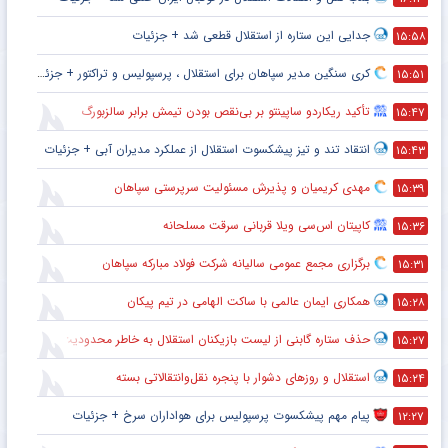
جدایی این ستاره از استقلال قطعی شد + جزئیات
۱۵:۵۸
کری سنگین مدیر سپاهان برای استقلال ، پرسپولیس و تراکتور + جزئیات
۱۵:۵۱
تأکید ریکاردو ساپینتو بر بی‌نقص بودن تیمش برابر سالزبورگ
۱۵:۴۷
انتقاد تند و تیز پیشکسوت استقلال از عملکرد مدیران آبی + جزئیات
۱۵:۴۳
مهدی کریمیان و پذیرش مسئولیت سرپرستی سپاهان
۱۵:۳۹
کاپیتان اس‌سی ویلا قربانی سرقت مسلحانه
۱۵:۳۶
برگزاری مجمع عمومی سالیانه شرکت فولاد مبارکه سپاهان
۱۵:۳۱
همکاری ایمان عالمی با ساکت الهامی در تیم پیکان
۱۵:۲۸
حذف ستاره گابنی از لیست بازیکنان استقلال به خاطر محدودیت نقل‌وانتقالاتی
۱۵:۲۷
استقلال و روزهای دشوار با پنجره نقل‌وانتقالاتی بسته
۱۵:۲۴
پیام مهم پیشکسوت پرسپولیس برای هواداران سرخ + جزئیات
۱۲:۲۷