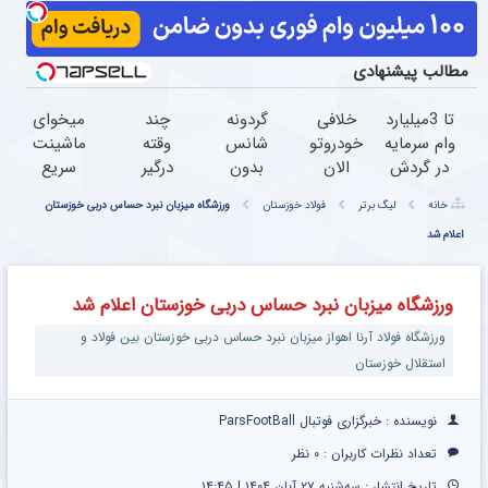
مطالب پیشنهادی
تا 3میلیارد
خلافی
گردونه
چند
میخوای
وام سرمایه
خودروتو
شانس
وقته
ماشینت
در گردش
الان
بدون
درگیر
سریع
فروشندگان
ببین، با
پوچ از
بواسیر
فروش
خانه
لیگ برتر
فولاد خوزستان
ورزشگاه میزبان نبرد حساس دربی خوزستان
=>
پلاک و
PS5 تا
شدی؟
بره؟
اعلام شد
فروشگاهت
کد ملی،
آیفون17
تمام
رو ثبت
بدون
و بیت
مراحل
کن
نیاز به
کوین
فروش
ورزشگاه میزبان نبرد حساس دربی خوزستان اعلام شد
مراجعه
ماشیت
حضوری
رو به ما
ورزشگاه فولاد آرنا اهواز میزبان نبرد حساس دربی خوزستان بین فولاد و
بسپر
استقلال خوزستان
نویسنده : خبرگزاری فوتبال ParsFootBall
تعداد نظرات کاربران :
۰ نظر
تاریخ انتشار : سه‌شنبه ۲۷ آبان ۱۴۰۴ | ۱۴:۴۵