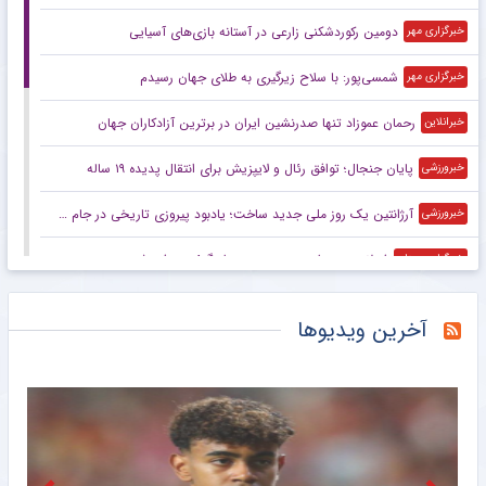
دومین رکوردشکنی زارعی در آستانه بازی‌های آسیایی
خبرگزاری مهر
شمسی‌پور: با سلاح زیرگیری به طلای جهان رسیدم
خبرگزاری مهر
رحمان عموزاد تنها صدرنشین ایران در برترین آزادکاران جهان
خبرانلاین
پایان جنجال؛ توافق رئال و لایپزیش برای انتقال پدیده ۱۹ ساله
خبرورزشی
آرژانتین یک روز ملی جدید ساخت؛ یادبود پیروزی تاریخی در جام جهانی ۲۰۲۶
خبرورزشی
فورلان به عنوان سرمربی جدید اروگوئه معرفی شد
خبرگزاری میزان
پادشاه سنگین‌وزنی که در جهان رقیب ندارد
مشرق نیوز
آخرین ویدیوها
دو بازیکن آزاد در راه پیوستن به پرسپولیس
خبرانلاین
ستاره آفریقایی به قتل رسید
خبرانلاین
یکی از ماندگارترین شراکت‌های فوتبال همچنان ادامه خواهد داشت
خبرورزشی