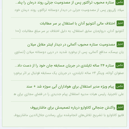
ستاره محبوب تراکتور پس از مصدومیت جزئی روند درمان را پشت سر گذاشت + عکس
عکس
میلاد زکی‌پور پس از مصدومیت جزئی در دیدار دوستانه تراکتور، روند درمان خود را پشت 
اختلاف مالی آنتونیو آدان با استقلال بر سر مطالبات
اخبار
آنتونیو آدان، دروازه‌بان سابق استقلال، به دلیل اختلاف بر سر مبلغ مطالبات (۱۰۰ تا ۲۰۰ هزار یورو) قصد شکایت از باشگاه را دارد.
مصدومیت ستاره محبوب آلمانی در دیدار اینتر مقابل میلان
اخبار
یان بیسک، مدافع آلمانی، پس از برخورد شدید در دربی دوستانه میلان (تساوی ۱-۱) از ناحیه پشت سر آسیب دید.
ستاره ۲۴ ساله تایلندی در جریان مسابقه جان خود را از دست داد + عکس
عکس
صفوان آوائه، وینگر ۲۴ ساله تایلندی، در جریان یک مسابقه فوتبال بر اثر برخورد صاعقه جان خود را از دست داد.
پیام ویژه مدیر استقلال برای هواداران آبی سوژه شد + سند
عکس
علی تاجرنیا، رئیس هیات مدیره استقلال پیام جدیدی را در فضای مجازی برای هواداران تیم
واکنش جنجالی کاناوارو درباره تصمیمش برای ماشاریپوف
اخبار
فابیو کاناوارو با تشریح تلاش‌های انجام‌شده برای رساندن جلال‌الدین ماشاریپوف به جام