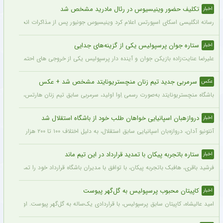
تکلیف حضور وینیسیوس در رئال مادرید مشخص شد
اخبار
رسانه انگلیسی اسکای اسپورتس اعلام کرد وینیسیوس جونیور پس از مذاکرات انجام شده با م
ستاره جوان پرسپولیس یکی از گزینه‌های جدایی
اخبار
علیرضا عنایت‌زاده بازیکن جوان و آینده دار پرسپولیس یکی از خروجی های احتمالی باشگاه
سرمربی جدید تیم زنان منچستریونایتد مشخص شد + عکس
عکس
باشگاه منچستریونایتد به‌صورت رسمی اِوا اولید، سرمربی سابق تیم زنان هارتس، را به‌عنوا
دروازهبان اسپانیایی خواهان طلب خود از باشگاه استقلال شد
اخبار
آنتونیو آدان، دروازه‌بان اسپانیایی سابق استقلال، به دلیل اختلاف ۱۰۰ تا ۲۰۰ هزار یورویی در مطالبات خود، قصد شکایت از باشگاه را دارد.
ستاره باتجربه پیکان با تمدید قرارداد در این تیم ماند
اخبار
فرشید باقری، هافبک باتجربه پیکان، با توافق با مدیران باشگاه قرارداد خود را تمدید کرد. ا
کاپیتان محبوب پرسپولیس به گل‌گهر پیوست
اخبار
امید عالیشاه، کاپیتان سابق پرسپولیس، با قراردادی یک‌ساله به گل‌گهر پیوست. او سال‌