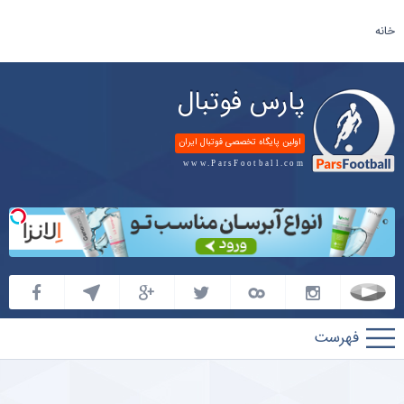
خانه
پارس فوتبال
اولین پایگاه تخصصی فوتبال ایران
www.ParsFootball.com
پارس
فوتبال