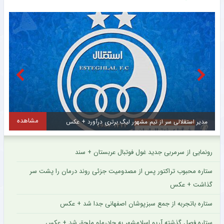
مشاهده
جذب ستاره ۳۳ ساله نساجی توسط صنعت نفت آبادان + عکس
رونمایی از سرمربی جدید غول فوتبال عربستان + سند
ستاره محبوب تراکتور پس از مصدومیت جزئی روند درمان را پشت سر
گذاشت + عکس
ستاره باتجربه از جمع سبزپوشان اصفهانی جدا شد + عکس
ستاره فصل گذشته آریو اسلامشهر به چادرملو ملحق شد + عکس