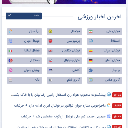
آخرین اخبار ورزشی
همه
فوتبال ملی
فوتسال
لیگ برتر
استقلال
پرسپولیس
فوتبال جهان
فوتبال اسپانیا
فوتبال انگلیس
فوتبال ایتالیا
فوتبال آلمان
منهای فوتبال
بسکتبال
والیبال
کشتی
ورزش بانوان
گالری عکس
گالری فیلم
دکه
پیشکسوت محبوب هواداران استقلال رامین رضاییان را با خاک یکسان کرد + جزئیات
۱۶:۵۰
ماجراجویی ستاره جوان تراکتور در فوتبال ایران ادامه دارد + جزئیات
۱۶:۴۴
سرمربی جدید تیم ملی فوتبال اروگوئه مشخص شد + جزئیات
۱۶:۳۲
بمب نقل و انتقالات استقلال در فوتبال ایران خنثی شد + جزئیات
۱۶:۱۴