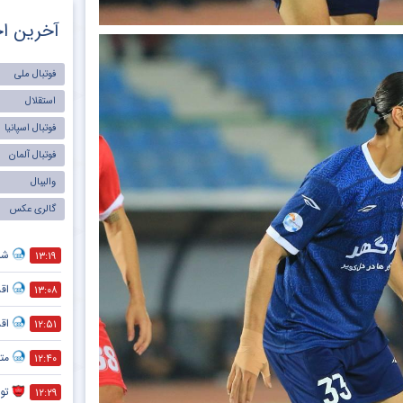
آخرین اخ
فوتبال ملی
استقلال
فوتبال اسپانیا
فوتبال آلمان
والیبال
گالری عکس
شما
۱۳:۱۹
اق
۱۳:۰۸
اق
۱۲:۵۱
متل
۱۲:۴۰
تو
۱۲:۲۹