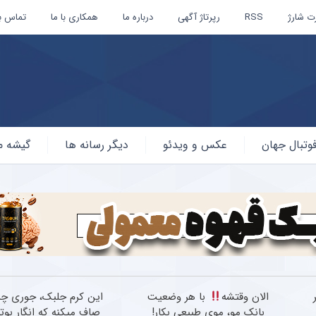
ت شارژ
RSS
رپرتاژ آگهی
درباره ما
همکاری با ما
تماس با
وتبال جهان
عکس و ویدئو
دیگر رسانه ها
گیشه م
ر
الان وقتشه
با هر وضعیت
این کرم جلبک، جوری چرو
بانک مو، موی طبیعی بکار!
صاف میکنه که انگار بو