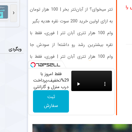
مذاکرات
اخبار
 را
مدیران پرسپولیس مذاکراتی را با حدود ۵
تتر میخوای؟ از آبان‌تتر بخر | 100 هزار تومان
‹
هم جایزه بگیر
به ازای اولین خرید 200 سوت نقره هدیه بگیر
پرسپولی
اخبار
پرسپولیس دو خر
وام 100 هزار تتری آبان تتر | فوری، فقط با
احراز هویت
مخالفت سر
نقره بیشترین رشد رو داشته! از سودش جا
اخبار
وبگردی
نمون
مازیار زارع، س
وام 100 هزار تتری آبان تتر | فوری، فقط با
احراز هویت
اعلام تیم 
اخبار
مرتضی پورعلی‌گ
فقط امروز با
29%تخفیف،پرداخت
درب منزل و گارانتی
تعویض چراغ 40
ثبت
وات بخر
سفارش