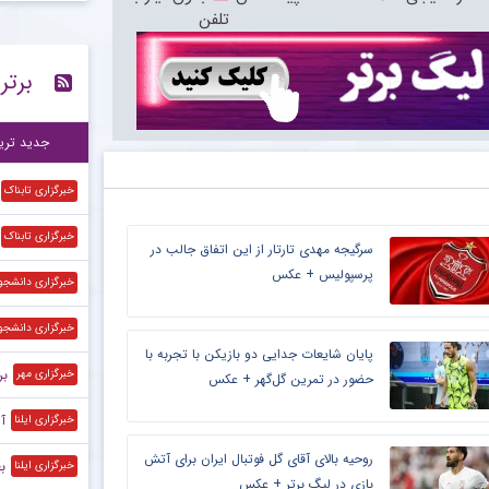
تلفن
دروازه‌بان 
۱۱:۰۸
برتر
ست
۱۰:۲۰
کاپ
۱۰:۱۶
جدید تری
خبرگزاری تابناک
خبرگزاری تابناک
سرگیجه مهدی تارتار از این اتفاق جالب در
پرسپولیس + عکس
خبرگزاری دانشجو
خبرگزاری دانشجو
پایان شایعات جدایی دو بازیکن با تجربه با
بر
خبرگزاری مهر
حضور در تمرین گل‌گهر + عکس
آ
خبرگزاری ایلنا
روحیه بالای آقای گل فوتبال ایران برای آتش
ب
خبرگزاری ایلنا
بازی در لیگ برتر + عکس