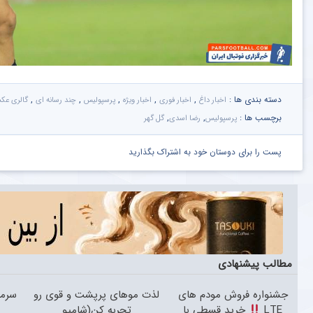
دسته بندی ها :
,
,
,
,
,
اخبار داغ
اخبار فوری
اخبار ویژه
پرسپولیس
چند رسانه ای
گالری عک
برچسب ها :
,
,
پرسپولیس
رضا اسدی
گل گهر
پست را برای دوستان خود به اشتراک بگذارید
مطالب پیشنهادی
جشنواره فروش مودم های
لذت موهای پرپشت و قوی رو
سرما
LTE
خرید قسطی با
تجربه کن(شامپو