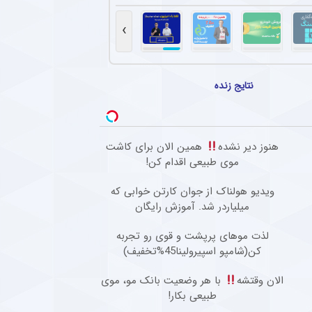
 پرسپولیس با باشگاه‌های لیگ یکی + جزئیات
 باشگاه لیگ یکی برای خرید امتیاز و تشکیل تیم «ب» آغاز کرده‌اند.
›
س و دو خرید بلندمدت در آستانه نهایی‌سازی
ید جدید (یک مدافع و یک مهاجم) را با قراردادهای بلندمدت نهایی کرده و امروز قرارداد آنها
نتایج زنده
مربی ملوان با پیشنهاد پرسپولیس برای جذب ستاره محبوبش
رمربی ملوان، با پیشنهاد پرسپولیس برای جذب امیررضا افسرده، مدافع این تیم، مخالفت کرد و 
هنوز دیر نشده
همین الان برای کاشت
جدید ستاره محبوب هواداران تیم فوتبال پرسپولیس طی ۴۸ ساعت آینده
موی طبیعی اقدام کن!
نجی مدافع سابق تیم فوتبال پرسپولیس تصمیم خود را برای ادامه فوتبال در خارج از کشور گر
ویدیو هولناک از جوان کارتن خوابی که
میلیاردر شد. آموزش رایگان
لذت موهای پرپشت و قوی رو تجربه
کن(شامپو اسپیرولینا45%تخفیف)
الان وقتشه
با هر وضعیت بانک مو، موی
طبیعی بکار!