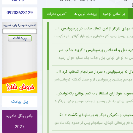
09203623129
بر اساس توصیه
پربحث ترین ها
آخرین نظرات
مهدی تارتار از این اتفاق جالب در پرسپولیس + عکس
انی پرسپولیس، کار دشواری برای قرار گرفتن در ترکیب ثابت این تیم خواهند داشت.
د نقل و انتقالاتی پرسپولیس ؛ گزینه جذاب سرخپوش می شود؟
یس به توافق نهایی برای جذب یک ستاره جوان رسید.
ل نه پرسپولیس ؛ سردار سرانجام انتخاب کرد !! + جزئیات
هاجم پیشین پرسپولیس از و فصل گذشته کوچائلی‌اسپور، با قراردادی یک‌ساله به تیم گازیانت
وب هواداران استقلال به تیم یونانی پانه‌تولیکوس پیوست
به طور رسمی از جذب موسی جنپو، وینگر ۲۸ ساله مالیایی سابق استقلال، با قراردادی دو ساله خبر داد.
پنل پیامک
حبوب و تکنیکی دیگر به بارسلونا برنگشت + عکس
لباس رئال مادرید
مدافع پرتغالی الهلال، سرانجام پس از حدود یک ماه دوری، به باشگاه عربستانی بازگشت.
2027