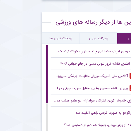
۴۰ ساله اسپانیایی در مرکز توجه استقلال
ین ها از دیگر رسانه های ورزشی
اره محبوب نساجی و گزینه مدنظر باشگاه پرسپولیس
یتان تیم ملی بسکتبال ایران و قطعی کردن قرارداد با استقلال
ن
پربیننده ترین
پربحث ترین ها
مربیان ایرانی حتما این چند سطر را بخوانند/ نسخه جهانی برای نجات فوتبال ایران!
افشای نقشه ترور لیونل مسی در جام جهانی ۲۰۲۶
آکادمی ملی المپیک میزبان معاینات پزشکی ملی‌پوشان بوکس
پیروزی قاطع حسین وفایی مقابل حریف چینی در اسنوکر اوپن چین
ای خاموش کردن اعتراض هواداران دو عضو هیئت مدیره را تغییر دادند!
رائوخو به صورت قرضی راهی آنفیلد شد
عد از وینیسیوس، بارکولا هم دور از دسترس شد؟