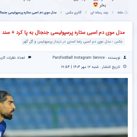
بخر
خانه
چند رسانه ای
گالری عکس
مدل موی دم اسبی ستاره پرسپولیسی جنجال ب
مدل موی دم اسبی ستاره پرسپولیسی جنجال به پا کرد + سند
عکس ؛ مدل موی دم اسبی رضا اسدی در دیدار پرسپولیس و گل گهر
نویسنده : Parsfootball Instagram Service
تعداد نظرات کارب
تاریخ انتشار : شنبه ۱۲ مهر ۱۴۰۴ | ۱۷:۵۴