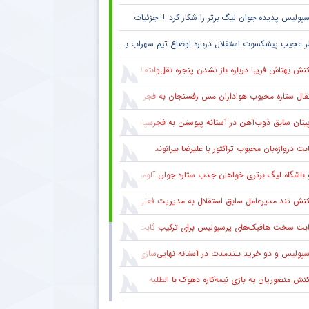
سپولیس پدیده جوان لیگ برتر را شکار کرد + جزئیات
 عجیب پیشکسوت استقلال درباره اوضاع تیم سهراب بختیاری زاده + جزئیات
نش بهتاش فریبا درباره باز نشدن پنجره نقل‌وانتقالات استقلال
قال ستاره محبوب هواداران مس رفسنجان به فجر سپاسی شیراز
یتان سابق ذوب‌آهن در آستانه پیوستن به فجرسپاسی شیراز
بت دروازه‌بان محبوب تراکتور با علیرضا بیرانوند
 باشگاه لیگ برتری خواهان جذب ستاره جوان آلومینیوم
نش تند مدیرعامل سابق استقلال به مدیریت فعلی این باشگاه
ابت سخت هافبک‌های پرسپولیس برای ترکیب ثابت
سپولیس و دو خرید بلندمدت در آستانه نهایی‌سازی
کنش منصوریان به بازی نیمه‌کاره دهوک با الطلبه
کنش علی تاجرنیا به حاشیه‌های اخیر علیه رامین رضاییان