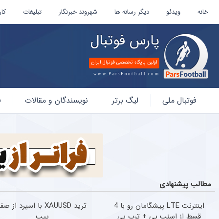
خانه
ویدئو
دیگر رسانه ها
شهروند خبرنگار
تبلیغات
کار
پارس فوتبال
اولین پایگاه تخصصی فوتبال ایران
www.ParsFootball.com
پارس
فوتبال ملی
لیگ برتر
نویسندگان و مقالات
ف
فوتبال
مطالب پیشنهادی
اینترنت LTE پیشگامان رو با 4
ترید XAUUSD با اسپرد از صف
قسط از اسنپ پی + ترب پی
پیپ