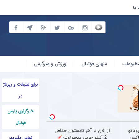
 ما
طبوعات
منهای فوتبال
ورزش و سرگرمی
برای تبلیغات و رپرتاژ
در
خبرگزاری پارس
فوتبال
کاتو
از الان تا آخر تابستون حداقل
تاکس
12کیلو چربی میسوزونی
تماس بگیرید: