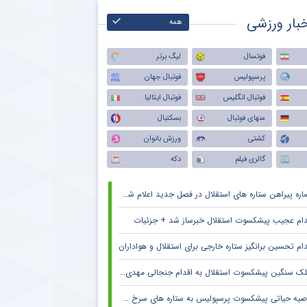
بار ورزشی
همه
فوتسال
لیگ برتر
پرسپولیس
فوتبال جهان
فوتبال انگلیس
فوتبال ایتالیا
منهای فوتبال
بسکتبال
کشتی
ورزش بانوان
گالری فیلم
دکه
ره پیراهن ستاره های استقلال در فصل جدید اعلام شد + جزئیات
دام عجیب پیشکسوت استقلال خبرساز شد + جزئیات
دام تحسین برانگیز ستاره خارجی برای استقلال و هواداران
ک سنگین پیشکسوت استقلال به اقدام جنجالی مهدی تاج در فدراسیون فوتبال
صیه حیاتی پیشکسوت پرسپولیس به ستاره های سرخ + جزئیات