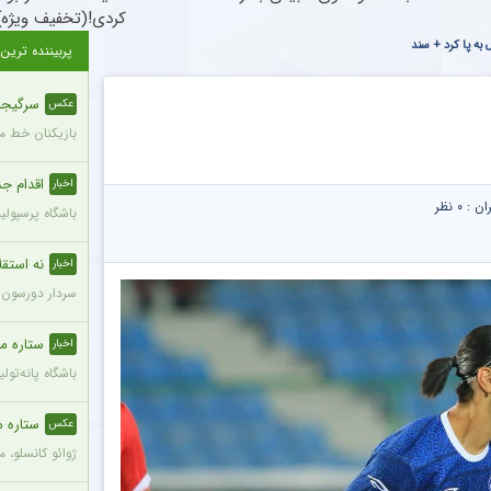
کردی!(تخفیف ویژه)
ه پا کرد + سند
پربیننده ترین
سرگیجه 
عکس
بازیکنان خط می
اقدام جدی
اخبار
ران :
۰ نظر
باشگاه پرسپول
نه استقلا
اخبار
سردار دورسون م
ستاره محب
اخبار
باشگاه پانه‌تولیکوس یونان 
ستاره م
عکس
ژوائو کانسلو، 