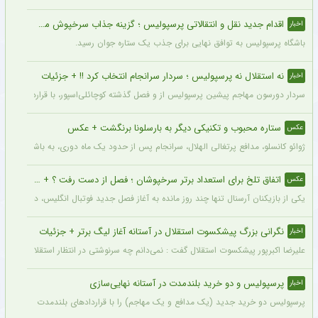
اقدام جدید نقل و انتقالاتی پرسپولیس ؛ گزینه جذاب سرخپوش می شود؟
اخبار
باشگاه پرسپولیس به توافق نهایی برای جذب یک ستاره جوان رسید.
نه استقلال نه پرسپولیس ؛ سردار سرانجام انتخاب کرد !! + جزئیات
اخبار
سردار دورسون مهاجم پیشین پرسپولیس از و فصل گذشته کوچائلی‌اسپور، با قراردادی یک‌سا
ستاره محبوب و تکنیکی دیگر به بارسلونا برنگشت + عکس
عکس
ژوائو کانسلو، مدافع پرتغالی الهلال، سرانجام پس از حدود یک ماه دوری، به باشگاه عربست
اتفاق تلخ برای استعداد برتر سرخپوشان ؛ فصل از دست رفت ؟ + عکس
عکس
یکی از بازیکنان آرسنال تنها چند روز مانده به آغاز فصل جدید فوتبال انگلیس، دچار مصد
نگرانی بزرگ پیشکسوت استقلال در آستانه آغاز لیگ برتر + جزئیات
اخبار
علیرضا اکبرپور پیشکسوت استقلال گفت : نمی‌دانم چه سرنوشتی در انتظار استقلال است، 
پرسپولیس و دو خرید بلندمدت در آستانه نهایی‌سازی
اخبار
پرسپولیس دو خرید جدید (یک مدافع و یک مهاجم) را با قراردادهای بلندمدت نهایی کرده و ا