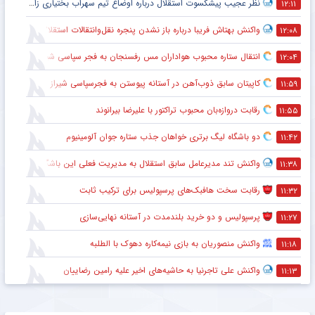
نظر عجیب پیشکسوت استقلال درباره اوضاع تیم سهراب بختیاری زاده + جزئیات
۱۲:۱۱
واکنش بهتاش فریبا درباره باز نشدن پنجره نقل‌وانتقالات استقلال
۱۲:۰۸
انتقال ستاره محبوب هواداران مس رفسنجان به فجر سپاسی شیراز
۱۲:۰۴
کاپیتان سابق ذوب‌آهن در آستانه پیوستن به فجرسپاسی شیراز
۱۱:۵۹
رقابت دروازه‌بان محبوب تراکتور با علیرضا بیرانوند
۱۱:۵۵
دو باشگاه لیگ برتری خواهان جذب ستاره جوان آلومینیوم
۱۱:۴۲
واکنش تند مدیرعامل سابق استقلال به مدیریت فعلی این باشگاه
۱۱:۳۸
رقابت سخت هافبک‌های پرسپولیس برای ترکیب ثابت
۱۱:۳۲
پرسپولیس و دو خرید بلندمدت در آستانه نهایی‌سازی
۱۱:۲۷
واکنش منصوریان به بازی نیمه‌کاره دهوک با الطلبه
۱۱:۱۸
واکنش علی تاجرنیا به حاشیه‌های اخیر علیه رامین رضاییان
۱۱:۱۳