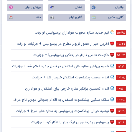
والیبال
کشتی
ورزش بانوان
گالری عکس
گالری فیلم
دکه
تیم جدید ستاره محبوب هواداران پرسپولیس لو رفت
۱۵:۴۵
آخرین خبر از حضور لژیونر مطرح در پرسپولیس + جزئیات لو رفته
۱۵:۴۱
حکومت نظامی تارتار در رختکن پرسپولیس! + جزئیات
۱۵:۲۲
شماره پیراهن ستاره های استقلال در فصل جدید اعلام شد + جزئیات
۱۳:۱۹
اقدام عجیب پیشکسوت استقلال خبرساز شد + جزئیات
۱۳:۰۸
اقدام تحسین برانگیز ستاره خارجی برای استقلال و هواداران
۱۲:۵۱
متلک سنگین پیشکسوت استقلال به اقدام جنجالی مهدی تاج در فدراسیون فوتبال
۱۲:۴۰
توصیه حیاتی پیشکسوت پرسپولیس به ستاره های سرخ + جزئیات
۱۲:۲۹
پرسپولیس پدیده جوان لیگ برتر را شکار کرد + جزئیات
۱۲:۱۶