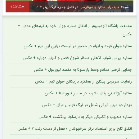
مشاهده
شروع تازه برای ستاره پرسپولیسی در فصل جدید لیگ برتر + عکس
ممانعت باشگاه آلومینیوم از انتقال ستاره جوان خود به تیم‌های مدعی +
عکس
ستاره جوان فولاد و ابهام در حضور در لیست نهایی این تیم + عکس
ستاره ایرانی شباب الاهلی منتظر شروع فصل و گلزنی دوباره + عکس
جدایی قرضی مدافع وسط بارسلونا به مقصد لیورپول + عکس
رضایت سرمربی پیکان از عملکرد بازیکنان جوان تیم + عکس
ستاره آرژانتینی رئال مادرید در مسیر فیورنتینا + عکس
دیدار دو مربی ایرانی شاغل در لیگ فوتبال عراق + عکس
ستاره محبوب و تکنیکی دیگر به بارسلونا برنگشت + عکس
اتفاق تلخ برای استعداد برتر سرخپوشان ؛ فصل از دست رفت ؟ + عکس