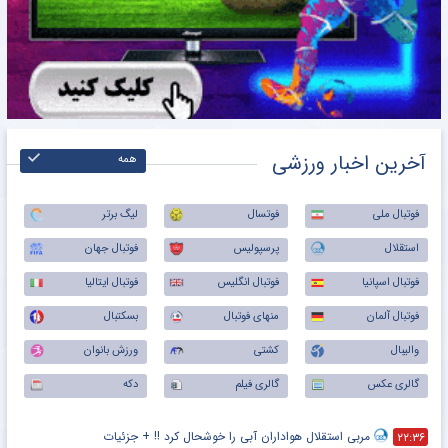
آخرین اخبار ورزشی
همه
فوتبال ملی
فوتسال
لیگ برتر
استقلال
پرسپولیس
فوتبال جهان
فوتبال اسپانیا
فوتبال انگلیس
فوتبال ایتالیا
فوتبال آلمان
منهای فوتبال
بسکتبال
والیبال
کشتی
ورزش بانوان
گالری عکس
گالری فیلم
دکه
مربی استقلال هواداران آبی را خوشحال کرد !! + جزئیات
۲۲:۳۶