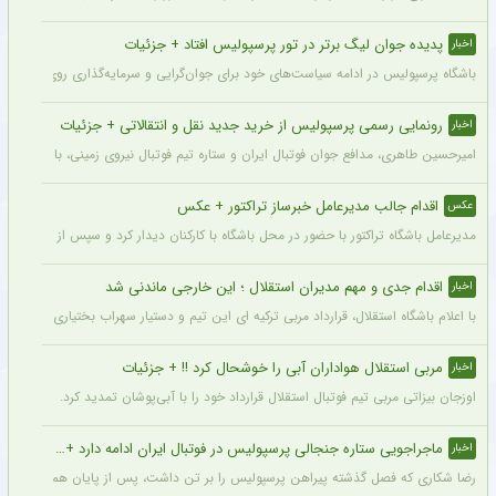
پدیده جوان لیگ برتر در تور پرسپولیس افتاد + جزئیات
اخبار
باشگاه پرسپولیس در ادامه سیاست‌های خود برای جوان‌گرایی و سرمایه‌گذاری روی استعدادهای آینده فوتبال ایران، ک
رونمایی رسمی پرسپولیس از خرید جدید نقل و انتقالاتی + جزئیات
اخبار
امیرحسین طاهری، مدافع جوان فوتبال ایران و ستاره تیم فوتبال نیروی زمینی، با قرارداد
اقدام جالب مدیرعامل خبرساز تراکتور + عکس
عکس
مدیرعامل باشگاه تراکتور با حضور در محل باشگاه با کارکنان دیدار کرد و سپس از کمپ تمری
اقدام جدی و مهم مدیران استقلال ؛ این خارجی ماندنی شد
اخبار
با اعلام باشگاه استقلال، قرارداد مربی ترکیه ای این تیم و دستیار سهراب بختیاری زاده تمد
مربی استقلال هواداران آبی را خوشحال کرد !! + جزئیات
اخبار
اوزجان بیزاتی مربی تیم فوتبال استقلال قرارداد خود را با آبی‌پوشان تمدید کرد.
ماجراجویی ستاره جنجالی پرسپولیس در فوتبال ایران ادامه دارد + جزئیات
اخبار
رضا شکاری که فصل گذشته پیراهن پرسپولیس را بر تن داشت، پس از پایان همکاری با این