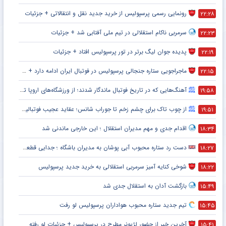
رونمایی رسمی پرسپولیس از خرید جدید نقل و انتقالاتی + جزئیات
۲۲:۲۸
سرمربی ناکام استقلالی در تیم ملی آفتابی شد + جزئیات
۲۲:۲۳
پدیده جوان لیگ برتر در تور پرسپولیس افتاد + جزئیات
۲۲:۱۹
ماجراجویی ستاره جنجالی پرسپولیس در فوتبال ایران ادامه دارد + جزئیات
۲۲:۱۵
آهنگ‌هایی که در تاریخ فوتبال ماندگار شدند؛ از ورزشگاه‌های اروپا تا جام جهانی
۱۹:۵۸
از چوب تاک برای چشم زخم تا جوراب شانس؛ عقاید عجیب فوتبالیست‌ها!
۱۹:۵۱
اقدام جدی و مهم مدیران استقلال ؛ این خارجی ماندنی شد
۱۸:۳۴
دست رد ستاره محبوب آبی پوشان به مدیران باشگاه ؛ جدایی قطعی است !
۱۸:۲۷
شوخی کنایه آمیز سرمربی استقلالی به خرید جدید پرسپولیس
۱۸:۲۲
بازگشت آدان به استقلال جدی شد
۱۵:۴۹
تیم جدید ستاره محبوب هواداران پرسپولیس لو رفت
۱۵:۴۵
آخرین خبر از حضور لژیونر مطرح در پرسپولیس + جزئیات لو رفته
۱۵:۴۱