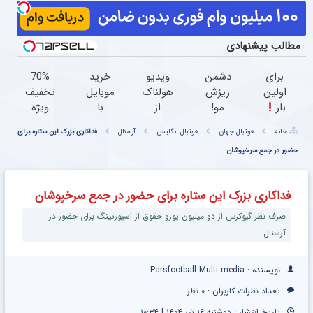
مطالب پیشنهادی
برای
دشمن
ویدیو
خرید
70%
اولین
ریزش
هولناک
موبایل
تخفیف
بار
مو!
از
با
ویژه
معرفی
تخفیف
جوان
اسنپ
جین
خانه
فوتبال جهان
فوتبال انگلیس
آرسنال
فداکاری بزرک این ستاره برای
یک
تا
کارتن
پی |
وست
چربیسوز
حضور در جمع سرخپوشان
امشب
خوابی
در ۴
+
لاغری
که
قسط
خرید
گیاهی
میلیاردر
بدون
در4
فداکاری بزرک این ستاره برای حضور در جمع سرخپوشان
در صدا
شد.
سود و
قسطه
و سیما
آموزش
کارمزد!
صرف نظر گیوکرس از دو میلیون یورو حقوق از اسپورتینگ برای حضور در
رایگان
آرسنال
نویسنده : Parsfootball Multi media
تعداد نظرات کاربران :
۰ نظر
تاریخ انتشار : دوشنبه ۱۶ تیر ۱۴۰۴ | ۱۰:۳۴