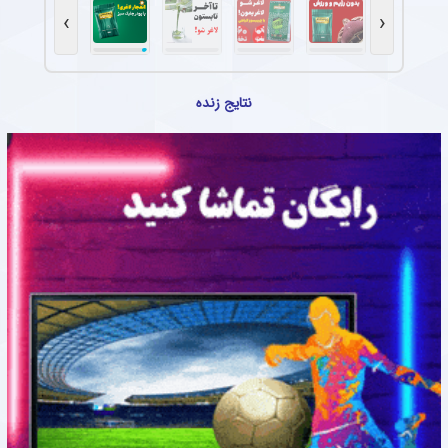
›
‹
نتایج زنده