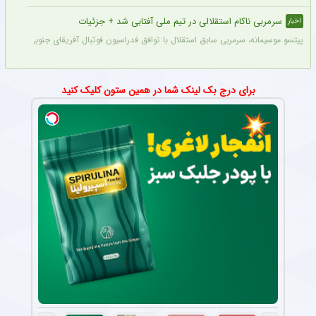
سرمربی ناکام استقلالی در تیم ملی آفتابی شد + جزئیات
اخبار
پیتسو موسیمانه، سرمربی سابق استقلال با توافق فدراسیون فوتبال آفریقای جنوبی به‌عنو
برای درج بک لینک شما در همین ستون کلیک کنید