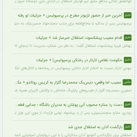
ابوالفضل جلالی مدافع سابق تیم فوتبال استقلال در ابتدای بازی دوستانه امروز با آلومینی
آخرین خبر از حضور لژیونر مطرح در پرسپولیس + جزئیات لو رفته
اخبار
پرسپولیس پس از مذاکره با ماخاچ‌قلعه برای جذب محمدجواد حسین‌نژاد، به دلیل رقم رضای
اقدام عجیب پیشکسوت استقلال خبرساز شد + جزئیات
اخبار
بهتاش فریبا پیشکسوت استقلال گفت : به نظر من عملکرد مدیریت تا اینجای کار قابل قبول 
حکومت نظامی تارتار در رختکن پرسپولیس! + جزئیات
اخبار
مهدی تارتار نسبت به انتشار اخبار داخلی پرسپولیس در رسانه‌ها و کانال‌های تلگرامی عصبا
عجیب اما واقعی؛ دیس‌بک محمدرضا گلزار به کریس رونالدو + عکس
عکس
استوری محمدرضا گلزار از خودروهای پارکینگ خانه‌اش با واکنش کاربران همراه شده و برخی 
دست رد ستاره محبوب آبی پوشان به مدیران باشگاه ؛ جدایی قطعی است !
اخبار
رودری، ستاره منچسترسیتی، پس از رد پیشنهاد نهایی قرارداد از سوی این غول لیگ برتری،
بازگشت آدان به استقلال جدی شد
اخبار
استقلال برای بازگرداندن آنتونیو آدان مذاکراتی را با این دروازه‌بان اسپانیایی انجام داده و قرار است مذاکرات اوایل هفته نهایی شود. آدان