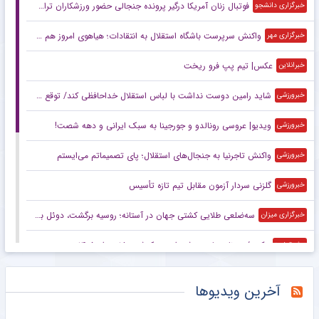
فوتبال زنان آمریکا درگیر پرونده جنجالی حضور ورزشکاران تراجنسیتی
خبرگزاری دانشجو
واکنش سرپرست باشگاه استقلال به انتقادات؛ هیاهوی امروز هم می‌گذرد!
خبرگزاری مهر
عکس| تیم پپ فرو ریخت
خبرانلاین
شاید رامین دوست نداشت با لباس استقلال خداحافظی کند/ توقع چندانی از این استقلال نداریم/ این پنجره بسته حاصل شوک‌های مدیریتی است
خبرورزشی
ویدیو| عروسی رونالدو و جورجینا به سبک ایرانی و دهه شصت!
خبرورزشی
واکنش تاجرنیا به جنجال‌های استقلال؛ پای تصمیماتم می‌ایستم
خبرورزشی
گلزنی سردار آزمون مقابل تیم تازه تأسیس
خبرورزشی
سه‌ضلعی طلایی کشتی جهان در آستانه؛ روسیه برگشت، دوئل بزرگ ایران و آمریکا
خبرگزاری میزان
عکس/ روزنامه‌های ورزشی امروز یک‌شنبه ۱۸ مرداد ۱۴۰۵
مشرق نیوز
دیوار طارمی جلوی عربستان
مشرق نیوز
آخرین ویدیوها
دلیل جدایی رامین رضاییان از استقلال چه بود؟/ سه جام سخت پیش روی آبی‌ها
خبرگزاری مهر