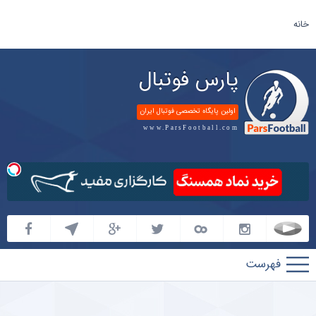
خانه
پارس فوتبال
اولین پایگاه تخصصی فوتبال ایران
www.ParsFootball.com
پارس
فوتبال