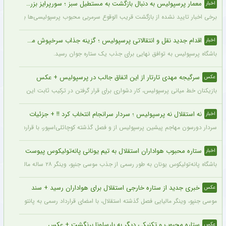
معمار پرسپولیس به دنبال بازگشت به مستطیل سبز ؛ سورپرایز بزرگ در راه است ؟ + جزئیات
اخبار
برخی اخبار تایید نشده از بازگشت قریب الوقوع سرمربی محبوب پرسپولیسی‌ها به دنیای فو
اقدام جدید نقل و انتقالاتی پرسپولیس ؛ گزینه جذاب سرخپوش می شود؟
اخبار
باشگاه پرسپولیس به توافق نهایی برای جذب یک ستاره جوان رسید.
سرگیجه مهدی تارتار از این اتفاق جالب در پرسپولیس + عکس
عکس
بازیکنان خط میانی پرسپولیس، کار دشواری برای قرار گرفتن در ترکیب ثابت این تیم خواه
نه استقلال نه پرسپولیس ؛ سردار سرانجام انتخاب کرد !! + جزئیات
اخبار
سردار دورسون مهاجم پیشین پرسپولیس از و فصل گذشته کوچائلی‌اسپور، با قراردادی یک‌سا
ستاره محبوب هواداران استقلال به تیم یونانی پانه‌تولیکوس پیوست
اخبار
باشگاه پانه‌تولیکوس یونان به طور رسمی از جذب موسی جنپو، وینگر ۲۸ ساله مالیایی سابق استقلال، با قراردادی دو ساله خبر داد.
خبری جدید از ستاره خارجی استقلال برای هواداران رسید + سند
عکس
موسی جنپو، وینگر مالیایی فصل گذشته استقلال، با امضای قرارداد رسمی به پانتولیکوس یونا
ستاره محبوب و تکنیکی دیگر به بارسلونا برنگشت + عکس
عکس