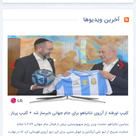
رونمایی از خرید جدید پرسپولیس؛ هافبک ۱۹ ساله در جمع سرخپوشان
خبرانلاین
آخرین ویدیوها
پشت پرده امپراتوری اینفانتینو؛ قدرت، پول و سیاست در پوشش ریاست فیفا
خبرورزشی
ویدیو| تیم‌های لیگ‌ ملت‌های والیبال چقدر پاداش گرفتند؟
خبرورزشی
نبرد لالیگایی برای خرید ستاره آرژانتینی؛ سیمئونه جلوتر از بارسا
خبرورزشی
تغییر سرمربی تیم ملی؟ فکر نکنم!
خبرورزشی
آدان به استقلال چقدر تخفیف داد؟
خبرورزشی
کلیپ واکنش کامران نجف زاده به رفتار عادل فردوسی پور در شرایط جنگی + سند
کلیپ لورفته از آرزوی نتانیاهو برای جام جهانی خبرساز شد + کلیپ پربازدید
بنیامین نتانیاهو، نخست‌ وزیر رژیم صهیونیستی، پیش از فینال جام جهانی ۲۰۲۶ با اعلام
امیر
حمایت صریح از تیم ملی آرژانتین و لیونل مسی، برای این تیم آرزوی قهرمانی کرد که در نهایت
رفتن