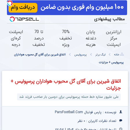
مطالب پیشنهادی
ارزانترین
پایان
70%
تا 70
ایمپلنت
مرکز
دغدغه
تخفیف
درصد
کره‌ای
ایمپلنت
هزینه
ویژه
تخفیف
درجه
در ایران
های
جین
محصولات
یک
خانه
لیگ برتر
پرسپولیس
اتفاق شیرین برای آقای گل محبوب هواداران
با
دندان
وست
جین
فقط 6
بهترین
پرسپولیس + جزئیات
پزشکی
+
وست +
میلیون
کیفیت و
با پک
خرید
خرید در 4
تومن
قیمت
سفید
در4
قسط
اتفاق شیرین برای آقای گل محبوب هواداران پرسپولیس +
کننده
قسطه
جزئیات
خانگی
علی علیپور ستاره خط حمله پرسپولیس برای دومین بار صاحب فرزند شد
نویسنده : پارس فوتبال ParsFootball.Com
تعداد نظرات کاربران :
۰ نظر
تاریخ انتشار : جمعه ۳۰ خرداد ۱۴۰۴ | ۲۲:۵۷