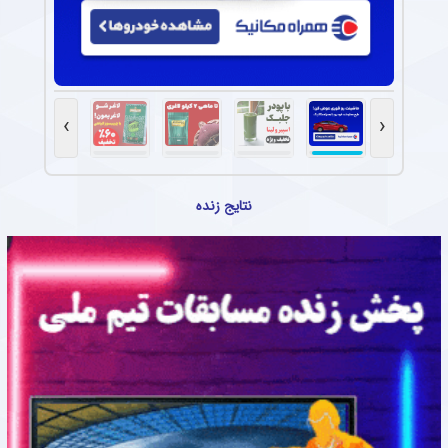
›
‹
نتایج زنده