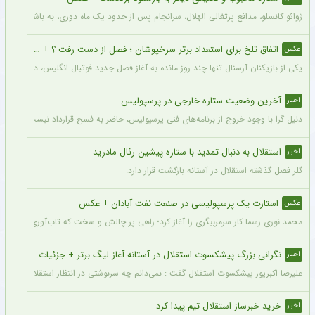
ژوائو کانسلو، مدافع پرتغالی الهلال، سرانجام پس از حدود یک ماه دوری، به باشگاه عربست
اتفاق تلخ برای استعداد برتر سرخپوشان ؛ فصل از دست رفت ؟ + عکس
عکس
یکی از بازیکنان آرسنال تنها چند روز مانده به آغاز فصل جدید فوتبال انگلیس، دچار مصد
آخرین وضعیت ستاره خارجی در پرسپولیس
اخبار
دنیل گرا با وجود خروج از برنامه‌های فنی پرسپولیس، حاضر به فسخ قرارداد نیست. مدیران
استقلال به دنبال تمدید با ستاره پیشین رئال مادرید
اخبار
گلر فصل گذشته استقلال در آستانه بازگشت قرار دارد.
استارت یک پرسپولیسی در صنعت نفت آبادان + عکس
عکس
محمد نوری رسما کار سرمربیگری را آغاز کرد؛ راهی پر چالش و سخت که تاب‌آوری بالایی را 
نگرانی بزرگ پیشکسوت استقلال در آستانه آغاز لیگ برتر + جزئیات
اخبار
علیرضا اکبرپور پیشکسوت استقلال گفت : نمی‌دانم چه سرنوشتی در انتظار استقلال است، 
خرید خبرساز استقلال تیم پیدا کرد
اخبار