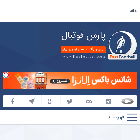
خانه
پارس فوتبال
اولین پایگاه تخصصی فوتبال ایران
www.ParsFootball.com
پارس
فوتبال