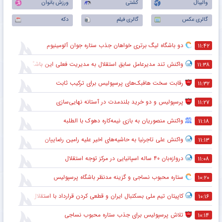
والیبال
کشتی
ورزش بانوان
گالری عکس
گالری فیلم
دکه
دو باشگاه لیگ برتری خواهان جذب ستاره جوان آلومینیوم
۱۱:۴۲
واکنش تند مدیرعامل سابق استقلال به مدیریت فعلی این باشگاه
۱۱:۳۸
رقابت سخت هافبک‌های پرسپولیس برای ترکیب ثابت
۱۱:۳۲
پرسپولیس و دو خرید بلندمدت در آستانه نهایی‌سازی
۱۱:۲۷
واکنش منصوریان به بازی نیمه‌کاره دهوک با الطلبه
۱۱:۱۸
واکنش علی تاجرنیا به حاشیه‌های اخیر علیه رامین رضاییان
۱۱:۱۳
دروازه‌بان ۴۰ ساله اسپانیایی در مرکز توجه استقلال
۱۱:۰۸
ستاره محبوب نساجی و گزینه مدنظر باشگاه پرسپولیس
۱۰:۲۰
کاپیتان تیم ملی بسکتبال ایران و قطعی کردن قرارداد با استقلال
۱۰:۱۶
تلاش پرسپولیس برای جذب ستاره محبوب نساجی
۱۰:۱۴