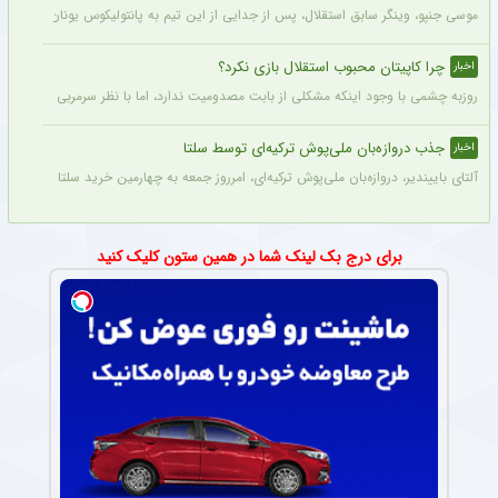
موسی جنپو، وینگر سابق استقلال، پس از جدایی از این تیم به پانتولیکوس یونان ملحق ش
چرا کاپیتان محبوب استقلال بازی نکرد؟
اخبار
روزبه چشمی با وجود اینکه مشکلی از بابت مصدومیت ندارد، اما با نظر سرمربی استقلال در
جذب دروازه‌بان ملی‌پوش ترکیه‌ای توسط سلتا
اخبار
آلتای باییندیر، دروازه‌بان ملی‌پوش ترکیه‌ای، امرروز جمعه به چهارمین خرید سلتا برای فصل ۲۷-۲۰۲۶ تبدیل شد.
برای درج بک لینک شما در همین ستون کلیک کنید