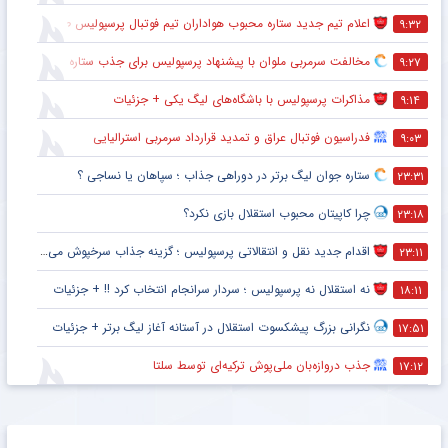
اعلام تیم جدید ستاره محبوب هواداران تیم فوتبال پرسپولیس طی ۴۸ ساعت آینده
۹:۳۲
مخالفت سرمربی ملوان با پیشنهاد پرسپولیس برای جذب ستاره محبوبش
۹:۲۷
مذاکرات پرسپولیس با باشگاه‌های لیگ یکی + جزئیات
۹:۱۴
فدراسیون فوتبال عراق و تمدید قرارداد سرمربی استرالیایی
۹:۰۳
ستاره جوان لیگ برتر در دوراهی جذاب ؛ سپاهان یا نساجی ؟
۲۳:۳۱
چرا کاپیتان محبوب استقلال بازی نکرد؟
۲۳:۱۸
اقدام جدید نقل و انتقالاتی پرسپولیس ؛ گزینه جذاب سرخپوش می شود؟
۲۳:۱۱
نه استقلال نه پرسپولیس ؛ سردار سرانجام انتخاب کرد !! + جزئیات
۱۸:۱۱
نگرانی بزرگ پیشکسوت استقلال در آستانه آغاز لیگ برتر + جزئیات
۱۷:۵۱
جذب دروازه‌بان ملی‌پوش ترکیه‌ای توسط سلتا
۱۷:۱۲