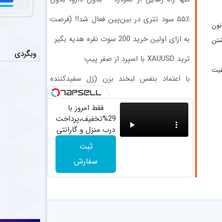
سکوت فر
اخبار
جراحی! «فرم پر کن»
فرهاد مجیدی در
۵۵٪ سود تتری در بین‌پین فعال شد!! (فرصت
نون
محدود ثبت‌نام)
جدایی ا
اخبار
به ازای اولین خرید 200 سوت نقره هدیه بگیر
شتن
دیدیه اندونگ ه
وبگردی
ترید XAUUSD با اسپرد از صفر پیپ
قیت
عملکرد 
اخبار
با اعتماد بنفس لبخند بزن (ژل سفیدکننده
تیم فوتبال پر
دندان40%تخفیف)
فقط امروز با
سرمربی فص
عکس
29%تخفیف،پرداخت
بیان محمودی، 
درب منزل و گارانتی
تعویض چراغ 40
ثبت
وات بخر
سفارش