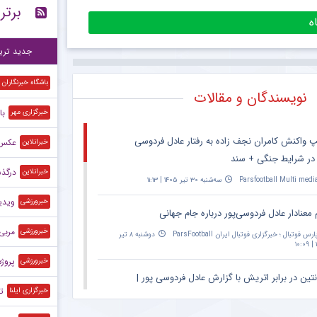
برتر
است
۱۵:۲۴
پی
۱۲:۲۷
جدید تری
باشگاه خبرنگاران
نویسندگان و مقالات
با
خبرگزاری مهر
پ واکنش کامران نجف زاده به رفتار عادل فردوسی
عکس| ا
خبرانلاین
 در شرایط جنگی + سند
درگذ
خبرانلاین
Parsfootball Multi medi
سه‌شنبه ۳۰ تیر ۱۴۰۵ | ۱۱:۱۳
ویدی
خبرورزشی
 معنادار عادل فردوسی‌پور درباره جام جهانی
مربی 
خبرورزشی
ارس فوتبال ؛ خبرگزاری فوتبال ایران ParsFootball
دوشنبه ۸ تیر
۱
پروژه ج
خبرورزشی
نتین در برابر اتریش با گزارش عادل فردوسی پور |
ت
خبرگزاری ایلنا
۲۰:۳۰ – پخش زنده در اپارات اسپرت
Parsfootball Multi medi
دوشنبه ۱ تیر ۱۴۰۵ | ۱۴:۳۱