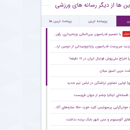
ین ها از دیگر رسانه های ورزشی
قلال و روزهای دشوار با پنجره نقل‌وانتقالاتی بسته
ام مهم پیشکسوت پرسپولیس برای هواداران سرخ + جزئیات
ن
پربیننده ترین
پربحث ترین ها
با تصمیم فدراسیون بین‌المللی وزنه‌برداری؛ رکورد‌های جهانی یوسفی و نصیری حفظ شد
 جوان
زدید سرپرست فدراسیون پارادوومیدانی از دومین اردوی تیم ملی مردان
خراج ملی‌پوش فوتبال ایران در ۱۲ دقیقه!
شت مربی اسبق میلان
و| اولین تصاویر تراشتگن در لباس تیم جدید
افسانه‌ای ایتالیا چشم از جهان فروبست
وان‌گرایی پرسپولیس کلید خورد؛ حالا ستاره‌های آکادمی کنار بزرگسالان تمرین می‌کنند
قابل آلومینیوم و مس شهر بابک برنده نداشت