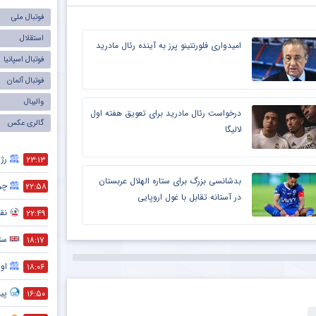
فوتبال ملی
استقلال
امیدواری فلورنتینو پرز به آینده رئال مادرید
فوتبال اسپانیا
فوتبال آلمان
والیبال
درخواست رئال مادرید برای تعویق هفته اول
گالری عکس
لالیگا
رژی
۲۳:۱۳
بدشانسی بزرگ برای ستاره الهلال عربستان
چر
۲۲:۵۸
در آستانه تقابل با غول اروپایی
نقش
۲۲:۴۹
ست
۱۸:۱۷
اول
۱۸:۰۶
پیش
۱۶:۵۰