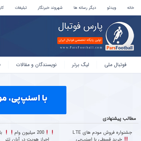
خانه
ویدئو
دیگر رسانه ها
شهروند خبرنگار
تبلیغات
کار
پارس فوتبال
اولین پایگاه تخصصی فوتبال ایران
www.ParsFootball.com
پارس
فوتبال ملی
لیگ برتر
نویسندگان و مقالات
ف
فوتبال
مطالب پیشنهادی
جشنواره فروش مودم های LTE
200 میلیون وام
با
خرید قسطی با اسنپ‌پی
احراز هویت در آبان تتر