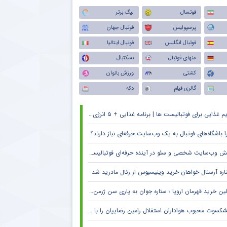
فوتسال
لیگ برتر
پرسپولیس
فوتبال جهان
فوتبال انگلیس
فوتبال ایتالیا
منهای فوتبال
بسکتبال
کشتی
ورزش بانوان
گالری فیلم
دکه
م غذایی برای فوتبالیست ها | برنامه غذایی + ۵ انرژی زا
ا باشگاه‌های فوتبال به یک وب‌سایت حرفه‌ای نیاز دارند؟
 وب‌سایت شخصی و سئو در آینده حرفه‌ای فوتبالیست‌ها و مربیان
اره آرسنال خواهان خرید وینیسیوس از رئال مادرید شد
ین خرید قهرمان اروپا ؛ ستاره جوان به پاری سن ژرمن می رود
کسوت محبوب هواداران استقلال رامین رضاییان را با خاک یکسان کرد + جزئیات