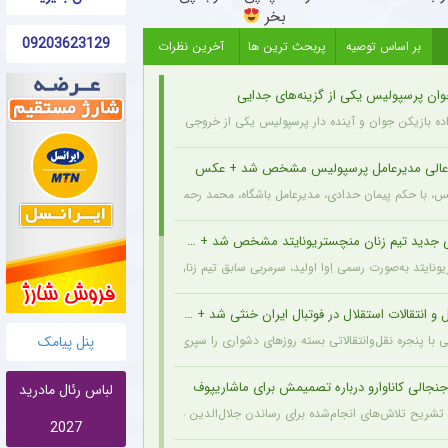
بخر
09203623129
بر اساس توصیه
پربحث ترین ها
آخرین نظرات
وان پرسپولیس یکی از گزینه‌های جدایی
اده بازیکن جوان و آینده دار پرسپولیس یکی از خروجی های احتمالی باشگاه به شمار می رود.
عالی مدیرعامل پرسپولیس مشخص شد + عکس
یس، با حکم پیمان حدادی، مدیرعامل باشگاه، محمد رحمان سالاری به عنوان مشاور عالی مدیر
 جدید تیم زنان منچستریونایتد مشخص شد + عکس
ونایتد به‌صورت رسمی اِوا اولید، سرمربی سابق تیم زنان هارتس، را به‌عنوان سرمربی جدید تیم
و انتقالات استقلال در فوتبال ایران خنثی شد + جزئیات
پنل پیامک
ی با پنجره نقل‌وانتقالاتی بسته روزهای دشواری را سپری می‌کند که در همین شرایط، نام سرد
نجالی کاناوارو درباره تصمیمش برای ماشاریپوف
لباس رئال مادرید
 با تشریح تلاش‌های انجام‌شده برای رساندن جلال‌الدین ماشاریپوف به جام جهانی تأکید کرد 
2027