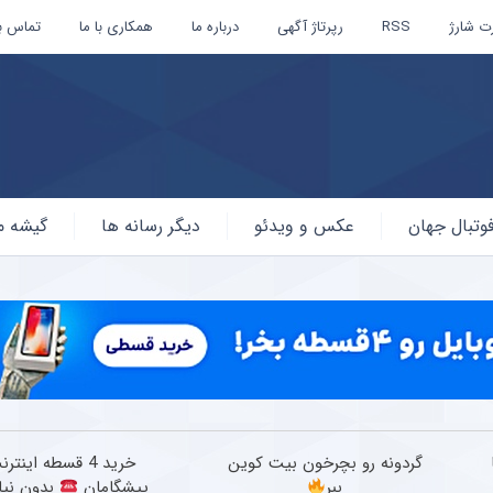
ت شارژ
RSS
رپرتاژ آگهی
درباره ما
همکاری با ما
تماس با
وتبال جهان
عکس و ویدئو
دیگر رسانه ها
گیشه م
گردونه رو بچرخون بیت کوین
خرید 4 قسطه اینتر
ببر
پیشگامان
بدون نیاز