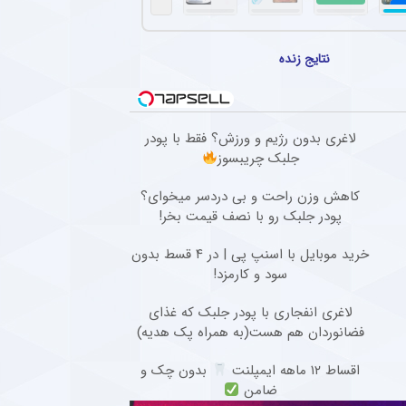
هاد مجیدی در دبی و انتظار برای پیشنهاد جدید
 پنجاه‌سالگی، دور از هیاهوی فوتبال ایران، روزهای آرامی را در دبی سپری می‌کند و همچنان مق
نتایج زنده
ین ستاره از استقلال قطعی شد + جزئیات
افبک گابنی فصل گذشته تیم فوتبال استقلال به دلیل بسته ماندن پنجره نقل‌وانتقالاتی به ای
تهاجمی پرسپولیس در پیش‌فصل لیگ برتر
لاغری بدون رژیم و ورزش؟ فقط با پودر
جلبک چریبسوز
سپولیس در مسابقات پیش فصل شکستی نداشته و توانسته گل های زیادی را به ثمر برساند.
کاهش وزن راحت و بی دردسر میخوای؟
ل گذشته سپاهان با تمدید یک فصل دیگر در این تیم ماند + عکس
پودر جلبک رو با نصف قیمت بخر!
سرمربی فصل گذشته سپاهان، با وجود شایعات حضور در پرسپولیس، قرارداد خود را برای یک فص
خرید موبایل با اسنپ پی | در ۴ قسط بدون
سود و کارمزد!
لاغری انفجاری با پودر جلبک که غذای
فضانوردان هم هست(به همراه پک هدیه)
اقساط ۱۲ ماهه ایمپلنت
بدون چک و
ضامن