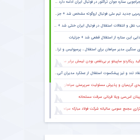
راجویی ستاره جوان تراکتور در فوتبال ایران ادامه دارد + جزئیات
مربی جدید تیم ملی فوتبال اروگوئه مشخص شد + جزئیات
 نقل و انتقالات استقلال در فوتبال ایران خنثی شد + جزئیات
ایی این ستاره از استقلال قطعی شد + جزئیات
 سنگین مدیر سپاهان برای استقلال ، پرسپولیس و تراکتور + جزئیات
ید ریکاردو ساپینتو بر بی‌نقص بودن تیمش برابر سالزبورگ
قاد تند و تیز پیشکسوت استقلال از عملکرد مدیران آبی + جزئیات
دی کریمیان و پذیرش مسئولیت سرپرستی سپاهان
پیتان اس‌سی ویلا قربانی سرقت مسلحانه
گزاری مجمع عمومی سالیانه شرکت فولاد مبارکه سپاهان
کاری ایمان عالمی با ساکت الهامی در تیم پیکان
 ستاره گابنی از لیست بازیکنان استقلال به خاطر محدودیت نقل‌وانتقالاتی