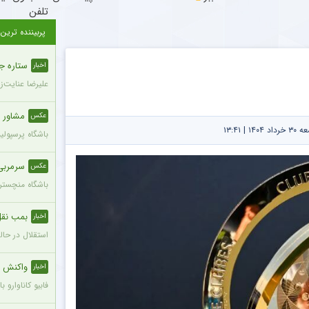
تلفن
پربیننده ترین
ستاره ج
اخبار
علیرضا عنایت‌ز
مشاور 
عکس
| ۱۳:۴۱
باشگاه پرسپول
سرمربی
عکس
باشگاه منچستری
بمب نقل 
اخبار
استقلال در حال
واکنش ج
اخبار
فابیو کاناوارو