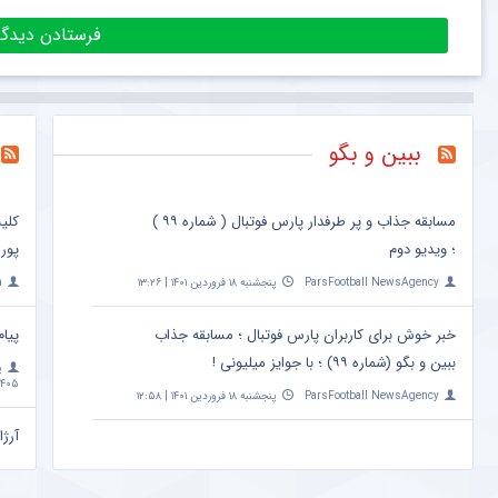
ببین و بگو
مسابقه جذاب و پر طرفدار پارس فوتبال ( شماره ۹۹ )
کلی
؛ ویدیو دوم
پور
ParsFootball NewsAgency
پنجشنبه ۱۸ فروردین ۱۴۰۱ | ۱۳:۲۶
a
خبر خوش برای کاربران پارس فوتبال ؛ مسابقه جذاب
پیام
ببین و بگو (شماره ۹۹) ؛ با جوایز میلیونی !
پ
۴۰۵ | ۱۰:۰۹
ParsFootball NewsAgency
پنجشنبه ۱۸ فروردین ۱۴۰۱ | ۱۲:۵۸
آرژا
امشب ساعت 
a