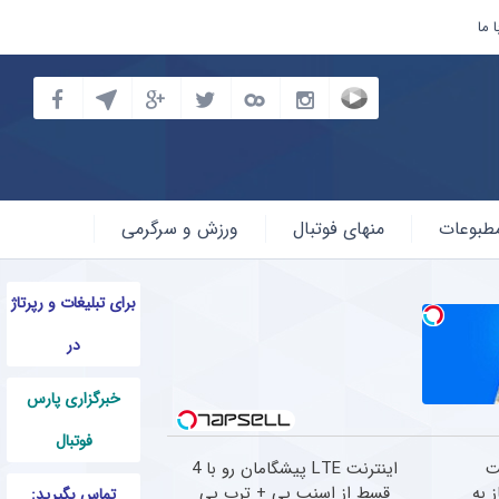
 ما
طبوعات
منهای فوتبال
ورزش و سرگرمی
برای تبلیغات و رپرتاژ
در
خبرگزاری پارس
فوتبال
نت
اینترنت LTE پیشگامان رو با 4
 به
قسط از اسنپ پی + ترب پی
تماس بگیرید: