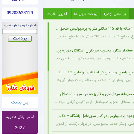
09203623129
بر اساس توصیه
پربحث ترین ها
آخرین نظرات
هزار دلار از اخمت گروژنی به پرسپولیس پیوست.
نادار ستاره محبوب هواداران استقلال درباره پرسپولیس + عکس
ی، مدافع جدید پرسپولیس پیام جدیدی را در فضای مجازی به اشتراک گذاشت: تمام قلبم برا
ین رامین رضاییان در استقلال رونمایی شد + عکس
ه رامین رضاییان در استقلال، مدافع راست جوان آبی‌ها انگیزه بیشتری برای شروع فصل پیدا کر
یمانه میداوودی و قلی‌زاده در تمرین استقلال + عکس
پنل پیامک
 استقلال، تصویر صمیمانه‌ای از در آغوش گرفتن میلاد میداوودی (مربی مهاجمان) و اسماعیل قل
جدید پرسپولیس در کنار مدیرعامل باشگاه + عکس
لباس رئال مادرید
 وینگر جدید پرسپولیس، در پرواز بازگشت از اردوی ارزروم در کنار پیمان حدادی دیده شد.
2027