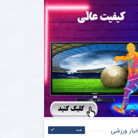
بار ورزشی
همه