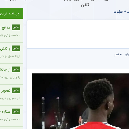
تلفن
شد + جزئیات
پربیننده ترین
مدافع ۲۱ ساله با قد ۱۹۵ سانتی‌متر به پرسپولیس ملحق شد + عکس
عکس
محمدمهدی زارع، مدافع ۲۱ ساله با قد ۱۹۵ سانتی‌متر، با مبلغ ۸۰۰ 
واکنش مع
عکس
ران :
۰ نظر
ابوالفضل جلال
از جانش
عکس
با پایان پروند
تصویر صم
عکس
در تمرین دیروز
ستاره 
عکس
محمدمهدی محبی،