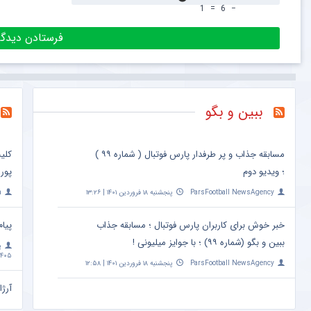
1
=
6
−
ببین و بگو
مسابقه جذاب و پر طرفدار پارس فوتبال ( شماره ۹۹ )
کلی
؛ ویدیو دوم
پور
ParsFootball NewsAgency
پنجشنبه ۱۸ فروردین ۱۴۰۱ | ۱۳:۲۶
a
خبر خوش برای کاربران پارس فوتبال ؛ مسابقه جذاب
پیام
ببین و بگو (شماره ۹۹) ؛ با جوایز میلیونی !
پ
۴۰۵ | ۱۰:۰۹
ParsFootball NewsAgency
پنجشنبه ۱۸ فروردین ۱۴۰۱ | ۱۲:۵۸
آرژا
امشب ساعت 