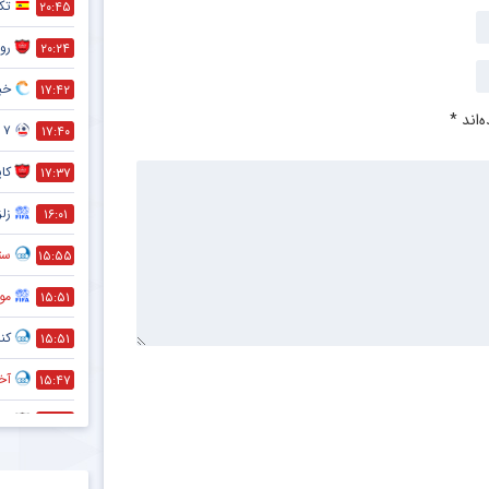
تک
۲۰:۴۵
رون
۲۰:۲۴
خبر
۱۷:۴۲
‌اند
*
۷ تا از مهم ترین فواید دوچرخه سواری که نمی دانستید !
۱۷:۴۰
کا
۱۷:۳۷
زلز
۱۶:۰۱
ستا
۱۵:۵۵
مو
۱۵:۵۱
کنا
۱۵:۵۱
آخر
۱۵:۴۷
ضد
۱۵:۴۵
قط
۱۵:۴۴