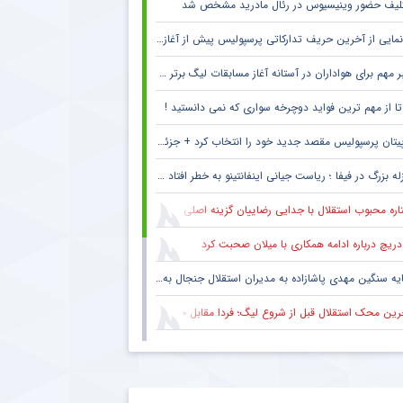
لیف حضور وینیسیوس در رئال مادرید مشخص شد
مایی از آخرین حریف تدارکاتی پرسپولیس پیش از آغاز لیگ برتر
 مهم برای هواداران در آستانه آغاز مسابقات لیگ برتر + جزئیات
پیتان پرسپولیس مقصد جدید خود را انتخاب کرد + جزئیات
له بزرگ در فیفا ؛ ریاست جیانی اینفانتینو به خطر افتاد !! + جزئیات
ره محبوب استقلال با جدایی رضاییان گزینه اصلی دفاع راست این تیم
دریچ درباره ادامه همکاری با میلان صحبت کرد
یه سنگین مهدی پاشازاده به مدیران استقلال جنجال به پا کرد
ین محک استقلال قبل از شروع لیگ؛ فردا مقابل حریف تدارکاتی
حال سنگین تیم مطرح عربی به پرسپولیس و مهدی تارتار
ع همکاری باشگاه استقلال با رامین رضاییان