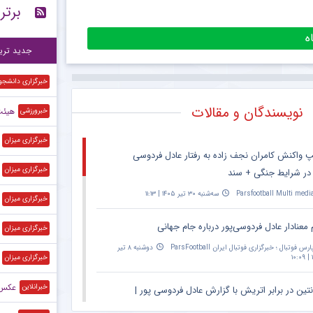
برتر
پی
۱۵:۴۱
آخ
۱۵:۳۷
جدید تری
خبرگزاری دانشجو
نویسندگان و مقالات
هیئت‌رئیس
خبرورزشی
خبرگزاری میزان
پ واکنش کامران نجف زاده به رفتار عادل فردوسی
خبرگزاری میزان
 در شرایط جنگی + سند
Parsfootball Multi medi
سه‌شنبه ۳۰ تیر ۱۴۰۵ | ۱۱:۱۳
خبرگزاری میزان
 معنادار عادل فردوسی‌پور درباره جام جهانی
خبرگزاری میزان
ارس فوتبال ؛ خبرگزاری فوتبال ایران ParsFootball
دوشنبه ۸ تیر
۱
خبرگزاری میزان
عکس |
خبرانلاین
نتین در برابر اتریش با گزارش عادل فردوسی پور |
۲۰:۳۰ – پخش زنده در اپارات اسپرت