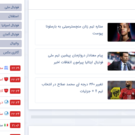
فوتبال ملی
استقلال
فوتبال اسپانیا
ستاره تیم زنان منچسترسیتی به بارسلونا
پیوست
فوتبال آلمان
والیبال
گالری عکس
پیام معنادار دروازه‌بان پیشین تیم ملی
فوتبال ایتالیا پیرامون اتفاقات اخیر
مص
۲۲:۲۹
است
۲۲:۲۴
تغییر ۳۶۰ درجه ای محمد صلاح در انتخاب
کا
تیم !! + جزئیات
۲۲:۲۴
در
۲۲:۲۴
ستا
۲۲:۲۴
ست
۲۱:۰۶