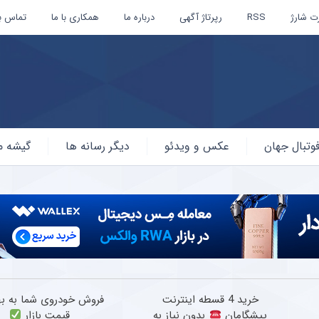
ت شارژ
RSS
رپرتاژ آگهی
درباره ما
همکاری با ما
تماس با
وتبال جهان
عکس و ویدئو
دیگر رسانه ها
گیشه م
خرید 4 قسطه اینترنت
فروش خودروی شما به به
پیشگامان
بدون نیاز به
قیمت بازار