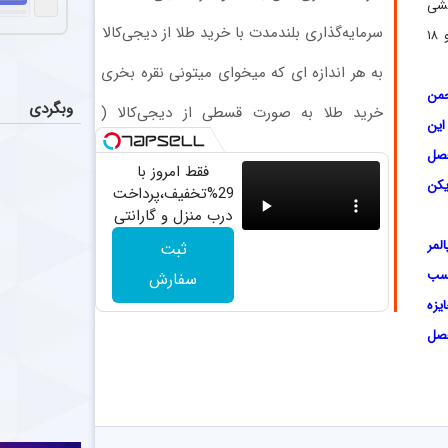
رامین ر
عکس
قشی
باشگاه استقلال 
سرمایه‌گذاری بلندمدت با خرید طلا از دیجی‌کالا
کلیدی برای موفقیت تیمش ایفا کرد و برای قرمزپوشان مرسی‌ساید ۲۹ گل زد و ۱۸
به هر اندازه ای که میخوای میتونی نقره بخری
ضدحال س
اخبار
از سرمایه ات محافظت کنی
جمن
العربی کویت از
وبگردی
خرید طلا به صورت قسطی از دیجی‌کالا (
که این
پرداخت 12 ماهه )
یاسر آس
اخبار
فصل
فقط امروز با
پرسپولیس پیشنهادی ۱.۷ تا ۲ میلیون دلاری به یاسر آسانی، وینگر استقلال، ارائه کرد، اما او نپذیرفت. آسانی تأکید
یکن
29%تخفیف،پرداخت
درب منزل و گارانتی
احتمال 
اخبار
تعویض چراغ 40
لمر
ثبت
آن طور که از ش
وات بخر
کسب
سفارش
یزه
 آمار فصل