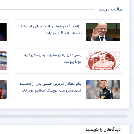
مطالب مرتبط
زلزله بزرگ در فیفا ؛ ریاست جیانی اینفانتینو
به خطر افتاد !! + جزئیات
رسمی؛ دروازه‌بان محبوب رئال مادرید به
سویا پیوست
پیام معنادار سرمربی چلسی پس از بخشیده
شدن محرومیت دوپینگ میخایلو مودریک
دیدگاهتان را بنویسید