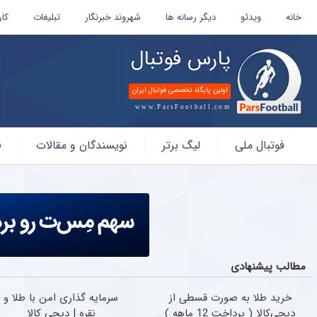
خانه
ویدئو
دیگر رسانه ها
شهروند خبرنگار
تبلیغات
کار
پارس فوتبال
اولین پایگاه تخصصی فوتبال ایران
www.ParsFootball.com
پارس
فوتبال ملی
لیگ برتر
نویسندگان و مقالات
ف
فوتبال
مطالب پیشنهادی
خرید طلا به صورت قسطی از
سرمایه گذاری امن با طلا و
دیجی‌کالا ( پرداخت 12 ماهه )
نقره | دیجی کالا