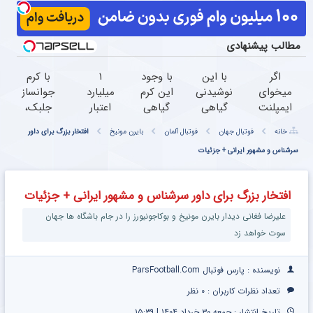
مطالب پیشنهادی
اگر
با این
با وجود
۱
با کرم
میخوای
نوشیدنی
این کرم
میلیارد
جوانساز
ایمپلنت
گیاهی
گیاهی
اعتبار
جلبک،
کنی
کبدت
دیگه
خرید
پیری رو
خانه
فوتبال جهان
فوتبال آلمان
بایرن مونیخ
افتخار بزرگ برای داور
الان
همیشه
دور
طلا |
معکوس
وقتشه |
پرقدرته55%تخفیف
سرشناس و مشهور ایرانی + جزئیات
بوتاکس
بدون
کن(50%
فقط با
خط
ضامن
تخفیف)
۲۵
قرمز
و چک
افتخار بزرگ برای داور سرشناس و مشهور ایرانی + جزئیات
میلیون
بکش!
تومان!!!
علیرضا فغانی دیدار بایرن مونیخ و بوکاجونیورز را در جام باشگاه ها جهان
سوت خواهد زد
نویسنده : پارس فوتبال ParsFootball.Com
تعداد نظرات کاربران :
۰ نظر
تاریخ انتشار : جمعه ۳۰ خرداد ۱۴۰۴ | ۱۵:۳۹