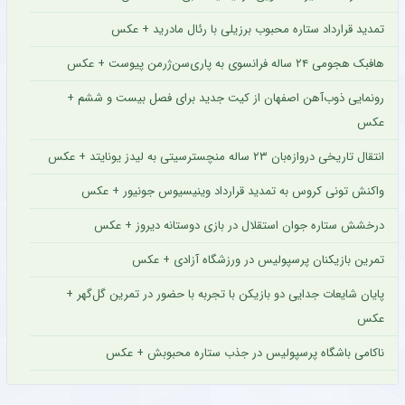
تمدید قرارداد ستاره محبوب برزیلی با رئال مادرید + عکس
هافبک هجومی ۲۴ ساله فرانسوی به پاری‌سن‌ژرمن پیوست + عکس
رونمایی ذوب‌آهن اصفهان از کیت جدید برای فصل بیست و ششم +
عکس
انتقال تاریخی دروازه‌بان ۲۳ ساله منچسترسیتی به لیدز یونایتد + عکس
واکنش تونی کروس به تمدید قرارداد وینیسیوس جونیور + عکس
درخشش ستاره جوان استقلال در بازی دوستانه دیروز + عکس
تمرین بازیکنان پرسپولیس در ورزشگاه آزادی + عکس
پایان شایعات جدایی دو بازیکن با تجربه با حضور در تمرین گل‌گهر +
عکس
ناکامی باشگاه پرسپولیس در جذب ستاره محبوبش + عکس