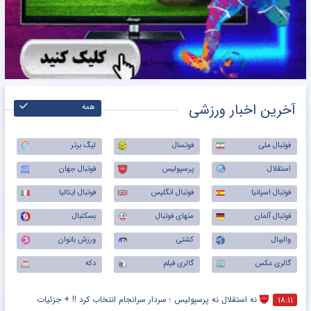
آخرین اخبار ورزشی
همه
فوتبال ملی
فوتسال
لیگ برتر
استقلال
پرسپولیس
فوتبال جهان
فوتبال اسپانیا
فوتبال انگلیس
فوتبال ایتالیا
فوتبال آلمان
منهای فوتبال
بسکتبال
والیبال
کشتی
ورزش بانوان
گالری عکس
گالری فیلم
دکه
نه استقلال نه پرسپولیس ؛ سردار سرانجام انتخاب کرد !! + جزئیات
۱۸:۱۱