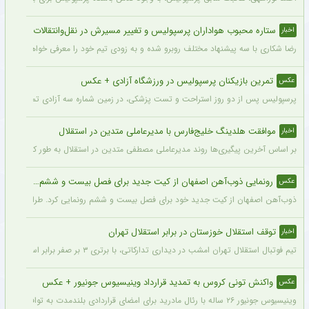
ستاره محبوب هواداران پرسپولیس و تغییر مسیرش در نقل‌وانتقالات
اخبار
رضا شکاری با سه پیشنهاد مختلف روبرو شده و به زودی تیم خود را معرفی خواهد کرد.
تمرین بازیکنان پرسپولیس در ورزشگاه آزادی + عکس
عکس
پرسپولیس پس از دو روز استراحت و تست پزشکی، در زمین شماره سه آزادی تمرین کرد.
موافقت هلدینگ خلیج‌فارس با مدیرعاملی متدین در استقلال
اخبار
بر اساس آخرین پیگیری‌ها روند مدیرعاملی مصطفی متدین در استقلال به طور کامل طی شد
رونمایی ذوب‌آهن اصفهان از کیت جدید برای فصل بیست و ششم + عکس
عکس
ذوب‌آهن اصفهان از کیت جدید خود برای فصل بیست و ششم رونمایی کرد. طراحی پیراهن با
توقف استقلال خوزستان در برابر استقلال تهران
اخبار
تیم فوتبال استقلال تهران امشب در دیداری تدارکاتی، با برتری ۳ بر صفر برابر استقلال خوزستان، با دبل سعید سحرخیزان و گل یاسر آسانی پیروز شد.
واکنش تونی کروس به تمدید قرارداد وینیسیوس جونیور + عکس
عکس
وینیسیوس جونیور ۲۶ ساله با رئال مادرید برای امضای قراردادی بلندمدت به توافق رسید که او را تا سال ۲۰۳۲ در سانتیاگو برنابئو نگه خواهد داشت و به شایعات درباره احتمال جدایی‌اش از این باشگاه پایان می‌دهد.