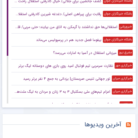
کشف جانشین برای جلالی/ خیال کادرفنی استقلال راحت شد
باشگاه خبرنگاران جوان
رقابت برای پیراهن اصلی/ دغدغه شیرین کادرفنی استقلال در آستانه آغاز لیگ
باشگاه خبرنگاران جوان
استقلالی‌ها حق نداشتند با گرمکن به اتاق من بیایند؛ حتی مربی/ قلعه‌نویی گفت فرهاد مجیدی را نمی‌خواهم! +ویدیو
خبرورزشی
بیفوما فصل جدید هم در پرسپولیس می‌ماند
باشگاه خبرنگاران جوان
میزبانی استقلال در آسیا به امارات می‌رسد؟
مشرق نیوز
نظارت سرمربی تیم‌ فوتبال امید روی بازی های دوستانه لیگ برتر
خبرگزاری مهر
تور جهانی تنیس صربستان| یزدانی به جمع ۴ نفر برتر رسید
خبرگزاری میزان
اعزام تیم‌های ملی بسکتبال ۳ به ۳ زنان و مردان به لیگ ملت‌های زیر ۲۳ سال
خبرگزاری میزان
سردار آزمون و استقلال؛ مذاکره‌ای در کار نبود!
خبرانلاین
خبرورزشی‌گردی| ماجرای بیماری خاص بازیکن بورکینافاسویی پرسپولیس؛ پولم را ندهید شکایت می‌کنم
خبرورزشی
آخرین ویدیوها
رامین رضاییان در پرسپولیس؟ بیشعور است!/ لوگوی استقلال را بعد از پول ماچ کرد!
خبرورزشی