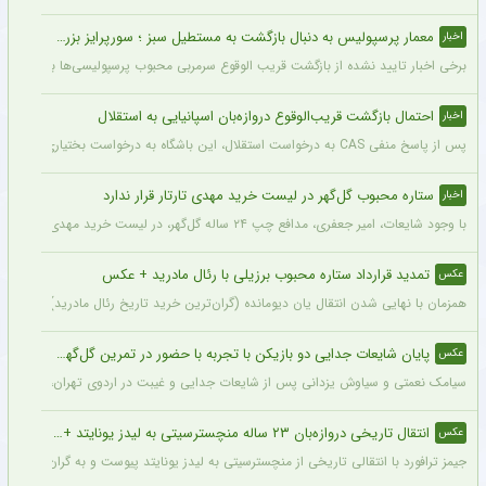
معمار پرسپولیس به دنبال بازگشت به مستطیل سبز ؛ سورپرایز بزرگ در راه است ؟ + جزئیات
اخبار
برخی اخبار تایید نشده از بازگشت قریب الوقوع سرمربی محبوب پرسپولیسی‌ها به دنیای فو
احتمال بازگشت قریب‌الوقوع دروازه‌بان اسپانیایی به استقلال
اخبار
پس از پاسخ منفی CAS به درخواست استقلال، این باشگاه به درخواست بختیاری‌زاده قصد دارد قرارداد آنتونیو آدان، دروازه‌بان اسپانیایی فصل گذشته، را تمدید کند.
ستاره محبوب گل‌گهر در لیست خرید مهدی تارتار قرار ندارد
اخبار
با وجود شایعات، امیر جعفری، مدافع چپ ۲۴ ساله گل‌گهر، در لیست خرید مهدی تارتار قرار ندارد.
تمدید قرارداد ستاره محبوب برزیلی با رئال مادرید + عکس
عکس
همزمان با نهایی شدن انتقال یان دیومانده (گران‌ترین خرید تاریخ رئال مادرید)، تمدید قرارداد وینیسیو
پایان شایعات جدایی دو بازیکن با تجربه با حضور در تمرین گل‌گهر + عکس
عکس
سیامک نعمتی و سیاوش یزدانی پس از شایعات جدایی و غیبت در اردوی تهران، دیروز در ت
انتقال تاریخی دروازه‌بان ۲۳ ساله منچسترسیتی به لیدز یونایتد + عکس
عکس
جیمز ترافورد با انتقالی تاریخی از منچسترسیتی به لیدز یونایتد پیوست و به گران‌ترین خر