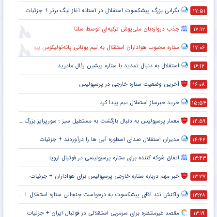
نگرانی بزرگ پیشکسوت استقلال در آستانه آغاز لیگ برتر + جزئیات
۱۷:۵۱
جذب دروازه‌بان ملی‌پوش ترکیه‌ای توسط سلتا
۱۷:۱۲
ستاره محبوب هواداران استقلال به تیم یونانی پانه‌تولیکوس پیوست
۱۷:۰۶
استقلال به دنبال تمدید با ستاره پیشین رئال مادرید
۱۶:۱۲
آخرین وضعیت ستاره خارجی در پرسپولیس
۱۶:۰۸
خرید خبرساز استقلال تیم پیدا کرد
۱۵:۵۴
معمار پرسپولیس به دنبال بازگشت به مستطیل سبز ؛ سورپرایز بزرگ در راه است ؟ + جزئیات
۱۴:۵۹
مدیران استقلال صدای اسطوره آبی ها را درآوردند + جزئیات
۱۴:۴۲
اتفاق شوکه کننده برای ستاره پرسپولیسی در فوتبال اروپا
۱۳:۴۳
خبر مهم درباره ستاره خارجی پرسپولیس برای هواداران + جزئیات
۱۳:۳۷
واکنش تند آقای پیشکسوت به درخواست جنجالی ستاره استقلال + جزئیات
۱۳:۲۸
مقصد غیرمنتظره برای سرمربی استقلالی در فوتبال ایران + جزئیات
۱۳:۱۹