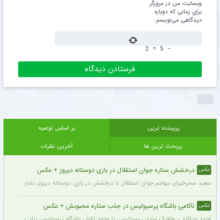
وبسایت من در مرورگر
برای زمانی که دوباره
دیدگاهی می‌نویسم.
2
=
5
−
پربیننده ترین
بر اساس توصیه
پربحث ترین ها
آخرین نظرات
درخشش ستاره جوان استقلال در بازی دوستانه دیروز + عکس
عکس
سعید سحرخیزان مهاجم جوان استقلال با درخشش در بازی دوستانه دیروز، نشان داد آماد
ناکامی باشگاه پرسپولیس در جذب ستاره محبوبش + عکس
عکس
احمد نوراللهی، هافبک سابق پرسپولیس، با وجود تلاش باشگاه پرسپولیس برای بازگشت او، 