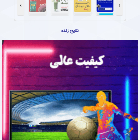
›
‹
نتایج زنده