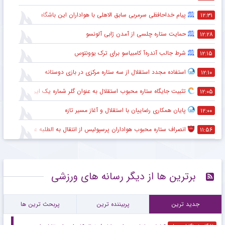
پیام خداحافظی سرمربی سابق الاهلی با هواداران این باشگاه
۱۲:۳۱
حمایت ستاره چلسی از آمدن ژابی آلونسو
۱۲:۲۸
شرط جالب آندره‌آ کامبیاسو برای ترک یوونتوس
۱۲:۱۵
استفاده مجدد استقلال از سه ستاره مرکزی در بازی دوستانه
۱۲:۱۰
تثبیت جایگاه ستاره محبوب استقلال به عنوان گلر شماره یک این تیم برای شروع لیگ
۱۲:۰۵
پایان همکاری رضاییان با استقلال و آغاز مسیر تازه
۱۲:۰۰
انصراف ستاره محبوب هواداران پرسپولیس از انتقال به الطلبه عراق
۱۱:۵۶
برترین ها از دیگر رسانه های ورزشی
جدید ترین
پربیننده ترین
پربحث ترین ها