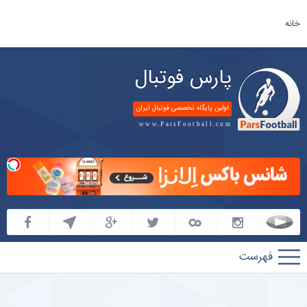
خانه
پارس فوتبال
اولین پایگاه تخصصی فوتبال ایران
www.ParsFootball.com
پارس
فوتبال