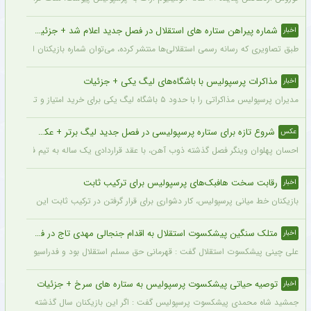
شماره پیراهن ستاره های استقلال در فصل جدید اعلام شد + جزئیات
اخبار
طبق تصاویری که رسانه رسمی استقلالی‌ها منتشر کرده، می‌توان شماره بازیکنان این تیم ر
مذاکرات پرسپولیس با باشگاه‌های لیگ یکی + جزئیات
اخبار
مدیران پرسپولیس مذاکراتی را با حدود ۵ باشگاه لیگ یکی برای خرید امتیاز و تشکیل تیم «ب» آغاز کرده‌اند.
شروع تازه برای ستاره پرسپولیسی در فصل جدید لیگ برتر + عکس
عکس
احسان پهلوان وینگر فصل گذشته ذوب آهن، با عقد قراردادی یک ساله به تیم فجر شهید
رقابت سخت هافبک‌های پرسپولیس برای ترکیب ثابت
اخبار
بازیکنان خط میانی پرسپولیس، کار دشواری برای قرار گرفتن در ترکیب ثابت این تیم خواه
متلک سنگین پیشکسوت استقلال به اقدام جنجالی مهدی تاج در فدراسیون فوتبال
اخبار
علی چینی پیشکسوت استقلال گفت : قهرمانی حق مسلم استقلال بود و فدراسیون باید آن را اع
توصیه حیاتی پیشکسوت پرسپولیس به ستاره های سرخ + جزئیات
اخبار
جمشید شاه محمدی پیشکسوت پرسپولیس گفت : اگر این بازیکنان سال گذشته و سال‌های قبل 