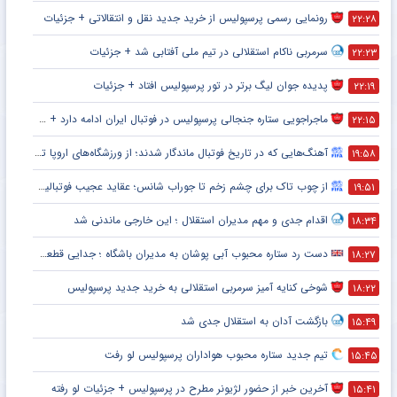
رونمایی رسمی پرسپولیس از خرید جدید نقل و انتقالاتی + جزئیات
۲۲:۲۸
سرمربی ناکام استقلالی در تیم ملی آفتابی شد + جزئیات
۲۲:۲۳
پدیده جوان لیگ برتر در تور پرسپولیس افتاد + جزئیات
۲۲:۱۹
ماجراجویی ستاره جنجالی پرسپولیس در فوتبال ایران ادامه دارد + جزئیات
۲۲:۱۵
آهنگ‌هایی که در تاریخ فوتبال ماندگار شدند؛ از ورزشگاه‌های اروپا تا جام جهانی
۱۹:۵۸
از چوب تاک برای چشم زخم تا جوراب شانس؛ عقاید عجیب فوتبالیست‌ها!
۱۹:۵۱
اقدام جدی و مهم مدیران استقلال ؛ این خارجی ماندنی شد
۱۸:۳۴
دست رد ستاره محبوب آبی پوشان به مدیران باشگاه ؛ جدایی قطعی است !
۱۸:۲۷
شوخی کنایه آمیز سرمربی استقلالی به خرید جدید پرسپولیس
۱۸:۲۲
بازگشت آدان به استقلال جدی شد
۱۵:۴۹
تیم جدید ستاره محبوب هواداران پرسپولیس لو رفت
۱۵:۴۵
آخرین خبر از حضور لژیونر مطرح در پرسپولیس + جزئیات لو رفته
۱۵:۴۱