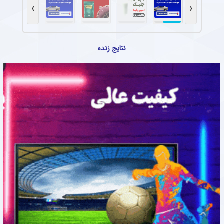
›
‹
نتایج زنده