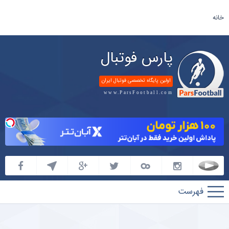
خانه
پارس فوتبال
اولین پایگاه تخصصی فوتبال ایران
www.ParsFootball.com
پارس
فوتبال