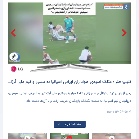
گرامیداشت روز خبرنگار در کهگیلویه و بویر احمد
خبرگزاری مهر
دستگیری ۳ سارق در دورود
خبرگزاری مهر
۲۱۰ مگاوات انرژی خورشیدی در گلستان تا پایان سال وارد مدار می‌شود
خبرگزاری مهر
پلمب ۲ بنگاه املاک متخلف در خرم‌آباد
خبرگزاری مهر
ه
کلیپ طنز ؛ متلک اسیدی هواداران ایرانی اسپانیا به مسی و تیم ملی آرژانتین + سند
ه
پس از پایان دیدار فینال جام جهانی ۲۰۲۶ میان تیم‌های ملی آرژانتین و اسپانیا، اونای سیمون،
در و
دروازه‌بان تیم اسپانیا، به سمت تک‌تک بازیکنان حریف رفت و با آن‌ها دست داد.
آرژا
می‌ب
۱۴:۵۲
۱۴۰۵/۰۵/۰۱ ۱۵:۰۱
مشاهده فیلم