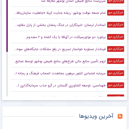
سرپرست منابع طبیعی استان بوشهر معارفه شد
خبرگزاری مهر
امام جمعه موقت بوشهر: ریشه جنایت کربلا «جاهلیت سازمان‌یافته» بود
خبرگزاری مهر
استاندار لرستان: خبرنگاران در جنگ رمضان بخشی از پازل مقاومت بودند
خبرگزاری مهر
برخورد دو موتورسیکلت در آق‌قلا با یک کشته و ۲ مصدوم
خبرگزاری مهر
فرماندار عسلویه خواستار تسریع در رفع مشکلات جایگاه‌های سوخت شد
خبرگزاری مهر
لزوم تأمین منابع مالی طرح‌های منابع طبیعی بوشهر توسط صنایع
خبرگزاری مهر
سرمایه اجتماعی کشور مرهون مجاهدت اصحاب فرهنگ و رسانه است
خبرگزاری مهر
طهماسبی: توسعه کشاورزی گلستان در گرو جذب سرمایه‌گذاری است
خبرگزاری مهر
تشکل‌های صنفی رسانه به رسمیت شناخته شوند
خبرگزاری مهر
حماسه مردم بابل در خونخواهی رهبر شهید
خبرگزاری مهر
آخرین ویدیوها
کشف اموال مسروقه در ازنا
خبرگزاری مهر