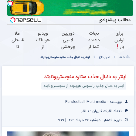
مطالب پیشنهادی
برای
نجات
دوربین
ویدیو
طلا
اولین
دهنده
لامپی
هولناک
قسطی
بار
شما از
چرخشی
از
تا
معرفی
پیری!
360
جوان
سقف
خانه
اخبار داغ
اینتر به دنبال جذب ستاره منچستریونایتد
یک
کرم
درجه
کارتن
100
چربیسوز
جوانساز
فقط
خوابی
میلیون
لاغری
جلبک50%تخفیف
امروز
که
تومان
اینتر به دنبال جذب ستاره منچستریونایتد
گیاهی
حراج
میلیاردر
اینتر به دنبال جذب راسموس هویلوند از منچستریونایتد
در صدا
شد
شد.
و سیما
پرداخت
آموزش
درب
رایگان
نویسنده : Parsfootball Multi media
منزل
تعداد نظرات کاربران :
۰ نظر
تاریخ انتشار : دوشنبه ۲۶ خرداد ۱۴۰۴ | ۹:۳۱