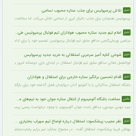
تلاش پرسپولیس برای جذب ستاره محبوب نساجی
اخبار
پرسپولیس همچنان برای جذب دانیال ایری از نساجی تلاش می‌کند، اما مخالفت نساجی 
اعلام تیم جدید ستاره محبوب هواداران تیم فوتبال پرسپولیس طی ۴۸ ساعت آینده
اخبار
مرتضی پورعلی‌گنجی مدافع سابق تیم فوتبال پرسپولیس تصمیم خود را برای ادامه فوتبال د
شوخی کنایه آمیز سرمربی استقلالی به خرید جدید پرسپولیس
اخبار
ابوالفضل جلالی مدافع سابق تیم فوتبال استقلال در ابتدای بازی دوستانه امروز با آلومینی
اقدام تحسین برانگیز ستاره خارجی برای استقلال و هواداران
اخبار
باشگاه استقلال مذاکراتی را با آنتونیو آدان دروازه‌بان فصل گذشته خود برای بازگشت یه این
ممانعت باشگاه آلومینیوم از انتقال ستاره جوان خود به تیم‌های مدعی + عکس
عکس
سید مهدی مهدوی، مدافع راست جوان آلومینیوم، با وجود درخواست رسمی پرسپولیس، سپاهان 
نظر عجیب پیشکسوت استقلال درباره اوضاع تیم سهراب بختیاری زاده + جزئیات
اخبار
بهتاش فریبا پیشکسوت استقلال گفت : در مجموع عملکرد تیم برایم رضایت‌بخش بود. بازیک