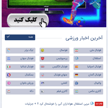
آخرین اخبار ورزشی
همه
فوتبال ملی
فوتسال
لیگ برتر
استقلال
پرسپولیس
فوتبال جهان
فوتبال اسپانیا
فوتبال انگلیس
فوتبال ایتالیا
فوتبال آلمان
منهای فوتبال
بسکتبال
والیبال
کشتی
ورزش بانوان
گالری عکس
گالری فیلم
دکه
مربی استقلال هواداران آبی را خوشحال کرد !! + جزئیات
۲۲:۳۶