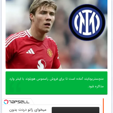
منچستریونایتد آماده است تا برای فروش راسموس هویلوند با اینتر وارد
مذاکره شود.
میخوای زانو دردت بدون