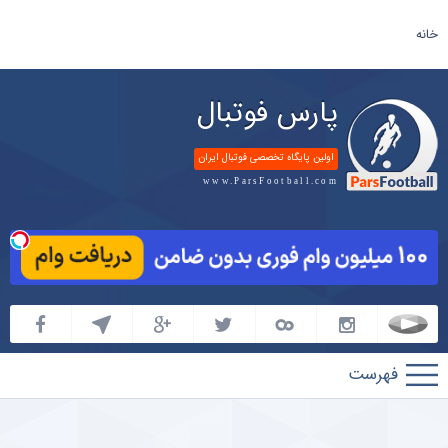
خانه
پارس فوتبال
اولین پایگاه تخصصی فوتبال ایران
www.ParsFootball.com
پارس
فوتبال