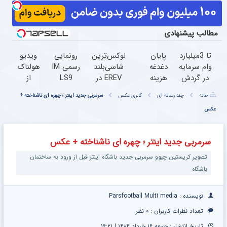
مطالب پیشنهادی
تا 3میلیارد
پایان
لوکس‌ترین
رونمایی
ویدیو
وام سرمایه
دغدغه
شاسی‌بلند
رسمی IM
هولناک
در گردش
هزینه
EREV در
LS9
از
فروشندگان
های
ایران،
لوکس‌ترین
جوان
خانه
چند رسانه ای
گالری عکس
سرمربی جدید اینتر ؛ چهره ای ناشناخته +
=>
دندان
توسط نیکا
EREV در
کارتن
عکس
فروشگاهت
پزشکی
موتور
ایران
خوابی
رو ثبت
با پک
رونمایی
که
کن
سفید
شد!
میلیاردر
سرمربی جدید اینتر ؛ چهره ای ناشناخته + عکس
کننده
شد.
خانگی
آموزش
تصویر کریستین چیوو سرمربی جدید باشگاه اینتر قبل از ورود به ساختمان
رایگان
باشگاه
نویسنده : Parsfootball Multi media
تعداد نظرات کاربران :
۰ نظر
تاریخ انتشار : جمعه ۱۶ خرداد ۱۴۰۴ | ۱۶:۲۱