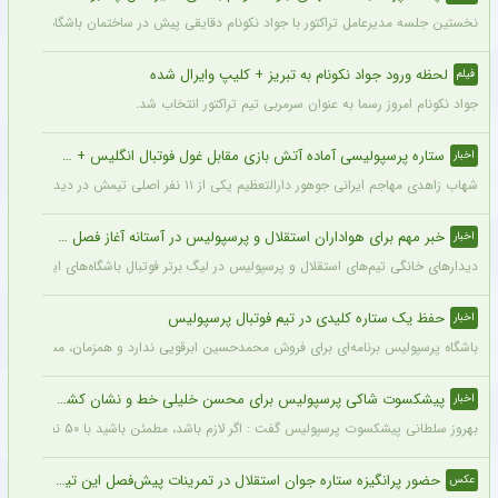
نخستین جلسه مدیرعامل تراکتور با جواد نکونام دقایقی پیش در ساختمان باشگاه برگزار شد
لحظه ورود جواد نکونام به تبریز + کلیپ وایرال شده
فیلم
جواد نکونام امروز رسما به عنوان سرمربی تیم تراکتور انتخاب شد.
ستاره پرسپولیسی آماده آتش بازی مقابل غول فوتبال انگلیس + جزئیات
اخبار
شهاب زاهدی مهاجم ایرانی جوهور دارالتعظیم یکی از ۱۱ نفر اصلی تیمش در دیدار تدارکاتی برابر چلسی است.
خبر مهم برای هواداران استقلال و پرسپولیس در آستانه آغاز فصل جدید
اخبار
دیدارهای خانگی تیم‌های استقلال و پرسپولیس در لیگ برتر فوتبال باشگاه‌های ایران در و
حفظ یک ستاره کلیدی در تیم فوتبال پرسپولیس
اخبار
باشگاه پرسپولیس برنامه‌ای برای فروش محمدحسین ابرقویی ندارد و همزمان، مسئولان این با
پیشکسوت شاکی پرسپولیس برای محسن خلیلی خط و نشان کشید + جزئیات
اخبار
بهروز سلطانی پیشکسوت پرسپولیس گفت : اگر لازم باشد، مطمئن باشید با ۵۰ نفر از پیشکسوتان پرسپولیس مقابل ساختمان این باشگاه تجمع خواهیم کرد و خواهان برخورد جدی و عزل محسن خلیلی خواهیم شد. اصلاً این آقا بازیکن سایپا است نه پیشکسوت پرسپولیس.
حضور پرانگیزه ستاره جوان استقلال در تمرینات پیش‌فصل این تیم + عکس
عکس