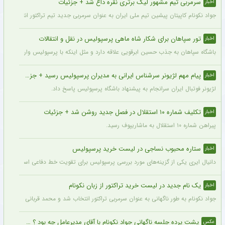
سرمربی تیم مشهور لیگ برتری نقره داغ شد + جزئیات
اخبار
جواد نکونام کاپیتان پیشین تیم ملی ایران به عنوان سرمربی جدید تیم تراکتور انتخاب شد.
تور سپاهان برای شکار شاه ماهی پرسپولیس در نقل و انتقالات
اخبار
باشگاه سپاهان به جذب حسین ابرقویی علاقه دارد و مثل اینکه با پرسپولیس وارد مذاکره 
پیام مهم لژیونر سرشناس ایرانی به مدیران پرسپولیس رسید + جزئیات
اخبار
لژیونر فوتبال ایران سرانجام به پیشنهاد باشگاه پرسپولیس پاسخ داد.
تکلیف شماره ۱۰ استقلال در فصل جدید روشن شد + جزئیات
اخبار
پیراهن شماره ۱۰ استقلال به ماشاریپوف رسید.
ستاره محبوب نساجی در لیست خرید پرسپولیس
اخبار
دانیال ایری یکی از گزینه‌های مورد بررسی پرسپولیس برای تقویت خط دفاعی است؛ با این
یک نام جدید در لیست خرید تراکتور از زبان نکونام
اخبار
جواد نکونام به طور ناگهانی به عنوان سرمربی تراکتور انتخاب شد و محمد قربانی یکی از اه
پشت پرده جلسه ناگهانی جواد نکونام با آقای مدیرعامل چه بود ؟ + عکس
عکس