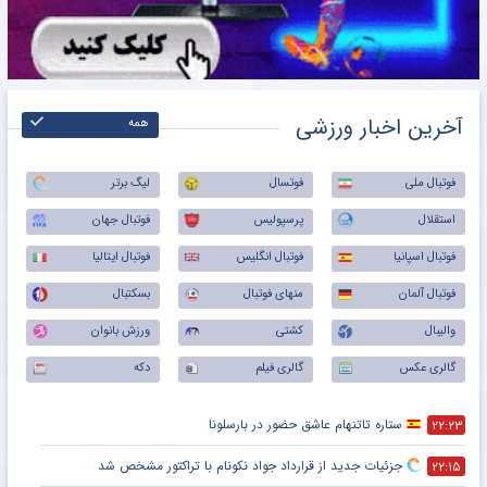
آخرین اخبار ورزشی
همه
فوتبال ملی
فوتسال
لیگ برتر
استقلال
پرسپولیس
فوتبال جهان
فوتبال اسپانیا
فوتبال انگلیس
فوتبال ایتالیا
فوتبال آلمان
منهای فوتبال
بسکتبال
والیبال
کشتی
ورزش بانوان
گالری عکس
گالری فیلم
دکه
ستاره تاتنهام عاشق حضور در بارسلونا
۲۲:۲۳
جزئیات جدید از قرارداد جواد نکونام با تراکتور مشخص شد
۲۲:۱۵