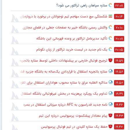
ستاره سپاهان راهی تراکتور می شود؟
۲۲:۰۸
شکستگی مچ دست مهاجم تیم نوجوانان در برخورد با دروازه‌بان
۲۰:۱۴
واکنش رسمی باشگاه خیبر به صفحات جعلی در فضای مجازی
۲۰:۱۰
تأکید مدیرعامل تراکتور بر وعده قهرمانی این باشگاه
۲۰:۰۸
یک نام جدید در لیست خرید تراکتور از زبان نکونام
۲۰:۰۵
ترجیح فوتبال خارجی بر پیشنهادات داخلی توسط ستاره باتجربه
۱۹:۵۹
ستاره باتجربه استقلال با قراردادی یک‌ساله به باشگاه جزیره قشم پیوست
۱۹:۵۶
مذاکره الطلبه عراق با ستاره محبوب هواداران استقلال برای تقویت خط دفاعی
۱۹:۵۲
تداوم یک رویکرد پرهزینه در بخش غیرفوتبالی باشگاه استقلال
۱۹:۴۹
نامه جدید فدراسیون به AFC درباره میزبانی استقلال در بصره
۱۹:۴۶
پیام معنادار پیشکسوت پرسپولیس درباره این تیم
۱۹:۴۳
حفظ یک ستاره کلیدی در تیم فوتبال پرسپولیس
۱۹:۴۲