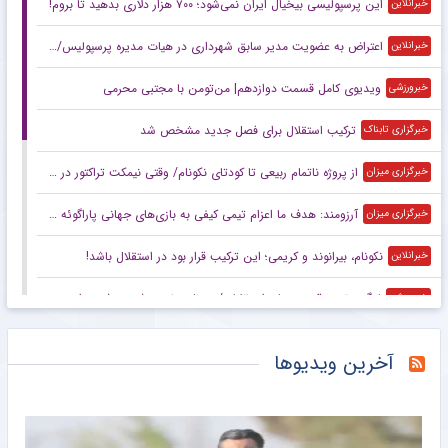
این پرسپولیسی بیخیال ایران نمی‌شود؛ ۷۰۰ هزار دلاری بدهید تا بروم!
خبرانلاین
اعتراض به عضویت مدیر سابق شهرداری در هیات مدیره پرسپولیس/ چرا باشگاهها باید پارکینگ مدیران صنعتی، اقتصادی، سیاسی، نظامی و… شود؟
خبرانلاین
ویدیوی کامل قسمت دوازدهم| من‌تومن با مجتبی محرمی
خبرورزشی
ترکیب استقلال برای فصل جدید مشخص شد
خبرگزاری تابناک
از پروژه ناتمام ربیعی تا کودتای نکونام/ وقتی نیمکت تراکتور در یک شب زیرورو شد
خبرگزاری میزان
آرزومند: هدف ما اعزام تیمی کیفی به بازی‌های جهانی پاراگوئه است/ هنوز به شرایط ایده‌آل نرسیده‌ایم
خبرگزاری میزان
نکونام، بیرانوند و کریمی؛ این ترکیب قرار بود در استقلال باشد!
خبرانلاین
لیگ برتر در قرق مربیان استقلالی/ روزنامه خبرورزشی دوشنبه را ببینید
خبرورزشی
کاظم‌زاده: از استکی حلالیت می‌طلبم/ یک مشاوره اشتباه مسیر قهرمانی من را تغییر داد
خبرگزاری میزان
آخرین ویدیوها
بلاتکلیفی بازیکنان تیم ملی در آستانه آغاز فصل جدید فوتبال باشگاهی/ سردرد لژیونر‌ها و کاپیتان‌های بدون تیم
خبرگزاری میزان
هجوم هزاران هوادار کریستیانو به عروس سرگردان؛ آنها تصور می‌کردند مراسم ازدواج رونالدو و جورجینا است!
خبرانلاین