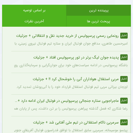
پربیننده ترین
بر اساس توصیه
پربحث ترین ها
آخرین نظرات
رونمایی رسمی پرسپولیس از خرید جدید نقل و انتقالاتی + جزئیات
اخبار
امیرحسین طاهری، مدافع جوان فوتبال ایران و ستاره تیم فوتبال نیروی زمینی، با قرارداد
پدیده جوان لیگ برتر در تور پرسپولیس افتاد + جزئیات
اخبار
باشگاه پرسپولیس در ادامه سیاست‌های خود برای جوان‌گرایی و سرمایه‌گذاری روی استعدادهای آینده فوتبال ایران، ک
مربی استقلال هواداران آبی را خوشحال کرد !! + جزئیات
اخبار
اوزجان بیزاتی مربی تیم فوتبال استقلال قرارداد خود را با آبی‌پوشان تمدید کرد.
ماجراجویی ستاره جنجالی پرسپولیس در فوتبال ایران ادامه دارد + جزئیات
اخبار
رضا شکاری که فصل گذشته پیراهن پرسپولیس را بر تن داشت، پس از پایان همکاری با این
سرمربی ناکام استقلالی در تیم ملی آفتابی شد + جزئیات
اخبار
پیتسو موسیمانه، سرمربی سابق استقلال با توافق فدراسیون فوتبال آفریقای جنوبی به‌عنو