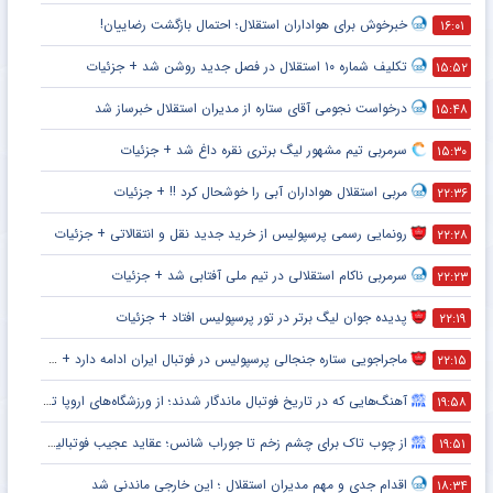
خبرخوش برای هواداران استقلال؛ احتمال بازگشت رضاییان!
۱۶:۰۱
تکلیف شماره ۱۰ استقلال در فصل جدید روشن شد + جزئیات
۱۵:۵۲
درخواست نجومی آقای ستاره از مدیران استقلال خبرساز شد
۱۵:۴۸
سرمربی تیم مشهور لیگ برتری نقره داغ شد + جزئیات
۱۵:۳۰
مربی استقلال هواداران آبی را خوشحال کرد !! + جزئیات
۲۲:۳۶
رونمایی رسمی پرسپولیس از خرید جدید نقل و انتقالاتی + جزئیات
۲۲:۲۸
سرمربی ناکام استقلالی در تیم ملی آفتابی شد + جزئیات
۲۲:۲۳
پدیده جوان لیگ برتر در تور پرسپولیس افتاد + جزئیات
۲۲:۱۹
ماجراجویی ستاره جنجالی پرسپولیس در فوتبال ایران ادامه دارد + جزئیات
۲۲:۱۵
آهنگ‌هایی که در تاریخ فوتبال ماندگار شدند؛ از ورزشگاه‌های اروپا تا جام جهانی
۱۹:۵۸
از چوب تاک برای چشم زخم تا جوراب شانس؛ عقاید عجیب فوتبالیست‌ها!
۱۹:۵۱
اقدام جدی و مهم مدیران استقلال ؛ این خارجی ماندنی شد
۱۸:۳۴