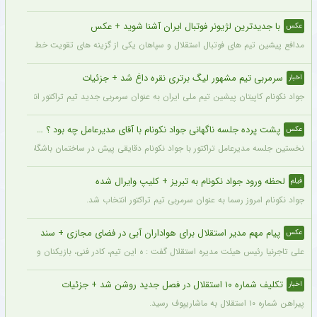
با جدیدترین لژیونر فوتبال ایران آشنا شوید + عکس
عکس
مدافع پیشین تیم های فوتبال استقلال و سپاهان یکی از گزینه های تقویت خط دفاعی تیم 
سرمربی تیم مشهور لیگ برتری نقره داغ شد + جزئیات
اخبار
جواد نکونام کاپیتان پیشین تیم ملی ایران به عنوان سرمربی جدید تیم تراکتور انتخاب شد.
پشت پرده جلسه ناگهانی جواد نکونام با آقای مدیرعامل چه بود ؟ + عکس
عکس
نخستین جلسه مدیرعامل تراکتور با جواد نکونام دقایقی پیش در ساختمان باشگاه برگزار شد
لحظه ورود جواد نکونام به تبریز + کلیپ وایرال شده
فیلم
جواد نکونام امروز رسما به عنوان سرمربی تیم تراکتور انتخاب شد.
پیام مهم مدیر استقلال برای هواداران آبی در فضای مجازی + سند
عکس
علی تاجرنیا رئیس هیئت مدیره استقلال گفت : ه این تیم، کادر فنی، بازیکنان و مسیری که 
تکلیف شماره ۱۰ استقلال در فصل جدید روشن شد + جزئیات
اخبار
پیراهن شماره ۱۰ استقلال به ماشاریپوف رسید.