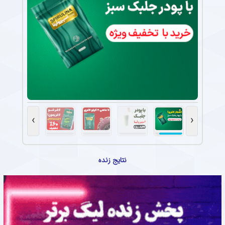
›
‹
نتایج زنده