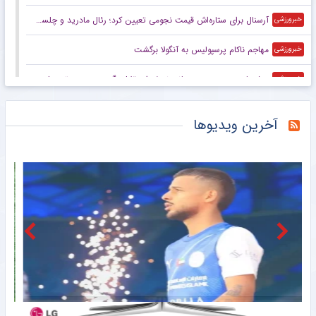
آرسنال برای ستاره‌اش قیمت نجومی تعیین کرد؛ رئال مادرید و چلسی آماده رقابت
خبرورزشی
مهاجم ناکام پرسپولیس به آنگولا برگشت
خبرورزشی
پیشنهاد عجیب به موسیمانه؛ نصف استقلال بگیر و سرمربی تیم ملی شو!
خبرورزشی
دستیاران نکونام در تراکتور چه کسانی هستند؟/ جلسه سرنوشت ساز با بازیکنان
خبرورزشی
آخرین ویدیوها
مهاجم پیشین پرسپولیس امروز مقابل چلسی +عکس
خبرورزشی
پیشنهاد ۲۰۰ میلیون یورویی هم بایرن را وسوسه نمی‌کند؛ شرط انتقال اولیسه به رئال مادرید
خبرورزشی
والیبال جهان در انتظار جدال‌های نزدیک برای سهمیه المپیک لس‌آنجلس/ مسیر دشوار برای نمایندگان آسیا
خبرگزاری میزان
فیلم/ توضیح تارقلی‌زاده درباره سیستم Van VAR در فوتبال ایران
مشرق نیوز
پاسخ نهایی حسین‌نژاد به پرسپولیس
مشرق نیوز