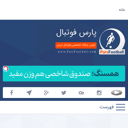
خانه
پارس فوتبال
اولین پایگاه تخصصی فوتبال ایران
www.ParsFootball.com
پارس
فوتبال