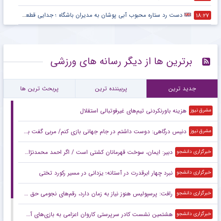
دست رد ستاره محبوب آبی پوشان به مدیران باشگاه ؛ جدایی قطعی است !
۱۸:۲۷
برترین ها از دیگر رسانه های ورزشی
جدید ترین
پربیننده ترین
پربحث ترین ها
هزینه باورنکردنی تیم‌های غیرفوتبالی استقلال
مشرق نیوز
دنیس درگاهی: دوست داشتم در جام جهانی بازی کنم/ مربی گفت برابر بلژیک دفاعی بازی کنید
مشرق نیوز
دبیر: ایمان، سوخت قهرمانان کشتی است / اگر احمد محمدنژاد وزن کم نکند، از اردو اخراج می‌شود + فیلم
خبرگزاری دانشجو
نبرد چهار ابرقدرت در آستانه؛ یزدانی در مسیر رکورد تختی
خبرگزاری دانشجو
رافت: پرسپولیس هنوز نیاز به زمان دارد، رقم‌های نجومی حق بعضی بازیکنان نیست
خبرگزاری دانشجو
هشتمین نشست کادر سرپرستی کاروان اعزامی به بازی‌های آسیایی ناگویا برگزار شد
خبرگزاری دانشجو