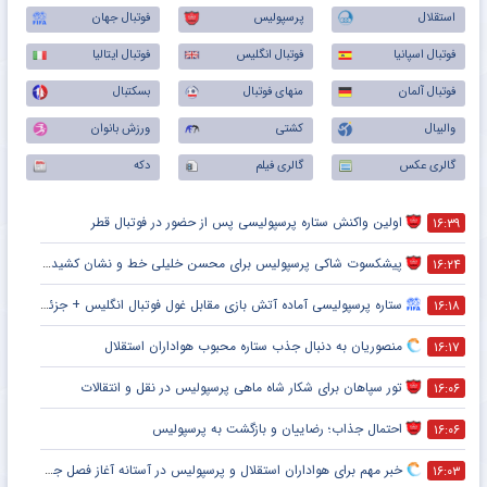
استقلال
پرسپولیس
فوتبال جهان
فوتبال اسپانیا
فوتبال انگلیس
فوتبال ایتالیا
فوتبال آلمان
منهای فوتبال
بسکتبال
والیبال
کشتی
ورزش بانوان
گالری عکس
گالری فیلم
دکه
اولین واکنش ستاره پرسپولیسی پس از حضور در فوتبال قطر
۱۶:۳۹
پیشکسوت شاکی پرسپولیس برای محسن خلیلی خط و نشان کشید + جزئیات
۱۶:۲۴
ستاره پرسپولیسی آماده آتش بازی مقابل غول فوتبال انگلیس + جزئیات
۱۶:۱۸
منصوریان به دنبال جذب ستاره محبوب هواداران استقلال
۱۶:۱۷
تور سپاهان برای شکار شاه ماهی پرسپولیس در نقل و انتقالات
۱۶:۰۶
احتمال جذاب؛ رضاییان و بازگشت به پرسپولیس
۱۶:۰۶
خبر مهم برای هواداران استقلال و پرسپولیس در آستانه آغاز فصل جدید
۱۶:۰۳