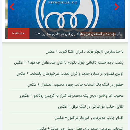
مشاهده
پنجره بسته و استراتژی جدید سهراب بختیاری‌زاده
پ
با جدیدترین لژیونر فوتبال ایران آشنا شوید + عکس
پشت پرده جلسه ناگهانی جواد نکونام با آقای مدیرعامل چه بود ؟ + عکس
اولین تصاویر از ستاره جدید و گران قیمت سرخپوشان پایتخت + عکس
حضور در لیگ یک انتخاب جالب چهره محبوب استقلال + عکس
عجیب اما واقعی؛ دیس‌بک محمدرضا گلزار به کریس رونالدو + عکس
تقابل جالب دو ایرانی در لیگ عراق + عکس
اقدام جالب مدیرعامل خبرساز تراکتور + عکس
انتخاب سرمربی جدید برای فصل پیش‌روی سایپا + عکس