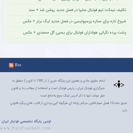
تکلیف نیمکت تیم فوتبال سایپا در فصل جدید روشن شد + سند
شروع تازه برای ستاره پرسپولیسی در فصل جدید لیگ برتر + عکس
پشت پرده نگرانی هواداران فوتبال برای یحیی گل محمدی + عکس
Rss
تمام حقوق مادی و معنوی این پایگاه خبری ( از 1381 تا کنون ) متعلق به
خبرگزاری فوتبال ایران ، پارس فوتبال است و استفاده از مطالب بنا بر قانون
حق مولف تنها با ذکر آدرس لینک منبع بلامانع است.
طـبق ماده 12 فصل سوم قانون جرائم رايانه اي هرگونه کپي برداري از قالب هاي پيگرد قانوني
دارد
اولين پايگاه تخصصي فوتبال ايران
www.ParsFootball.com