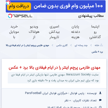
مطالب پیشنهادی
اپتیما
پایان
اسپری
ویدیو
خرید
رو
دغدغه
بیدکش
هولناک
موبایل
گذاشتی
هزینه
تارومار
از
با
برای
های
با
جوان
اسنپ
خانه
چند رسانه ای
گالری عکس
مهدی طارمی پرچم اینتر را در ایام فیفادی بالا
فروش
دندان
اثرفوری
کارتن
پی |
برد + عکس
؟ اینجا
پزشکی
،
خوابی
در ۴
یک
با پک
محافظ
که
قسط
روزه
سفید
لباس
میلیاردر
بدون
مهدی طارمی پرچم اینتر را در ایام فیفادی بالا برد + عکس
بفروش
کننده
در
شد.
سود و
خانگی
مقابل
آموزش
کارمزد!
سایت Nerazzurri Society: مهدی طارمی تنها بازیکن اینتر در ایام فیفا دی
بید
رایگان
بود که برای تیم ملی ایران به میدان رفت و ۹۰ دقیقه بازی کرد
نویسنده : پارس فوتبال ؛ خبرگزاری فوتبال ایران ParsFootball
تعداد نظرات کاربران :
۰ نظر
تاریخ انتشار : جمعه ۱۶ خرداد ۱۴۰۴ | ۱۶:۰۳