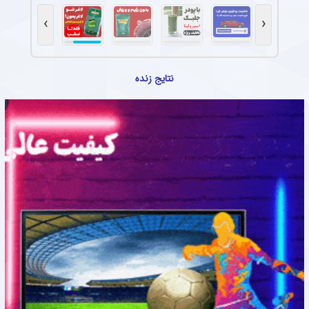
›
‹
نتایج زنده