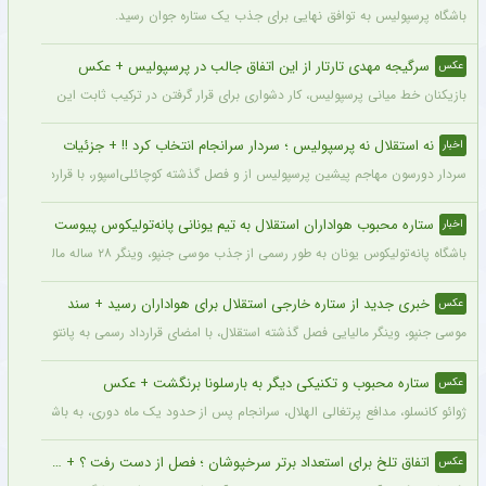
باشگاه پرسپولیس به توافق نهایی برای جذب یک ستاره جوان رسید.
سرگیجه مهدی تارتار از این اتفاق جالب در پرسپولیس + عکس
عکس
بازیکنان خط میانی پرسپولیس، کار دشواری برای قرار گرفتن در ترکیب ثابت این تیم خواه
نه استقلال نه پرسپولیس ؛ سردار سرانجام انتخاب کرد !! + جزئیات
اخبار
سردار دورسون مهاجم پیشین پرسپولیس از و فصل گذشته کوچائلی‌اسپور، با قراردادی یک‌سا
ستاره محبوب هواداران استقلال به تیم یونانی پانه‌تولیکوس پیوست
اخبار
باشگاه پانه‌تولیکوس یونان به طور رسمی از جذب موسی جنپو، وینگر ۲۸ ساله مالیایی سابق استقلال، با قراردادی دو ساله خبر داد.
خبری جدید از ستاره خارجی استقلال برای هواداران رسید + سند
عکس
موسی جنپو، وینگر مالیایی فصل گذشته استقلال، با امضای قرارداد رسمی به پانتولیکوس یونا
ستاره محبوب و تکنیکی دیگر به بارسلونا برنگشت + عکس
عکس
ژوائو کانسلو، مدافع پرتغالی الهلال، سرانجام پس از حدود یک ماه دوری، به باشگاه عربست
اتفاق تلخ برای استعداد برتر سرخپوشان ؛ فصل از دست رفت ؟ + عکس
عکس