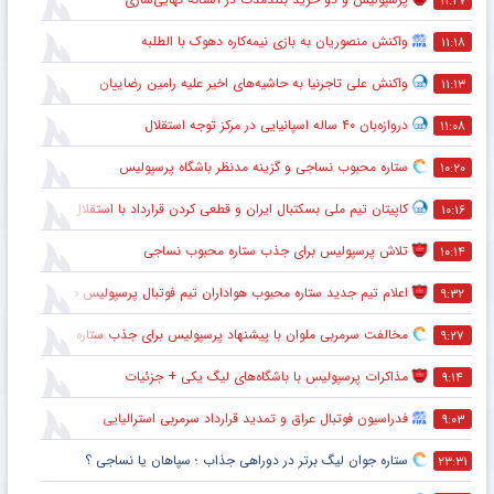
۱۱:۲۷
واکنش منصوریان به بازی نیمه‌کاره دهوک با الطلبه
۱۱:۱۸
واکنش علی تاجرنیا به حاشیه‌های اخیر علیه رامین رضاییان
۱۱:۱۳
دروازه‌بان ۴۰ ساله اسپانیایی در مرکز توجه استقلال
۱۱:۰۸
ستاره محبوب نساجی و گزینه مدنظر باشگاه پرسپولیس
۱۰:۲۰
کاپیتان تیم ملی بسکتبال ایران و قطعی کردن قرارداد با استقلال
۱۰:۱۶
تلاش پرسپولیس برای جذب ستاره محبوب نساجی
۱۰:۱۴
اعلام تیم جدید ستاره محبوب هواداران تیم فوتبال پرسپولیس طی ۴۸ ساعت آینده
۹:۳۲
مخالفت سرمربی ملوان با پیشنهاد پرسپولیس برای جذب ستاره محبوبش
۹:۲۷
مذاکرات پرسپولیس با باشگاه‌های لیگ یکی + جزئیات
۹:۱۴
فدراسیون فوتبال عراق و تمدید قرارداد سرمربی استرالیایی
۹:۰۳
ستاره جوان لیگ برتر در دوراهی جذاب ؛ سپاهان یا نساجی ؟
۲۳:۳۱