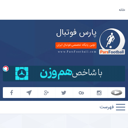
خانه
پارس فوتبال
اولین پایگاه تخصصی فوتبال ایران
www.ParsFootball.com
پارس
فوتبال