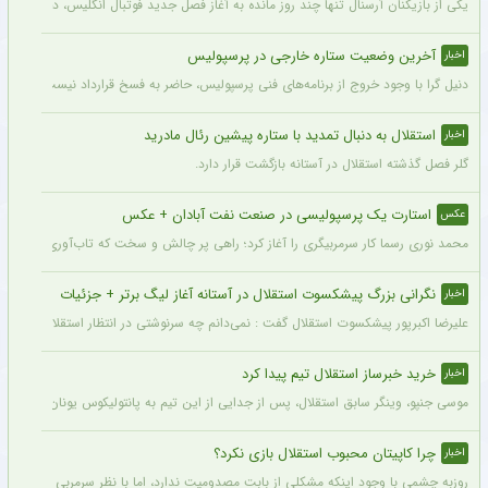
یکی از بازیکنان آرسنال تنها چند روز مانده به آغاز فصل جدید فوتبال انگلیس، دچار مصد
آخرین وضعیت ستاره خارجی در پرسپولیس
اخبار
دنیل گرا با وجود خروج از برنامه‌های فنی پرسپولیس، حاضر به فسخ قرارداد نیست. مدیران
استقلال به دنبال تمدید با ستاره پیشین رئال مادرید
اخبار
گلر فصل گذشته استقلال در آستانه بازگشت قرار دارد.
استارت یک پرسپولیسی در صنعت نفت آبادان + عکس
عکس
محمد نوری رسما کار سرمربیگری را آغاز کرد؛ راهی پر چالش و سخت که تاب‌آوری بالایی را 
نگرانی بزرگ پیشکسوت استقلال در آستانه آغاز لیگ برتر + جزئیات
اخبار
علیرضا اکبرپور پیشکسوت استقلال گفت : نمی‌دانم چه سرنوشتی در انتظار استقلال است، 
خرید خبرساز استقلال تیم پیدا کرد
اخبار
موسی جنپو، وینگر سابق استقلال، پس از جدایی از این تیم به پانتولیکوس یونان ملحق ش
چرا کاپیتان محبوب استقلال بازی نکرد؟
اخبار
روزبه چشمی با وجود اینکه مشکلی از بابت مصدومیت ندارد، اما با نظر سرمربی استقلال در