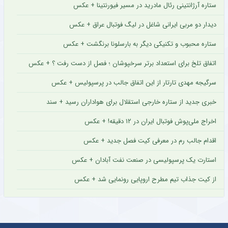
ستاره آرژانتینی رئال مادرید در مسیر فیورنتینا + عکس
دیدار دو مربی ایرانی شاغل در لیگ فوتبال عراق + عکس
ستاره محبوب و تکنیکی دیگر به بارسلونا برنگشت + عکس
اتفاق تلخ برای استعداد برتر سرخپوشان ؛ فصل از دست رفت ؟ + عکس
سرگیجه مهدی تارتار از این اتفاق جالب در پرسپولیس + عکس
خبری جدید از ستاره خارجی استقلال برای هواداران رسید + سند
اخراج ملی‌پوش فوتبال ایران در ۱۲ دقیقه! + عکس
اقدام جالب رم در معرفی کیت فصل جدید + عکس
استارت یک پرسپولیسی در صنعت نفت آبادان + عکس
از کیت جذاب تیم مطرح اروپایی رونمایی شد + عکس