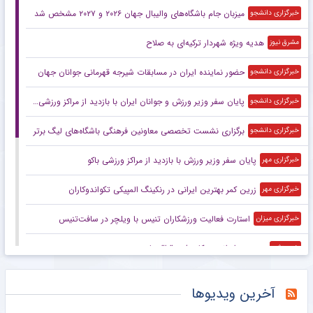
میزبان جام باشگاه‌های والیبال جهان ۲۰۲۶ و ۲۰۲۷ مشخص شد
خبرگزاری دانشجو
هدیه ویژه شهردار ترکیه‌ای به صلاح
مشرق نیوز
حضور نماینده ایران در مسابقات شیرجه قهرمانی جوانان جهان
خبرگزاری دانشجو
پایان سفر وزیر ورزش و جوانان ایران با بازدید از مراکز ورزشی باکو
خبرگزاری دانشجو
برگزاری نشست تخصصی معاونین فرهنگی باشگاه‌های لیگ برتر
خبرگزاری دانشجو
پایان سفر وزیر ورزش با بازدید از مراکز ورزشی باکو
خبرگزاری مهر
زرین کمر بهترین ایرانی در رنکینگ المپیکی تکواندوکاران
خبرگزاری مهر
استارت فعالیت ورزشکاران تنیس با ویلچر در سافت‌تنیس
خبرگزاری میزان
دو مربی ایرانی در کادر فنی قزاقستان
خبرورزشی
رونمایی از خرید جدید پرسپولیس؛ هافبک ۱۹ ساله در جمع سرخپوشان
خبرانلاین
آخرین ویدیوها
پشت پرده امپراتوری اینفانتینو؛ قدرت، پول و سیاست در پوشش ریاست فیفا
خبرورزشی