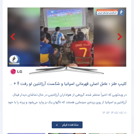
ویدیو| تیم‌های لیگ‌ ملت‌های والیبال چقدر پاداش گرفتند؟
خبرورزشی
نبرد لالیگایی برای خرید ستاره آرژانتینی؛ سیمئونه جلوتر از بارسا
خبرورزشی
تغییر سرمربی تیم ملی؟ فکر نکنم!
خبرورزشی
آدان به استقلال چقدر تخفیف داد؟
خبرورزشی
کلیپ طنز ؛ متلک اسیدی هواداران ایرانی اسپانیا به مسی و تیم ملی آرژانتین + سند
کلیپ طنز ؛ عامل اصلی قهرمانی اسپانیا و شکست آرژانتین لو رفت !! + سند
یمون،
در ویدئویی که اخیراً منتشر شده، گروهی از هواداران آرژانتینی در حال تماشای دیدار فینال
عادل
آرژانتین و اسپانیا از روی پرده‌ی سینمایی هستند که ناگهان یک بز وارد می‌شود و پرده را با خود
صدا
می‌برد.
پس ا
۱۱:۱۳
۱۴۰۵/۰۵/۰۱ ۱۴:۵۲
این 
مشاهده فیلم