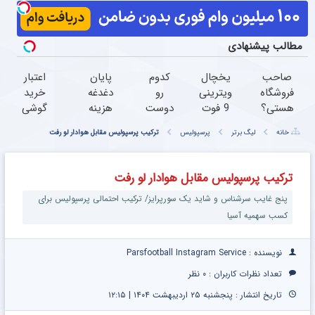
مطالب پیشنهادی
صاحب
یخچال
کدوم
پایان
اعتبار
فروشگاه
ویترینی
رو
دغدغه
خرید
هستی؟
9 فوت
دوست
هزینه
گوشی
وام تا ۳
ایستکول
داری؟
های
بگیر
خانه
لیگ برتر
پرسپولیس
ترکیب پرسپولیس مقابل هوادار لو رفت
میلیارد
(جدید)
تا 100
دندان
همین
تومان
میلیون
پزشکی
حالا
بگیر
اعتبار
با پک
درخواست
ترکیب پرسپولیس مقابل هوادار لو رفت
بگیر و
سفید
اعتبار بده
پنج غایب سرشناس و شاید یک سورپرایز/ ترکیب احتمالی پرسپولیس برای
قسطی
کننده
بخر
خانگی
کسب سهمیه آسیا
نویسنده : Parsfootball Instagram Service
تعداد نظرات کاربران :
۰ نظر
تاریخ انتشار : پنجشنبه ۲۵ اردیبهشت ۱۴۰۴ | ۱۲:۱۵