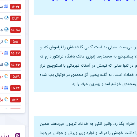
سر
۱۶:۳۲
بمب
۱۶:۱۴
جد
۱۵:۵۸
کری
۱۵:۵۱
ان را می‌بست! خیلی بد است آدمی گذشته‌اش را فراموش کند و
تأک
۱۵:۴۷
پیشنهادی به محمدرضا زنوزی مالک باشگاه تراکتور دارم که
انت
۱۵:۴۳
 در تنها سالی که تیمش در آستانه قهرمانی با اسکوچیچ قرار
گیرد خداداد است. به گفته یحیی گل‌محمدی در فوتبال باب شده
مه
۱۵:۳۹
گل‌محمدی خوشم آمد و بهترین حرف را زد.
کا
۱۵:۳۶
بر
۱۵:۳۱
هم
۱۵:۲۸
حذف
۱۵:۲۷
حترام بگذارد. وقتی الکی به خداداد تریبون می‌دهند همین
 را داشت خودش را در قد و قواره وزیر ورزش و جوانان می‌دید!
برتر
است
۱۵:۲۴