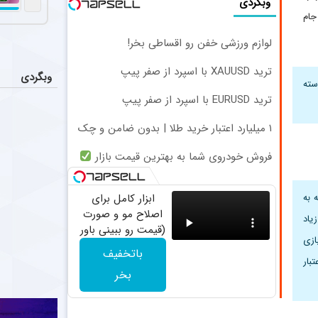
عملکرد 
وبگردی
اخبار
جام
تیم فوتبال پر
لوازم ورزشی خفن رو اقساطی بخر!
حذف ستاره 
اخبار
ترید XAUUSD با اسپرد از صفر پیپ
دیدیه اندونگ ه
وبگردی
سته
ترید EURUSD با اسپرد از صفر پیپ
تکمیل ک
اخبار
به نظر می‌رسد 
۱ میلیارد اعتبار خرید طلا | بدون ضامن و چک
فروش خودروی شما به بهترین قیمت بازار
ستاره ف
عکس
چادرملو ابوالفضل عیسی‌لو، وینگر چپ ۴
 به
ابزار کامل برای
اصلاح مو و صورت
یاد
(قیمت رو ببینی باور
ازی
نمیکنی!)
باتخفیف
بار
بخر