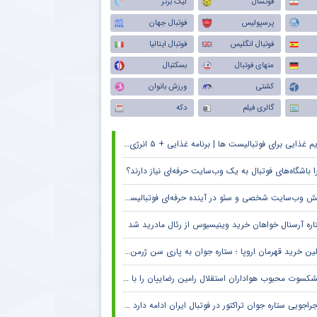
فوتسال
لیگ برتر
پرسپولیس
فوتبال جهان
فوتبال انگلیس
فوتبال ایتالیا
منهای فوتبال
بسکتبال
کشتی
ورزش بانوان
گالری فیلم
دکه
م غذایی برای فوتبالیست ها | برنامه غذایی + ۵ انرژی زا
ا باشگاه‌های فوتبال به یک وب‌سایت حرفه‌ای نیاز دارند؟
 وب‌سایت شخصی و سئو در آینده حرفه‌ای فوتبالیست‌ها و مربیان
اره آرسنال خواهان خرید وینیسیوس از رئال مادرید شد
ین خرید قهرمان اروپا ؛ ستاره جوان به پاری سن ژرمن می رود
کسوت محبوب هواداران استقلال رامین رضاییان را با خاک یکسان کرد + جزئیات
راجویی ستاره جوان تراکتور در فوتبال ایران ادامه دارد + جزئیات