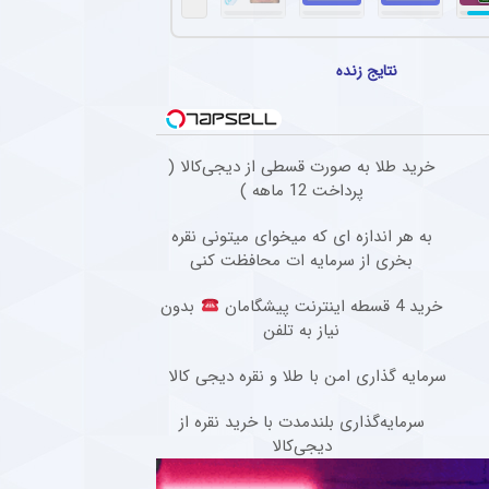
تهاجمی پرسپولیس در پیش‌فصل لیگ برتر
سپولیس در مسابقات پیش فصل شکستی نداشته و توانسته گل های زیادی را به ثمر برساند.
نتایج زنده
گابنی از لیست بازیکنان استقلال به خاطر محدودیت نقل‌وانتقالاتی
افبک گابنی فصل گذشته تیم فوتبال استقلال به دلیل بسته ماندن پنجره نقل‌وانتقالاتی به ای
ادرفنی پرسپولیس بدون حضور مربی جدید
خرید طلا به صورت قسطی از دیجی‌کالا (
پرداخت 12 ماهه )
که تیم فوتبال پرسپولیس در حالی وارد مسابقات لیگ برتر خواهد شد که مربی جدیدی به کادر
به هر اندازه ای که میخوای میتونی نقره
صل گذشته آریو اسلامشهر به چادرملو ملحق شد + عکس
بخری از سرمایه ات محافظت کنی
۲ ساله سابق آریو اسلامشهر، را با قراردادی سه ساله جذب کرد.
خرید 4 قسطه اینترنت پیشگامان
بدون
نیاز به تلفن
سرمایه گذاری امن با طلا و نقره دیجی کالا
سرمایه‌گذاری بلندمدت با خرید نقره از
دیجی‌کالا