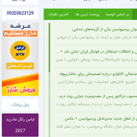
09203623129
بر اساس توصیه
پربحث ترین ها
آخرین نظرات
وان پرسپولیس یکی از گزینه‌های جدایی
اده بازیکن جوان و آینده دار پرسپولیس یکی از خروجی های احتمالی باشگاه به شمار می رود.
و انتقالات استقلال در فوتبال ایران خنثی شد + جزئیات
ی با پنجره نقل‌وانتقالاتی بسته روزهای دشواری را سپری می‌کند که در همین شرایط، نام سرد
نجالی کاناوارو درباره تصمیمش برای ماشاریپوف
 با تشریح تلاش‌های انجام‌شده برای رساندن جلال‌الدین ماشاریپوف به جام جهانی تأکید کرد 
وب تراکتور پس از مصدومیت جزئی روند درمان را پشت سر گذاشت + عکس
پنل پیامک
پس از مصدومیت جزئی در دیدار دوستانه تراکتور، روند درمان خود را پشت سر می‌گذارد و از 
ی از شغل جدید مدیرعامل پرسپولیس + عکس
لباس رئال مادرید
مدیرعامل جوان باشگاه پرسپولیس، به عنوان سفیر افتخاری ورزش چوگان انتخاب شد.
2027