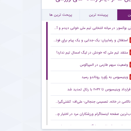
ام مهم پیشکسوت پرسپولیس برای هواداران سرخ + جزئیات
ن
پربیننده ترین
پربحث ترین ها
 بوکسور: در میانه انتخابی تیم ملی خوابی دیدم و آمدم طلبه شدم!
استقلال و رضاییان؛ یک جدایی و یک پیام برای فوتبال ایران
منتقد تیم ملی که خودش در لیگ امسال تیم ندارد!
وضعیت مبهم طارمی در المپیاکوس
وینیسیوس به رکورد رونالدو رسید
قرارداد وینیسیوس تا ۲۰۳۲ با رئال‌ تمدید شد
ناکامی در خانه، تصمیمی جنجالی؛ علی‌اف: کشتی‌گیران با اضافه‌وزن از تیم ملی اخراج می‌شوند!
ترین صفحه اینستاگرام ورزشکاران مرد در اختیار چه کسی است؟
رستمیان: هدفم تثبیت جایگاهم در جمع برترین‌های جهان است/ برای درخشش در هر دو ماده آماده می‌شوم