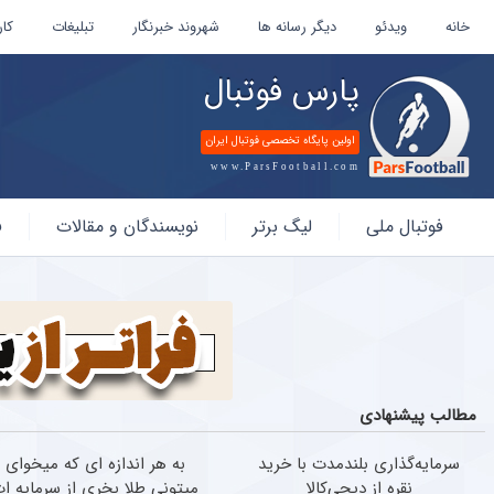
خانه
ویدئو
دیگر رسانه ها
شهروند خبرنگار
تبلیغات
کار
پارس فوتبال
اولین پایگاه تخصصی فوتبال ایران
www.ParsFootball.com
پارس
فوتبال ملی
لیگ برتر
نویسندگان و مقالات
ف
فوتبال
مطالب پیشنهادی
سرمایه‌گذاری بلندمدت با خرید
به هر اندازه ای که میخوای
نقره از دیجی‌کالا
میتونی طلا بخری از سرمایه ا