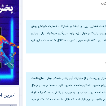
مکت
دهند، فشاری روی او نباشد و بگذارند با تفکرات خودش پیش
 ایران، بازیکنان خیلی زود وارد مربیگری می‌شوند، ولی جباری
 کند. روی کاغذ قرعه خوبی نصیب استقلال شده است و این تیم
:
اً که قرارداد این دو بازیکن یک میلیون دلار نیست و یک میلیون و ۱۵۰ هزار یوروست و از جزئیات آن باخبر هستم! وقتی سال‌هاست
گیرد برای همین داستان‌هاست. همین الان مسعود جوما و جوئل
ده است. پول مردم باید به جیب بازیکنانی برود که یک دقیقه
آخرین اخ
هم بازی نکردند! به غیر از هواداران بیچاره استقلال همه راضی هستند. مطمئن باشید در این قراردادها که دلالی شده است ۱۵، ۲۰ نفر سود