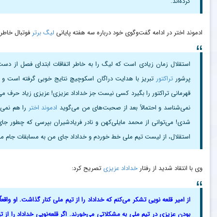
کرده‌اند.
ادموند اختر در ادامه گفت‌وگوی خود درباره سه هفته پایانی
لیگ برتر
فوتبال خاطر 
استقلال زمان زیادی است که لیگ را به خاطر اتفاقات ابتدای فصل از دست د
پرشور
تراکتور
تبریز با هدایت دراگان اسکوچیچ نتایج خوبی گرفته است و در 
قهرمانی تراکتور را بگیرد کسی نیست جز خداداد عزیزی! عزیزی زیاد حرف می
نمی‌شناسد و احتمالاً بعد از صحبت‌های من می‌گوید
ادموند اختر
را هم نمی‌
شدی! می‌توانی از محمد مایلی‌کهن و نادر فریادشیران بپرسی که چطور جا
استقلال، از لیست تیم ملی خط خوردم و خداداد جای من به مسابقات جام مل
وی با انتقاد شدید از رفتار
خداداد عزیزی
تصریح کرد:
از امیر قلعه‌ نویی تشکر می‌کنم که خداداد را از تیم ملی کنار گذاشت. او وا
بودن عزیزی در تیم ملی به مشکلاتی می‌خورند. اگر قلعه‌نویی خداداد را از 