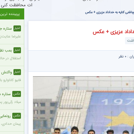
ات محافظت کنی
ا چاشنی کنایه به خداداد عزیزی + عکس
پربیننده ترین
ستاره ج
اخبار
خداداد عزیزی + عکس
علیرضا عنایت‌ز
ذاشت
بمب نقل 
اخبار
ران :
۰ نظر
استقلال در حال
واکنش ج
اخبار
فابیو کاناوارو
ستاره محب
عکس
میلاد زکی‌پور 
رونمای
عکس
پیمان حدادی، 