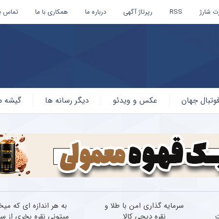
ت شارژ
RSS
رپرتاژ آگهی
درباره ما
همکاری با ما
تماس با
وتبال جهان
عکس و ویدئو
دیگر رسانه ها
گیشه م
سرمایه گذاری امن با طلا و
به هر اندازه ای که میخ
ت
نقره دیجی کالا
میتونی نقره بخری از سر