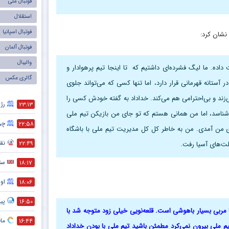
فوتبال ملی
استقلال
فوتبال اسپانیا
نشان کرد:
فوتبال آلمان
والیبال
اده. ما لیگ فشرده‌ای داشتیم که تا اینجا تیم پرهوادار و
گالری عکس
آستانه قهرمانی قرار دارد، اما تنها کسی که می‌تواند جلوی
‌زند و بی‌احترامی هم می‌کند. خداداد به گفته خودش کسی را
رژی
۲۳:۱۳
شناسد، اما من همانی هستم که تو جای من بازیکن تیم ملی
چر
۲۲:۵۸
ی من آمدی. من به خاطر کل کل مدیریت تیم ملی با باشگاه
نقش
۲۲:۴۹
ت‌های آسیا رفت.
ست
۱۸:۱۷
اول
۱۸:۰۶
پیش
۱۶:۵۰
قعاً مربی بسیار باهوشی است. قلعه‌نویی خیلی زود متوجه شد با
ماج
۱۶:۴۴
تیم ملی بیرون نمی‌کرد مطمئن باشید تیم ملی با بودن خداداد