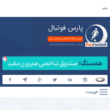
خانه
پارس فوتبال
اولین پایگاه تخصصی فوتبال ایران
www.ParsFootball.com
پارس
فوتبال