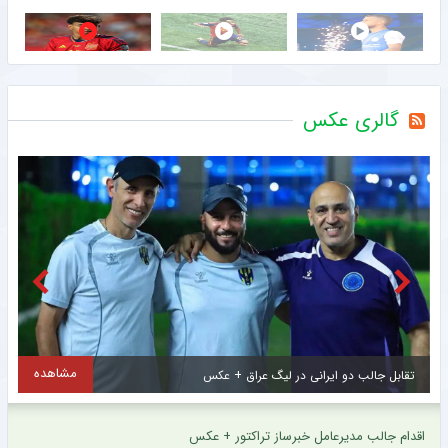
گالری عکس
مشاهده
اولین تصاویر از ستاره جدید و گران قیمت سرخپوشان پایتخت + عکس
ح
اقدام جالب مدیرعامل خبرساز تراکتور + عکس