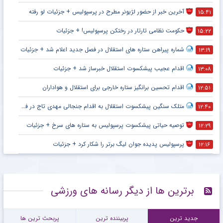
آخرین خبر از حضور لژیونر مطرح در پرسپولیس + جزئیات لو رفته
۱۵:۴۱
حکومت نظامی تارتار در رختکن پرسپولیس! + جزئیات
۱۵:۲۲
شماره پیراهن ستاره های استقلال در فصل جدید اعلام شد + جزئیات
۱۳:۱۹
اقدام عجیب پیشکسوت استقلال خبرساز شد + جزئیات
۱۳:۰۸
اقدام تحسین برانگیز ستاره خارجی برای استقلال و هواداران
۱۲:۵۱
متلک سنگین پیشکسوت استقلال به اقدام جنجالی مهدی تاج در فدراسیون فوتبال
۱۲:۴۰
توصیه حیاتی پیشکسوت پرسپولیس به ستاره های سرخ + جزئیات
۱۲:۲۹
پرسپولیس پدیده جوان لیگ برتر را شکار کرد + جزئیات
۱۲:۱۶
برترین ها از دیگر رسانه های ورزشی
جدید ترین
پربیننده ترین
پربحث ترین ها