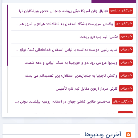
فوتبال زنان آمریکا درگیر پرونده جنجالی حضور ورزشکاران تراجنسیتی
خبرگزاری دانشجو
واکنش سرپرست باشگاه استقلال به انتقادات؛ هیاهوی امروز هم می‌گذرد!
خبرگزاری مهر
عکس| تیم پپ فرو ریخت
خبرانلاین
شاید رامین دوست نداشت با لباس استقلال خداحافظی کند/ توقع چندانی از این استقلال نداریم/ این پنجره بسته حاصل شوک‌های مدیریتی است
خبرورزشی
ویدیو| عروسی رونالدو و جورجینا به سبک ایرانی و دهه شصت!
خبرورزشی
واکنش تاجرنیا به جنجال‌های استقلال؛ پای تصمیماتم می‌ایستم
خبرورزشی
گلزنی سردار آزمون مقابل تیم تازه تأسیس
خبرورزشی
سه‌ضلعی طلایی کشتی جهان در آستانه؛ روسیه برگشت، دوئل بزرگ ایران و آمریکا
خبرگزاری میزان
عکس/ روزنامه‌های ورزشی امروز یک‌شنبه ۱۸ مرداد ۱۴۰۵
مشرق نیوز
دیوار طارمی جلوی عربستان
مشرق نیوز
آخرین ویدیوها