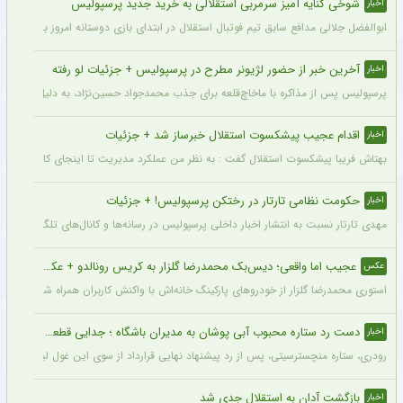
شوخی کنایه آمیز سرمربی استقلالی به خرید جدید پرسپولیس
اخبار
ابوالفضل جلالی مدافع سابق تیم فوتبال استقلال در ابتدای بازی دوستانه امروز با آلومینی
آخرین خبر از حضور لژیونر مطرح در پرسپولیس + جزئیات لو رفته
اخبار
پرسپولیس پس از مذاکره با ماخاچ‌قلعه برای جذب محمدجواد حسین‌نژاد، به دلیل رقم رضای
اقدام عجیب پیشکسوت استقلال خبرساز شد + جزئیات
اخبار
بهتاش فریبا پیشکسوت استقلال گفت : به نظر من عملکرد مدیریت تا اینجای کار قابل قبول 
حکومت نظامی تارتار در رختکن پرسپولیس! + جزئیات
اخبار
مهدی تارتار نسبت به انتشار اخبار داخلی پرسپولیس در رسانه‌ها و کانال‌های تلگرامی عصبا
عجیب اما واقعی؛ دیس‌بک محمدرضا گلزار به کریس رونالدو + عکس
عکس
استوری محمدرضا گلزار از خودروهای پارکینگ خانه‌اش با واکنش کاربران همراه شده و برخی 
دست رد ستاره محبوب آبی پوشان به مدیران باشگاه ؛ جدایی قطعی است !
اخبار
رودری، ستاره منچسترسیتی، پس از رد پیشنهاد نهایی قرارداد از سوی این غول لیگ برتری،
بازگشت آدان به استقلال جدی شد
اخبار