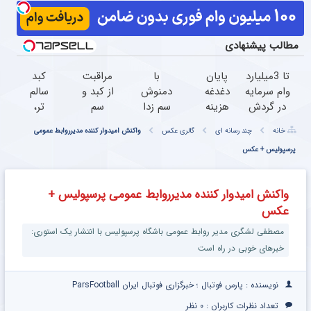
مطالب پیشنهادی
تا 3میلیارد
پایان
با
مراقبت
کبد
وام سرمایه
دغدغه
دمنوش
از کبد و
سالم
در گردش
هزینه
سم زدا
سم
تر،
فروشندگان
های
یه کبد
زدایی
زندگی
خانه
چند رسانه ای
گالری عکس
واکنش امیدوار کننده مدیرروابط عمومی
=>
دندان
صفر
آن با
بهتر،با
فروشگاهت
پرسپولیس + عکس
پزشکی
کیلومتر
دمنوش
دمنوش
رو ثبت
با پک
به
گیاهی55%تخفیف
سم
کن
سفید
خودت
زدا(بزن
واکنش امیدوار کننده مدیرروابط عمومی پرسپولیس +
کننده
هدیه
و با
عکس
خانگی
بده
تخفیف
بخر)
مصطفی لشگری مدیر روابط عمومی باشگاه پرسپولیس با انتشار یک استوری:
خبرهای خوبی در راه است
نویسنده : پارس فوتبال ؛ خبرگزاری فوتبال ایران ParsFootball
تعداد نظرات کاربران :
۰ نظر