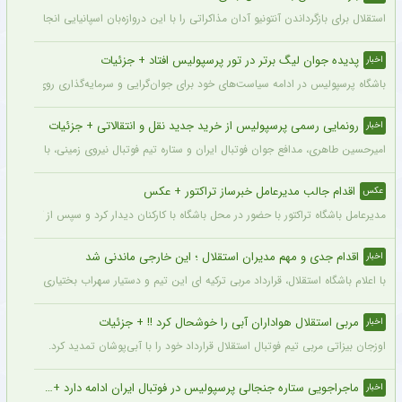
استقلال برای بازگرداندن آنتونیو آدان مذاکراتی را با این دروازه‌بان اسپانیایی انجام داده و قرار است مذاکرات اوایل هفته نهایی شود. آدان
پدیده جوان لیگ برتر در تور پرسپولیس افتاد + جزئیات
اخبار
باشگاه پرسپولیس در ادامه سیاست‌های خود برای جوان‌گرایی و سرمایه‌گذاری روی استعدادهای آینده فوتبال ایران، ک
رونمایی رسمی پرسپولیس از خرید جدید نقل و انتقالاتی + جزئیات
اخبار
امیرحسین طاهری، مدافع جوان فوتبال ایران و ستاره تیم فوتبال نیروی زمینی، با قرارداد
اقدام جالب مدیرعامل خبرساز تراکتور + عکس
عکس
مدیرعامل باشگاه تراکتور با حضور در محل باشگاه با کارکنان دیدار کرد و سپس از کمپ تمری
اقدام جدی و مهم مدیران استقلال ؛ این خارجی ماندنی شد
اخبار
با اعلام باشگاه استقلال، قرارداد مربی ترکیه ای این تیم و دستیار سهراب بختیاری زاده تمد
مربی استقلال هواداران آبی را خوشحال کرد !! + جزئیات
اخبار
اوزجان بیزاتی مربی تیم فوتبال استقلال قرارداد خود را با آبی‌پوشان تمدید کرد.
ماجراجویی ستاره جنجالی پرسپولیس در فوتبال ایران ادامه دارد + جزئیات
اخبار