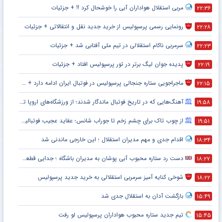
مربی استقلال هواداران آبی را خوشحال کرد !! + جزئیات
۲۲:۳۶
رونمایی رسمی پرسپولیس از خرید جدید نقل و انتقالاتی + جزئیات
۲۲:۲۸
سرمربی ناکام استقلالی در تیم ملی آفتابی شد + جزئیات
۲۲:۲۳
پدیده جوان لیگ برتر در تور پرسپولیس افتاد + جزئیات
۲۲:۱۹
ماجراجویی ستاره جنجالی پرسپولیس در فوتبال ایران ادامه دارد + جزئیات
۲۲:۱۵
آهنگ‌هایی که در تاریخ فوتبال ماندگار شدند؛ از ورزشگاه‌های اروپا تا جام جهانی
۱۹:۵۸
از چوب تاک برای چشم زخم تا جوراب شانس؛ عقاید عجیب فوتبالیست‌ها!
۱۹:۵۱
اقدام جدی و مهم مدیران استقلال ؛ این خارجی ماندنی شد
۱۸:۳۴
دست رد ستاره محبوب آبی پوشان به مدیران باشگاه ؛ جدایی قطعی است !
۱۸:۲۷
شوخی کنایه آمیز سرمربی استقلالی به خرید جدید پرسپولیس
۱۸:۲۲
بازگشت آدان به استقلال جدی شد
۱۵:۴۹
تیم جدید ستاره محبوب هواداران پرسپولیس لو رفت
۱۵:۴۵