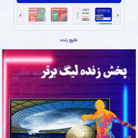
›
‹
نتایج زنده