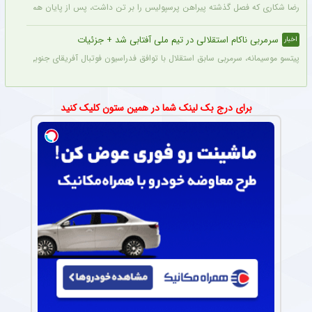
رضا شکاری که فصل گذشته پیراهن پرسپولیس را بر تن داشت، پس از پایان همکاری با این
سرمربی ناکام استقلالی در تیم ملی آفتابی شد + جزئیات
اخبار
پیتسو موسیمانه، سرمربی سابق استقلال با توافق فدراسیون فوتبال آفریقای جنوبی به‌عنو
برای درج بک لینک شما در همین ستون کلیک کنید