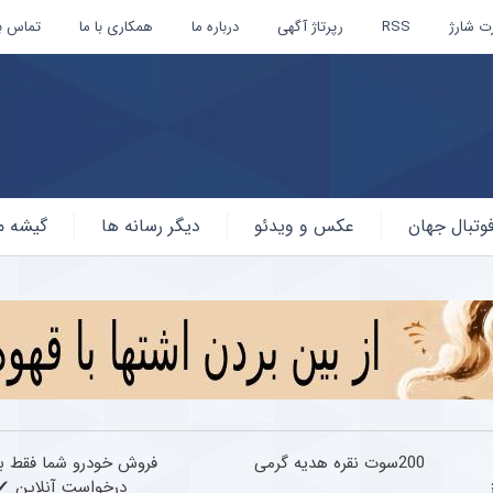
ت شارژ
RSS
رپرتاژ آگهی
درباره ما
همکاری با ما
تماس با
وتبال جهان
عکس و ویدئو
دیگر رسانه ها
گیشه م
200سوت نقره هدیه گرمی
فروش خودرو شما فقط ب
درخواست آنلاین ✔