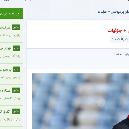
اران پرسپولیس + جزئیات
پربیننده ترین
سرگیجه 
عکس
س + جزئیات
بازیکنان خط می
 دریافت کرد
اقدام جدی
اخبار
ران :
۰ نظر
باشگاه پرسپول
پرسپولی
اخبار
پرسپولیس دو خر
ستاره م
عکس
ژوائو کانسلو، 
اتفاق تل
عکس
یکی از بازیکنا