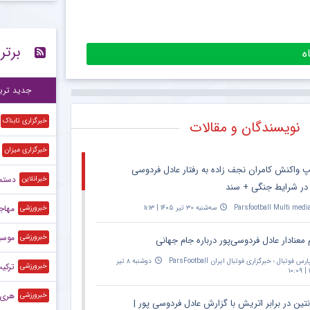
رقا
۱۱:۵۵
برتر
دو
۱۱:۴۲
واک
۱۱:۳۸
جدید تری
خبرگزاری تابناک
نویسندگان و مقالات
خبرگزاری میزان
پ واکنش کامران نجف زاده به رفتار عادل فردوسی
دستمز
خبرانلاین
 در شرایط جنگی + سند
مهاجم
Parsfootball Multi medi
سه‌شنبه ۳۰ تیر ۱۴۰۵ | ۱۱:۱۳
خبرورزشی
موسی
خبرورزشی
 معنادار عادل فردوسی‌پور درباره جام جهانی
ارس فوتبال ؛ خبرگزاری فوتبال ایران ParsFootball
دوشنبه ۸ تیر
ترکیب 
خبرورزشی
۱
هری ک
خبرورزشی
نتین در برابر اتریش با گزارش عادل فردوسی پور |