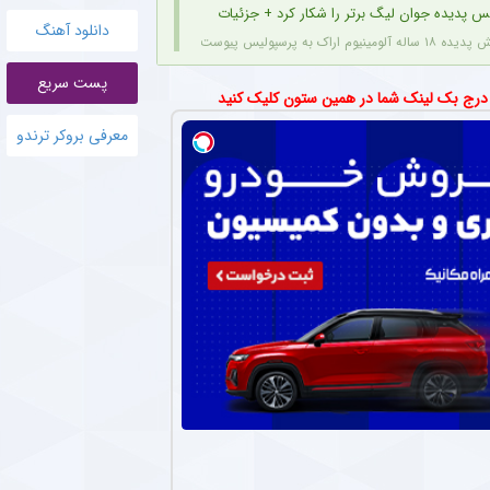
س پدیده جوان لیگ برتر را شکار کرد + جزئیات
دانلود آهنگ
قرارداد اژدهاکش با پرسپولیس به مدت ۴ سال است.
پست سریع
تان محبوب استقلال بازی نکرد؟
 درج بک لینک شما در همین ستون کلیک کنید
وجود اینکه مشکلی از بابت مصدومیت ندارد، اما با نظر سرمربی استقلال در بازی دوستانه اخی
معرفی بروکر ترندو
 پرسپولیس با باشگاه‌های لیگ یکی + جزئیات
 باشگاه لیگ یکی برای خرید امتیاز و تشکیل تیم «ب» آغاز کرده‌اند.
اهن ستاره های استقلال در فصل جدید اعلام شد + جزئیات
 رسانه رسمی استقلالی‌ها منتشر کرده، می‌توان شماره بازیکنان این تیم را در یک فهرست جمع
ان لیگ برتر در دوراهی جذاب ؛ سپاهان یا نساجی ؟
مینیوم اراک مورد توجه دو باشگاه سپاهان و نساجی قرار دارد.
ه برای ستاره پرسپولیسی در فصل جدید لیگ برتر + عکس
وینگر فصل گذشته ذوب آهن، با عقد قراردادی یک ساله به تیم فجر شهیدسپاسی پیوست.