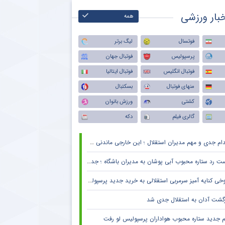
بار ورزشی
همه
فوتسال
لیگ برتر
پرسپولیس
فوتبال جهان
فوتبال انگلیس
فوتبال ایتالیا
منهای فوتبال
بسکتبال
کشتی
ورزش بانوان
گالری فیلم
دکه
دام جدی و مهم مدیران استقلال ؛ این خارجی ماندنی شد
 رد ستاره محبوب آبی پوشان به مدیران باشگاه ؛ جدایی قطعی است !
خی کنایه آمیز سرمربی استقلالی به خرید جدید پرسپولیس
زگشت آدان به استقلال جدی شد
م جدید ستاره محبوب هواداران پرسپولیس لو رفت