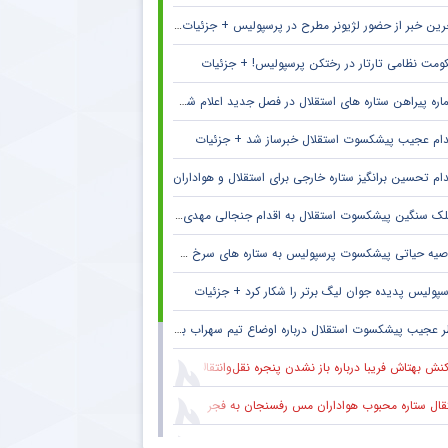
ین خبر از حضور لژیونر مطرح در پرسپولیس + جزئیات لو رفته
ومت نظامی تارتار در رختکن پرسپولیس! + جزئیات
ره پیراهن ستاره های استقلال در فصل جدید اعلام شد + جزئیات
دام عجیب پیشکسوت استقلال خبرساز شد + جزئیات
دام تحسین برانگیز ستاره خارجی برای استقلال و هواداران
ک سنگین پیشکسوت استقلال به اقدام جنجالی مهدی تاج در فدراسیون فوتبال
صیه حیاتی پیشکسوت پرسپولیس به ستاره های سرخ + جزئیات
سپولیس پدیده جوان لیگ برتر را شکار کرد + جزئیات
 عجیب پیشکسوت استقلال درباره اوضاع تیم سهراب بختیاری زاده + جزئیات
نش بهتاش فریبا درباره باز نشدن پنجره نقل‌وانتقالات استقلال
قال ستاره محبوب هواداران مس رفسنجان به فجر سپاسی شیراز
یتان سابق ذوب‌آهن در آستانه پیوستن به فجرسپاسی شیراز