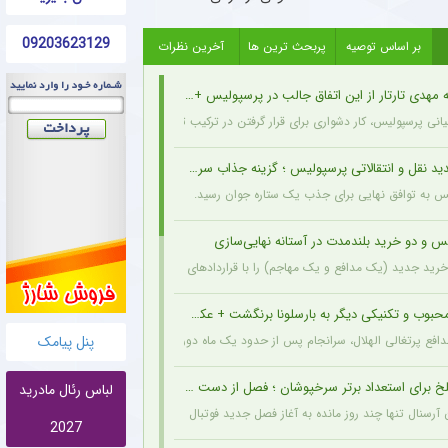
09203623129
بر اساس توصیه
پربحث ترین ها
آخرین نظرات
مهدی تارتار از این اتفاق جالب در پرسپولیس + عکس
انی پرسپولیس، کار دشواری برای قرار گرفتن در ترکیب ثابت این تیم خواهند داشت.
د نقل و انتقالاتی پرسپولیس ؛ گزینه جذاب سرخپوش می شود؟
یس به توافق نهایی برای جذب یک ستاره جوان رسید.
س و دو خرید بلندمدت در آستانه نهایی‌سازی
ید جدید (یک مدافع و یک مهاجم) را با قراردادهای بلندمدت نهایی کرده و امروز قرارداد آنها
حبوب و تکنیکی دیگر به بارسلونا برنگشت + عکس
پنل پیامک
مدافع پرتغالی الهلال، سرانجام پس از حدود یک ماه دوری، به باشگاه عربستانی بازگشت.
خ برای استعداد برتر سرخپوشان ؛ فصل از دست رفت ؟ + عکس
لباس رئال مادرید
ن آرسنال تنها چند روز مانده به آغاز فصل جدید فوتبال انگلیس، دچار مصدومیتی بسیار تلخ و
2027