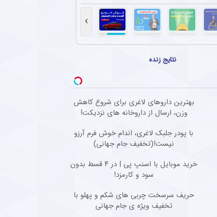
خت هافبک‌های پرسپولیس برای ترکیب ثابت
انی پرسپولیس، کار دشواری برای قرار گرفتن در ترکیب ثابت این تیم خواهند داشت.
›
سپولیس برای جذب ستاره محبوب نساجی
ان برای جذب دانیال ایری از نساجی تلاش می‌کند، اما مخالفت نساجی باعث کاهش شانس 
نتایج زنده
جدید ستاره محبوب هواداران تیم فوتبال پرسپولیس طی ۴۸ ساعت آینده
نجی مدافع سابق تیم فوتبال پرسپولیس تصمیم خود را برای ادامه فوتبال در خارج از کشور گر
بهترین داروهای لاغری برای شروع کاهش
 پیشکسوت استقلال به اقدام جنجالی مهدی تاج در فدراسیون فوتبال
وزن، ارسال از داروخانه های نزدیکت!
وت استقلال گفت : قهرمانی حق مسلم استقلال بود و فدراسیون باید آن را اعلام می‌کرد. هر جا
با پودر جلبک لاغری، اندام خوش فرم آرزو
نیست!(تخفیف جام جهانی)
خرید موبایل با اسنپ پی | در ۴ قسط بدون
سود و کارمزد!
حریف سرسخت چربی های شکم و پهلو با
تخفیف ویژه ی جام جهانی