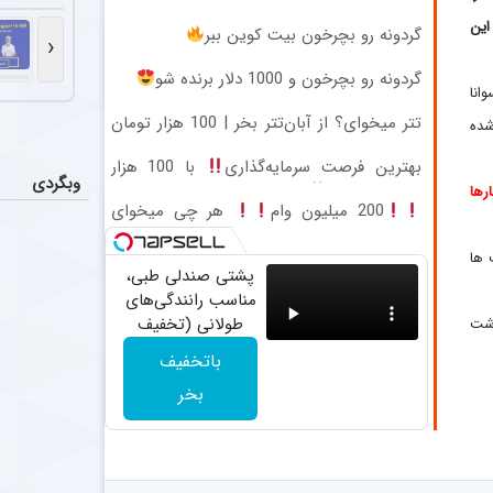
رقابت س
اخبار
این
بازیکنان خط می
گردونه رو بچرخون بیت کوین ببر
‹
گردونه رو بچرخون و 1000 دلار برنده شو
تلاش پر
اخبار
انا
پرسپولیس همچن
تتر میخوای؟ از آبان‌تتر بخر | 100 هزار تومان
شده
هم جایزه بگیر
اعلام تیم 
بهترین فرصت سرمایه‌گذاری
با 100 هزار
اخبار
وبگردی
تومان طلا بخر
رها
مرتضی پورعلی‌گ
200 میلیون وام
هر چی میخوای
باهاش بخر!!
متلک سنگین
اخبار
 ها
علی چینی پیشکس
پشتی صندلی طبی،
مناسب رانندگی‌های
طولانی (تخفیف
اشت
ویژه تا آخر امشب)
باتخفیف
بخر