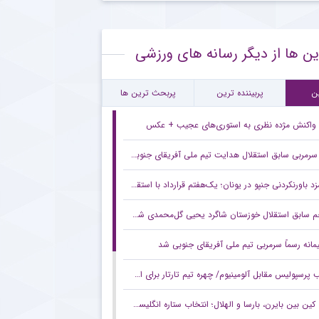
بت دروازه‌بان محبوب تراکتور با علیرضا بیرانوند
ین ها از دیگر رسانه های ورزشی
 باشگاه لیگ برتری خواهان جذب ستاره جوان آلومینیوم
نش تند مدیرعامل سابق استقلال به مدیریت فعلی این باشگاه
ن
پربیننده ترین
پربحث ترین ها
واکنش مژده نظری به استوری‌های عجیب + عکس
سرمربی سابق استقلال هدایت تیم ملی آفریقای جنوبی را بر عهده گرفت
د باورنکردنی جنپو در یونان؛ یک‌هفتم قرارداد با استقلال!
 سابق استقلال خوزستان شاگرد یحیی گل‌محمدی شد +عکس
مانه رسماً سرمربی تیم ملی آفریقای جنوبی شد
پرسپولیس مقابل آلومینیوم/ چهره تیم تارتار برای استقبال از لیگ برتر +عکس
ین بین بایرن، بارسا و الهلال؛ انتخاب ستاره انگلیسی مشخص شد