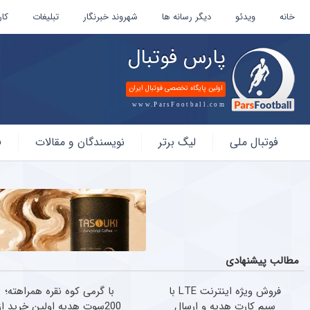
خانه
ویدئو
دیگر رسانه ها
شهروند خبرنگار
تبلیغات
کار
پارس فوتبال
اولین پایگاه تخصصی فوتبال ایران
www.ParsFootball.com
پارس
فوتبال ملی
لیگ برتر
نویسندگان و مقالات
ف
فوتبال
مطالب پیشنهادی
فروش ویژه اینترنت LTE با
با گرمی کوه نقره همراهته؛
سیم کارت هدیه و ارسال
200سوت هدیه اولین خرید از