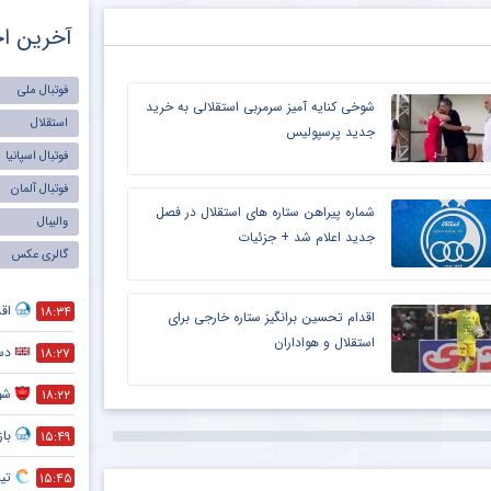
آخرین اخ
فوتبال ملی
شوخی کنایه آمیز سرمربی استقلالی به خرید
استقلال
جدید پرسپولیس
فوتبال اسپانیا
فوتبال آلمان
شماره پیراهن ستاره های استقلال در فصل
والیبال
جدید اعلام شد + جزئیات
گالری عکس
اق
۱۸:۳۴
اقدام تحسین برانگیز ستاره خارجی برای
استقلال و هواداران
دست
۱۸:۲۷
شو
۱۸:۲۲
با
۱۵:۴۹
تی
۱۵:۴۵