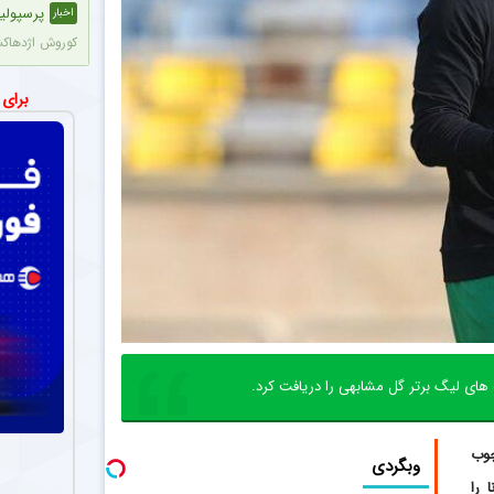
پرسپولی
اخبار
کوروش اژدهاکش پدیده ۱۸ ساله آلومینیوم اراک به پرسپولیس پیوست. مدت 
چرا کاپی
اخبار
برای
روزبه چشمی با 
مذاکرات
اخبار
مدیران پرسپولیس مذاکراتی را با حدود ۵
شماره پیر
اخبار
طبق تصاویری که
ستاره جو
اخبار
مدافع جوان آلو
 های لیگ برتر گل مشابهی را دریافت کرد.
شروع تاز
عکس
احسان پهلوان 
چوب
وبگردی
ک بوتسوانا را