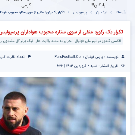
رایگان!!!
گرمی
خانه
لیگ برتر
پرسپولیس
تکرار یک رکورد منفی از سوی ستاره محبوب هواد
تکرار یک رکورد منفی از سوی ستاره محبوب هواداران پرسپولی
الکسی گندوز در تیم ملی فوتبال الجزایر به مانند رقابت‌ های لیگ برتر گل مشابهی را
نویسنده : پارس فوتبال ParsFootball.Com
تعداد نظرات کارب
تاریخ انتشار : شنبه ۲ فروردین ۱۴۰۴ | ۹:۲۶