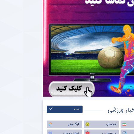
بار ورزشی
همه
فوتسال
لیگ برتر
پرسپولیس
فوتبال جهان