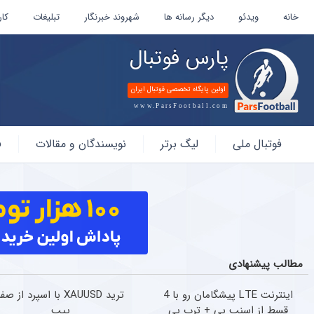
خانه
ویدئو
دیگر رسانه ها
شهروند خبرنگار
تبلیغات
کار
پارس فوتبال
اولین پایگاه تخصصی فوتبال ایران
www.ParsFootball.com
پارس
فوتبال ملی
لیگ برتر
نویسندگان و مقالات
ف
فوتبال
مطالب پیشنهادی
اینترنت LTE پیشگامان رو با 4
ترید XAUUSD با اسپرد از صف
قسط از اسنپ پی + ترب پی
پیپ