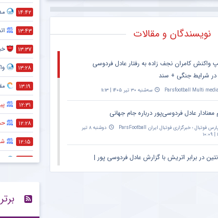
مد
۱۴:۴۲
ات
نویسندگان و مقالات
۱۳:۴۳
خبر
۱۳:۳۷
پ واکنش کامران نجف زاده به رفتار عادل فردوسی
واک
۱۳:۲۸
 در شرایط جنگی + سند
مقص
۱۳:۱۹
Parsfootball Multi medi
سه‌شنبه ۳۰ تیر ۱۴۰۵ | ۱۱:۱۳
پی
۱۲:۳۱
 معنادار عادل فردوسی‌پور درباره جام جهانی
حم
۱۲:۲۸
ارس فوتبال ؛ خبرگزاری فوتبال ایران ParsFootball
دوشنبه ۸ تیر
۱
شر
۱۲:۱۵
نتین در برابر اتریش با گزارش عادل فردوسی پور |
اس
۱۲:۱۰
۲۰:۳۰ – پخش زنده در اپارات اسپرت
تثب
۱۲:۰۵
Parsfootball Multi medi
دوشنبه ۱ تیر ۱۴۰۵ | ۱۴:۳۱
برتر
پا
۱۲:۰۰
ان ویژه مراسم حمید علیدوستی؛ عادل فردوسی‌پور
انص
۱۱:۵۶