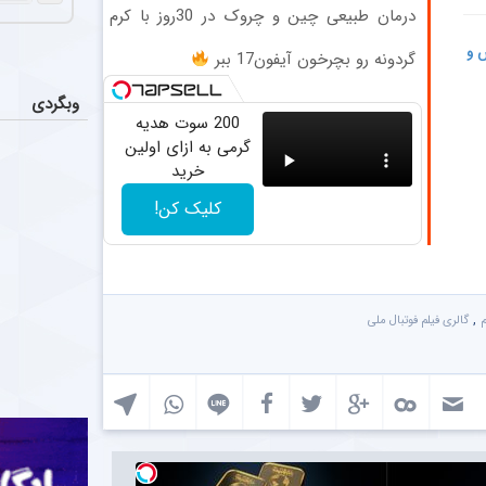
درمان طبیعی چین و چروک در 30روز با کرم
جوانساز آلمانی(45%تخفیف)
س و
گردونه رو بچرخون آیفون17 ببر
00:33
وبگردی
200 سوت هدیه
گرمی به ازای اولین
خرید
00:59
کلیک کن!
,
م
گالری فیلم فوتبال ملی