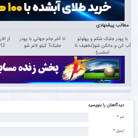
مطالب پیشنهادی
با پودر جلبک شکم و پهلوتو
تا آخر جام جهانی با پودر
از الا
آب کن و مانکن شو(تخفیف تا
جلبک7 کیلو لاغر شو
12کیلو چربی میسوزونی!
امشب)
دیدگاهتان را بنویسید
نام
*
ایمیل
*