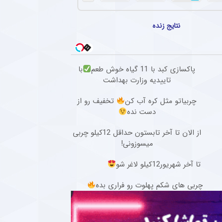
مهدی طارمی با قلعه نویی اختلاف
نتایج زنده
دارد؟ + سند
چهارشنبه ۲۸ آبان ۱۴۰۴ | ۱۵:۰۱
شوخی جالب سردار آزمون با علیرضا
پاکسازی کبد با 11 گیاه خوش طعم
با
بیرانوند + سند
تاییدیه وزارت بهداشت
سه‌شنبه ۲۷ آبان ۱۴۰۴ | ۸:۰۰
چربیاتو مثل کره آب کن
تخفیف رو از
دست نده
از الان تا آخر تابستون حداقل 12کیلو چربی
میسوزونی!
تا آخر شهریور12کیلو لاغر شو
چربی های شکم پهلوت رو فراری بده