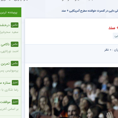
ی دایی در کنسرت خواننده مطرح آمریکایی + سند
پربیننده ترین
درخشش س
عکس
 سند
سعید سحرخیزان
بی
ناکامی
عکس
ران :
۰ نظر
احمد نوراللهی،
تمرین 
عکس
پرسپولیس پس ا
ستاره محب
اخبار
رضا شکاری با 
موافقت ه
اخبار
بر اساس آخرین