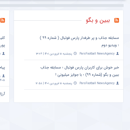
ببین و بگو
مسابقه جذاب و پر طرفدار پارس فوتبال ( شماره ۹۹ )
کلی
؛ ویدیو دوم
پور
ParsFootball NewsAgency
پنجشنبه ۱۸ فروردین ۱۴۰۱ | ۱۳:۲۶
a
خبر خوش برای کاربران پارس فوتبال ؛ مسابقه جذاب
پیام
ببین و بگو (شماره ۹۹) ؛ با جوایز میلیونی !
پ
۴۰۵ | ۱۰:۰۹
ParsFootball NewsAgency
پنجشنبه ۱۸ فروردین ۱۴۰۱ | ۱۲:۵۸
آرژا
امشب ساعت 
a
مهم