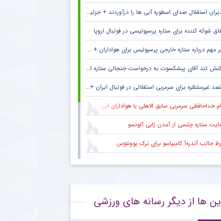
یران استقلال صدای اسطوره آبی ها را درآوردند + جزئیات
فاق شوکه کننده برای ستاره پرسپولیسی در فوتبال اروپا
 مهم درباره ستاره خارجی پرسپولیس برای هواداران + جزئیات
نش تند آقای پیشکسوت به درخواست جنجالی ستاره استقلال + جزئیات
د غیرمنتظره برای سرمربی استقلالی در فوتبال ایران + جزئیات
ام خداحافظی سرمربی سابق الاهلی با هواداران این باشگاه
ایت ستاره چلسی از آمدن ژابی آلونسو
ط جالب آندره‌آ کامبیاسو برای ترک یوونتوس
تفاده مجدد استقلال از سه ستاره مرکزی در بازی دوستانه
یت جایگاه ستاره محبوب استقلال به عنوان گلر شماره یک این تیم برای شروع لیگ
ین ها از دیگر رسانه های ورزشی
یان همکاری رضاییان با استقلال و آغاز مسیر تازه
راف ستاره محبوب هواداران پرسپولیس از انتقال به الطلبه عراق