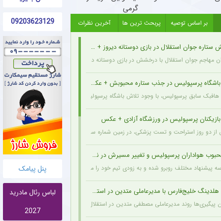
گرمی
09203623129
بر اساس توصیه
پربحث ترین ها
آخرین نظرات
تاره جوان استقلال در بازی دوستانه دیروز + عکس
 مهاجم جوان استقلال با درخشش در بازی دوستانه دیروز، نشان داد آماده است تا در فصل 
 باشگاه پرسپولیس در جذب ستاره محبوبش + عکس
 هافبک سابق پرسپولیس، با وجود تلاش باشگاه پرسپولیس برای بازگشت او، ترجیح داد حداقل ی
بازیکنان پرسپولیس در ورزشگاه آزادی + عکس
ز دو روز استراحت و تست پزشکی، در زمین شماره سه آزادی تمرین کرد.
وب هواداران پرسپولیس و تغییر مسیرش در نقل‌وانتقالات
سه پیشنهاد مختلف روبرو شده و به زودی تیم خود را معرفی خواهد کرد.
پنل پیامک
لدینگ خلیج‌فارس با مدیرعاملی متدین در استقلال
لباس رئال مادرید
 پیگیری‌ها روند مدیرعاملی مصطفی متدین در استقلال به طور کامل طی شده و هلدینگ خلیج‌
2027