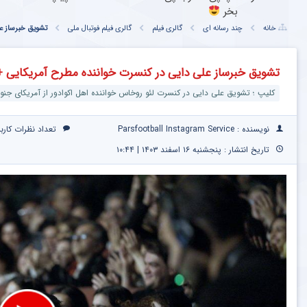
بخر
خانه
چند رسانه ای
گالری فیلم
گالری فیلم فوتبال ملی
تشویق خبرساز عل
تشویق خبرساز علی دایی در کنسرت خواننده مطرح آمریکایی +
کلیپ ؛ تشویق علی دایی در کنسرت لئو روخاس خواننده اهل اکوادور از آمریکای جنو
نویسنده : Parsfootball Instagram Service
تعداد نظرات کارب
تاریخ انتشار : پنجشنبه ۱۶ اسفند ۱۴۰۳ | ۱۰:۴۴