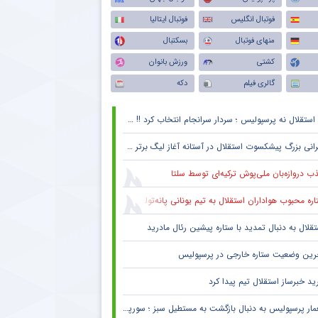
فوتبال انگلیس
فوتبال ایتالیا
منهای فوتبال
بسکتبال
کشتی
ورزش بانوان
گالری فیلم
دکه
استقلال نه پرسپولیس ؛ سردار سرانجام انتخاب کرد !! + جزئیات
انی بزرگ پیشکسوت استقلال در آستانه آغاز لیگ برتر + جزئیات
ب دروازه‌بان ملی‌پوش ترکیه‌ای توسط سلتا
ره محبوب هواداران استقلال به تیم یونانی پانه‌تولیکوس پیوست
تقلال به دنبال تمدید با ستاره پیشین رئال مادرید
رین وضعیت ستاره خارجی در پرسپولیس
ید خبرساز استقلال تیم پیدا کرد
ار پرسپولیس به دنبال بازگشت به مستطیل سبز ؛ سورپرایز بزرگ در راه است ؟ + جزئیات