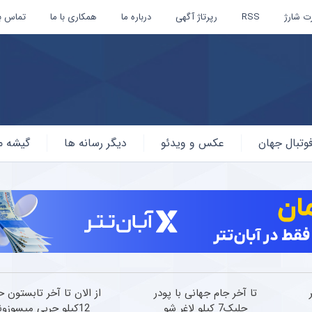
ت شارژ
RSS
رپرتاژ آگهی
درباره ما
همکاری با ما
تماس با
وتبال جهان
عکس و ویدئو
دیگر رسانه ها
گیشه م
ر
تا آخر جام جهانی با پودر
از الان تا آخر تابستون 
جلبک7 کیلو لاغر شو
12کیلو چربی میسوزونی!