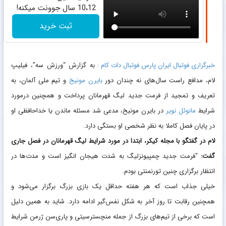
10،12 سال جوونت میکنه!
ثبت خرید
خبرگزاری فوتبال ایران پارس فوتبال دات کام :
به گزارش “ورزش سه”، فیلیپ
لام، مدافع راست سال‌های نه چندان دور
بایرن مونیخ
و تیم ملی آلمان، به
تعریف و تمجید از فرمت جدید لیگ قهرمانان پرداخت و همچنین درمورد
شرایط
مانوئل نویر
در بایرن مونیخ، مدعی شد مسئله ماندن یا خداحافظی او
در پایان فصل کاملا به نظر شخصی او بستگی‌ دارد.
لام در گفتگو با مجله کیکر، ابتدا در مورد شرایط لیگ قهرمانان در فصل جاری
گفت:
“فرمت جدید چمپیونزلیگ به شدت هیجان انگیز است و مدت‌ها در
انتظار برگزاری چنین تورنمنتی بودم.
خیلی جذاب است که هر هفته حداقل یک بازی بزرگ برگزار می‌شود و
همچنین رقابت تا روز آخر به شکل نفس‌گیر ادامه دارد. شاید به همین دلیل
است که برخی از تیم‌های بزرگ از جمله منچسترسیتی و پاری‌سن ژرمن شرایط