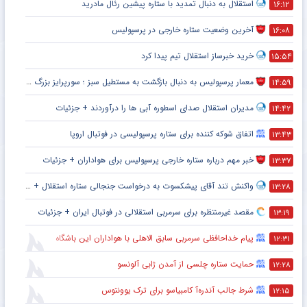
استقلال به دنبال تمدید با ستاره پیشین رئال مادرید
۱۶:۱۲
آخرین وضعیت ستاره خارجی در پرسپولیس
۱۶:۰۸
خرید خبرساز استقلال تیم پیدا کرد
۱۵:۵۴
معمار پرسپولیس به دنبال بازگشت به مستطیل سبز ؛ سورپرایز بزرگ در راه است ؟ + جزئیات
۱۴:۵۹
مدیران استقلال صدای اسطوره آبی ها را درآوردند + جزئیات
۱۴:۴۲
اتفاق شوکه کننده برای ستاره پرسپولیسی در فوتبال اروپا
۱۳:۴۳
خبر مهم درباره ستاره خارجی پرسپولیس برای هواداران + جزئیات
۱۳:۳۷
واکنش تند آقای پیشکسوت به درخواست جنجالی ستاره استقلال + جزئیات
۱۳:۲۸
مقصد غیرمنتظره برای سرمربی استقلالی در فوتبال ایران + جزئیات
۱۳:۱۹
پیام خداحافظی سرمربی سابق الاهلی با هواداران این باشگاه
۱۲:۳۱
حمایت ستاره چلسی از آمدن ژابی آلونسو
۱۲:۲۸
شرط جالب آندره‌آ کامبیاسو برای ترک یوونتوس
۱۲:۱۵