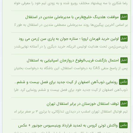
رضا شکاری با سه پیشنهاد مختلف روبرو شده و به زودی تیم خود را معرفی خواهد کرد.
موافقت هلدینگ خلیج‌فارس با مدیرعاملی متدین در استقلال
اخبار
بر اساس آخرین پیگیری‌ها روند مدیرعاملی مصطفی متدین در استقلال به طور کامل طی شد
اولین خرید قهرمان اروپا ؛ ستاره جوان به پاری سن ژرمن می رود
اخبار
پاری‌سن‌ژرمنِ تحت هدایت لوئیس انریکه، خرید دیگری را در آستانه نهایی‌شدن دارد.
احتمال بازگشت قریب‌الوقوع دروازه‌بان اسپانیایی به استقلال
اخبار
پس از پاسخ منفی CAS به درخواست استقلال، این باشگاه به درخواست بختیاری‌زاده قصد دارد قرارداد آنتونیو آدان، دروازه‌بان اسپانیایی فصل گذشته، را تمدید کند.
رونمایی ذوب‌آهن اصفهان از کیت جدید برای فصل بیست و ششم + عکس
عکس
ذوب‌آهن اصفهان از کیت جدید خود برای فصل بیست و ششم رونمایی کرد. طراحی پیراهن با
توقف استقلال خوزستان در برابر استقلال تهران
اخبار
تیم فوتبال استقلال تهران امشب در دیداری تدارکاتی، با برتری ۳ بر صفر برابر استقلال خوزستان، با دبل سعید سحرخیزان و گل یاسر آسانی پیروز شد.
واکنش تونی کروس به تمدید قرارداد وینیسیوس جونیور + عکس
عکس