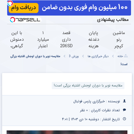
مطالب پیشنهادی
ماشین
پایان
قصد
۱
با این
رنو
دغدغه
داری
میلیارد
دمنوش
کپچر
هزینه
206SD
اعتبار
گیاهی،
خودتو
های
تو
خرید
دیگه
خانه
دیگر خبرگزاری ها
ورزش 3
مقایسه نویر با دوران اوجش اشتباه بزرگی
راحت
دندان
بفروشی؟
طلا |
نگران
است!
و
پزشکی
با
بدون
کبد
سریع
با پک
خودرو45
ضامن
چرب
بفروش
سفید
سریع و
و چک
نباش!
کننده
امن
مقایسه نویر با دوران اوجش اشتباه بزرگی است!
خانگی
بفروش
نویسنده : خبرگزاری پارس فوتبال
تعداد نظرات کاربران :
۰ نظر
تاریخ انتشار : دوشنبه ۱۰ دی ۱۴۰۳ | ۴:۰۱