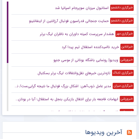
استانبول میزبان سوپرجام اسپانیا شد
خبرگزاری دانشجو
حمایت جنجالی فدراسیون فوتبال آرژانتین از اینفانتینو
خبرگزاری دانشجو
هشدار سرپرست ‌کمیته داوران به ناظران لیگ برتر
خبرگزاری مهر
خرید ناامیدکننده استقلال تیم پیدا کرد
خبرانلاین
ویدیو| رونمایی باشگاه یونانی از موسی جنپو
خبرورزشی
تازه‌ترین خبرهای نقل‌وانتقالات لیگ برتر بسکتبال
خبرگزاری تابناک
مدیر عامل ذوب‌آهن: اشکال بزرگ فوتبال ما نتیجه گرایی‌ست/ نتیجه‌گرایی قدرت ریسک مدیران و مربیان را پایین می‌آورد
خبرگزاری میزان
ابهامات فاجعه بار برای انتقال بازیکن بنجل به استقلال؛ آیا در یونان هم به موسی جنپو یک میلیون دلار پیش پرداخت دادند؟!
خبرورزشی
فاجعه بزرگ‌تر برای استقلال با شکایت یک خارجی
خبرورزشی
اشکال بزرگ فوتبال ما نتیجه‌گرایی است
مشرق نیوز
آخرین ویدیوها
بازیکن سابق استقلال راهی لیگ یونان شد
خبرگزاری دانشجو