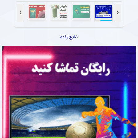
›
‹
نتایج زنده