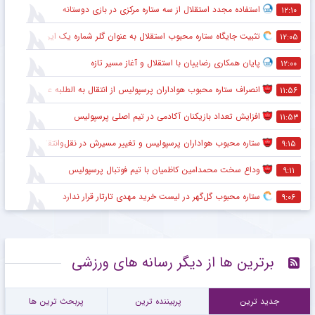
استفاده مجدد استقلال از سه ستاره مرکزی در بازی دوستانه
۱۲:۱۰
تثبیت جایگاه ستاره محبوب استقلال به عنوان گلر شماره یک این تیم برای شروع لیگ
۱۲:۰۵
پایان همکاری رضاییان با استقلال و آغاز مسیر تازه
۱۲:۰۰
انصراف ستاره محبوب هواداران پرسپولیس از انتقال به الطلبه عراق
۱۱:۵۶
افزایش تعداد بازیکنان آکادمی در تیم اصلی پرسپولیس
۱۱:۵۳
ستاره محبوب هواداران پرسپولیس و تغییر مسیرش در نقل‌وانتقالات
۹:۱۵
وداع سخت محمدامین کاظمیان با تیم فوتبال پرسپولیس
۹:۱۱
ستاره محبوب گل‌گهر در لیست خرید مهدی تارتار قرار ندارد
۹:۰۶
برترین ها از دیگر رسانه های ورزشی
جدید ترین
پربیننده ترین
پربحث ترین ها