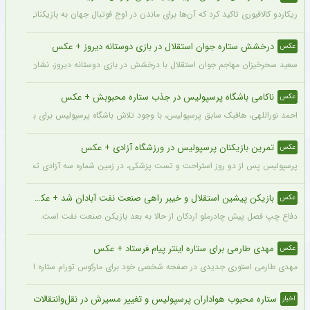
ریکاردو کالافیوری تاکید کرد که آن‌ها برای ماندن در اوج فوتبال جهان به بازیکنانی در سطح و
درخشش ستاره جوان استقلال در بازی دوستانه دیروز + عکس
عکس
سعید سحرخیزان مهاجم جوان استقلال با درخشش در بازی دوستانه دیروز، نشان داد آماد
ناکامی باشگاه پرسپولیس در جذب ستاره محبوبش + عکس
عکس
احمد نوراللهی، هافبک سابق پرسپولیس، با وجود تلاش باشگاه پرسپولیس برای بازگشت او، 
تمرین بازیکنان پرسپولیس در ورزشگاه آزادی + عکس
عکس
پرسپولیس پس از دو روز استراحت و تست پزشکی، در زمین شماره سه آزادی تمرین کرد.
بازیکن پیشین استقلال و خیبر راهی صنعت نفت آبادان شد + عکس
عکس
دفاع چپ فصل پیش چادرملو اردکان از حالا به بعد بازیکن صنعت نفت است.
مهدی طارمی برای ستاره اینتر پیام فرستاد + عکس
عکس
مهدی طارمی استوری جدیدی در صفحه شخصی خود برای مارکوس تورام ستاره اینتر منتشر 
ستاره محبوب هواداران پرسپولیس و تغییر مسیرش در نقل‌وانتقالات
اخبار