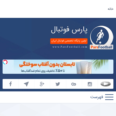
خانه
پارس فوتبال
اولین پایگاه تخصصی فوتبال ایران
www.ParsFootball.com
پارس
فوتبال