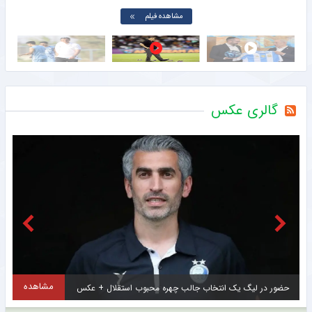
مشاهده فیلم
گالری عکس
مشاهده
عجیب اما واقعی؛ دیس‌بک محمدرضا گلزار به کریس رونالدو + عکس
ت