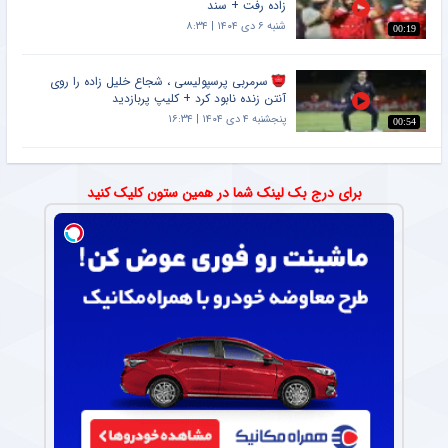
زاده رفت + سند
شنبه ۶ دی ۱۴۰۴ | ۸:۳۴
00:19
سرمربی پرسپولیسی ، شجاع خلیل زاده را روی
آنتن زنده نابود کرد + کلیپ پربازدید
پنجشنبه ۴ دی ۱۴۰۴ | ۱۶:۳۴
00:54
برای درج بک لینک شما در همین ستون کلیک کنید