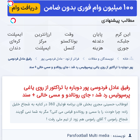
مطالب پیشنهادی
این کرم
پایان
وقت
ارزانترین
ایمپلنت
جلبک،
دغدغه
بوتاکستو
مرکز
کره‌ای
جوری
هزینه
کنسل
ایمپلنت
دندان
چروکاتو
های
کن!(ضد
در ایران
فقط
خانه
نویسندگان و مقالات
فراتر از نود - عادل فردوسی پور
رفیق عادل فردوسی
صاف
دندان
چروک
با
6/000/۰۰۰
میکنه
پزشکی
طبیعی/
بهترین
پور دوباره با تراکتور از روی یاغی پرسپولیس رد شد ؛ جای رونالدو و مسی خالی + سند
تومان به
که انگار
با پک
بدون
کیفیت و
مدت
بوتاکس
سفید
عوارض)
قیمت
محدود
رفیق عادل فردوسی پور دوباره با تراکتور از روی یاغی
کردی!
کننده
پرسپولیس رد شد ؛ جای رونالدو و مسی خالی + سند
(تخفیف
خانگی
ویژه)
ابوطالب حسینی مجری بخش فان برنامه فوتبال 360 در کنایه به شجاع خلیل
زاده: چرا خودت را با مسی و رونالدو قیاس می کنی؟ مگر به شما نمی گویند
شجاع راموس ؟ آقای راموس هم زود از تیم ملی رفت !
نویسنده : Parsfootball Multi media