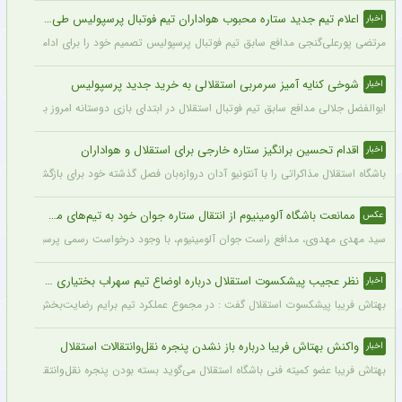
اعلام تیم جدید ستاره محبوب هواداران تیم فوتبال پرسپولیس طی ۴۸ ساعت آینده
اخبار
مرتضی پورعلی‌گنجی مدافع سابق تیم فوتبال پرسپولیس تصمیم خود را برای ادامه فوتبال د
شوخی کنایه آمیز سرمربی استقلالی به خرید جدید پرسپولیس
اخبار
ابوالفضل جلالی مدافع سابق تیم فوتبال استقلال در ابتدای بازی دوستانه امروز با آلومینی
اقدام تحسین برانگیز ستاره خارجی برای استقلال و هواداران
اخبار
باشگاه استقلال مذاکراتی را با آنتونیو آدان دروازه‌بان فصل گذشته خود برای بازگشت یه این
ممانعت باشگاه آلومینیوم از انتقال ستاره جوان خود به تیم‌های مدعی + عکس
عکس
سید مهدی مهدوی، مدافع راست جوان آلومینیوم، با وجود درخواست رسمی پرسپولیس، سپاهان 
نظر عجیب پیشکسوت استقلال درباره اوضاع تیم سهراب بختیاری زاده + جزئیات
اخبار
بهتاش فریبا پیشکسوت استقلال گفت : در مجموع عملکرد تیم برایم رضایت‌بخش بود. بازیک
واکنش بهتاش فریبا درباره باز نشدن پنجره نقل‌وانتقالات استقلال
اخبار
بهتاش فریبا عضو کمیته فنی باشگاه استقلال می‌گوید بسته بودن پنجره نقل‌وانتقالاتی ا