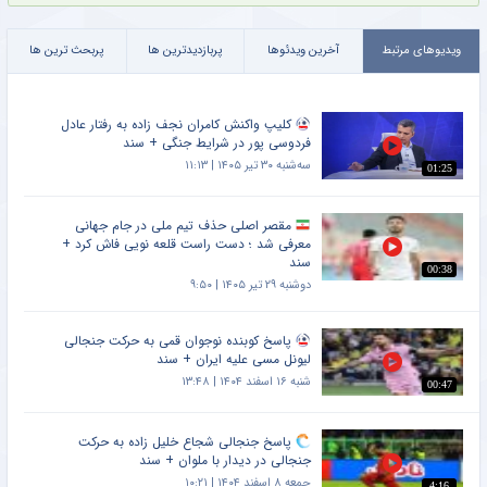
ویدیوهای مرتبط
آخرین ویدئوها
پربازدیدترین ها
پربحث ترین ها
کلیپ واکنش کامران نجف زاده به رفتار عادل
فردوسی پور در شرایط جنگی + سند
سه‌شنبه ۳۰ تیر ۱۴۰۵ | ۱۱:۱۳
01:25
مقصر اصلی حذف تیم ملی در جام جهانی
معرفی شد ؛ دست راست قلعه نویی فاش کرد +
سند
00:38
دوشنبه ۲۹ تیر ۱۴۰۵ | ۹:۵۰
پاسخ کوبنده نوجوان قمی به حرکت جنجالی
لیونل مسی علیه ایران + سند
شنبه ۱۶ اسفند ۱۴۰۴ | ۱۳:۴۸
00:47
پاسخ جنجالی شجاع خلیل زاده به حرکت
جنجالی در دیدار با ملوان + سند
جمعه ۸ اسفند ۱۴۰۴ | ۱۰:۲۱
4:16