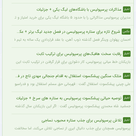
مذاکرات پرسپولیس با باشگاه‌های لیگ یکی + جزئیات
اخبار
مدیران پرسپولیس مذاکراتی را با حدود ۵ باشگاه لیگ یکی برای خرید امتیاز و تشکیل تیم «ب» آغاز کرده‌اند.
شروع تازه برای ستاره پرسپولیسی در فصل جدید لیگ برتر + عکس
عکس
احسان پهلوان وینگر فصل گذشته ذوب آهن، با عقد قراردادی یک ساله به تیم فجر شهید
رقابت سخت هافبک‌های پرسپولیس برای ترکیب ثابت
اخبار
بازیکنان خط میانی پرسپولیس، کار دشواری برای قرار گرفتن در ترکیب ثابت این تیم خواه
متلک سنگین پیشکسوت استقلال به اقدام جنجالی مهدی تاج در فدراسیون فوتبال
اخبار
علی چینی پیشکسوت استقلال گفت : قهرمانی حق مسلم استقلال بود و فدراسیون باید آن را اع
توصیه حیاتی پیشکسوت پرسپولیس به ستاره های سرخ + جزئیات
اخبار
جمشید شاه محمدی پیشکسوت پرسپولیس گفت : اگر این بازیکنان سال گذشته و سال‌های قبل 
تلاش پرسپولیس برای جذب ستاره محبوب نساجی
اخبار
پرسپولیس همچنان برای جذب دانیال ایری از نساجی تلاش می‌کند، اما مخالفت نساجی 