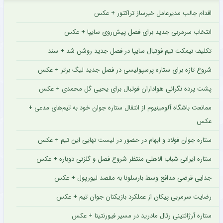
اقدام جالب مدیرعامل خبرساز تراکتور + عکس
انتخاب سرمربی جدید برای فصل پیش‌روی سایپا + عکس
تکلیف نیمکت تیم فوتبال سایپا در فصل جدید روشن شد + سند
شروع تازه برای ستاره پرسپولیسی در فصل جدید لیگ برتر + عکس
پشت پرده نگرانی هواداران فوتبال برای یحیی گل محمدی + عکس
ممانعت باشگاه آلومینیوم از انتقال ستاره جوان خود به تیم‌های مدعی +
عکس
ستاره جوان فولاد و ابهام در حضور در لیست نهایی این تیم + عکس
ستاره ایرانی شباب الاهلی منتظر شروع فصل و گلزنی دوباره + عکس
جدایی قرضی مدافع وسط بارسلونا به مقصد لیورپول + عکس
رضایت سرمربی پیکان از عملکرد بازیکنان جوان تیم + عکس
ستاره آرژانتینی رئال مادرید در مسیر فیورنتینا + عکس