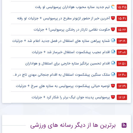
تیم جدید ستاره محبوب هواداران پرسپولیس لو رفت
۱۵:۴۵
آخرین خبر از حضور لژیونر مطرح در پرسپولیس + جزئیات لو رفته
۱۵:۴۱
حکومت نظامی تارتار در رختکن پرسپولیس! + جزئیات
۱۵:۲۲
شماره پیراهن ستاره های استقلال در فصل جدید اعلام شد + جزئیات
۱۳:۱۹
اقدام عجیب پیشکسوت استقلال خبرساز شد + جزئیات
۱۳:۰۸
اقدام تحسین برانگیز ستاره خارجی برای استقلال و هواداران
۱۲:۵۱
متلک سنگین پیشکسوت استقلال به اقدام جنجالی مهدی تاج در فدراسیون فوتبال
۱۲:۴۰
توصیه حیاتی پیشکسوت پرسپولیس به ستاره های سرخ + جزئیات
۱۲:۲۹
پرسپولیس پدیده جوان لیگ برتر را شکار کرد + جزئیات
۱۲:۱۶
برترین ها از دیگر رسانه های ورزشی