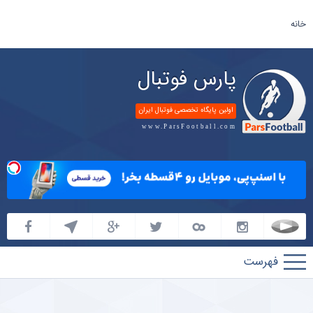
خانه
پارس فوتبال
اولین پایگاه تخصصی فوتبال ایران
www.ParsFootball.com
پارس
فوتبال