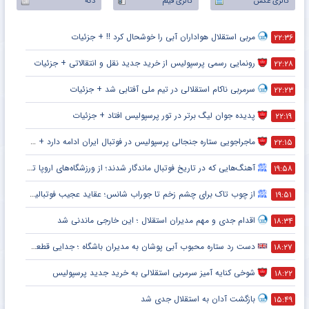
گالری عکس
گالری فیلم
دکه
مربی استقلال هواداران آبی را خوشحال کرد !! + جزئیات
۲۲:۳۶
رونمایی رسمی پرسپولیس از خرید جدید نقل و انتقالاتی + جزئیات
۲۲:۲۸
سرمربی ناکام استقلالی در تیم ملی آفتابی شد + جزئیات
۲۲:۲۳
پدیده جوان لیگ برتر در تور پرسپولیس افتاد + جزئیات
۲۲:۱۹
ماجراجویی ستاره جنجالی پرسپولیس در فوتبال ایران ادامه دارد + جزئیات
۲۲:۱۵
آهنگ‌هایی که در تاریخ فوتبال ماندگار شدند؛ از ورزشگاه‌های اروپا تا جام جهانی
۱۹:۵۸
از چوب تاک برای چشم زخم تا جوراب شانس؛ عقاید عجیب فوتبالیست‌ها!
۱۹:۵۱
اقدام جدی و مهم مدیران استقلال ؛ این خارجی ماندنی شد
۱۸:۳۴
دست رد ستاره محبوب آبی پوشان به مدیران باشگاه ؛ جدایی قطعی است !
۱۸:۲۷
شوخی کنایه آمیز سرمربی استقلالی به خرید جدید پرسپولیس
۱۸:۲۲
بازگشت آدان به استقلال جدی شد
۱۵:۴۹