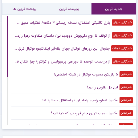
جدید ترین
پربیننده ترین
پربحث ترین ها
پازل تاکتیکی استقلال؛ نسخه ریسکی ۳ دفاعه/ تفکرات عمیق سهراب با اسکواد کم‌عمق
خبرگزاری میزان
از توقف تا اوجِ ملی‌پوش دوومیدانی/ داستان متفاوت زهرا زارعی در آستانه ناگویا
خبرگزاری میزان
جنجال این روزهای فوتبال جهان یقه‌گیر اینفانتینو؛ فوتبال غرق در اقتصاد
خبرگزاری تابناک
از بن‌بست الوحده تا دوراهی پرسپولیس و تراکتور/ چرا انتقال قربانی در هاله‌ای از ابهام است؟
خبرگزاری میزان
۵ بازیکن محبوب فوتبال در شبکه اجتماعی!
خبرانلاین
لیل دل طارمی را برد!
خبرانلاین
عکس| شماره رامین رضاییان در استقلال مصادره شد!
خبرانلاین
عکس| عجیب ترین جام قهرمانی که دیده‌اید!
خبرانلاین
ورزشگاه آزادی یک سال دیگر هم نمی‌رسد؛ بچه‌ها متشکریم/ روزنامه خبرورزشی یکشنبه را ببینید
خبرورزشی