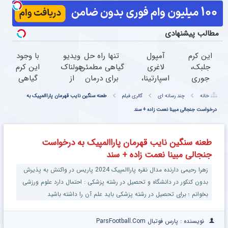
مطالب پیشنهادی
این کرم
آمپول
تنها راه حل
ویدیو
با وجود
جلبک،
لاغری
گیاهی مطمئن
هولناک
این کرم
جوری
اسپارتینا،
برای درمان
از
گیاهی
چروکاتو
ا میلیون
کبدچرب(تخفیف
جوان
دیگه
خانه
چند رسانه ای
گالری فیلم
طعنه سنگین نایب قهرمان پاراالمپیک به
صاف
تومان
تا امشب)
کارتن
دور
میکنه
ارزان‌تر از
درخواست جنجالی مبینا نعمت زاده + سند
خوابی
بوتاکس
که انگار
همه‌جا!
که
خط
بوتاکس
میلیاردر
قرمز
طعنه سنگین نایب قهرمان پاراالمپیک به درخواست
کردی!
شد.
بکش!
جنجالی مبینا نعمت زاده + سند
(تخفیف
آموزش
ویژه)
رایگان
زهرا رحیمی دارنده مدال نقره پاراالمپیک 2024 پاریس در واکنش به پذیرش
بدون کنکور در دانشگاه و تحصیل در رشته پزشکی : احتمال دارد علوم ورزشی
بخوانم ؛ برای تحصیل در رشته پزشکی باید علم آن را داشته باشید
نویسنده : پارس فوتبال ParsFootball.Com