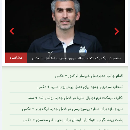
مشاهده
عجیب اما واقعی؛ دیس‌بک محمدرضا گلزار به کریس رونالدو + عکس
ت
اقدام جالب مدیرعامل خبرساز تراکتور + عکس
انتخاب سرمربی جدید برای فصل پیش‌روی سایپا + عکس
تکلیف نیمکت تیم فوتبال سایپا در فصل جدید روشن شد + سند
شروع تازه برای ستاره پرسپولیسی در فصل جدید لیگ برتر + عکس
پشت پرده نگرانی هواداران فوتبال برای یحیی گل محمدی + عکس