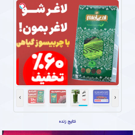
›
‹
نتایج زنده