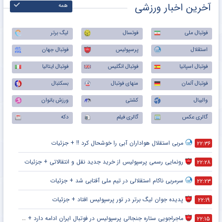
آخرین اخبار ورزشی
همه
فوتبال ملی
فوتسال
لیگ برتر
استقلال
پرسپولیس
فوتبال جهان
فوتبال اسپانیا
فوتبال انگلیس
فوتبال ایتالیا
فوتبال آلمان
منهای فوتبال
بسکتبال
والیبال
کشتی
ورزش بانوان
گالری عکس
گالری فیلم
دکه
مربی استقلال هواداران آبی را خوشحال کرد !! + جزئیات
۲۲:۳۶
رونمایی رسمی پرسپولیس از خرید جدید نقل و انتقالاتی + جزئیات
۲۲:۲۸
سرمربی ناکام استقلالی در تیم ملی آفتابی شد + جزئیات
۲۲:۲۳
پدیده جوان لیگ برتر در تور پرسپولیس افتاد + جزئیات
۲۲:۱۹
ماجراجویی ستاره جنجالی پرسپولیس در فوتبال ایران ادامه دارد + جزئیات
۲۲:۱۵