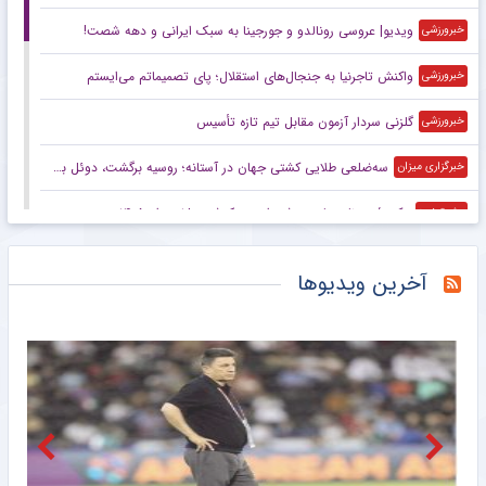
ویدیو| عروسی رونالدو و جورجینا به سبک ایرانی و دهه شصت!
خبرورزشی
واکنش تاجرنیا به جنجال‌های استقلال؛ پای تصمیماتم می‌ایستم
خبرورزشی
گلزنی سردار آزمون مقابل تیم تازه تأسیس
خبرورزشی
سه‌ضلعی طلایی کشتی جهان در آستانه؛ روسیه برگشت، دوئل بزرگ ایران و آمریکا
خبرگزاری میزان
عکس/ روزنامه‌های ورزشی امروز یک‌شنبه ۱۸ مرداد ۱۴۰۵
مشرق نیوز
دیوار طارمی جلوی عربستان
مشرق نیوز
آخرین ویدیوها
دلیل جدایی رامین رضاییان از استقلال چه بود؟/ سه جام سخت پیش روی آبی‌ها
خبرگزاری مهر
واکنش تند فیفا به تلاش‌ها برای برکناری اینفانتینو
خبرگزاری مهر
تیم ملی زنان در انتظار فیفادی؛ دو بازی تدارکاتی و یک سؤال درباره نیمکت
خبرگزاری مهر
پرسپولیس و نخستین چالش حقوقی برای «سرمربی» پیش از آغاز لیگ برتر
خبرگزاری مهر
خبرورزشی