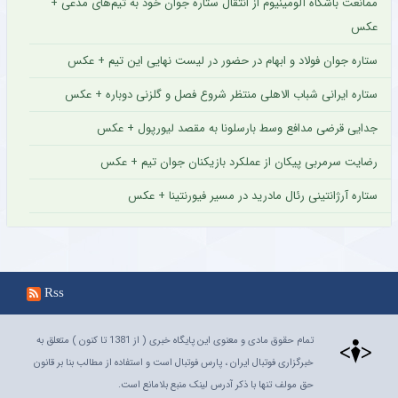
ممانعت باشگاه آلومینیوم از انتقال ستاره جوان خود به تیم‌های مدعی +
عکس
ستاره جوان فولاد و ابهام در حضور در لیست نهایی این تیم + عکس
ستاره ایرانی شباب الاهلی منتظر شروع فصل و گلزنی دوباره + عکس
جدایی قرضی مدافع وسط بارسلونا به مقصد لیورپول + عکس
رضایت سرمربی پیکان از عملکرد بازیکنان جوان تیم + عکس
ستاره آرژانتینی رئال مادرید در مسیر فیورنتینا + عکس
Rss
تمام حقوق مادی و معنوی این پایگاه خبری ( از 1381 تا کنون ) متعلق به
خبرگزاری فوتبال ایران ، پارس فوتبال است و استفاده از مطالب بنا بر قانون
حق مولف تنها با ذکر آدرس لینک منبع بلامانع است.