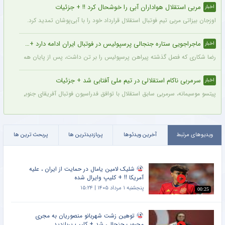
مربی استقلال هواداران آبی را خوشحال کرد !! + جزئیات
اخبار
اوزجان بیزاتی مربی تیم فوتبال استقلال قرارداد خود را با آبی‌پوشان تمدید کرد.
ماجراجویی ستاره جنجالی پرسپولیس در فوتبال ایران ادامه دارد + جزئیات
اخبار
رضا شکاری که فصل گذشته پیراهن پرسپولیس را بر تن داشت، پس از پایان همکاری با این
سرمربی ناکام استقلالی در تیم ملی آفتابی شد + جزئیات
اخبار
پیتسو موسیمانه، سرمربی سابق استقلال با توافق فدراسیون فوتبال آفریقای جنوبی به‌عنو
ویدیوهای مرتبط
آخرین ویدئوها
پربازدیدترین ها
پربحث ترین ها
شلیک لامین یامال در حمایت از ایران ، علیه
آمریکا !! + کلیپ وایرال شده
پنجشنبه ۱ مرداد ۱۴۰۵ | ۱۵:۲۴
00:25
توهین زشت شهربانو منصوریان به مجری
محبوب جنجالی شد + کلیپ پربازدید