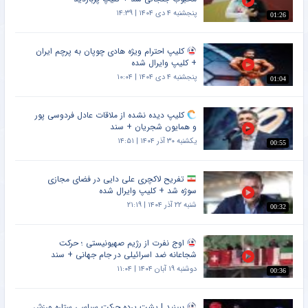
پنجشنبه ۴ دی ۱۴۰۴ | ۱۴:۳۹
01:26
کلیپ احترام ویژه هادی چوپان به پرچم ایران
+ کلیپ وایرال شده
پنجشنبه ۴ دی ۱۴۰۴ | ۱۰:۰۴
01:04
کلیپ دیده نشده از ملاقات عادل فردوسی پور
و همایون شجریان + سند
یکشنبه ۳۰ آذر ۱۴۰۴ | ۱۴:۵۱
00:55
تفریح لاکچری علی دایی در فضای مجازی
سوژه شد + کلیپ وایرال شده
شنبه ۲۲ آذر ۱۴۰۴ | ۲۱:۱۹
00:32
اوج نفرت از رژیم صهیونیستی ؛ حرکت
شجاعانه ضد اسرائیلی در جام جهانی + سند
دوشنبه ۱۹ آبان ۱۴۰۴ | ۱۱:۰۴
00:36
ببینید | پشت پرده حرکت سیاسی ستاره ورزش