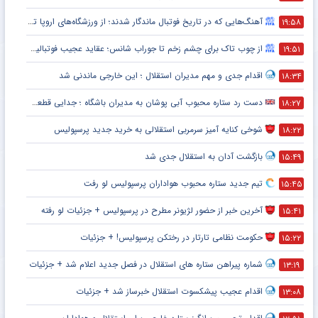
آهنگ‌هایی که در تاریخ فوتبال ماندگار شدند؛ از ورزشگاه‌های اروپا تا جام جهانی
۱۹:۵۸
از چوب تاک برای چشم زخم تا جوراب شانس؛ عقاید عجیب فوتبالیست‌ها!
۱۹:۵۱
اقدام جدی و مهم مدیران استقلال ؛ این خارجی ماندنی شد
۱۸:۳۴
دست رد ستاره محبوب آبی پوشان به مدیران باشگاه ؛ جدایی قطعی است !
۱۸:۲۷
شوخی کنایه آمیز سرمربی استقلالی به خرید جدید پرسپولیس
۱۸:۲۲
بازگشت آدان به استقلال جدی شد
۱۵:۴۹
تیم جدید ستاره محبوب هواداران پرسپولیس لو رفت
۱۵:۴۵
آخرین خبر از حضور لژیونر مطرح در پرسپولیس + جزئیات لو رفته
۱۵:۴۱
حکومت نظامی تارتار در رختکن پرسپولیس! + جزئیات
۱۵:۲۲
شماره پیراهن ستاره های استقلال در فصل جدید اعلام شد + جزئیات
۱۳:۱۹
اقدام عجیب پیشکسوت استقلال خبرساز شد + جزئیات
۱۳:۰۸