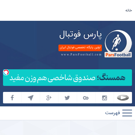
خانه
پارس فوتبال
اولین پایگاه تخصصی فوتبال ایران
www.ParsFootball.com
پارس
فوتبال