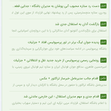
دست رد ستاره محبوب آبی پوشان به مدیران باشگاه ؛ جدایی قطعی است !
اخبار
رودری، ستاره منچسترسیتی، پس از رد پیشنهاد نهایی قرارداد از سوی این غول لیگ برتری،
بازگشت آدان به استقلال جدی شد
اخبار
استقلال برای بازگرداندن آنتونیو آدان مذاکراتی را با این دروازه‌بان اسپانیایی انجام داده و قرار است مذاکرات اوایل هفته نهایی شود. آدان
پدیده جوان لیگ برتر در تور پرسپولیس افتاد + جزئیات
اخبار
باشگاه پرسپولیس در ادامه سیاست‌های خود برای جوان‌گرایی و سرمایه‌گذاری روی استعدادهای آینده فوتبال ایران، ک
رونمایی رسمی پرسپولیس از خرید جدید نقل و انتقالاتی + جزئیات
اخبار
امیرحسین طاهری، مدافع جوان فوتبال ایران و ستاره تیم فوتبال نیروی زمینی، با قرارداد
اقدام جالب مدیرعامل خبرساز تراکتور + عکس
عکس
مدیرعامل باشگاه تراکتور با حضور در محل باشگاه با کارکنان دیدار کرد و سپس از کمپ تمری
اقدام جدی و مهم مدیران استقلال ؛ این خارجی ماندنی شد
اخبار
با اعلام باشگاه استقلال، قرارداد مربی ترکیه ای این تیم و دستیار سهراب بختیاری زاده تمد