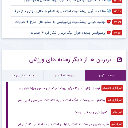
اقدام تحسین برانگیز ستاره خارجی برای استقلال و هواداران
۱۲:۵۱
متلک سنگین پیشکسوت استقلال به اقدام جنجالی مهدی تاج در فدراسیون فوتبال
۱۲:۴۰
توصیه حیاتی پیشکسوت پرسپولیس به ستاره های سرخ + جزئیات
۱۲:۲۹
پرسپولیس پدیده جوان لیگ برتر را شکار کرد + جزئیات
۱۲:۱۶
برترین ها از دیگر رسانه های ورزشی
جدید ترین
پربیننده ترین
پربحث ترین ها
فوتبال زنان آمریکا درگیر پرونده جنجالی حضور ورزشکاران تراجنسیتی
خبرگزاری دانشجو
واکنش سرپرست باشگاه استقلال به انتقادات؛ هیاهوی امروز هم می‌گذرد!
خبرگزاری مهر
عکس| تیم پپ فرو ریخت
خبرانلاین
شاید رامین دوست نداشت با لباس استقلال خداحافظی کند/ توقع چندانی از این استقلال نداریم/ این پنجره بسته حاصل شوک‌های مدیریتی است
خبرورزشی