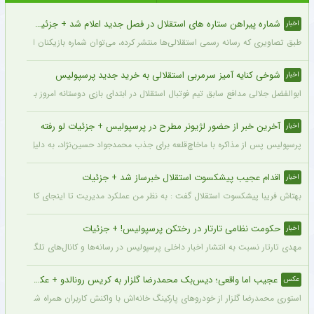
شماره پیراهن ستاره های استقلال در فصل جدید اعلام شد + جزئیات
اخبار
طبق تصاویری که رسانه رسمی استقلالی‌ها منتشر کرده، می‌توان شماره بازیکنان این تیم ر
شوخی کنایه آمیز سرمربی استقلالی به خرید جدید پرسپولیس
اخبار
ابوالفضل جلالی مدافع سابق تیم فوتبال استقلال در ابتدای بازی دوستانه امروز با آلومینی
آخرین خبر از حضور لژیونر مطرح در پرسپولیس + جزئیات لو رفته
اخبار
پرسپولیس پس از مذاکره با ماخاچ‌قلعه برای جذب محمدجواد حسین‌نژاد، به دلیل رقم رضای
اقدام عجیب پیشکسوت استقلال خبرساز شد + جزئیات
اخبار
بهتاش فریبا پیشکسوت استقلال گفت : به نظر من عملکرد مدیریت تا اینجای کار قابل قبول 
حکومت نظامی تارتار در رختکن پرسپولیس! + جزئیات
اخبار
مهدی تارتار نسبت به انتشار اخبار داخلی پرسپولیس در رسانه‌ها و کانال‌های تلگرامی عصبا
عجیب اما واقعی؛ دیس‌بک محمدرضا گلزار به کریس رونالدو + عکس
عکس
استوری محمدرضا گلزار از خودروهای پارکینگ خانه‌اش با واکنش کاربران همراه شده و برخی 