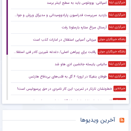
اسپالتی: یوونتوس باید به سطح اینتر برسد
خبرگزاری ایلنا
بازدید سرپرست فدراسیون پارادوومیدانی و مدیرکل ورزش و جوانان استان همدان از دومین اردوی آماده‌سازی تیم ملی آقایان در همدان
خبرگزاری ایلنا
آرسنال سراغ ستاره بارسلونا رفت
خبرگزاری ایلنا
میزبانی آسیایی استقلال در امارات کذب است
باشگاه خبرنگاران جوان
رقابت برای پیراهن اصلی/ دغدغه شیرین کادر فنی استقلال در آستانه آغاز لیگ
باشگاه خبرنگاران جوان
ماتیاس یایسله جانشین ادی هاو شد
خبرگزاری ایلنا
طوفان بنفیکا در اروپا؛ ۶ گل به قلب‌های بی‌دفاع هارتس
خبرگزاری ایلنا
خط‌ونشان تارتار در تمرین؛ این کار نامردی در حق پرسپولیس است!
خبرانلاین
کادوی تولد استقلال با طعم لالیگا/ درخواست سهراب برای پست حساس!
خبرورزشی
خبرورزشی‌گردی| علی دایی: برخلاف بعضی‌ها بن شهروند به بوقچی‌ها نمی‌دهم/ چرا برنمی‌گردید به همان آموزش‌وپرورش؟!
خبرورزشی
آخرین ویدیوها
تصمیم قطعی طارمی برای جدایی از المپیاکوس
خبرانلاین