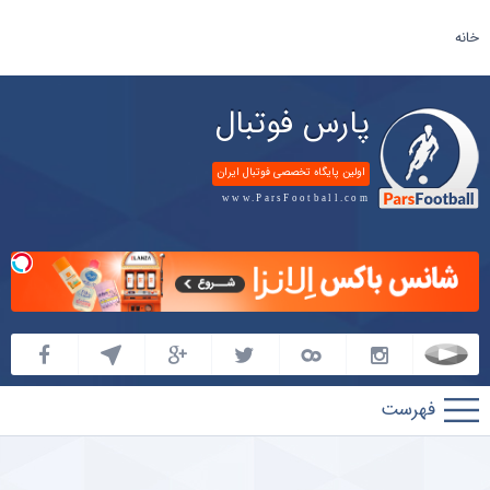
خانه
پارس فوتبال
اولین پایگاه تخصصی فوتبال ایران
www.ParsFootball.com
پارس
فوتبال