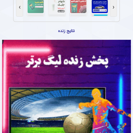
›
‹
نتایج زنده