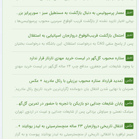
معمار پرسپولیس به دنبال بازگشت به مستطیل سبز ؛ سورپرایز بزرگ در راه است ؟ + جزئیات
اخبار
برخی اخبار تایید نشده از بازگشت قریب الوقوع سرمربی محبوب پرسپولیسی‌ها به دنیای فو
احتمال بازگشت قریب‌الوقوع دروازه‌بان اسپانیایی به استقلال
اخبار
پس از پاسخ منفی CAS به درخواست استقلال، این باشگاه به درخواست بختیاری‌زاده قصد دارد قرارداد آنتونیو آدان، دروازه‌بان اسپانیایی فصل گذشته، را تمدید کند.
ستاره محبوب گل‌گهر در لیست خرید مهدی تارتار قرار ندارد
اخبار
با وجود شایعات، امیر جعفری، مدافع چپ ۲۴ ساله گل‌گهر، در لیست خرید مهدی تارتار قرار ندارد.
تمدید قرارداد ستاره محبوب برزیلی با رئال مادرید + عکس
عکس
همزمان با نهایی شدن انتقال یان دیومانده (گران‌ترین خرید تاریخ رئال مادرید)، تمدید قرارداد وینیسیو
پایان شایعات جدایی دو بازیکن با تجربه با حضور در تمرین گل‌گهر + عکس
عکس
سیامک نعمتی و سیاوش یزدانی پس از شایعات جدایی و غیبت در اردوی تهران، دیروز در ت
انتقال تاریخی دروازه‌بان ۲۳ ساله منچسترسیتی به لیدز یونایتد + عکس
عکس
جیمز ترافورد با انتقالی تاریخی از منچسترسیتی به لیدز یونایتد پیوست و به گران‌ترین خر