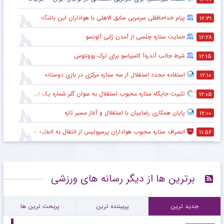
پیام خداحافظی سرمربی سابق الاهلی با هواداران این باشگاه
۱۲:۳۱
حمایت ستاره چلسی از آمدن ژابی آلونسو
۱۲:۲۸
شرط جالب آندره‌آ کامبیاسو برای ترک یوونتوس
۱۲:۱۵
استفاده مجدد استقلال از سه ستاره مرکزی در بازی دوستانه
۱۲:۱۰
تثبیت جایگاه ستاره محبوب استقلال به عنوان گلر شماره یک این تیم برای شروع لیگ
۱۲:۰۵
پایان همکاری رضاییان با استقلال و آغاز مسیر تازه
۱۲:۰۰
انصراف ستاره محبوب هواداران پرسپولیس از انتقال به الطلبه عراق
۱۱:۵۶
برترین ها از دیگر رسانه های ورزشی
جدید ترین
پربیننده ترین
پربحث ترین ها