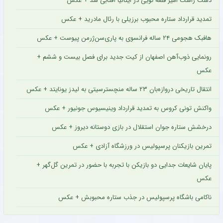
دست راست امیر قلعه نویی در ایتالیا آفتابی شد + عکس
تمدید قرارداد ستاره محبوب برزیلی با رئال مادرید + عکس
هافبک هجومی ۲۴ ساله فرانسوی به پاری‌سن‌ژرمن پیوست + عکس
رونمایی ذوب‌آهن اصفهان از کیت جدید برای فصل بیست و ششم +
عکس
انتقال تاریخی دروازه‌بان ۲۳ ساله منچسترسیتی به لیدز یونایتد + عکس
واکنش تونی کروس به تمدید قرارداد وینیسیوس جونیور + عکس
درخشش ستاره جوان استقلال در بازی دوستانه دیروز + عکس
تمرین بازیکنان پرسپولیس در ورزشگاه آزادی + عکس
پایان شایعات جدایی دو بازیکن با تجربه با حضور در تمرین گل‌گهر +
عکس
ناکامی باشگاه پرسپولیس در جذب ستاره محبوبش + عکس