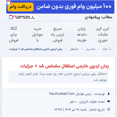
مطالب پیشنهادی
این کرم
پایان
سریع
خرید
X22
جلبک،
دغدغه
ترین راه
موبایل
برای
جوری
هزینه
فروش
با
فروش
چروکاتو
های
خودرو
اسنپ
داری؟
خانه
لیگ برتر
استقلال
زمان اردوی خارجی استقلال مشخص شد + جزئیات
صاف
دندان
اینجاست
پی |
اینجا
میکنه
پزشکی
در ۴
راحت و
که انگار
با پک
قسط
سریع
زمان اردوی خارجی استقلال مشخص شد + جزئیات
بوتاکس
سفید
بدون
بفروشش
استقلال برای برپایی اردوی خارجی خود روز سوم مرداد عازم کشور ترکیه
کردی!
کننده
سود و
(تخفیف
خانگی
کارمزد!
خواهد شد
ویژه)
نویسنده : پارس فوتبال ParsFootball.Com
تعداد نظرات کاربران :
۰ نظر
تاریخ انتشار : شنبه ۳۰ تیر ۱۴۰۳ | ۱۳:۴۵