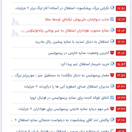
نگرانی بزرگ پیشکسوت استقلال در آستانه آغاز لیگ برتر + جزئیات
۱۷:۵۱
جذب دروازه‌بان ملی‌پوش ترکیه‌ای توسط سلتا
۱۷:۱۲
ستاره محبوب هواداران استقلال به تیم یونانی پانه‌تولیکوس پیوست
۱۷:۰۶
استقلال به دنبال تمدید با ستاره پیشین رئال مادرید
۱۶:۱۲
آخرین وضعیت ستاره خارجی در پرسپولیس
۱۶:۰۸
خرید خبرساز استقلال تیم پیدا کرد
۱۵:۵۴
معمار پرسپولیس به دنبال بازگشت به مستطیل سبز ؛ سورپرایز بزرگ در راه است ؟ + جزئیات
۱۴:۵۹
مدیران استقلال صدای اسطوره آبی ها را درآوردند + جزئیات
۱۴:۴۲
اتفاق شوکه کننده برای ستاره پرسپولیسی در فوتبال اروپا
۱۳:۴۳
خبر مهم درباره ستاره خارجی پرسپولیس برای هواداران + جزئیات
۱۳:۳۷
واکنش تند آقای پیشکسوت به درخواست جنجالی ستاره استقلال + جزئیات
۱۳:۲۸
مقصد غیرمنتظره برای سرمربی استقلالی در فوتبال ایران + جزئیات
۱۳:۱۹