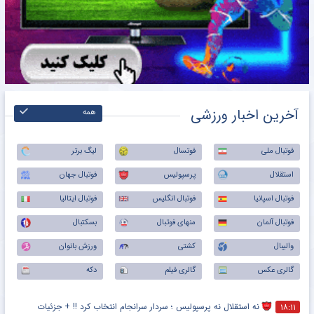
آخرین اخبار ورزشی
همه
فوتبال ملی
فوتسال
لیگ برتر
استقلال
پرسپولیس
فوتبال جهان
فوتبال اسپانیا
فوتبال انگلیس
فوتبال ایتالیا
فوتبال آلمان
منهای فوتبال
بسکتبال
والیبال
کشتی
ورزش بانوان
گالری عکس
گالری فیلم
دکه
نه استقلال نه پرسپولیس ؛ سردار سرانجام انتخاب کرد !! + جزئیات
۱۸:۱۱