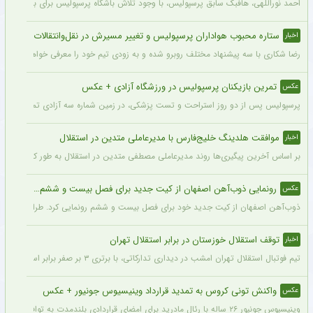
احمد نوراللهی، هافبک سابق پرسپولیس، با وجود تلاش باشگاه پرسپولیس برای بازگشت او، 
ستاره محبوب هواداران پرسپولیس و تغییر مسیرش در نقل‌وانتقالات
اخبار
رضا شکاری با سه پیشنهاد مختلف روبرو شده و به زودی تیم خود را معرفی خواهد کرد.
تمرین بازیکنان پرسپولیس در ورزشگاه آزادی + عکس
عکس
پرسپولیس پس از دو روز استراحت و تست پزشکی، در زمین شماره سه آزادی تمرین کرد.
موافقت هلدینگ خلیج‌فارس با مدیرعاملی متدین در استقلال
اخبار
بر اساس آخرین پیگیری‌ها روند مدیرعاملی مصطفی متدین در استقلال به طور کامل طی شد
رونمایی ذوب‌آهن اصفهان از کیت جدید برای فصل بیست و ششم + عکس
عکس
ذوب‌آهن اصفهان از کیت جدید خود برای فصل بیست و ششم رونمایی کرد. طراحی پیراهن با
توقف استقلال خوزستان در برابر استقلال تهران
اخبار
تیم فوتبال استقلال تهران امشب در دیداری تدارکاتی، با برتری ۳ بر صفر برابر استقلال خوزستان، با دبل سعید سحرخیزان و گل یاسر آسانی پیروز شد.
واکنش تونی کروس به تمدید قرارداد وینیسیوس جونیور + عکس
عکس
وینیسیوس جونیور ۲۶ ساله با رئال مادرید برای امضای قراردادی بلندمدت به توافق رسید که او را تا سال ۲۰۳۲ در سانتیاگو برنابئو نگه خواهد داشت و به شایعات درباره احتمال جدایی‌اش از این باشگاه پایان می‌دهد.