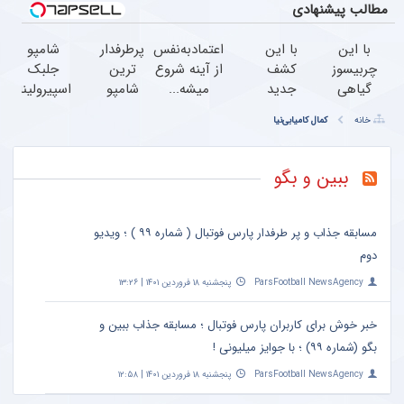
مطالب پیشنهادی
با این
با این
اعتمادبه‌نفس
پرطرفدار
شامپو
چربیسوز
کشف
از آینه شروع
ترین
جلبک
گیاهی
جدید
میشه...
شامپو
اسپیرولینا،
نگران
دنیای
ضدریزش
دشمن
خانه
کمال کامیابی‌نیا
اضافه
زیبایی،
موی
شماره یک
وزنت
تیرگی
جلبک رو
ریزش
نباش
پوست
با45%تخفیف
مو!45%تخف
ببین و بگو
(کلیک
را از
بخر
ویژه
جهت
بین
سفارش
ببرید!
مسابقه جذاب و پر طرفدار پارس فوتبال ( شماره ۹۹ ) ؛ ویدیو
با
دوم
تخفیف)
ParsFootball NewsAgency
پنجشنبه ۱۸ فروردین ۱۴۰۱ | ۱۳:۲۶
خبر خوش برای کاربران پارس فوتبال ؛ مسابقه جذاب ببین و
بگو (شماره ۹۹) ؛ با جوایز میلیونی !
ParsFootball NewsAgency
پنجشنبه ۱۸ فروردین ۱۴۰۱ | ۱۲:۵۸