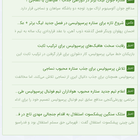
ستاره جوان لیگ برتر در دوراهی جذاب ؛ سپاهان یا نساجی ؟
مدافع جوان آلومینیوم اراک مورد توجه دو باشگاه سپاهان و نساجی قرار دارد.
شروع تازه برای ستاره پرسپولیسی در فصل جدید لیگ برتر + عکس
عکس
احسان پهلوان وینگر فصل گذشته ذوب آهن، با عقد قراردادی یک ساله به تیم فجر شهید
رقابت سخت هافبک‌های پرسپولیس برای ترکیب ثابت
اخبار
بازیکنان خط میانی پرسپولیس، کار دشواری برای قرار گرفتن در ترکیب ثابت این تیم خواه
تلاش پرسپولیس برای جذب ستاره محبوب نساجی
اخبار
پرسپولیس همچنان برای جذب دانیال ایری از نساجی تلاش می‌کند، اما مخالفت نساجی 
اعلام تیم جدید ستاره محبوب هواداران تیم فوتبال پرسپولیس طی ۴۸ ساعت آینده
اخبار
مرتضی پورعلی‌گنجی مدافع سابق تیم فوتبال پرسپولیس تصمیم خود را برای ادامه فوتبال د
متلک سنگین پیشکسوت استقلال به اقدام جنجالی مهدی تاج در فدراسیون فوتبال
اخبار
علی چینی پیشکسوت استقلال گفت : قهرمانی حق مسلم استقلال بود و فدراسیون باید آن را اع