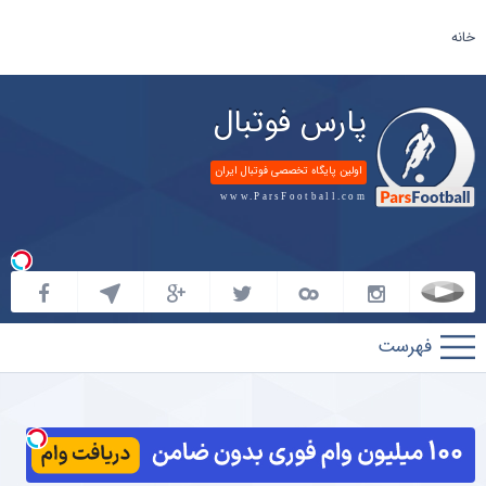
خانه
پارس فوتبال
اولین پایگاه تخصصی فوتبال ایران
www.ParsFootball.com
پارس
فوتبال