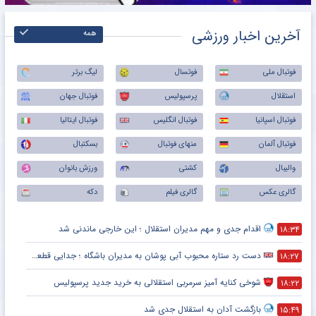
آخرین اخبار ورزشی
همه
فوتبال ملی
فوتسال
لیگ برتر
استقلال
پرسپولیس
فوتبال جهان
فوتبال اسپانیا
فوتبال انگلیس
فوتبال ایتالیا
فوتبال آلمان
منهای فوتبال
بسکتبال
والیبال
کشتی
ورزش بانوان
گالری عکس
گالری فیلم
دکه
اقدام جدی و مهم مدیران استقلال ؛ این خارجی ماندنی شد
۱۸:۳۴
دست رد ستاره محبوب آبی پوشان به مدیران باشگاه ؛ جدایی قطعی است !
۱۸:۲۷
شوخی کنایه آمیز سرمربی استقلالی به خرید جدید پرسپولیس
۱۸:۲۲
بازگشت آدان به استقلال جدی شد
۱۵:۴۹