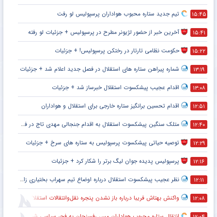
تیم جدید ستاره محبوب هواداران پرسپولیس لو رفت
۱۵:۴۵
آخرین خبر از حضور لژیونر مطرح در پرسپولیس + جزئیات لو رفته
۱۵:۴۱
حکومت نظامی تارتار در رختکن پرسپولیس! + جزئیات
۱۵:۲۲
شماره پیراهن ستاره های استقلال در فصل جدید اعلام شد + جزئیات
۱۳:۱۹
اقدام عجیب پیشکسوت استقلال خبرساز شد + جزئیات
۱۳:۰۸
اقدام تحسین برانگیز ستاره خارجی برای استقلال و هواداران
۱۲:۵۱
متلک سنگین پیشکسوت استقلال به اقدام جنجالی مهدی تاج در فدراسیون فوتبال
۱۲:۴۰
توصیه حیاتی پیشکسوت پرسپولیس به ستاره های سرخ + جزئیات
۱۲:۲۹
پرسپولیس پدیده جوان لیگ برتر را شکار کرد + جزئیات
۱۲:۱۶
نظر عجیب پیشکسوت استقلال درباره اوضاع تیم سهراب بختیاری زاده + جزئیات
۱۲:۱۱
واکنش بهتاش فریبا درباره باز نشدن پنجره نقل‌وانتقالات استقلال
۱۲:۰۸
انتقال ستاره محبوب هواداران مس رفسنجان به فجر سپاسی شیراز
۱۲:۰۴