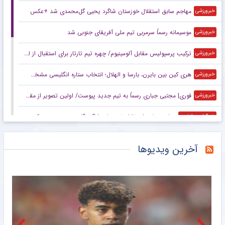
مهاجم سابق استقلال خوزستان شاگرد یحیی گل‌محمدی شد +عکس
خبرورزشی
موسیمانه رسماً سرمربی تیم ملی آفریقای جنوبی شد
خبرورزشی
ترکیب پرسپولیس مقابل آلومینیوم/ چهره تیم تارتار برای استقبال از لیگ برتر +عکس
خبرورزشی
هری کین بین بایرن، بارسا و الهلال؛ انتخاب ستاره انگلیسی مشخص شد
خبرورزشی
فوری| مجتبی جباری رسماً به تیم جدید پیوست/ اولین تصویر از مقصد هشت شاکی +عکس
خبرورزشی
مهاجم سابق استقلال خوزستان شاگرد گل محمدی در دهوک عراق شد
خبرگزاری دانشجو
دو خرید استقلال همچنان در آلومینیوم ماندند
خبرگزاری مهر
آخرین ویدیوها
عکس | مجتبی جباری سرمربی تیم لیگ یکی شد
خبرانلاین
روایت جذاب گزینه نیمکت استقلال از ترک فوتبال؛ از سرمربیگری حرفه‌ای تا اداره ۳ شعبه مک‌دونالد!
خبرانلاین
پیشنهاد ۴۰ میلیون یورویی پاری‌سن‌ژرمن برای ستاره ژاپنی
خبرورزشی
رسمی| خریدهای استقلال برگشت خوردند +عکس
خبرورزشی