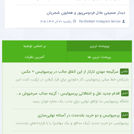
دیدار صمیمی عادل فردوسی‌پور و همایون شجریان
Parsfootball Instagram Service
یکشنبه ۳۰ آذر ۱۴۰۴ | ۱۶:۱۵
پربیننده ترین
بر اساس توصیه
پربحث ترین ها
آخرین نظرات
سرگیجه مهدی تارتار از این اتفاق جالب در پرسپولیس + عکس
عکس
بازیکنان خط میانی پرسپولیس، کار دشواری برای قرار گرفتن در ترکیب ثابت این تیم خواه
اقدام جدید نقل و انتقالاتی پرسپولیس ؛ گزینه جذاب سرخپوش می شود؟
اخبار
باشگاه پرسپولیس به توافق نهایی برای جذب یک ستاره جوان رسید.
پرسپولیس و دو خرید بلندمدت در آستانه نهایی‌سازی
اخبار
پرسپولیس دو خرید جدید (یک مدافع و یک مهاجم) را با قراردادهای بلندمدت نهایی کرده و ا