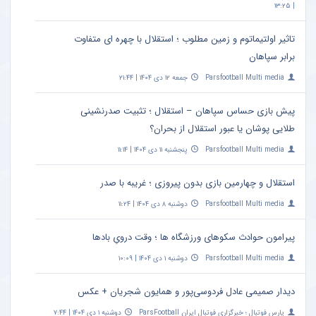
| ۱۳:۲۵
تاثیر اولتیماتوم و زمین مطلوب ؛ استقلال با چهره ای متفاوت
برابر سپاهان
Parsfootball Multi media
جمعه ۱۲ دی ۱۴۰۴ | ۲۱:۴۴
پیش بازی حساس سپاهان – استقلال ؛ تثبیت صدرنشینی
طلایی پوشان یا عبور استقلال از بحران؟
Parsfootball Multi media
پنجشنبه ۱۱ دی ۱۴۰۴ | ۱۱:۱۴
استقلال و چهارمین بازی بدون پیروزی ؛ غریبه با صدر
Parsfootball Multi media
دوشنبه ۸ دی ۱۴۰۴ | ۱۱:۲۴
پیرامون حوادث سکوهای ورزشگاه ها ؛ وقت درویِ بادها
Parsfootball Multi media
دوشنبه ۱ دی ۱۴۰۴ | ۱۰:۰۹
دیدار صمیمی عادل فردوسی‌پور و همایون شجریان + عکس
پارس فوتبال ؛ خبرگزاری فوتبال ایران ParsFootball
دوشنبه ۱ دی ۱۴۰۴ | ۷:۴۴