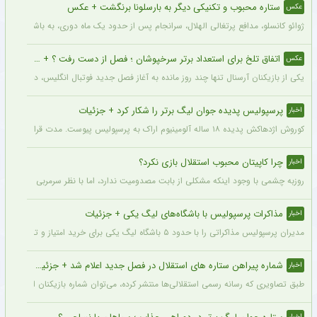
ستاره محبوب و تکنیکی دیگر به بارسلونا برنگشت + عکس
عکس
ژوائو کانسلو، مدافع پرتغالی الهلال، سرانجام پس از حدود یک ماه دوری، به باشگاه عربست
اتفاق تلخ برای استعداد برتر سرخپوشان ؛ فصل از دست رفت ؟ + عکس
عکس
یکی از بازیکنان آرسنال تنها چند روز مانده به آغاز فصل جدید فوتبال انگلیس، دچار مصد
پرسپولیس پدیده جوان لیگ برتر را شکار کرد + جزئیات
اخبار
کوروش اژدهاکش پدیده ۱۸ ساله آلومینیوم اراک به پرسپولیس پیوست. مدت قرارداد اژدهاکش با پرسپولیس به مدت ۴ سال است.
چرا کاپیتان محبوب استقلال بازی نکرد؟
اخبار
روزبه چشمی با وجود اینکه مشکلی از بابت مصدومیت ندارد، اما با نظر سرمربی استقلال در
مذاکرات پرسپولیس با باشگاه‌های لیگ یکی + جزئیات
اخبار
مدیران پرسپولیس مذاکراتی را با حدود ۵ باشگاه لیگ یکی برای خرید امتیاز و تشکیل تیم «ب» آغاز کرده‌اند.
شماره پیراهن ستاره های استقلال در فصل جدید اعلام شد + جزئیات
اخبار
طبق تصاویری که رسانه رسمی استقلالی‌ها منتشر کرده، می‌توان شماره بازیکنان این تیم ر
اخبار