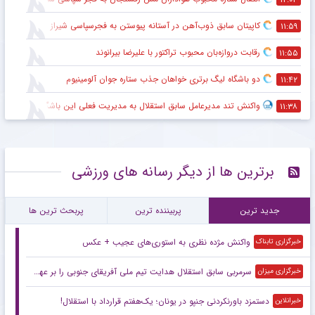
کاپیتان سابق ذوب‌آهن در آستانه پیوستن به فجرسپاسی شیراز
۱۱:۵۹
رقابت دروازه‌بان محبوب تراکتور با علیرضا بیرانوند
۱۱:۵۵
دو باشگاه لیگ برتری خواهان جذب ستاره جوان آلومینیوم
۱۱:۴۲
واکنش تند مدیرعامل سابق استقلال به مدیریت فعلی این باشگاه
۱۱:۳۸
برترین ها از دیگر رسانه های ورزشی
جدید ترین
پربیننده ترین
پربحث ترین ها
واکنش مژده نظری به استوری‌های عجیب + عکس
خبرگزاری تابناک
سرمربی سابق استقلال هدایت تیم ملی آفریقای جنوبی را بر عهده گرفت
خبرگزاری میزان
دستمزد باورنکردنی جنپو در یونان؛ یک‌هفتم قرارداد با استقلال!
خبرانلاین