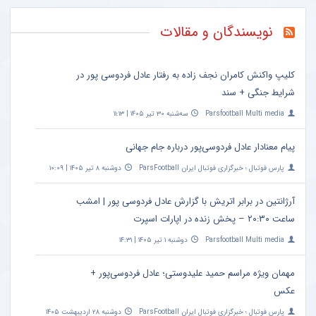
نویسندگان و مقالات
کلیپ واکنش کامران نجف زاده به رفتار عادل فردوسی پور در
شرایط جنگی + سند
Parsfootball Multi media
سه‌شنبه ۳۰ تیر ۱۴۰۵ | ۱۱:۱۳
پیام معنادار عادل فردوسی‌پور درباره جام جهانی
پارس فوتبال ؛ خبرگزاری فوتبال ایران ParsFootball
دوشنبه ۸ تیر ۱۴۰۵ | ۱۰:۰۹
آرژانتین در برابر اتریش با گزارش عادل فردوسی پور | امشب
ساعت ۲۰:۳۰ – پخش زنده در اپارات اسپرت
Parsfootball Multi media
دوشنبه ۱ تیر ۱۴۰۵ | ۱۴:۳۱
مهمان ویژه مراسم حمید علیدوستی؛ عادل فردوسی‌پور +
عکس
پارس فوتبال ؛ خبرگزاری فوتبال ایران ParsFootball
دوشنبه ۲۸ اردیبهشت ۱۴۰۵