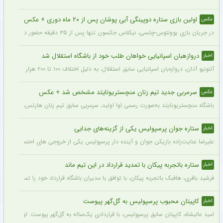
اولین بازی ستاره دوپینگی آبی پوشان پس از ۲۰ ماه دوری + عکس
عکس
در جریان بازی یوونتوس-چلسی، نیکلاس جکسون تنها پس از ۳۵ دقیقه حضور در زمین تعویض شد و در همین مسابقه میخایلو مودریک نخستین بازی خود را پس از ۲۰ ماه برای چلسی انجام داد.
دروازهبان اسپانیایی خواهان طلب خود از باشگاه استقلال شد
اخبار
آنتونیو آدان، دروازه‌بان اسپانیایی سابق استقلال، به دلیل اختلاف ۱۰۰ تا ۲۰۰ هزار یورویی در مطالبات خود، قصد شکایت از باشگاه را دارد.
سرمربی جدید تیم زنان منچستریونایتد مشخص شد + عکس
عکس
باشگاه منچستریونایتد به‌صورت رسمی اِوا اولید، سرمربی سابق تیم زنان هارتس، را به‌عنوا
ستاره جوان پرسپولیس یکی از گزینه‌های جدایی
اخبار
علیرضا عنایت‌زاده بازیکن جوان و آینده دار پرسپولیس یکی از خروجی های احتمالی باشگاه
ستاره باتجربه پیکان با تمدید قرارداد در این تیم ماند
اخبار
فرشید باقری، هافبک باتجربه پیکان، با توافق با مدیران باشگاه قرارداد خود را تمدید کرد. ا
کاپیتان محبوب پرسپولیس به گل‌گهر پیوست
اخبار
امید عالیشاه، کاپیتان سابق پرسپولیس، با قراردادی یک‌ساله به گل‌گهر پیوست. او سال‌