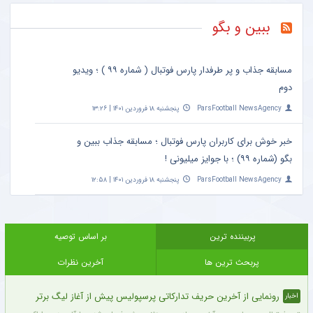
ببین و بگو
مسابقه جذاب و پر طرفدار پارس فوتبال ( شماره ۹۹ ) ؛ ویدیو
دوم
ParsFootball NewsAgency
پنجشنبه ۱۸ فروردین ۱۴۰۱ | ۱۳:۲۶
خبر خوش برای کاربران پارس فوتبال ؛ مسابقه جذاب ببین و
بگو (شماره ۹۹) ؛ با جوایز میلیونی !
ParsFootball NewsAgency
پنجشنبه ۱۸ فروردین ۱۴۰۱ | ۱۲:۵۸
پربیننده ترین
بر اساس توصیه
پربحث ترین ها
آخرین نظرات
رونمایی از آخرین حریف تدارکاتی پرسپولیس پیش از آغاز لیگ برتر
اخبار