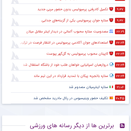
تکمیل کادرفنی پرسپولیس بدون حضور مربی جدید
۹:۳۷
ستاره جوان پرسپولیس یکی از گزینه‌های جدایی
۹:۳۲
مصدومیت ستاره محبوب آلمانی در دیدار اینتر مقابل میلان
۲۲:۲۹
استعدادهای جوان آکادمی پرسپولیس در انتظار فرصت در ترکیب اصلی
۲۲:۲۴
کاپیتان محبوب پرسپولیس به گل‌گهر پیوست
۲۲:۲۴
دروازهبان اسپانیایی خواهان طلب خود از باشگاه استقلال شد
۲۲:۲۴
ستاره باتجربه پیکان با تمدید قرارداد در این تیم ماند
۲۲:۲۴
ستاره اینترمیلان مصدوم شد
۲۱:۰۶
تکلیف حضور وینیسیوس در رئال مادرید مشخص شد
۲۰:۴۵
برترین ها از دیگر رسانه های ورزشی