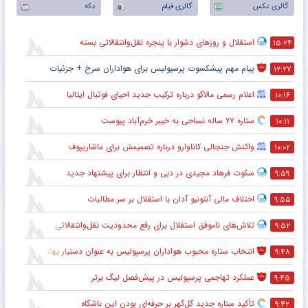
گالری عکس
گالری فیلم
دکه
استقلال و روزهای دشوار با پنجره نقل‌وانتقالاتی بسته
۱۵:۲۴
پیام مهم پیشکسوت پرسپولیس برای هواداران سرخ + جزئیات
۱۲:۲۷
اعلام رسمی مالاگو درباره ترکیب جدید احیای فوتبال ایتالیا
۱۰:۱۶
ستاره ۲۷ ساله نساجی به خیبر خرم‌آباد پیوست
۱۰:۱۱
واکنش جنجالی کاناوارو درباره تصمیمش برای ماشاریپوف
۱۰:۰۲
سکوت فرهاد مجیدی در دبی و انتظار برای پیشنهاد جدید
۹:۵۹
اختلاف مالی آنتونیو آدان با استقلال بر سر مطالبات
۹:۵۵
تلاش‌های ناموفق استقلال برای رفع محدودیت نقل‌وانتقالاتی
۹:۵۲
انتخاب ستاره محبوب هواداران پرسپولیس به عنوان دستیار بهادر عبدی
۹:۴۸
عملکرد تهاجمی پرسپولیس در پیش‌فصل لیگ برتر
۹:۴۵
تأکید ستاره جدید گل‌گهر بر حرفه‌ای بودن این باشگاه
۹:۴۲