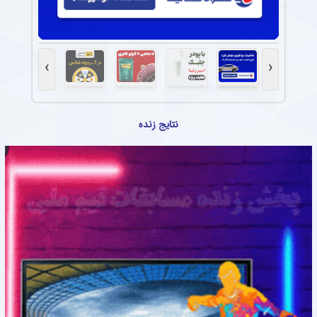
›
‹
نتایج زنده