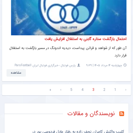
احتمال بازگشت ستاره گابنی به استقلال افزایش یافت
آن طور که از شواهد و قرائن پیداست، دیدیه اندونگ در مسیر بازگشت به استقلال
قرار دارد.
چهارشنبه ۱۴ مرداد ۱۴۰۵ | ۹:۳۹
پارس فوتبال ؛ خبرگزاری فوتبال ایران ParsFootball
مشاهده
»
›
5
4
3
2
1
‹
نویسندگان و مقالات
کلیپ واکنش کامران نجف زاده به رفتار عادل فردوسی پور در