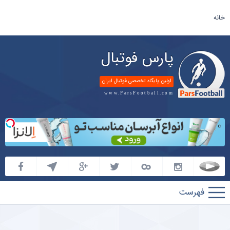
خانه
پارس فوتبال
اولین پایگاه تخصصی فوتبال ایران
www.ParsFootball.com
پارس
فوتبال