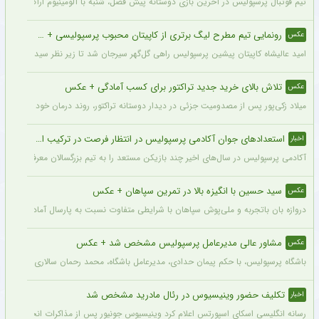
تیم فوتبال پرسپولیس در آخرین بازی دوستانه پیش فصل، شنبه با آلومینیوم اراک دیدار می‌
رونمایی تیم مطرح لیگ برتری از کاپیتان محبوب پرسپولیسی + سند
عکس
امید عالیشاه کاپیتان پیشین پرسپولیس راهی گل‌گهر سیرجان شد تا زیر نظر سیدمهدی رحمت
تلاش بالای خرید جدید تراکتور برای کسب آمادگی + عکس
عکس
میلاد زکی‌پور پس از مصدومیت جزئی در دیدار دوستانه تراکتور، روند درمان خود را پشت 
استعدادهای جوان آکادمی پرسپولیس در انتظار فرصت در ترکیب اصلی
اخبار
آکادمی پرسپولیس در سال‌های اخیر چند بازیکن مستعد را به تیم بزرگسالان معرفی کرده، ا
سید حسین با انگیزه بالا در تمرین سپاهان + عکس
عکس
دروازه بان باتجربه و ملی‌پوش سپاهان با شرایطی متفاوت نسبت به پارسال آماده شروع لی
مشاور عالی مدیرعامل پرسپولیس مشخص شد + عکس
عکس
باشگاه پرسپولیس، با حکم پیمان حدادی، مدیرعامل باشگاه، محمد رحمان سالاری به عنوان
تکلیف حضور وینیسیوس در رئال مادرید مشخص شد
اخبار
رسانه انگلیسی اسکای اسپورتس اعلام کرد وینیسیوس جونیور پس از مذاکرات انجام شده با م