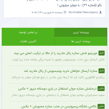
بگو (شماره ۹۹) ؛ با جوایز میلیونی !
ParsFootball NewsAgency
پنجشنبه ۱۸ فروردین ۱۴۰۱ | ۱۲:۵۸
پربیننده ترین
بر اساس توصیه
پربحث ترین ها
آخرین نظرات
مورینیو شش ستاره رئال مادرید را از حالا در ترکیب اصلی می بیند
اخبار
تلاش آرسنال برای جذب وینیسیوس جونیور با ضربه بزرگی مواجه شده زیرا ژوزه مورینیو او را یک بازیکن 
ستاره آرسنال خواهان خرید وینیسیوس از رئال مادرید شد
اخبار
ریکاردو کالافیوری تاکید کرد که آن‌ها برای ماندن در اوج فوتبال جهان به بازیکنانی در سطح و
درخشش ستاره جوان استقلال در بازی دوستانه دیروز + عکس
عکس
سعید سحرخیزان مهاجم جوان استقلال با درخشش در بازی دوستانه دیروز، نشان داد آماد
ناکامی باشگاه پرسپولیس در جذب ستاره محبوبش + عکس
عکس