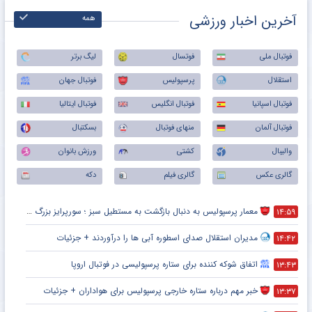
آخرین اخبار ورزشی
همه
فوتبال ملی
فوتسال
لیگ برتر
استقلال
پرسپولیس
فوتبال جهان
فوتبال اسپانیا
فوتبال انگلیس
فوتبال ایتالیا
فوتبال آلمان
منهای فوتبال
بسکتبال
والیبال
کشتی
ورزش بانوان
گالری عکس
گالری فیلم
دکه
معمار پرسپولیس به دنبال بازگشت به مستطیل سبز ؛ سورپرایز بزرگ در راه است ؟ + جزئیات
۱۴:۵۹
مدیران استقلال صدای اسطوره آبی ها را درآوردند + جزئیات
۱۴:۴۲
اتفاق شوکه کننده برای ستاره پرسپولیسی در فوتبال اروپا
۱۳:۴۳
خبر مهم درباره ستاره خارجی پرسپولیس برای هواداران + جزئیات
۱۳:۳۷