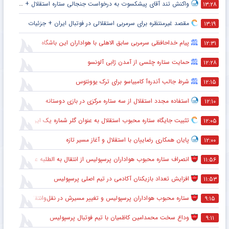
واکنش تند آقای پیشکسوت به درخواست جنجالی ستاره استقلال + جزئیات
۱۳:۲۸
مقصد غیرمنتظره برای سرمربی استقلالی در فوتبال ایران + جزئیات
۱۳:۱۹
پیام خداحافظی سرمربی سابق الاهلی با هواداران این باشگاه
۱۲:۳۱
حمایت ستاره چلسی از آمدن ژابی آلونسو
۱۲:۲۸
شرط جالب آندره‌آ کامبیاسو برای ترک یوونتوس
۱۲:۱۵
استفاده مجدد استقلال از سه ستاره مرکزی در بازی دوستانه
۱۲:۱۰
تثبیت جایگاه ستاره محبوب استقلال به عنوان گلر شماره یک این تیم برای شروع لیگ
۱۲:۰۵
پایان همکاری رضاییان با استقلال و آغاز مسیر تازه
۱۲:۰۰
انصراف ستاره محبوب هواداران پرسپولیس از انتقال به الطلبه عراق
۱۱:۵۶
افزایش تعداد بازیکنان آکادمی در تیم اصلی پرسپولیس
۱۱:۵۳
ستاره محبوب هواداران پرسپولیس و تغییر مسیرش در نقل‌وانتقالات
۹:۱۵
وداع سخت محمدامین کاظمیان با تیم فوتبال پرسپولیس
۹:۱۱