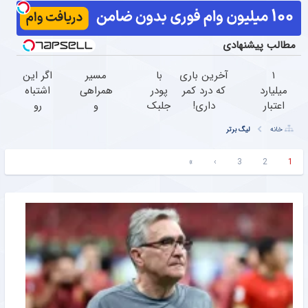
مطالب پیشنهادی
۱
آخرین باری
با
مسیر
اگر این
میلیارد
که درد کمر
پودر
همراهی
اشتباه
اعتبار
داری!
جلبک
و
رو
خرید
◗پرسش‌نامه
چاقی
گزارش
انجام
خانه
لیگ برتر
طلا |
رو پر کن◖
رو
عملکرد
بدی،
بدون
دور
گروه
لاغر
»
›
3
2
1
ضامن
بزن
اسنپ
شدن
و چک
در ۱۴۰۴
سخت‌تر
میشه.