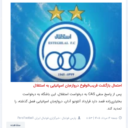
احتمال بازگشت قریب‌الوقوع دروازه‌بان اسپانیایی به استقلال
پس از پاسخ منفی CAS به درخواست استقلال، این باشگاه به درخواست
بختیاری‌زاده قصد دارد قرارداد آنتونیو آدان، دروازه‌بان اسپانیایی فصل گذشته، را
تمدید کند.
جمعه ۱۶ مرداد ۱۴۰۵ | ۸:۵۳
پارس فوتبال ؛ خبرگزاری فوتبال ایران ParsFootball
مشاهده