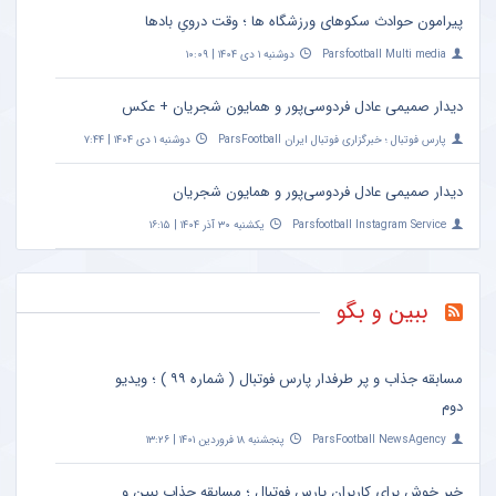
پیرامون حوادث سکوهای ورزشگاه ها ؛ وقت درویِ بادها
Parsfootball Multi media
دوشنبه ۱ دی ۱۴۰۴ | ۱۰:۰۹
دیدار صمیمی عادل فردوسی‌پور و همایون شجریان + عکس
پارس فوتبال ؛ خبرگزاری فوتبال ایران ParsFootball
دوشنبه ۱ دی ۱۴۰۴ | ۷:۴۴
دیدار صمیمی عادل فردوسی‌پور و همایون شجریان
Parsfootball Instagram Service
یکشنبه ۳۰ آذر ۱۴۰۴ | ۱۶:۱۵
ببین و بگو
مسابقه جذاب و پر طرفدار پارس فوتبال ( شماره ۹۹ ) ؛ ویدیو
دوم
ParsFootball NewsAgency
پنجشنبه ۱۸ فروردین ۱۴۰۱ | ۱۳:۲۶
خبر خوش برای کاربران پارس فوتبال ؛ مسابقه جذاب ببین و