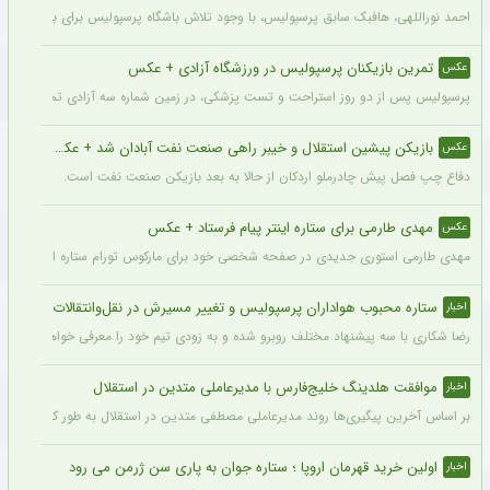
احمد نوراللهی، هافبک سابق پرسپولیس، با وجود تلاش باشگاه پرسپولیس برای بازگشت او، 
تمرین بازیکنان پرسپولیس در ورزشگاه آزادی + عکس
عکس
پرسپولیس پس از دو روز استراحت و تست پزشکی، در زمین شماره سه آزادی تمرین کرد.
بازیکن پیشین استقلال و خیبر راهی صنعت نفت آبادان شد + عکس
عکس
دفاع چپ فصل پیش چادرملو اردکان از حالا به بعد بازیکن صنعت نفت است.
مهدی طارمی برای ستاره اینتر پیام فرستاد + عکس
عکس
مهدی طارمی استوری جدیدی در صفحه شخصی خود برای مارکوس تورام ستاره اینتر منتشر 
ستاره محبوب هواداران پرسپولیس و تغییر مسیرش در نقل‌وانتقالات
اخبار
رضا شکاری با سه پیشنهاد مختلف روبرو شده و به زودی تیم خود را معرفی خواهد کرد.
موافقت هلدینگ خلیج‌فارس با مدیرعاملی متدین در استقلال
اخبار
بر اساس آخرین پیگیری‌ها روند مدیرعاملی مصطفی متدین در استقلال به طور کامل طی شد
اولین خرید قهرمان اروپا ؛ ستاره جوان به پاری سن ژرمن می رود
اخبار