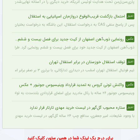
پاری‌سن‌ژرمنِ تحت هدایت لوئیس انریکه، خرید دیگری را در آستانه نهایی‌شدن دارد.
احتمال بازگشت قریب‌الوقوع دروازه‌بان اسپانیایی به استقلال
اخبار
پس از پاسخ منفی CAS به درخواست استقلال، این باشگاه به درخواست بختیاری‌زاده قصد دارد قرارداد آنتونیو آدان، دروازه‌بان اسپانیایی فصل گذشته، را تمدید کند.
رونمایی ذوب‌آهن اصفهان از کیت جدید برای فصل بیست و ششم + عکس
عکس
ذوب‌آهن اصفهان از کیت جدید خود برای فصل بیست و ششم رونمایی کرد. طراحی پیراهن با
توقف استقلال خوزستان در برابر استقلال تهران
اخبار
تیم فوتبال استقلال تهران امشب در دیداری تدارکاتی، با برتری ۳ بر صفر برابر استقلال خوزستان، با دبل سعید سحرخیزان و گل یاسر آسانی پیروز شد.
واکنش تونی کروس به تمدید قرارداد وینیسیوس جونیور + عکس
عکس
وینیسیوس جونیور ۲۶ ساله با رئال مادرید برای امضای قراردادی بلندمدت به توافق رسید که او را تا سال ۲۰۳۲ در سانتیاگو برنابئو نگه خواهد داشت و به شایعات درباره احتمال جدایی‌اش از این باشگاه پایان می‌دهد.
ستاره محبوب گل‌گهر در لیست خرید مهدی تارتار قرار ندارد
اخبار
با وجود شایعات، امیر جعفری، مدافع چپ ۲۴ ساله گل‌گهر، در لیست خرید مهدی تارتار قرار ندارد.
برای درج بک لینک شما در همین ستون کلیک کنید